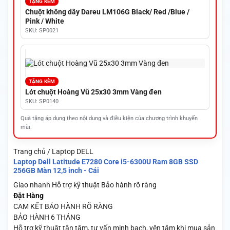
TẶNG KÈM
Chuột không dây Dareu LM106G Black/ Red /Blue /
Pink / White
SKU: SP0021
TẶNG KÈM
Lót chuột Hoàng Vũ 25x30 3mm Vàng đen
SKU: SP0140
Quà tặng áp dụng theo nội dung và điều kiện của chương trình khuyến
mãi.
Trang chủ / Laptop DELL
Laptop Dell Latitude E7280 Core i5-6300U Ram 8GB SSD
256GB Màn 12,5 inch - Cái
Giao nhanh
Hỗ trợ kỹ thuật
Bảo hành rõ ràng
Đặt Hàng
CAM KẾT BẢO HÀNH RÕ RÀNG
BẢO HÀNH 6 THÁNG
Hỗ trợ kỹ thuật tận tâm, tư vấn minh bạch, yên tâm khi mua sản