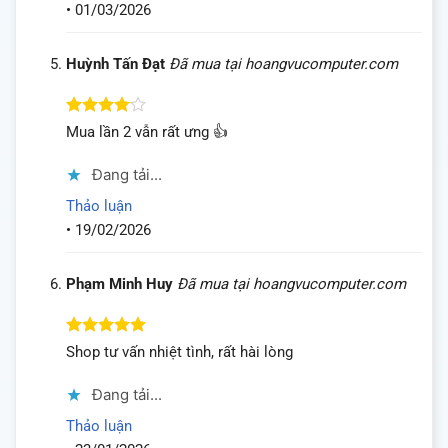
•
01/03/2026
Huỳnh Tấn Đạt
Đã mua tại hoangvucomputer.com
Được
Mua lần 2 vẫn rất ưng 👍
xếp hạng
4
5 sao
Đang tải...
Thảo luận
•
19/02/2026
Phạm Minh Huy
Đã mua tại hoangvucomputer.com
Được xếp
Shop tư vấn nhiệt tình, rất hài lòng
hạng
5
5
sao
Đang tải...
Thảo luận