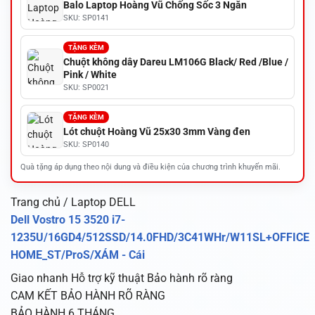
Balo Laptop Hoàng Vũ Chống Sốc 3 Ngăn
SKU: SP0141
TẶNG KÈM
Chuột không dây Dareu LM106G Black/ Red /Blue /
Pink / White
SKU: SP0021
TẶNG KÈM
Lót chuột Hoàng Vũ 25x30 3mm Vàng đen
SKU: SP0140
Quà tặng áp dụng theo nội dung và điều kiện của chương trình khuyến mãi.
Trang chủ / Laptop DELL
Dell Vostro 15 3520 i7-
1235U/16GD4/512SSD/14.0FHD/3C41WHr/W11SL+OFFICE
HOME_ST/ProS/XÁM - Cái
Giao nhanh
Hỗ trợ kỹ thuật
Bảo hành rõ ràng
CAM KẾT BẢO HÀNH RÕ RÀNG
BẢO HÀNH 6 THÁNG