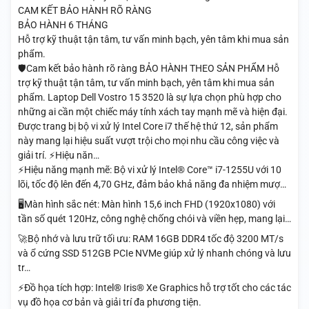
CAM KẾT BẢO HÀNH RÕ RÀNG
BẢO HÀNH 6 THÁNG
Hỗ trợ kỹ thuật tận tâm, tư vấn minh bạch, yên tâm khi mua sản
phẩm.
🛡️Cam kết bảo hành rõ ràng BẢO HÀNH THEO SẢN PHẨM Hỗ
trợ kỹ thuật tận tâm, tư vấn minh bạch, yên tâm khi mua sản
phẩm. Laptop Dell Vostro 15 3520 là sự lựa chọn phù hợp cho
những ai cần một chiếc máy tính xách tay mạnh mẽ và hiện đại.
Được trang bị bộ vi xử lý Intel Core i7 thế hệ thứ 12, sản phẩm
này mang lại hiệu suất vượt trội cho mọi nhu cầu công việc và
giải trí. ⚡Hiệu năn…
⚡Hiệu năng mạnh mẽ: Bộ vi xử lý Intel® Core™ i7-1255U với 10
lõi, tốc độ lên đến 4,70 GHz, đảm bảo khả năng đa nhiệm mượ…
🖥️Màn hình sắc nét: Màn hình 15,6 inch FHD (1920x1080) với
tần số quét 120Hz, công nghệ chống chói và viền hẹp, mang lại…
🚀Bộ nhớ và lưu trữ tối ưu: RAM 16GB DDR4 tốc độ 3200 MT/s
và ổ cứng SSD 512GB PCIe NVMe giúp xử lý nhanh chóng và lưu
tr…
⚡Đồ họa tích hợp: Intel® Iris® Xe Graphics hỗ trợ tốt cho các tác
vụ đồ họa cơ bản và giải trí đa phương tiện.