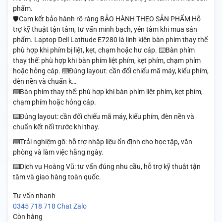
phẩm.
🛡️Cam kết bảo hành rõ ràng BẢO HÀNH THEO SẢN PHẨM Hỗ
trợ kỹ thuật tận tâm, tư vấn minh bạch, yên tâm khi mua sản
phẩm. Laptop Dell Latitude E7280 là linh kiện bàn phím thay thế
phù hợp khi phím bị liệt, kẹt, chạm hoặc hư cáp. ⌨️Bàn phím
thay thế: phù hợp khi bàn phím liệt phím, kẹt phím, chạm phím
hoặc hỏng cáp. ⌨️Đúng layout: cần đối chiếu mã máy, kiểu phím,
đèn nền và chuẩn k…
⌨️Bàn phím thay thế: phù hợp khi bàn phím liệt phím, kẹt phím,
chạm phím hoặc hỏng cáp.
⌨️Đúng layout: cần đối chiếu mã máy, kiểu phím, đèn nền và
chuẩn kết nối trước khi thay.
⌨️Trải nghiệm gõ: hỗ trợ nhập liệu ổn định cho học tập, văn
phòng và làm việc hằng ngày.
⌨️Dịch vụ Hoàng Vũ: tư vấn đúng nhu cầu, hỗ trợ kỹ thuật tận
tâm và giao hàng toàn quốc.
Tư vấn nhanh
0345 718 718
Chat Zalo
Còn hàng