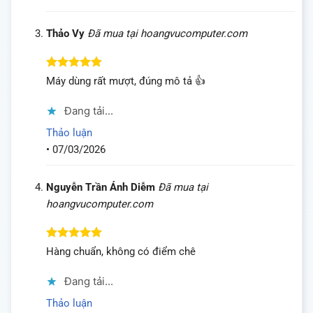
Thảo Vy
Đã mua tại hoangvucomputer.com
Được xếp
Máy dùng rất mượt, đúng mô tả 👍
hạng
5
5
sao
Đang tải...
Thảo luận
•
07/03/2026
Nguyễn Trần Ánh Diễm
Đã mua tại
hoangvucomputer.com
Được xếp
Hàng chuẩn, không có điểm chê
hạng
5
5
sao
Đang tải...
Thảo luận