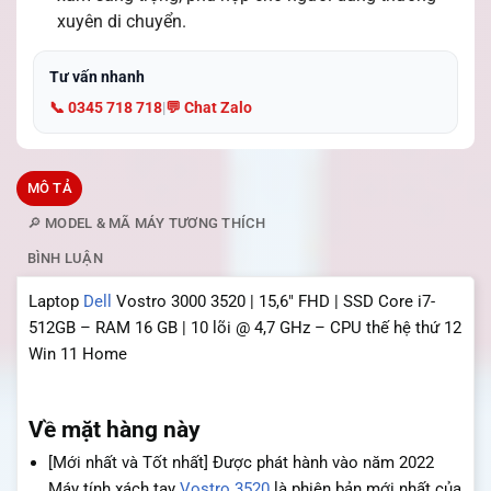
xuyên di chuyển.
Tư vấn nhanh
📞 0345 718 718
|
💬 Chat Zalo
MÔ TẢ
🔎 MODEL & MÃ MÁY TƯƠNG THÍCH
BÌNH LUẬN
Laptop
Dell
Vostro 3000 3520 | 15,6″ FHD | SSD Core i7-
512GB – RAM 16 GB | 10 lõi @ 4,7 GHz – CPU thế hệ thứ 12
Win 11 Home
Về mặt hàng này
[Mới nhất và Tốt nhất] Được phát hành vào năm 2022
Máy tính xách tay
Vostro 3520
là phiên bản mới nhất của