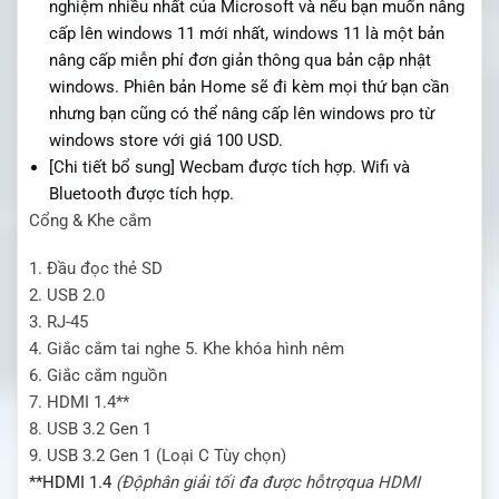
nghiệm nhiều nhất của Microsoft và nếu bạn muốn nâng
cấp lên windows 11 mới nhất, windows 11 là một bản
nâng cấp miễn phí đơn giản thông qua bản cập nhật
windows. Phiên bản Home sẽ đi kèm mọi thứ bạn cần
nhưng bạn cũng có thể nâng cấp lên windows pro từ
windows store với giá 100 USD.
[Chi tiết bổ sung] Wecbam được tích hợp. Wifi và
Bluetooth được tích hợp.
Cổng & Khe cắm
1.
Đầ
u
đọ
c th
ẻ
SD
2. USB 2.0
3. RJ-45
4. Gi
ắ
c c
ắ
m tai nghe
5. Khe kh
ó
a h
ì
nh n
ê
m
6. Gi
ắ
c c
ắ
m ngu
ồ
n
7. HDMI 1.4**
8. USB 3.2 Gen 1
9. USB 3.2 Gen 1 (Lo
ạ
i C T
ù
y ch
ọ
n)
**HDMI 1.4
(
Độ
ph
â
n gi
ả
i t
ố
i
đ
a
đượ
c h
ỗ
tr
ợ
qua HDMI