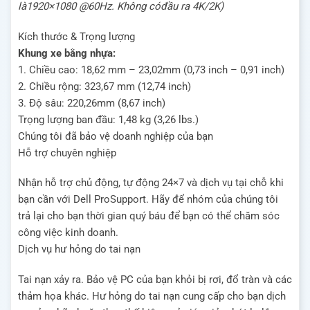
l
à
1920×1080 @60Hz. Kh
ô
ng c
ó
đầ
u ra 4K/2K)
Kích thước & Trọng lượng
Khung xe b
ằ
ng nh
ự
a:
1. Chi
ề
u cao: 18,62 mm – 23,02mm (0,73 inch – 0,91 inch)
2. Chi
ề
u r
ộ
ng: 323,67 mm (12,74 inch)
3.
Độ
s
â
u: 220,26mm (8,67 inch)
Tr
ọ
ng l
ượ
ng ban
đầ
u: 1,48 kg (3,26 lbs.)
Chúng tôi đã bảo vệ doanh nghiệp của bạn
H
ỗ
tr
ợ
chuy
ê
n nghi
ệ
p
Nh
ậ
n h
ỗ
tr
ợ
ch
ủ
độ
ng, t
ự
độ
ng 24×7 v
à
d
ị
ch v
ụ
t
ạ
i ch
ỗ
khi
b
ạ
n c
ầ
n v
ớ
i Dell ProSupport.
H
ã
y
để
nh
ó
m c
ủ
a ch
ú
ng t
ô
i
tr
ả
l
ạ
i cho b
ạ
n th
ờ
i gian qu
ý
b
á
u
để
b
ạ
n c
ó
th
ể
ch
ă
m s
ó
c
c
ô
ng vi
ệ
c kinh doanh.
D
ị
ch v
ụ
h
ư
h
ỏ
ng do tai n
ạ
n
Tai n
ạ
n x
ả
y ra.
B
ả
o v
ệ
PC c
ủ
a b
ạ
n kh
ỏ
i b
ị
r
ơ
i,
đổ
tr
à
n v
à
c
á
c
th
ả
m h
ọ
a khác. H
ư
h
ỏ
ng do tai n
ạ
n
cung c
ấ
p cho b
ạ
n d
ị
ch