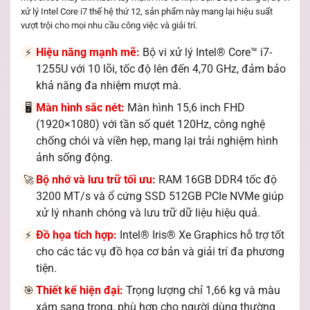
xử lý Intel Core i7 thế hệ thứ 12, sản phẩm này mang lại hiệu suất
vượt trội cho mọi nhu cầu công việc và giải trí.
Hiệu năng mạnh mẽ:
Bộ vi xử lý Intel® Core™ i7-
⚡
1255U với 10 lõi, tốc độ lên đến 4,70 GHz, đảm bảo
khả năng đa nhiệm mượt mà.
Màn hình sắc nét:
Màn hình 15,6 inch FHD
🖥️
(1920×1080) với tần số quét 120Hz, công nghệ
chống chói và viền hẹp, mang lại trải nghiệm hình
ảnh sống động.
Bộ nhớ và lưu trữ tối ưu:
RAM 16GB DDR4 tốc độ
🚀
3200 MT/s và ổ cứng SSD 512GB PCIe NVMe giúp
xử lý nhanh chóng và lưu trữ dữ liệu hiệu quả.
Đồ họa tích hợp:
Intel® Iris® Xe Graphics hỗ trợ tốt
⚡
cho các tác vụ đồ họa cơ bản và giải trí đa phương
tiện.
Thiết kế hiện đại:
Trọng lượng chỉ 1,66 kg và màu
🎯
xám sang trọng, phù hợp cho người dùng thường