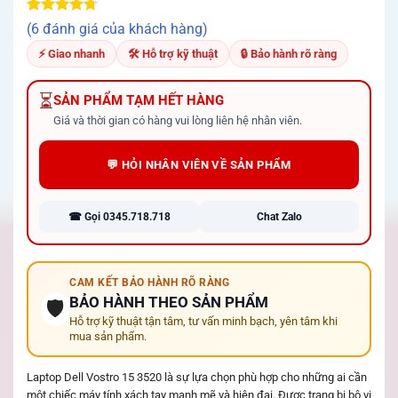
4.67
6
trên
(6 đánh giá của khách hàng)
5 dựa trên
đánh giá
⚡ Giao nhanh
🛠 Hỗ trợ kỹ thuật
🔒 Bảo hành rõ ràng
⏳
SẢN PHẨM TẠM HẾT HÀNG
Giá và thời gian có hàng vui lòng liên hệ nhân viên.
💬 HỎI NHÂN VIÊN VỀ SẢN PHẨM
☎ Gọi 0345.718.718
Chat Zalo
CAM KẾT BẢO HÀNH RÕ RÀNG
BẢO HÀNH THEO SẢN PHẨM
🛡️
Hỗ trợ kỹ thuật tận tâm, tư vấn minh bạch, yên tâm khi
mua sản phẩm.
Laptop Dell Vostro 15 3520 là sự lựa chọn phù hợp cho những ai cần
một chiếc máy tính xách tay mạnh mẽ và hiện đại. Được trang bị bộ vi