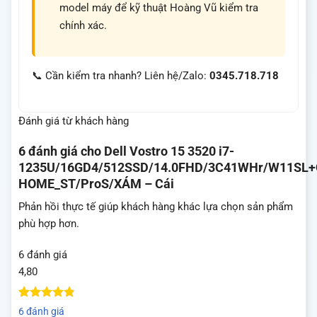
model máy để kỹ thuật Hoàng Vũ kiểm tra
chính xác.
📞 Cần kiểm tra nhanh? Liên hệ/Zalo:
0345.718.718
Đánh giá từ khách hàng
6 đánh giá cho
Dell Vostro 15 3520 i7-
1235U/16GD4/512SSD/14.0FHD/3C41WHr/W11SL+
HOME_ST/ProS/XÁM – Cái
Phản hồi thực tế giúp khách hàng khác lựa chọn sản phẩm
phù hợp hơn.
6 đánh giá
4,80
4.8
5
trên 5
6 đánh giá