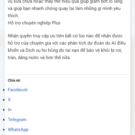
v
ụ
s
ử
a ch
ữ
a ho
ặ
c thay th
ế
hi
ệ
u qu
ả
gi
ú
p gi
ả
m b
ớ
t lo l
ắ
ng
v
à
gi
ú
p b
ạ
n nhanh ch
ó
ng quay l
ạ
i l
à
m nh
ữ
ng g
ì
m
ì
nh y
ê
u
th
í
ch.
H
ỗ
tr
ợ
chuy
ê
n nghi
ệ
p Plus
Nh
ậ
n quy
ề
n truy c
ậ
p
ư
u ti
ê
n b
ấ
t c
ứ
l
ú
c n
à
o
để
nh
ậ
n
đượ
c
h
ỗ
tr
ợ
c
ủ
a chuy
ê
n gia v
ớ
i c
á
c phân tích d
ự
đ
o
á
n do AI
đ
i
ề
u
khi
ể
n v
à
D
ị
ch v
ụ
h
ư
h
ỏ
ng do tai n
ạ
n
để
b
ả
o v
ệ
kh
ỏ
i b
ị
r
ơ
i,
tr
à
n, d
â
ng n
ướ
c v
à
h
ơ
n th
ế
n
ữ
a.
Chia sẻ:
Facebook
X
In
Telegram
WhatsApp