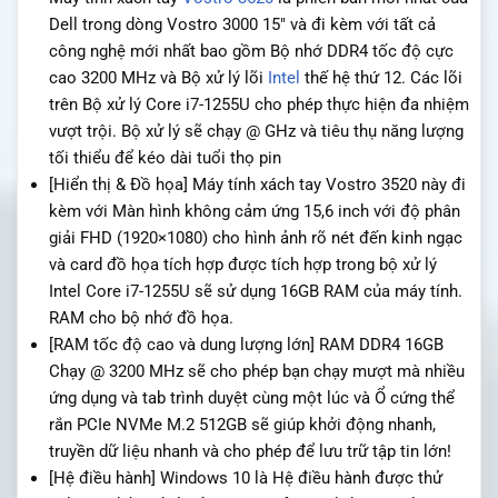
Dell trong dòng Vostro 3000 15″ và đi kèm với tất cả
công nghệ mới nhất bao gồm Bộ nhớ DDR4 tốc độ cực
cao 3200 MHz và Bộ xử lý lõi
Intel
thế hệ thứ 12. Các lõi
trên Bộ xử lý Core i7-1255U cho phép thực hiện đa nhiệm
vượt trội. Bộ xử lý sẽ chạy @ GHz và tiêu thụ năng lượng
tối thiểu để kéo dài tuổi thọ pin
[Hiển thị & Đồ họa] Máy tính xách tay Vostro 3520 này đi
kèm với Màn hình không cảm ứng 15,6 inch với độ phân
giải FHD (1920×1080) cho hình ảnh rõ nét đến kinh ngạc
và card đồ họa tích hợp được tích hợp trong bộ xử lý
Intel Core i7-1255U sẽ sử dụng 16GB RAM của máy tính.
RAM cho bộ nhớ đồ họa.
[RAM tốc độ cao và dung lượng lớn] RAM DDR4 16GB
Chạy @ 3200 MHz sẽ cho phép bạn chạy mượt mà nhiều
ứng dụng và tab trình duyệt cùng một lúc và Ổ cứng thể
rắn PCIe NVMe M.2 512GB sẽ giúp khởi động nhanh,
truyền dữ liệu nhanh và cho phép để lưu trữ tập tin lớn!
[Hệ điều hành] Windows 10 là Hệ điều hành được thử