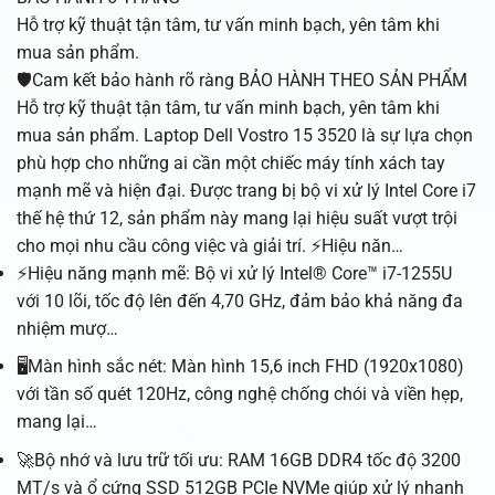
Hỗ trợ kỹ thuật tận tâm, tư vấn minh bạch, yên tâm khi
mua sản phẩm.
🛡️Cam kết bảo hành rõ ràng BẢO HÀNH THEO SẢN PHẨM
Hỗ trợ kỹ thuật tận tâm, tư vấn minh bạch, yên tâm khi
mua sản phẩm. Laptop Dell Vostro 15 3520 là sự lựa chọn
phù hợp cho những ai cần một chiếc máy tính xách tay
mạnh mẽ và hiện đại. Được trang bị bộ vi xử lý Intel Core i7
thế hệ thứ 12, sản phẩm này mang lại hiệu suất vượt trội
cho mọi nhu cầu công việc và giải trí. ⚡Hiệu năn…
⚡Hiệu năng mạnh mẽ: Bộ vi xử lý Intel® Core™ i7-1255U
với 10 lõi, tốc độ lên đến 4,70 GHz, đảm bảo khả năng đa
nhiệm mượ…
🖥️Màn hình sắc nét: Màn hình 15,6 inch FHD (1920x1080)
với tần số quét 120Hz, công nghệ chống chói và viền hẹp,
mang lại…
🚀Bộ nhớ và lưu trữ tối ưu: RAM 16GB DDR4 tốc độ 3200
MT/s và ổ cứng SSD 512GB PCIe NVMe giúp xử lý nhanh