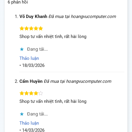
6 phản hồi
Võ Duy Khanh
Đã mua tại hoangvucomputer.com
Được xếp
Shop tư vấn nhiệt tình, rất hài lòng
hạng
5
5
sao
Đang tải...
Thảo luận
•
18/03/2026
Cẩm Huyền
Đã mua tại hoangvucomputer.com
Được
Shop tư vấn nhiệt tình, rất hài lòng
xếp hạng
4
5 sao
Đang tải...
Thảo luận
•
14/03/2026