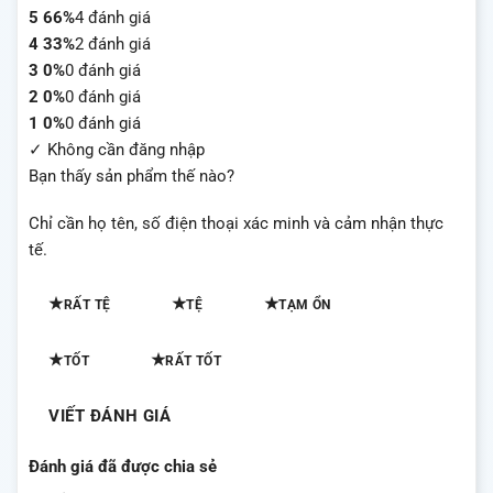
dựa trên
5
66%
4 đánh giá
đánh giá
4
33%
2 đánh giá
3
0%
0 đánh giá
2
0%
0 đánh giá
1
0%
0 đánh giá
✓ Không cần đăng nhập
Bạn thấy sản phẩm thế nào?
Chỉ cần họ tên, số điện thoại xác minh và cảm nhận thực
tế.
★
★
★
RẤT TỆ
TỆ
TẠM ỔN
★
★
TỐT
RẤT TỐT
VIẾT ĐÁNH GIÁ
Đánh giá đã được chia sẻ