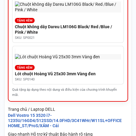
TẶNG KÈM
Chuột không dây Dareu LM106G Black/ Red /Blue /
Pink / White
SKU: SP0021
TẶNG KÈM
Lót chuột Hoàng Vũ 25x30 3mm Vàng đen
SKU: SP0140
Quà tặng áp dụng theo nội dung và điều kiện của chương trình khuyến
mãi.
Trang chủ / Laptop DELL
Dell Vostro 15 3520 i7-
1235U/16GD4/512SSD/14.0FHD/3C41WHr/W11SL+OFFICE
HOME_ST/ProS/XÁM - Cái
Giao nhanh
Hỗ trợ kỹ thuật
Bảo hành rõ ràng