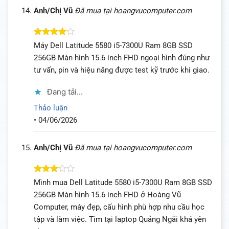
Anh/Chị Vũ
Đã mua tại hoangvucomputer.com
Được
Máy Dell Latitude 5580 i5-7300U Ram 8GB SSD
xếp hạng
256GB Màn hình 15.6 inch FHD ngoại hình đúng như
4
5 sao
tư vấn, pin và hiệu năng được test kỹ trước khi giao.
Đang tải...
Thảo luận
•
04/06/2026
Anh/Chị Vũ
Đã mua tại hoangvucomputer.com
Được
Mình mua Dell Latitude 5580 i5-7300U Ram 8GB SSD
xếp
256GB Màn hình 15.6 inch FHD ở Hoàng Vũ
hạng
3
5 sao
Computer, máy đẹp, cấu hình phù hợp nhu cầu học
tập và làm việc. Tìm tại laptop Quảng Ngãi khá yên