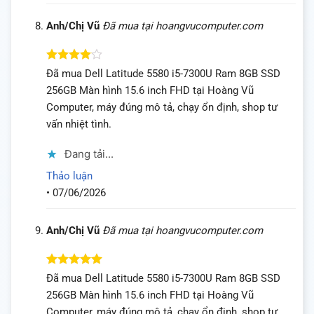
Anh/Chị Vũ
Đã mua tại hoangvucomputer.com
Được
Đã mua Dell Latitude 5580 i5-7300U Ram 8GB SSD
xếp hạng
256GB Màn hình 15.6 inch FHD tại Hoàng Vũ
4
5 sao
Computer, máy đúng mô tả, chạy ổn định, shop tư
vấn nhiệt tình.
Đang tải...
Thảo luận
•
07/06/2026
Anh/Chị Vũ
Đã mua tại hoangvucomputer.com
Được xếp
Đã mua Dell Latitude 5580 i5-7300U Ram 8GB SSD
hạng
5
5
256GB Màn hình 15.6 inch FHD tại Hoàng Vũ
sao
Computer, máy đúng mô tả, chạy ổn định, shop tư