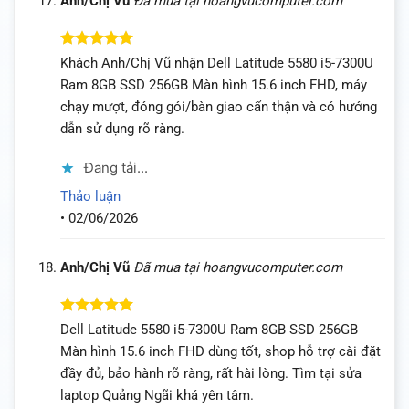
Anh/Chị Vũ
Đã mua tại hoangvucomputer.com
Được xếp
Khách Anh/Chị Vũ nhận Dell Latitude 5580 i5-7300U
hạng
5
5
Ram 8GB SSD 256GB Màn hình 15.6 inch FHD, máy
sao
chạy mượt, đóng gói/bàn giao cẩn thận và có hướng
dẫn sử dụng rõ ràng.
Đang tải...
Thảo luận
•
02/06/2026
Anh/Chị Vũ
Đã mua tại hoangvucomputer.com
Được xếp
Dell Latitude 5580 i5-7300U Ram 8GB SSD 256GB
hạng
5
5
Màn hình 15.6 inch FHD dùng tốt, shop hỗ trợ cài đặt
sao
đầy đủ, bảo hành rõ ràng, rất hài lòng. Tìm tại sửa
laptop Quảng Ngãi khá yên tâm.