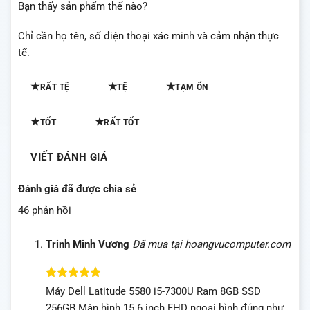
Bạn thấy sản phẩm thế nào?
Chỉ cần họ tên, số điện thoại xác minh và cảm nhận thực
tế.
★
★
★
RẤT TỆ
TỆ
TẠM ỔN
★
★
TỐT
RẤT TỐT
VIẾT ĐÁNH GIÁ
Đánh giá đã được chia sẻ
46 phản hồi
Trinh Minh Vương
Đã mua tại hoangvucomputer.com
Được xếp
Máy Dell Latitude 5580 i5-7300U Ram 8GB SSD
hạng
5
5
256GB Màn hình 15.6 inch FHD ngoại hình đúng như