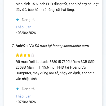
xếp hạng
Màn hình 15.6 inch FHD dùng tốt, shop hỗ trợ cài đặt
4
5 sao
đầy đủ, bảo hành rõ ràng, rất hài lòng.
Đang tải...
Thảo luận
•
08/06/2026
Anh/Chị Vũ
Đã mua tại hoangvucomputer.com
Được
Đã mua Dell Latitude 5580 i5-7300U Ram 8GB SSD
xếp hạng
256GB Màn hình 15.6 inch FHD tại Hoàng Vũ
4
5 sao
Computer, máy đúng mô tả, chạy ổn định, shop tư
vấn nhiệt tình.
Đang tải...
Thảo luận
•
07/06/2026