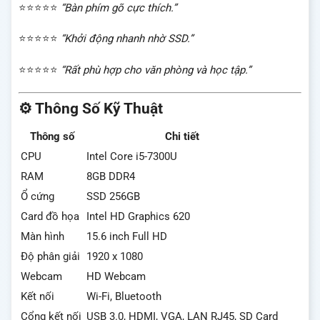
⭐⭐⭐⭐⭐
“Bàn phím gõ cực thích.”
⭐⭐⭐⭐⭐
“Khởi động nhanh nhờ SSD.”
⭐⭐⭐⭐⭐
“Rất phù hợp cho văn phòng và học tập.”
⚙️ Thông Số Kỹ Thuật
Thông số
Chi tiết
CPU
Intel Core i5-7300U
RAM
8GB DDR4
Ổ cứng
SSD 256GB
Card đồ họa
Intel HD Graphics 620
Màn hình
15.6 inch Full HD
Độ phân giải
1920 x 1080
Webcam
HD Webcam
Kết nối
Wi-Fi, Bluetooth
Cổng kết nối
USB 3.0, HDMI, VGA, LAN RJ45, SD Card