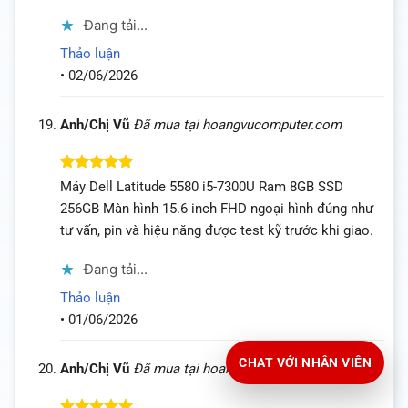
Đang tải...
Thảo luận
•
02/06/2026
Anh/Chị Vũ
Đã mua tại hoangvucomputer.com
Được xếp
Máy Dell Latitude 5580 i5-7300U Ram 8GB SSD
hạng
5
5
256GB Màn hình 15.6 inch FHD ngoại hình đúng như
sao
tư vấn, pin và hiệu năng được test kỹ trước khi giao.
Đang tải...
Thảo luận
•
01/06/2026
CHAT VỚI NHÂN VIÊN
Anh/Chị Vũ
Đã mua tại hoangvucomputer.com