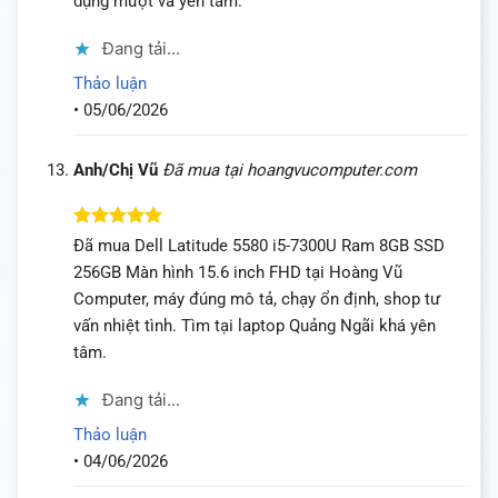
dụng mượt và yên tâm.
Đang tải...
Thảo luận
•
05/06/2026
Anh/Chị Vũ
Đã mua tại hoangvucomputer.com
Được xếp
Đã mua Dell Latitude 5580 i5-7300U Ram 8GB SSD
hạng
5
5
256GB Màn hình 15.6 inch FHD tại Hoàng Vũ
sao
Computer, máy đúng mô tả, chạy ổn định, shop tư
vấn nhiệt tình. Tìm tại laptop Quảng Ngãi khá yên
tâm.
Đang tải...
Thảo luận
•
04/06/2026