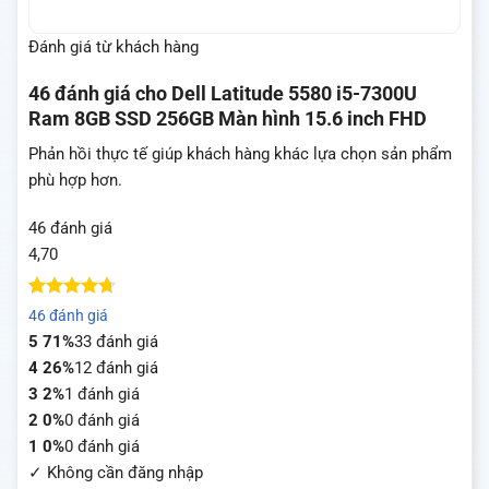
Đánh giá từ khách hàng
46 đánh giá cho
Dell Latitude 5580 i5-7300U
Ram 8GB SSD 256GB Màn hình 15.6 inch FHD
Phản hồi thực tế giúp khách hàng khác lựa chọn sản phẩm
phù hợp hơn.
46 đánh giá
4,70
4.7
46
trên 5
46 đánh giá
dựa trên
5
71%
33 đánh giá
đánh giá
4
26%
12 đánh giá
3
2%
1 đánh giá
2
0%
0 đánh giá
1
0%
0 đánh giá
✓ Không cần đăng nhập