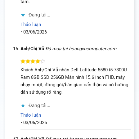
tâm.
Đang tải...
Thảo luận
•
03/06/2026
Anh/Chị Vũ
Đã mua tại hoangvucomputer.com
Được
Khách Anh/Chị Vũ nhận Dell Latitude 5580 i5-7300U
xếp hạng
Ram 8GB SSD 256GB Màn hình 15.6 inch FHD, máy
4
5 sao
chạy mượt, đóng gói/bàn giao cẩn thận và có hướng
dẫn sử dụng rõ ràng.
Đang tải...
Thảo luận
•
03/06/2026