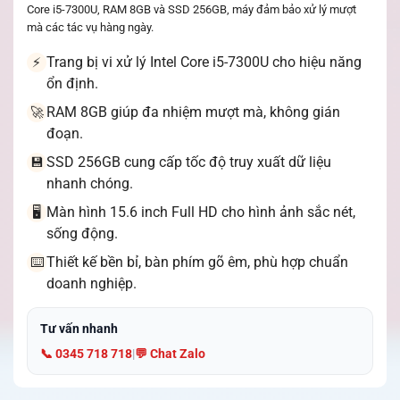
Core i5-7300U, RAM 8GB và SSD 256GB, máy đảm bảo xử lý mượt
mà các tác vụ hàng ngày.
Trang bị vi xử lý Intel Core i5-7300U cho hiệu năng
⚡
ổn định.
RAM 8GB giúp đa nhiệm mượt mà, không gián
🚀
đoạn.
SSD 256GB cung cấp tốc độ truy xuất dữ liệu
💾
nhanh chóng.
Màn hình 15.6 inch Full HD cho hình ảnh sắc nét,
🖥️
sống động.
Thiết kế bền bỉ, bàn phím gõ êm, phù hợp chuẩn
⌨️
doanh nghiệp.
Tư vấn nhanh
📞 0345 718 718
|
💬 Chat Zalo