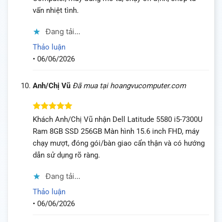
vấn nhiệt tình.
Đang tải...
Thảo luận
•
06/06/2026
Anh/Chị Vũ
Đã mua tại hoangvucomputer.com
Được xếp
Khách Anh/Chị Vũ nhận Dell Latitude 5580 i5-7300U
hạng
5
5
Ram 8GB SSD 256GB Màn hình 15.6 inch FHD, máy
sao
chạy mượt, đóng gói/bàn giao cẩn thận và có hướng
dẫn sử dụng rõ ràng.
Đang tải...
Thảo luận
•
06/06/2026