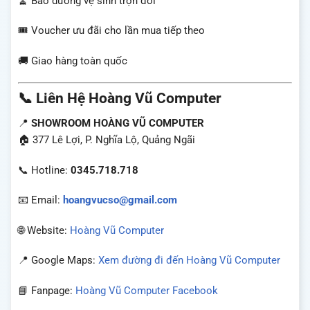
🧹 Bảo dưỡng vệ sinh trọn đời
🎟️ Voucher ưu đãi cho lần mua tiếp theo
🚚 Giao hàng toàn quốc
📞 Liên Hệ Hoàng Vũ Computer
📍
SHOWROOM HOÀNG VŨ COMPUTER
🏠 377 Lê Lợi, P. Nghĩa Lộ, Quảng Ngãi
📞 Hotline:
0345.718.718
📧 Email:
hoangvucso@gmail.com
🌐 Website:
Hoàng Vũ Computer
📍 Google Maps:
Xem đường đi đến Hoàng Vũ Computer
📘 Fanpage:
Hoàng Vũ Computer Facebook