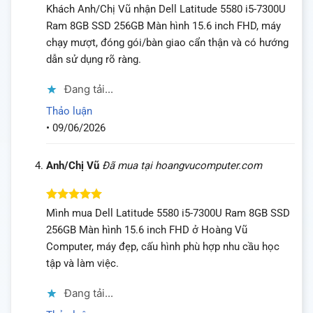
Được xếp
Khách Anh/Chị Vũ nhận Dell Latitude 5580 i5-7300U
hạng
5
5
Ram 8GB SSD 256GB Màn hình 15.6 inch FHD, máy
sao
chạy mượt, đóng gói/bàn giao cẩn thận và có hướng
dẫn sử dụng rõ ràng.
Đang tải...
Thảo luận
•
09/06/2026
Anh/Chị Vũ
Đã mua tại hoangvucomputer.com
Được xếp
Mình mua Dell Latitude 5580 i5-7300U Ram 8GB SSD
hạng
5
5
256GB Màn hình 15.6 inch FHD ở Hoàng Vũ
sao
Computer, máy đẹp, cấu hình phù hợp nhu cầu học
tập và làm việc.
Đang tải...