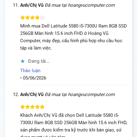
Anh/Chị Vũ
Đã mua tại hoangvucomputer.com
Được
Mình mua Dell Latitude 5580 i5-7300U Ram 8GB SSD
xếp hạng
256GB Màn hình 15.6 inch FHD ở Hoàng Vũ
4
5 sao
Computer, máy đẹp, cấu hình phù hợp nhu cầu học
tập và làm việc.
Đang tải...
Thảo luận
•
05/06/2026
Anh/Chị Vũ
Đã mua tại hoangvucomputer.com
Được xếp
Khách Anh/Chị Vũ đã chọn Dell Latitude 5580 i5-
hạng
5
5
7300U Ram 8GB SSD 256GB Màn hình 15.6 inch FHD,
sao
sản phẩm được kiểm tra kỹ trước khi bàn giao, sử