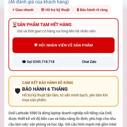
4.70
46
trên 5
(46 đánh giá của khách hàng)
dựa trên
đánh giá
⚡ Giao nhanh
🛠 Hỗ trợ kỹ thuật
🔒 Bảo hành rõ ràng
⏳
SẢN PHẨM TẠM HẾT HÀNG
Giá và thời gian có hàng vui lòng liên hệ nhân viên.
💬 HỎI NHÂN VIÊN VỀ SẢN PHẨM
☎ Gọi 0345.718.718
Chat Zalo
CAM KẾT BẢO HÀNH RÕ RÀNG
BẢO HÀNH 6 THÁNG
🛡️
Hỗ trợ kỹ thuật tận tâm, tư vấn minh bạch, yên tâm khi
mua sản phẩm.
Dell Latitude 5580 là dòng laptop doanh nghiệp nổi tiếng của Dell,
được thiết kế với độ bền cao và hiệu năng ổn định, phù hợp cho nhu
cầu làm việc văn phòng và học tập. Với cấu hình mạnh mẽ gồm Intel