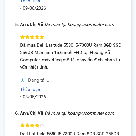
Thảo luận
•
09/06/2026
Anh/Chị Vũ
Đã mua tại hoangvucomputer.com
Được xếp
Đã mua Dell Latitude 5580 i5-7300U Ram 8GB SSD
hạng
5
5
256GB Màn hình 15.6 inch FHD tại Hoàng Vũ
sao
Computer, máy đúng mô tả, chạy ổn định, shop tư
vấn nhiệt tình.
Đang tải...
Thảo luận
•
08/06/2026
Anh/Chị Vũ
Đã mua tại hoangvucomputer.com
Được
Dell Latitude 5580 i5-7300U Ram 8GB SSD 256GB