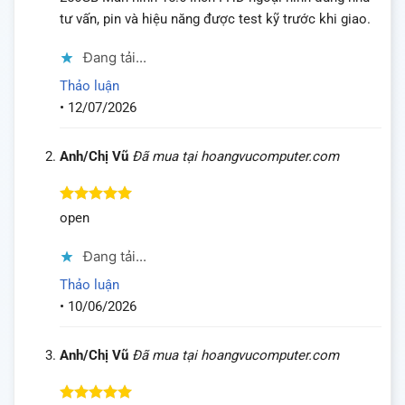
sao
tư vấn, pin và hiệu năng được test kỹ trước khi giao.
Đang tải...
Thảo luận
•
12/07/2026
Anh/Chị Vũ
Đã mua tại hoangvucomputer.com
Được xếp
open
hạng
5
5
sao
Đang tải...
Thảo luận
•
10/06/2026
Anh/Chị Vũ
Đã mua tại hoangvucomputer.com