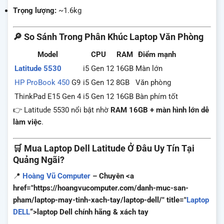
Trọng lượng:
~1.6kg
🔎 So Sánh Trong Phân Khúc Laptop Văn Phòng
Model
CPU
RAM
Điểm mạnh
Latitude 5530
i5 Gen 12
16GB
Màn lớn
HP ProBook 450
G9
i5 Gen 12
8GB
Văn phòng
ThinkPad E15 Gen 4
i5 Gen 12
16GB
Bàn phím tốt
👉 Latitude 5530 nổi bật nhờ
RAM 16GB + màn hình lớn dễ
làm việc
.
🛒 Mua Laptop Dell Latitude Ở Đâu Uy Tín Tại
Quảng Ngãi?
📍
Hoàng Vũ Computer
– Chuyên <a
href="https://hoangvucomputer.com/danh-muc-san-
pham/laptop-may-tinh-xach-tay/laptop-dell/" title="
Laptop
DELL
“>laptop Dell chính hãng & xách tay