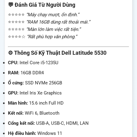
💬 Đánh Giá Từ Người Dùng
⭐⭐⭐⭐⭐
“Máy chạy mượt, ổn định.”
⭐⭐⭐⭐⭐
“RAM 16GB dùng rất thoải mái.”
⭐⭐⭐⭐⭐
“Màn lớn làm việc rất tiện.”
⭐⭐⭐⭐☆
“Rất phù hợp văn phòng.”
⚙️ Thông Số Kỹ Thuật Dell Latitude 5530
CPU:
Intel Core i5-1235U
RAM:
16GB DDR4
Ổ cứng:
SSD NVMe 256GB
GPU:
Intel Iris Xe Graphics
Màn hình:
15.6 inch Full HD
Kết nối:
WiFi 6, Bluetooth
Cổng kết nối:
USB-A, USB-C, HDMI, LAN
Hệ điều hành:
Windows 11