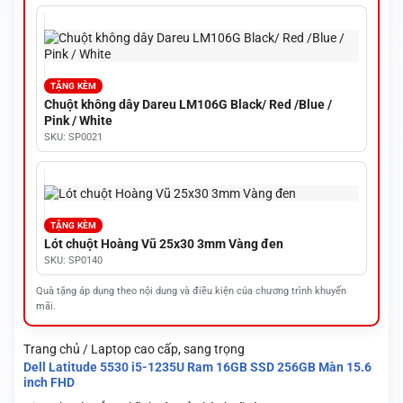
TẶNG KÈM
Chuột không dây Dareu LM106G Black/ Red /Blue /
Pink / White
SKU: SP0021
TẶNG KÈM
Lót chuột Hoàng Vũ 25x30 3mm Vàng đen
SKU: SP0140
Quà tặng áp dụng theo nội dung và điều kiện của chương trình khuyến
mãi.
Trang chủ / Laptop cao cấp, sang trọng
Dell Latitude 5530 i5-1235U Ram 16GB SSD 256GB Màn 15.6
inch FHD