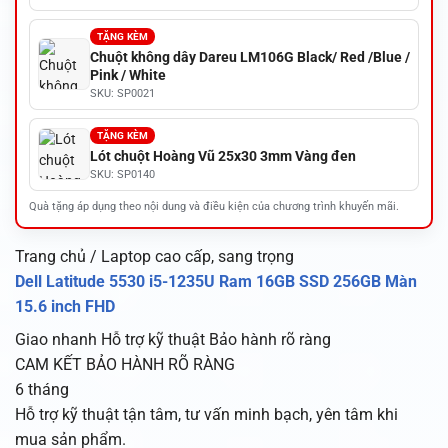
TẶNG KÈM
Chuột không dây Dareu LM106G Black/ Red /Blue /
Pink / White
SKU: SP0021
TẶNG KÈM
Lót chuột Hoàng Vũ 25x30 3mm Vàng đen
SKU: SP0140
Quà tặng áp dụng theo nội dung và điều kiện của chương trình khuyến mãi.
Trang chủ / Laptop cao cấp, sang trọng
Dell Latitude 5530 i5-1235U Ram 16GB SSD 256GB Màn
15.6 inch FHD
Giao nhanh
Hỗ trợ kỹ thuật
Bảo hành rõ ràng
CAM KẾT BẢO HÀNH RÕ RÀNG
6 tháng
Hỗ trợ kỹ thuật tận tâm, tư vấn minh bạch, yên tâm khi
mua sản phẩm.