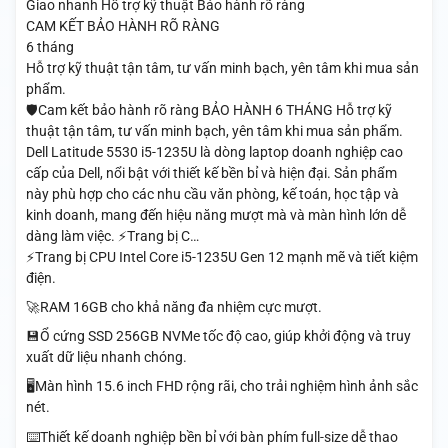
Giao nhanh
Hỗ trợ kỹ thuật
Bảo hành rõ ràng
CAM KẾT BẢO HÀNH RÕ RÀNG
6 tháng
Hỗ trợ kỹ thuật tận tâm, tư vấn minh bạch, yên tâm khi mua sản
phẩm.
🛡️Cam kết bảo hành rõ ràng BẢO HÀNH 6 THÁNG Hỗ trợ kỹ
thuật tận tâm, tư vấn minh bạch, yên tâm khi mua sản phẩm.
Dell Latitude 5530 i5-1235U là dòng laptop doanh nghiệp cao
cấp của Dell, nổi bật với thiết kế bền bỉ và hiện đại. Sản phẩm
này phù hợp cho các nhu cầu văn phòng, kế toán, học tập và
kinh doanh, mang đến hiệu năng mượt mà và màn hình lớn dễ
dàng làm việc. ⚡Trang bị C…
⚡Trang bị CPU Intel Core i5-1235U Gen 12 mạnh mẽ và tiết kiệm
điện.
🚀RAM 16GB cho khả năng đa nhiệm cực mượt.
💾Ổ cứng SSD 256GB NVMe tốc độ cao, giúp khởi động và truy
xuất dữ liệu nhanh chóng.
🖥️Màn hình 15.6 inch FHD rộng rãi, cho trải nghiệm hình ảnh sắc
nét.
⌨️Thiết kế doanh nghiệp bền bỉ với bàn phím full-size dễ thao