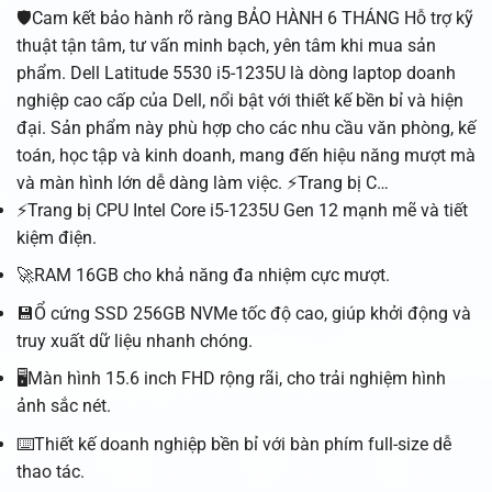
🛡️Cam kết bảo hành rõ ràng BẢO HÀNH 6 THÁNG Hỗ trợ kỹ
thuật tận tâm, tư vấn minh bạch, yên tâm khi mua sản
phẩm. Dell Latitude 5530 i5-1235U là dòng laptop doanh
nghiệp cao cấp của Dell, nổi bật với thiết kế bền bỉ và hiện
đại. Sản phẩm này phù hợp cho các nhu cầu văn phòng, kế
toán, học tập và kinh doanh, mang đến hiệu năng mượt mà
và màn hình lớn dễ dàng làm việc. ⚡Trang bị C…
⚡Trang bị CPU Intel Core i5-1235U Gen 12 mạnh mẽ và tiết
kiệm điện.
🚀RAM 16GB cho khả năng đa nhiệm cực mượt.
💾Ổ cứng SSD 256GB NVMe tốc độ cao, giúp khởi động và
truy xuất dữ liệu nhanh chóng.
🖥️Màn hình 15.6 inch FHD rộng rãi, cho trải nghiệm hình
ảnh sắc nét.
⌨️Thiết kế doanh nghiệp bền bỉ với bàn phím full-size dễ
thao tác.