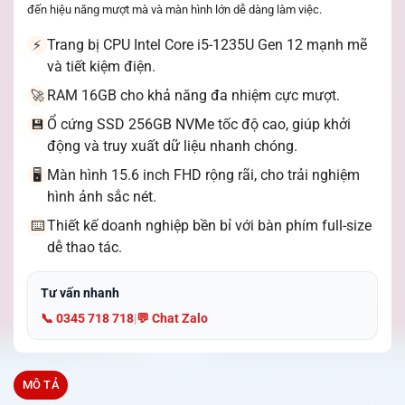
đến hiệu năng mượt mà và màn hình lớn dễ dàng làm việc.
Trang bị CPU Intel Core i5-1235U Gen 12 mạnh mẽ
⚡
và tiết kiệm điện.
RAM 16GB cho khả năng đa nhiệm cực mượt.
🚀
Ổ cứng SSD 256GB NVMe tốc độ cao, giúp khởi
💾
động và truy xuất dữ liệu nhanh chóng.
Màn hình 15.6 inch FHD rộng rãi, cho trải nghiệm
🖥️
hình ảnh sắc nét.
Thiết kế doanh nghiệp bền bỉ với bàn phím full-size
⌨️
dễ thao tác.
Tư vấn nhanh
📞 0345 718 718
|
💬 Chat Zalo
MÔ TẢ