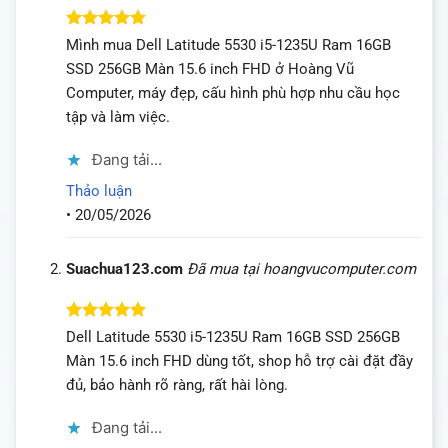
Được xếp
Mình mua Dell Latitude 5530 i5-1235U Ram 16GB
hạng
5
5
SSD 256GB Màn 15.6 inch FHD ở Hoàng Vũ
sao
Computer, máy đẹp, cấu hình phù hợp nhu cầu học
tập và làm việc.
Đang tải...
Thảo luận
•
20/05/2026
Suachua123.com
Đã mua tại hoangvucomputer.com
Được xếp
Dell Latitude 5530 i5-1235U Ram 16GB SSD 256GB
hạng
5
5
Màn 15.6 inch FHD dùng tốt, shop hỗ trợ cài đặt đầy
sao
đủ, bảo hành rõ ràng, rất hài lòng.
Đang tải...