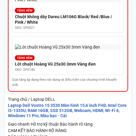
TẶNG KÈM
Chuột không dây Dareu LM106G Black/ Red /Blue /
Pink / White
SKU: SP0021
TẶNG KÈM
Lót chuột Hoàng Vũ 25x30 3mm Vàng đen
SKU: SP0140
Quà tặng áp dụng theo nội dung và điều kiện của chương trình khuyến
mãi.
Trang chủ / Laptop DELL
Laptop Dell Vostro 15 3530 Màn hình 15,6 inch FHD, Intel Core
i5-1335U, RAM 16GB, SSD 512GB, Webcam, HDMI, Wi-Fi 6,
Windows 11 Pro, Màu bạc - Cái
Giao nhanh
Hỗ trợ kỹ thuật
Bảo hành rõ ràng
CAM KẾT BẢO HÀNH RÕ RÀNG