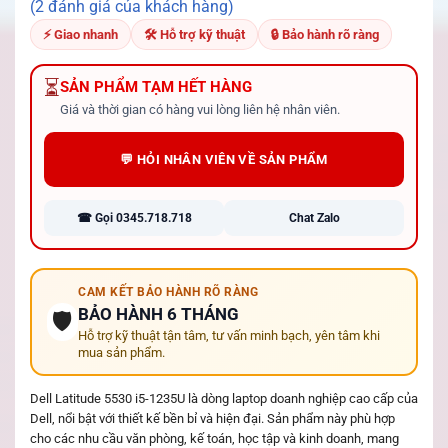
5.00
2
trên 5
(2 đánh giá của khách hàng)
dựa trên
đánh giá
⚡ Giao nhanh
🛠 Hỗ trợ kỹ thuật
🔒 Bảo hành rõ ràng
⏳
SẢN PHẨM TẠM HẾT HÀNG
Giá và thời gian có hàng vui lòng liên hệ nhân viên.
💬 HỎI NHÂN VIÊN VỀ SẢN PHẨM
☎ Gọi 0345.718.718
Chat Zalo
CAM KẾT BẢO HÀNH RÕ RÀNG
BẢO HÀNH 6 THÁNG
🛡️
Hỗ trợ kỹ thuật tận tâm, tư vấn minh bạch, yên tâm khi
mua sản phẩm.
Dell Latitude 5530 i5-1235U là dòng laptop doanh nghiệp cao cấp của
Dell, nổi bật với thiết kế bền bỉ và hiện đại. Sản phẩm này phù hợp
cho các nhu cầu văn phòng, kế toán, học tập và kinh doanh, mang