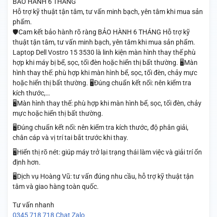
BẢO HÀNH 6 THÁNG
Hỗ trợ kỹ thuật tận tâm, tư vấn minh bạch, yên tâm khi mua sản
phẩm.
🛡️Cam kết bảo hành rõ ràng BẢO HÀNH 6 THÁNG Hỗ trợ kỹ
thuật tận tâm, tư vấn minh bạch, yên tâm khi mua sản phẩm.
Laptop Dell Vostro 15 3530 là linh kiện màn hình thay thế phù
hợp khi máy bị bể, sọc, tối đèn hoặc hiển thị bất thường. 🖥️Màn
hình thay thế: phù hợp khi màn hình bể, sọc, tối đèn, chảy mực
hoặc hiển thị bất thường. 🖥️Đúng chuẩn kết nối: nên kiểm tra
kích thước,…
🖥️Màn hình thay thế: phù hợp khi màn hình bể, sọc, tối đèn, chảy
mực hoặc hiển thị bất thường.
🖥️Đúng chuẩn kết nối: nên kiểm tra kích thước, độ phân giải,
chân cáp và vị trí tai bắt trước khi thay.
🖥️Hiển thị rõ nét: giúp máy trở lại trạng thái làm việc và giải trí ổn
định hơn.
🖥️Dịch vụ Hoàng Vũ: tư vấn đúng nhu cầu, hỗ trợ kỹ thuật tận
tâm và giao hàng toàn quốc.
Tư vấn nhanh
0345 718 718
Chat Zalo