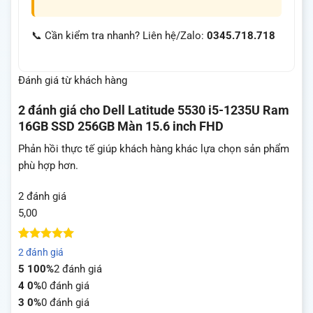
📞 Cần kiểm tra nhanh? Liên hệ/Zalo:
0345.718.718
Đánh giá từ khách hàng
2 đánh giá cho
Dell Latitude 5530 i5-1235U Ram
16GB SSD 256GB Màn 15.6 inch FHD
Phản hồi thực tế giúp khách hàng khác lựa chọn sản phẩm
phù hợp hơn.
2 đánh giá
5,00
5
2
trên 5
2 đánh giá
dựa trên
5
100%
2 đánh giá
đánh giá
4
0%
0 đánh giá
3
0%
0 đánh giá