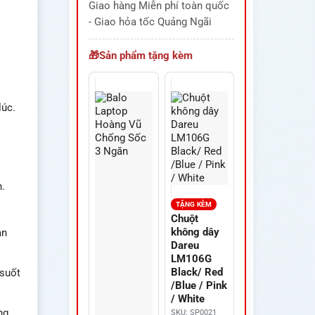
Giao hàng Miễn phí toàn quốc
- Giao hỏa tốc Quảng Ngãi
Sản phẩm tặng kèm
lúc.
.
TẶNG KÈM
Chuột
không dây
ản
Dareu
LM106G
Black/ Red
 suốt
/Blue / Pink
/ White
ng
SKU: SP0021