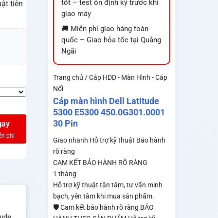
tốt – test ổn định kỹ trước khi
ật tiên
giao máy
🚚 Miễn phí giao hàng toàn
quốc – Giao hỏa tốc tại Quảng
Ngãi
Trang chủ / Cáp HDD - Màn Hình - Cáp
Nối
Cáp màn hình Dell Latitude
5300 E5300 450.0G301.0001
30 Pin
gay
Giao nhanh
Hỗ trợ kỹ thuật
Bảo hành
rõ ràng
CAM KẾT BẢO HÀNH RÕ RÀNG
1 tháng
Hỗ trợ kỹ thuật tận tâm, tư vấn minh
bạch, yên tâm khi mua sản phẩm.
🛡️ Cam kết bảo hành rõ ràng BẢO
tude