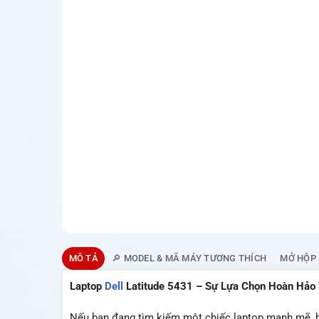
MÔ TẢ
🔎 MODEL & MÃ MÁY TƯƠNG THÍCH
MỞ HỘP 
Laptop
Dell
Latitude 5431 – Sự Lựa Chọn Hoàn Hảo
Nếu bạn đang tìm kiếm một chiếc laptop mạnh mẽ, bền