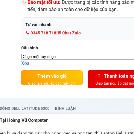
Bảo mật tối ưu:
Được trang bị các tính năng bảo m
✨
tiến, đảm bảo an toàn cho dữ liệu của bạn.
Tư vấn nhanh
📞 0345 718 718
|
💬 Chat Zalo
Cấu hình
Xóa
Thêm vào giỏ
Thanh toán n
DÒNG DELL LATITUDE 5000
BÌNH LUẬN
 Tại Hoàng Vũ Computer
 bỉ và đáng tin cậy cho công việc và học tập, thì Laptop Dell Lati