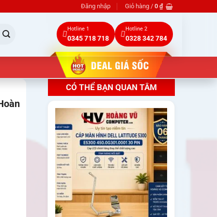
Đăng nhập
Giỏ hàng /
0
₫
Hotline 1
Hotline 2
0345 718 718
0328 342 784
CÓ THỂ BẠN QUAN TÂM
 Hoàn