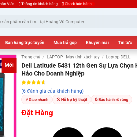
hân Viên
Thông tin khách hàng
Check bảo hành
Bán hàng trực tuyến
Mua trả góp
Khuyến mãi
Tin tức
Trang chủ
/
LAPTOP - Máy tính xách tay
/
Laptop DELL
Dell Latitude 5431 12th Gen Sự Lựa Chọn
Mới
Hảo Cho Doanh Nghiệp
4.50
6
trên
(6 đánh giá của khách hàng)
5 dựa trên
đánh giá
⚡ Giao nhanh
🛠 Hỗ trợ kỹ thuật
🔒 Bảo hành rõ ràng
Đặt Hàng