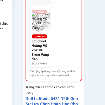
TẶNG KÈM
Balo Laptop
Hoàng Vũ
 đây,
Chống Sốc
er:
3 Ngăn
SKU: SP0141
TẶNG KÈM
Lót chuột
Hoàng Vũ
25x30
3mm Vàng
đen
SKU: SP0140
Quà tặng áp dụng theo nội dung và điều
kiện của chương trình khuyến mãi.
Trang chủ / Laptop cao cấp, sang
trọng
Dell Latitude 5431 12th Gen
Sự Lựa Chọn Hoàn Hảo Cho