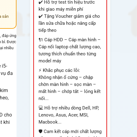
✔️ Hỗ trợ test tín hiệu trước
khi giao máy miễn phí
✔️ Tặng Voucher giảm giá cho
a sản
lần sửa chữa hoặc nâng cấp
tiếp theo
p, đáp ứng
🔌 Cáp HDD – Cáp màn hình –
n bỉ. Được
Cáp nối laptop chất lượng cao,
ại nhiều
tương thích chuẩn theo từng
model máy
 i5-
⚡ Khắc phục các lỗi:
 vụ đa
Không nhận ổ cứng – chập
chờn màn hình – sọc màn –
 kim
mất hình – chớp tắt – lỏng kết
heo,
nối...
💻 Hỗ trợ nhiều dòng Dell, HP,
HD cho
Lenovo, Asus, Acer, MSI,
t khi
Macbook...
🛡️ Cam kết cáp mới chất lượng