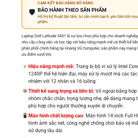
CAM KẾT BẢO HÀNH RÕ RÀNG
BẢO HÀNH THEO SẢN PHẨM
🛡️
Hỗ trợ kỹ thuật tận tâm, tư vấn minh bạch, yên tâm khi mu
phẩm.
Laptop Dell Latitude 5431 là sự lựa chọn phù hợp cho doanh nghiệ
nhu cầu công việc và học tập với hiệu năng mạnh mẽ và thiết kế bề
phân phối chính hãng tại Hoàng Vũ Computer, sản phẩm này mang l
ưu điểm vượt trội.
Hiệu năng mạnh mẽ:
Trang bị bộ vi xử lý Intel Core
⚡
1240P thế hệ hiện đại, máy xử lý mượt mà các tác
nhiệm với 12 nhân và 16 luồng.
Thiết kế sang trọng và bền bỉ:
Vỏ ngoài bằng hợp
🎯
nhôm chắc chắn, trọng lượng nhẹ, dễ dàng mang t
phù hợp cho người thường xuyên di chuyển.
Màn hình chất lượng cao:
Màn hình 14 inch Full 
🖥️
hình ảnh sắc nét, công nghệ chống chói bảo vệ mắ
sử dụng lâu dài.