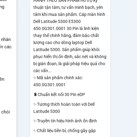
HÀNH THEO SẢN PHẨM Hỗ trợ kỹ
ng
thuật tận tâm, tư vấn minh bạch, yên
tâm khi mua sản phẩm. Cáp màn hình
Dell Latitude 5300 E5300
450.0G301.0001 30 Pin là linh kiện
thay thế chính hãng, đảm bảo chất
2 nhân
lượng cao cho dòng laptop Dell
ến các
Latitude 5300. Sản phẩm giúp khôi
phục hiển thị ổn định, sắc nét và không
bị gián đoạn, là giải pháp hiệu quả cho
các vấn…
✨Mã sản phẩm chính xác:
bền
450.0G301.0001
🔋Chuẩn kết nối 30 Pin eDP
✨Tương thích hoàn toàn với Dell
Latitude 5300
 chói
✨Truyền tín hiệu hình ảnh ổn định
✨Chất liệu bền bỉ, chống gãy gập