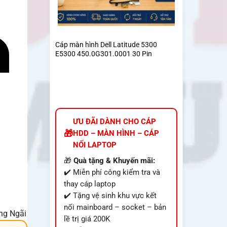
Cáp màn hình Dell Latitude 5300
E5300 450.0G301.0001 30 Pin
ƯU ĐÃI DÀNH CHO CÁP
HDD – MÀN HÌNH – CÁP
NỐI LAPTOP
🎁
Quà tặng & Khuyến mãi:
✔️ Miễn phí công kiểm tra và
thay cáp laptop
✔️ Tặng vệ sinh khu vực kết
nối mainboard – socket – bản
ảng Ngãi
lề trị giá 200K