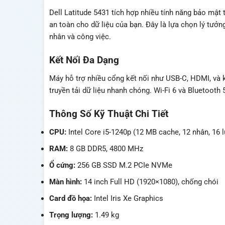
Dell Latitude 5431 tích hợp nhiều tính năng bảo mật
an toàn cho dữ liệu của bạn. Đây là lựa chọn lý tưở
nhân và công việc.
Kết Nối Đa Dạng
Máy hỗ trợ nhiều cổng kết nối như USB-C, HDMI, và kh
truyền tải dữ liệu nhanh chóng. Wi-Fi 6 và Bluetooth
Thông Số Kỹ Thuật Chi Tiết
CPU:
Intel Core i5-1240p (12 MB cache, 12 nhân, 16 l
RAM:
8 GB DDR5, 4800 MHz
Ổ cứng:
256 GB SSD M.2 PCIe NVMe
Màn hình:
14 inch Full HD (1920×1080), chống chói
Card đồ họa:
Intel Iris Xe Graphics
Trọng lượng:
1.49 kg