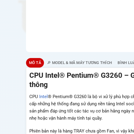
MÔ TẢ
🔎 MODEL & MÃ MÁY TƯƠNG THÍCH
BÌNH LU
CPU Intel® Pentium® G3260 – Gi
thông
CPU
Intel
® Pentium® G3260 là bộ vi xử lý phù hợp c
cấp những hệ thống đang sử dụng nền tảng Intel so
sản phẩm đáp ứng tốt các tác vụ cơ bản hằng ngày 
nhẹ hoặc vận hành máy tính tại quầy.
Phiên bản này là hàng TRAY chưa gồm Fan, vì vậy kh