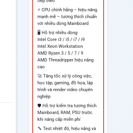
tiếp theo
⚡ CPU chính hãng – hiệu năng
mạnh mẽ – tương thích chuẩn
với nhiều dòng Mainboard
🖥️ Hỗ trợ nhiều dòng:
Intel Core i3 / i5 / i7 / i9
Intel Xeon Workstation
AMD Ryzen 3 / 5 / 7 / 9
AMD Threadripper hiệu năng
cao
🚀 Tăng tốc xử lý công việc,
học tập, gaming, đồ họa, lập
trình và render video chuyên
nghiệp
🛡️ Hỗ trợ kiểm tra tương thích
Mainboard, RAM, PSU trước
khi nâng cấp miễn phí
🔧 Test nhiệt độ, hiệu năng và