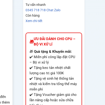
Tư vấn nhanh
0345 718 718
Chat Zalo
Còn hàng
Xem chi tiết
ƯU ĐÃI DÀNH CHO CPU –
BỘ VI XỬ LÍ
🎁
Quà tặng & Khuyến mãi:
✔️ Miễn phí công lắp đặt CPU
– Bộ vi xử lý
✔️ Tặng keo tản nhiệt chất
lượng cao trị giá 100K
✔️ Tặng vệ sinh hệ thống tản
nhiệt và kiểm tra tổng thể máy
miễn phí
✔️ Tặng Voucher giảm giá cho
 đến
lần nâng cấp hoặc sửa chữa
ấn thêm