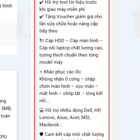
✔️ Hỗ trợ test tín hiệu trước
ị hình
khi giao máy miễn phí
✔️ Tặng Voucher giảm giá cho
lần sửa chữa hoặc nâng cấp
tiếp theo
🔌 Cáp HDD – Cáp màn hình –
Cáp nối laptop chất lượng cao,
tương thích chuẩn theo từng
model máy
⚡ Khắc phục các lỗi:
Không nhận ổ cứng – chập
chờn màn hình – sọc màn –
mất hình – chớp tắt – lỏng kết
nối...
âng
m 3MB,
💻 Hỗ trợ nhiều dòng Dell, HP,
 toán
Lenovo, Asus, Acer, MSI,
Macbook...
🛡️ Cam kết cáp mới chất lượng
 CPU