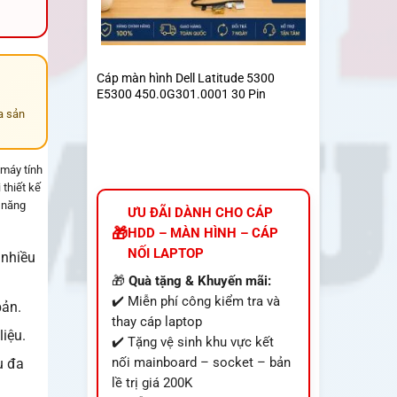
Cáp màn hình Dell Latitude 5300
E5300 450.0G301.0001 30 Pin
a sản
 máy tính
 thiết kế
 năng
ƯU ĐÃI DÀNH CHO CÁP
HDD – MÀN HÌNH – CÁP
NỐI LAPTOP
 nhiều
🎁
Quà tặng & Khuyến mãi:
✔️ Miễn phí công kiểm tra và
bản.
thay cáp laptop
liệu.
✔️ Tặng vệ sinh khu vực kết
nối mainboard – socket – bản
ụ đa
lề trị giá 200K