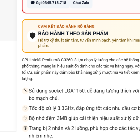
☎ Gọi 0345.718.718
Chat Zalo
🖥️ Hỗ trợ nhiều dòng:
Intel Core i3 / i5 / i7 / i9
Intel Xeon Workstation
CAM KẾT BẢO HÀNH RÕ RÀNG
AMD Ryzen 3 / 5 / 7 / 9
BẢO HÀNH THEO SẢN PHẨM
🛡️
AMD Threadripper hiệu năng cao
Hỗ trợ kỹ thuật tận tâm, tư vấn minh bạch, yên tâm khi mu
phẩm.
🚀 Tăng tốc xử lý công việc, học tập, gaming, đồ họa,
lập trình và render video chuyên nghiệp
CPU Intel® Pentium® G3260 là lựa chọn lý tưởng cho các hệ thống
🛡️ Hỗ trợ kiểm tra tương thích Mainboard, RAM, PSU
phổ thông, mang lại hiệu suất ổn định cho các tác vụ hàng ngày. Với
trước khi nâng cấp miễn phí
tối ưu, sản phẩm này đảm bảo khả năng xử lý mượt mà và tiết kiệm
lượng.
🔧 Test nhiệt độ, hiệu năng và độ ổn định hệ thống
trước khi bàn giao khách hàng
Sử dụng socket LGA1150, dễ dàng tương thích với
🔧
bo mạch chủ.
✅ Cam kết hàng chính hãng – hoạt động ổn định –
bảo hành uy tín
Tốc độ xử lý 3.3GHz, đáp ứng tốt các nhu cầu cơ 
✨
🚚 Miễn phí giao hàng toàn quốc – Giao hỏa tốc tại
Bộ nhớ đệm 3MB giúp cải thiện hiệu suất xử lý dữ 
✨
Quảng Ngãi
Trang bị 2 nhân và 2 luồng, phù hợp cho các tác v
🎯
nhiệm nhẹ.