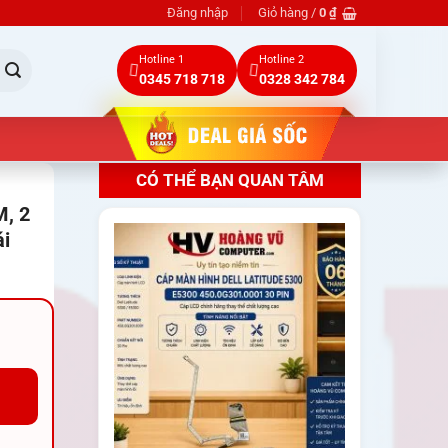
Đăng nhập
Giỏ hàng /
0
₫
Hotline 1
Hotline 2
0345 718 718
0328 342 784
CÓ THỂ BẠN QUAN TÂM
M, 2
ái