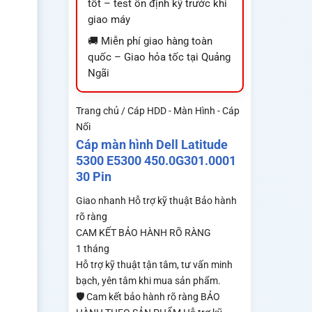
tốt – test ổn định kỹ trước khi
giao máy
🚚 Miễn phí giao hàng toàn
quốc – Giao hỏa tốc tại Quảng
Ngãi
Trang chủ / Cáp HDD - Màn Hình - Cáp
Nối
Cáp màn hình Dell Latitude
5300 E5300 450.0G301.0001
30 Pin
Giao nhanh
Hỗ trợ kỹ thuật
Bảo hành
rõ ràng
CAM KẾT BẢO HÀNH RÕ RÀNG
1 tháng
Hỗ trợ kỹ thuật tận tâm, tư vấn minh
bạch, yên tâm khi mua sản phẩm.
🛡️ Cam kết bảo hành rõ ràng BẢO