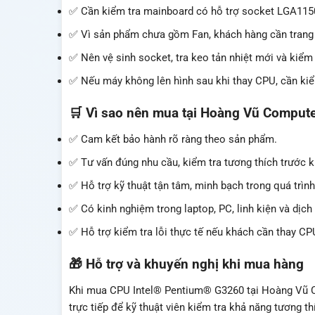
✅ Cần kiểm tra mainboard có hỗ trợ socket LGA115
✅ Vì sản phẩm chưa gồm Fan, khách hàng cần trang b
✅ Nên vệ sinh socket, tra keo tản nhiệt mới và kiểm t
✅ Nếu máy không lên hình sau khi thay CPU, cần kiể
🛒 Vì sao nên mua tại Hoàng Vũ Comput
✅ Cam kết bảo hành rõ ràng theo sản phẩm.
✅ Tư vấn đúng nhu cầu, kiểm tra tương thích trước 
✅ Hỗ trợ kỹ thuật tận tâm, minh bạch trong quá trình
✅ Có kinh nghiệm trong laptop, PC, linh kiện và dịch
✅ Hỗ trợ kiểm tra lỗi thực tế nếu khách cần thay C
🎁 Hỗ trợ và khuyến nghị khi mua hàng
Khi mua CPU Intel® Pentium® G3260 tại Hoàng Vũ 
trực tiếp để kỹ thuật viên kiểm tra khả năng tương