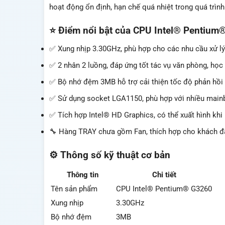
hoạt động ổn định, hạn chế quá nhiệt trong quá trình
⭐ Điểm nổi bật của CPU Intel® Pentium
✅ Xung nhịp 3.30GHz, phù hợp cho các nhu cầu xử lý
✅ 2 nhân 2 luồng, đáp ứng tốt tác vụ văn phòng, học
✅ Bộ nhớ đệm 3MB hỗ trợ cải thiện tốc độ phản hồi k
✅ Sử dụng socket LGA1150, phù hợp với nhiều mainb
✅ Tích hợp Intel® HD Graphics, có thể xuất hình khi 
🔧 Hàng TRAY chưa gồm Fan, thích hợp cho khách đã
⚙️ Thông số kỹ thuật cơ bản
Thông tin
Chi tiết
Tên sản phẩm
CPU Intel® Pentium® G3260
Xung nhịp
3.30GHz
Bộ nhớ đệm
3MB