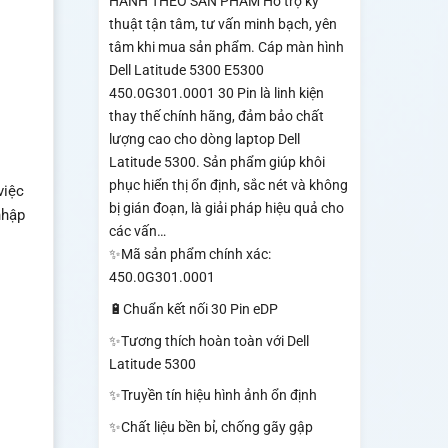
HÀNH THEO SẢN PHẨM Hỗ trợ kỹ
thuật tận tâm, tư vấn minh bạch, yên
tâm khi mua sản phẩm. Cáp màn hình
Dell Latitude 5300 E5300
450.0G301.0001 30 Pin là linh kiện
thay thế chính hãng, đảm bảo chất
lượng cao cho dòng laptop Dell
Latitude 5300. Sản phẩm giúp khôi
phục hiển thị ổn định, sắc nét và không
việc
bị gián đoạn, là giải pháp hiệu quả cho
nhập
các vấn…
✨Mã sản phẩm chính xác:
450.0G301.0001
🔋Chuẩn kết nối 30 Pin eDP
✨Tương thích hoàn toàn với Dell
Latitude 5300
✨Truyền tín hiệu hình ảnh ổn định
✨Chất liệu bền bỉ, chống gãy gập