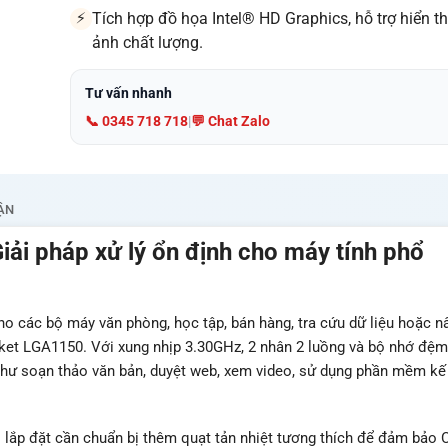
Tích hợp đồ họa Intel® HD Graphics, hỗ trợ hiển th
⚡
ảnh chất lượng.
Tư vấn nhanh
📞 0345 718 718
|
💬 Chat Zalo
ẬN
ải pháp xử lý ổn định cho máy tính phổ
ho các bộ máy văn phòng, học tập, bán hàng, tra cứu dữ liệu hoặc n
cket LGA1150. Với xung nhịp 3.30GHz, 2 nhân 2 luồng và bộ nhớ đệ
như soạn thảo văn bản, duyệt web, xem video, sử dụng phần mềm kế
i lắp đặt cần chuẩn bị thêm quạt tản nhiệt tương thích để đảm bảo