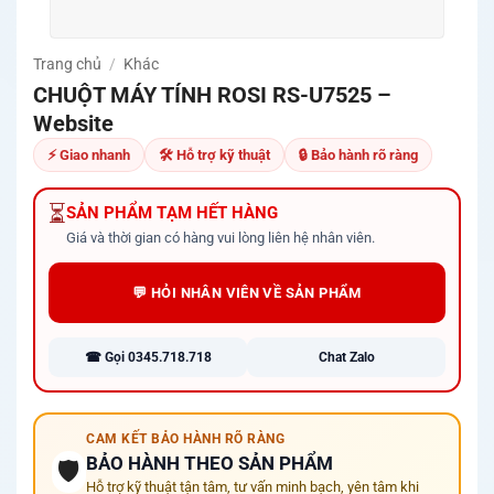
Trang chủ
/
Khác
CHUỘT MÁY TÍNH ROSI RS-U7525 –
Website
⚡ Giao nhanh
🛠 Hỗ trợ kỹ thuật
🔒 Bảo hành rõ ràng
⏳
SẢN PHẨM TẠM HẾT HÀNG
Giá và thời gian có hàng vui lòng liên hệ nhân viên.
💬 HỎI NHÂN VIÊN VỀ SẢN PHẨM
☎ Gọi 0345.718.718
Chat Zalo
CAM KẾT BẢO HÀNH RÕ RÀNG
BẢO HÀNH THEO SẢN PHẨM
🛡️
Hỗ trợ kỹ thuật tận tâm, tư vấn minh bạch, yên tâm khi