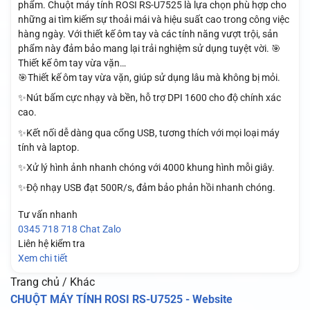
phẩm. Chuột máy tính ROSI RS-U7525 là lựa chọn phù hợp cho
những ai tìm kiếm sự thoải mái và hiệu suất cao trong công việc
hàng ngày. Với thiết kế ôm tay và các tính năng vượt trội, sản
phẩm này đảm bảo mang lại trải nghiệm sử dụng tuyệt vời. 🎯
Thiết kế ôm tay vừa vặn…
🎯Thiết kế ôm tay vừa vặn, giúp sử dụng lâu mà không bị mỏi.
✨Nút bấm cực nhạy và bền, hỗ trợ DPI 1600 cho độ chính xác
cao.
✨Kết nối dễ dàng qua cổng USB, tương thích với mọi loại máy
tính và laptop.
✨Xử lý hình ảnh nhanh chóng với 4000 khung hình mỗi giây.
✨Độ nhạy USB đạt 500R/s, đảm bảo phản hồi nhanh chóng.
Tư vấn nhanh
0345 718 718
Chat Zalo
Liên hệ kiểm tra
Xem chi tiết
Trang chủ / Khác
CHUỘT MÁY TÍNH ROSI RS-U7525 - Website