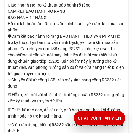
Giao nhanh
Hỗ trợ kỹ thuật
Bảo hành rõ ràng
CAM KẾT BẢO HÀNH RÕ RÀNG
BẢO HÀNH 6 THÁNG
Hỗ trợ kỹ thuật tận tâm, tư vấn minh bạch, yên tâm khi mua sản
phẩm.
🛡️Cam kết bảo hành rõ ràng BẢO HÀNH THEO SẢN PHẨM Hỗ
trợ kỹ thuật tận tâm, tư vấn minh bạch, yên tâm khi mua sản
phẩm. Cáp chuyển đổi USB sang RS232 là phụ kiện cần thiết
cho những ai cần kết nối máy tính hiện đại với các thiết bị sử
dụng chuẩn giao tiếp RS232. Sản phẩm này lý tưởng cho kỹ
thuật viên, văn phòng, xưởng sản xuất và cửa hàng thiết bị điện
tử, giúp truyền dữ liệu g…
✨Chuyển đổi từ cổng USB trên máy tính sang cổng RS232 tiện
dụng.
💬Hỗ trợ kết nối với nhiều thiết bị dùng chuẩn RS232 trong công
việc kỹ thuật và truyền dữ liệu.
🎯Thiết kế nhỏ gọn, dễ cất giữ, phù hợp mang theo khi đi công
trình hoặc hỗ trợ khách hàng.
CHAT VỚI NHÂN VIÊN
✨Giúp tận dụng thiết bị RS232 sẵn có, hạn chế chi phí thay mới
thiết bị.