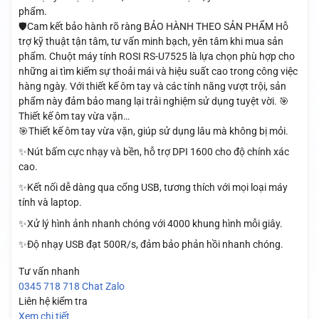
phẩm.
🛡️Cam kết bảo hành rõ ràng BẢO HÀNH THEO SẢN PHẨM Hỗ
trợ kỹ thuật tận tâm, tư vấn minh bạch, yên tâm khi mua sản
phẩm. Chuột máy tính ROSI RS-U7525 là lựa chọn phù hợp cho
những ai tìm kiếm sự thoải mái và hiệu suất cao trong công việc
hàng ngày. Với thiết kế ôm tay và các tính năng vượt trội, sản
phẩm này đảm bảo mang lại trải nghiệm sử dụng tuyệt vời. 🎯
Thiết kế ôm tay vừa vặn…
🎯Thiết kế ôm tay vừa vặn, giúp sử dụng lâu mà không bị mỏi.
✨Nút bấm cực nhạy và bền, hỗ trợ DPI 1600 cho độ chính xác
cao.
✨Kết nối dễ dàng qua cổng USB, tương thích với mọi loại máy
tính và laptop.
✨Xử lý hình ảnh nhanh chóng với 4000 khung hình mỗi giây.
✨Độ nhạy USB đạt 500R/s, đảm bảo phản hồi nhanh chóng.
Tư vấn nhanh
0345 718 718
Chat Zalo
Liên hệ kiểm tra
Xem chi tiết