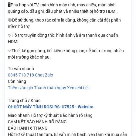
🖥️Phù hợp với TV, màn hình máy tính, máy chiếu, màn hình
quảng cáo, đầu ghi, đầu phát và nhiều thiết bị hỗ trợ HDMI.
🎯Dễ sử dụng, thao tác cắm là dùng, không cần cài đặt phần
mềm hỗ trợ.
✨Hỗ trợ truyền đồng thời hình ảnh và âm thanh qua chuẩn
HDMI.
✨Thiết kế gọn gàng, tiết kiệm không gian, dễ bố trí trong nhiều
môi trường khác nhau.
Tư vấn nhanh
0345 718 718
Chat Zalo
Còn hàng
Thêm vào giỏ
Thanh toán ngay
Xem chi tiết
Trang chủ / Khác
CHUỘT MÁY TÍNH ROSI RS-U7525 - Website
Giao nhanh
Hỗ trợ kỹ thuật
Bảo hành rõ ràng
CAM KẾT BẢO HÀNH RÕ RÀNG
BẢO HÀNH 6 THÁNG
Hỗ trợ kỹ thuật tận tâm, tư vấn minh bạch, yên tâm khi mua sản