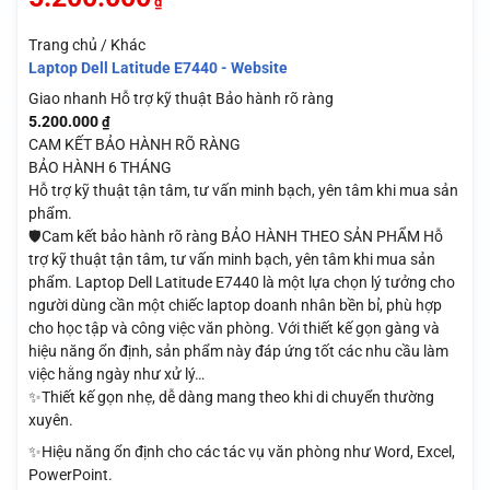
₫
Trang chủ / Khác
Laptop Dell Latitude E7440 - Website
Giao nhanh
Hỗ trợ kỹ thuật
Bảo hành rõ ràng
5.200.000
₫
CAM KẾT BẢO HÀNH RÕ RÀNG
BẢO HÀNH 6 THÁNG
Hỗ trợ kỹ thuật tận tâm, tư vấn minh bạch, yên tâm khi mua sản
phẩm.
🛡️Cam kết bảo hành rõ ràng BẢO HÀNH THEO SẢN PHẨM Hỗ
trợ kỹ thuật tận tâm, tư vấn minh bạch, yên tâm khi mua sản
phẩm. Laptop Dell Latitude E7440 là một lựa chọn lý tưởng cho
người dùng cần một chiếc laptop doanh nhân bền bỉ, phù hợp
cho học tập và công việc văn phòng. Với thiết kế gọn gàng và
hiệu năng ổn định, sản phẩm này đáp ứng tốt các nhu cầu làm
việc hằng ngày như xử lý…
✨Thiết kế gọn nhẹ, dễ dàng mang theo khi di chuyển thường
xuyên.
✨Hiệu năng ổn định cho các tác vụ văn phòng như Word, Excel,
PowerPoint.