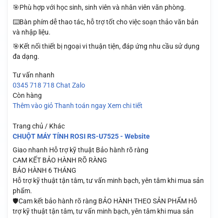
🎯Phù hợp với học sinh, sinh viên và nhân viên văn phòng.
⌨️Bàn phím dễ thao tác, hỗ trợ tốt cho việc soạn thảo văn bản
và nhập liệu.
🎯Kết nối thiết bị ngoại vi thuận tiện, đáp ứng nhu cầu sử dụng
đa dạng.
Tư vấn nhanh
0345 718 718
Chat Zalo
Còn hàng
Thêm vào giỏ
Thanh toán ngay
Xem chi tiết
Trang chủ / Khác
CHUỘT MÁY TÍNH ROSI RS-U7525 - Website
Giao nhanh
Hỗ trợ kỹ thuật
Bảo hành rõ ràng
CAM KẾT BẢO HÀNH RÕ RÀNG
BẢO HÀNH 6 THÁNG
Hỗ trợ kỹ thuật tận tâm, tư vấn minh bạch, yên tâm khi mua sản
phẩm.
🛡️Cam kết bảo hành rõ ràng BẢO HÀNH THEO SẢN PHẨM Hỗ
trợ kỹ thuật tận tâm, tư vấn minh bạch, yên tâm khi mua sản