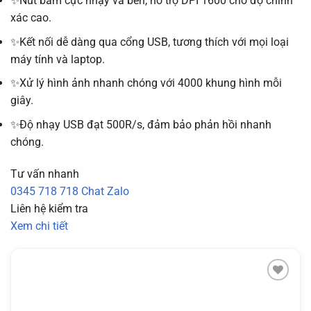
✨Nút bấm cực nhạy và bền, hỗ trợ DPI 1600 cho độ chính
xác cao.
✨Kết nối dễ dàng qua cổng USB, tương thích với mọi loại
máy tính và laptop.
✨Xử lý hình ảnh nhanh chóng với 4000 khung hình mỗi
giây.
✨Độ nhạy USB đạt 500R/s, đảm bảo phản hồi nhanh
chóng.
Tư vấn nhanh
0345 718 718
Chat Zalo
Liên hệ kiểm tra
Xem chi tiết