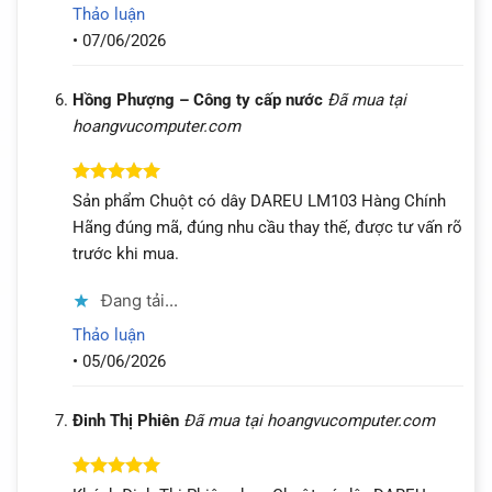
Thảo luận
•
07/06/2026
Hồng Phượng – Công ty cấp nước
Đã mua tại
hoangvucomputer.com
Được xếp
Sản phẩm Chuột có dây DAREU LM103 Hàng Chính
hạng
5
5
Hãng đúng mã, đúng nhu cầu thay thế, được tư vấn rõ
sao
trước khi mua.
Đang tải...
Thảo luận
•
05/06/2026
Đinh Thị Phiên
Đã mua tại hoangvucomputer.com
Được xếp