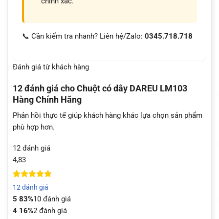
chính xác.
📞 Cần kiểm tra nhanh? Liên hệ/Zalo:
0345.718.718
Đánh giá từ khách hàng
12 đánh giá cho
Chuột có dây DAREU LM103
Hàng Chính Hãng
Phản hồi thực tế giúp khách hàng khác lựa chọn sản phẩm
phù hợp hơn.
12 đánh giá
4,83
4.83
12
trên 5
12 đánh giá
dựa trên
5
83%
10 đánh giá
đánh giá
4
16%
2 đánh giá