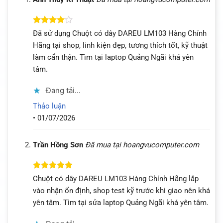
Được
Đã sử dụng Chuột có dây DAREU LM103 Hàng Chính
xếp hạng
Hãng tại shop, linh kiện đẹp, tương thích tốt, kỹ thuật
4
5 sao
làm cẩn thận. Tìm tại laptop Quảng Ngãi khá yên
tâm.
Đang tải...
Thảo luận
•
01/07/2026
Trần Hồng Sơn
Đã mua tại hoangvucomputer.com
Được xếp
Chuột có dây DAREU LM103 Hàng Chính Hãng lắp
hạng
5
5
vào nhận ổn định, shop test kỹ trước khi giao nên khá
sao
yên tâm. Tìm tại sửa laptop Quảng Ngãi khá yên tâm.