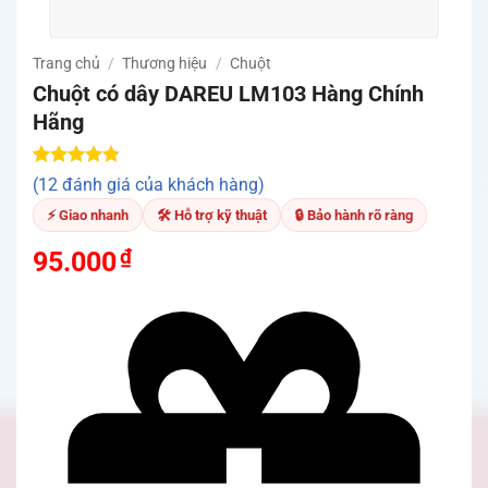
Trang chủ
/
Thương hiệu
/
Chuột
Chuột có dây DAREU LM103 Hàng Chính
Hãng
4.83
12
trên 5
(12 đánh giá của khách hàng)
dựa trên
đánh giá
⚡ Giao nhanh
🛠 Hỗ trợ kỹ thuật
🔒 Bảo hành rõ ràng
₫
95.000