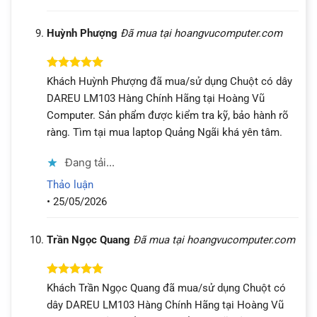
Huỳnh Phượng
Đã mua tại hoangvucomputer.com
Được xếp
Khách Huỳnh Phượng đã mua/sử dụng Chuột có dây
hạng
5
5
DAREU LM103 Hàng Chính Hãng tại Hoàng Vũ
sao
Computer. Sản phẩm được kiểm tra kỹ, bảo hành rõ
ràng. Tìm tại mua laptop Quảng Ngãi khá yên tâm.
Đang tải...
Thảo luận
•
25/05/2026
Trần Ngọc Quang
Đã mua tại hoangvucomputer.com
Được xếp
Khách Trần Ngọc Quang đã mua/sử dụng Chuột có
hạng
5
5
dây DAREU LM103 Hàng Chính Hãng tại Hoàng Vũ
sao