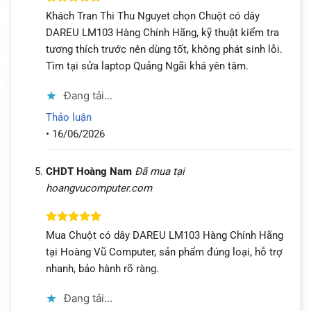
Được xếp
Khách Tran Thi Thu Nguyet chọn Chuột có dây
hạng
5
5
DAREU LM103 Hàng Chính Hãng, kỹ thuật kiểm tra
sao
tương thích trước nên dùng tốt, không phát sinh lỗi.
Tìm tại sửa laptop Quảng Ngãi khá yên tâm.
Đang tải...
Thảo luận
•
16/06/2026
CHDT Hoàng Nam
Đã mua tại
hoangvucomputer.com
Được xếp
Mua Chuột có dây DAREU LM103 Hàng Chính Hãng
hạng
5
5
tại Hoàng Vũ Computer, sản phẩm đúng loại, hỗ trợ
sao
nhanh, bảo hành rõ ràng.
Đang tải...