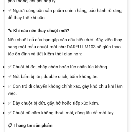
phổ thông, chi phí hợp lý.
✅ Người dùng cần sản phẩm chính hãng, bảo hành rõ ràng,
dễ thay thế khi cần.
🔧 Khi nào nên thay chuột mới?
Nếu chuột cũ của bạn gặp các dấu hiệu dưới đây, việc thay
sang một mẫu chuột mới như DAREU LM103 sẽ giúp thao
tác ổn định và tiết kiệm thời gian hơn:
✅ Chuột bị đơ, chập chờn hoặc lúc nhận lúc không.
✅ Nút bấm bị lờn, double click, bấm không ăn.
✅ Con trỏ di chuyển không chính xác, gây khó chịu khi làm
việc.
✅ Dây chuột bị đứt, gãy, hở hoặc tiếp xúc kém.
✅ Chuột cũ cầm không thoải mái, dùng lâu dễ mỏi tay.
📋 Thông tin sản phẩm