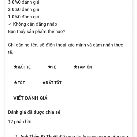
3
0%
0 đánh giá
2
0%
0 đánh giá
1
0%
0 đánh giá
✓ Không cần đăng nhập
Bạn thấy sản phẩm thế nào?
Chỉ cần họ tên, số điện thoại xác minh và cảm nhận thực
tế.
★
★
★
RẤT TỆ
TỆ
TẠM ỔN
★
★
TỐT
RẤT TỐT
VIẾT ĐÁNH GIÁ
Đánh giá đã được chia sẻ
12 phản hồi
Anh Thủy Kĩ Thuật
Đã mua tại hoangvucomputer.com