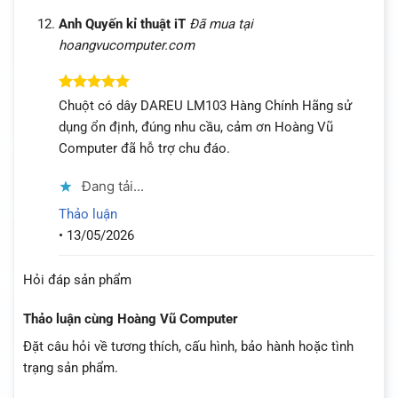
Anh Quyến kỉ thuật iT
Đã mua tại
hoangvucomputer.com
Được xếp
Chuột có dây DAREU LM103 Hàng Chính Hãng sử
hạng
5
5
dụng ổn định, đúng nhu cầu, cảm ơn Hoàng Vũ
sao
Computer đã hỗ trợ chu đáo.
Đang tải...
Thảo luận
•
13/05/2026
Hỏi đáp sản phẩm
Thảo luận cùng Hoàng Vũ Computer
Đặt câu hỏi về tương thích, cấu hình, bảo hành hoặc tình
trạng sản phẩm.