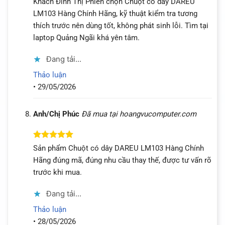
Khách Đinh Thị Phiên chọn Chuột có dây DAREU
hạng
5
5
LM103 Hàng Chính Hãng, kỹ thuật kiểm tra tương
sao
thích trước nên dùng tốt, không phát sinh lỗi. Tìm tại
laptop Quảng Ngãi khá yên tâm.
Đang tải...
Thảo luận
•
29/05/2026
Anh/Chị Phúc
Đã mua tại hoangvucomputer.com
Được xếp
Sản phẩm Chuột có dây DAREU LM103 Hàng Chính
hạng
5
5
Hãng đúng mã, đúng nhu cầu thay thế, được tư vấn rõ
sao
trước khi mua.
Đang tải...
Thảo luận
•
28/05/2026