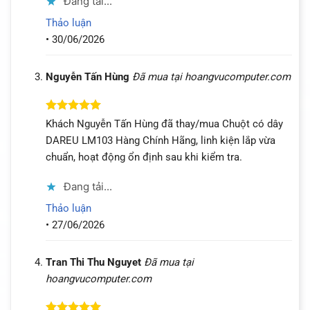
Đang tải...
Thảo luận
•
30/06/2026
Nguyễn Tấn Hùng
Đã mua tại hoangvucomputer.com
Được xếp
Khách Nguyễn Tấn Hùng đã thay/mua Chuột có dây
hạng
5
5
DAREU LM103 Hàng Chính Hãng, linh kiện lắp vừa
sao
chuẩn, hoạt động ổn định sau khi kiểm tra.
Đang tải...
Thảo luận
•
27/06/2026
Tran Thi Thu Nguyet
Đã mua tại
hoangvucomputer.com