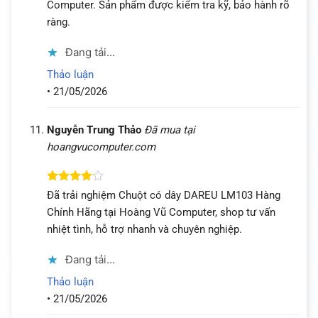
Computer. Sản phẩm được kiểm tra kỹ, bảo hành rõ
ràng.
Đang tải...
Thảo luận
•
21/05/2026
Nguyễn Trung Thảo
Đã mua tại
hoangvucomputer.com
Được
Đã trải nghiệm Chuột có dây DAREU LM103 Hàng
xếp hạng
Chính Hãng tại Hoàng Vũ Computer, shop tư vấn
4
5 sao
nhiệt tình, hỗ trợ nhanh và chuyên nghiệp.
Đang tải...
Thảo luận
•
21/05/2026