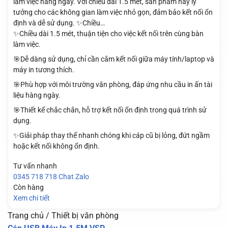
làm việc hàng ngày. Với chiều dài 1.5 mét, sản phẩm này lý
tưởng cho các không gian làm việc nhỏ gọn, đảm bảo kết nối ổn
định và dễ sử dụng. ✨Chiều…
✨Chiều dài 1.5 mét, thuận tiện cho việc kết nối trên cùng bàn
làm việc.
🎯Dễ dàng sử dụng, chỉ cần cắm kết nối giữa máy tính/laptop và
máy in tương thích.
🎯Phù hợp với môi trường văn phòng, đáp ứng nhu cầu in ấn tài
liệu hàng ngày.
🎯Thiết kế chắc chắn, hỗ trợ kết nối ổn định trong quá trình sử
dụng.
✨Giải pháp thay thế nhanh chóng khi cáp cũ bị lỏng, đứt ngầm
hoặc kết nối không ổn định.
Tư vấn nhanh
0345 718 718
Chat Zalo
Còn hàng
Xem chi tiết
Trang chủ / Thiết bị văn phòng