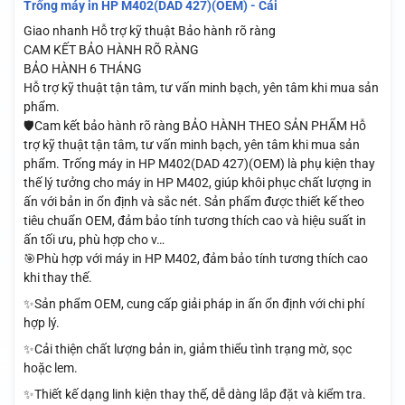
Trống máy in HP M402(DAD 427)(OEM) - Cái
Giao nhanh
Hỗ trợ kỹ thuật
Bảo hành rõ ràng
CAM KẾT BẢO HÀNH RÕ RÀNG
BẢO HÀNH 6 THÁNG
Hỗ trợ kỹ thuật tận tâm, tư vấn minh bạch, yên tâm khi mua sản
phẩm.
🛡️Cam kết bảo hành rõ ràng BẢO HÀNH THEO SẢN PHẨM Hỗ
trợ kỹ thuật tận tâm, tư vấn minh bạch, yên tâm khi mua sản
phẩm. Trống máy in HP M402(DAD 427)(OEM) là phụ kiện thay
thế lý tưởng cho máy in HP M402, giúp khôi phục chất lượng in
ấn với bản in ổn định và sắc nét. Sản phẩm được thiết kế theo
tiêu chuẩn OEM, đảm bảo tính tương thích cao và hiệu suất in
ấn tối ưu, phù hợp cho v…
🎯Phù hợp với máy in HP M402, đảm bảo tính tương thích cao
khi thay thế.
✨Sản phẩm OEM, cung cấp giải pháp in ấn ổn định với chi phí
hợp lý.
✨Cải thiện chất lượng bản in, giảm thiểu tình trạng mờ, sọc
hoặc lem.
✨Thiết kế dạng linh kiện thay thế, dễ dàng lắp đặt và kiểm tra.