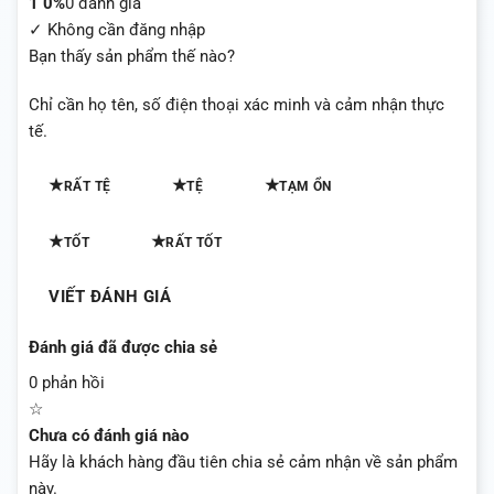
1
0%
0 đánh giá
✓ Không cần đăng nhập
Bạn thấy sản phẩm thế nào?
Chỉ cần họ tên, số điện thoại xác minh và cảm nhận thực
tế.
★
★
★
RẤT TỆ
TỆ
TẠM ỔN
★
★
TỐT
RẤT TỐT
VIẾT ĐÁNH GIÁ
Đánh giá đã được chia sẻ
0 phản hồi
☆
Chưa có đánh giá nào
Hãy là khách hàng đầu tiên chia sẻ cảm nhận về sản phẩm
này.