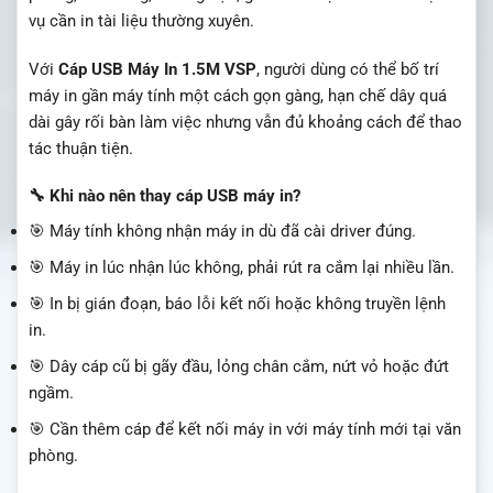
vụ cần in tài liệu thường xuyên.
Với
Cáp USB Máy In 1.5M VSP
, người dùng có thể bố trí
máy in gần máy tính một cách gọn gàng, hạn chế dây quá
dài gây rối bàn làm việc nhưng vẫn đủ khoảng cách để thao
tác thuận tiện.
🔧 Khi nào nên thay cáp USB máy in?
🎯 Máy tính không nhận máy in dù đã cài driver đúng.
🎯 Máy in lúc nhận lúc không, phải rút ra cắm lại nhiều lần.
🎯 In bị gián đoạn, báo lỗi kết nối hoặc không truyền lệnh
in.
🎯 Dây cáp cũ bị gãy đầu, lỏng chân cắm, nứt vỏ hoặc đứt
ngầm.
🎯 Cần thêm cáp để kết nối máy in với máy tính mới tại văn
phòng.