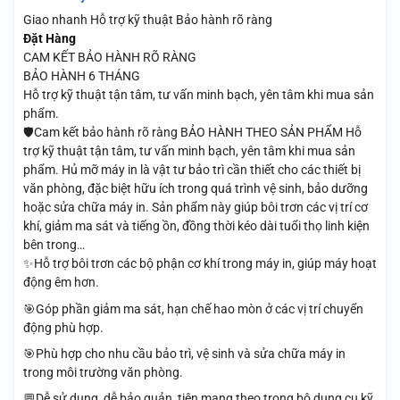
Giao nhanh
Hỗ trợ kỹ thuật
Bảo hành rõ ràng
Đặt Hàng
CAM KẾT BẢO HÀNH RÕ RÀNG
BẢO HÀNH 6 THÁNG
Hỗ trợ kỹ thuật tận tâm, tư vấn minh bạch, yên tâm khi mua sản
phẩm.
🛡️Cam kết bảo hành rõ ràng BẢO HÀNH THEO SẢN PHẨM Hỗ
trợ kỹ thuật tận tâm, tư vấn minh bạch, yên tâm khi mua sản
phẩm. Hủ mỡ máy in là vật tư bảo trì cần thiết cho các thiết bị
văn phòng, đặc biệt hữu ích trong quá trình vệ sinh, bảo dưỡng
hoặc sửa chữa máy in. Sản phẩm này giúp bôi trơn các vị trí cơ
khí, giảm ma sát và tiếng ồn, đồng thời kéo dài tuổi thọ linh kiện
bên trong…
✨Hỗ trợ bôi trơn các bộ phận cơ khí trong máy in, giúp máy hoạt
động êm hơn.
🎯Góp phần giảm ma sát, hạn chế hao mòn ở các vị trí chuyển
động phù hợp.
🎯Phù hợp cho nhu cầu bảo trì, vệ sinh và sửa chữa máy in
trong môi trường văn phòng.
💬Dễ sử dụng, dễ bảo quản, tiện mang theo trong bộ dụng cụ kỹ