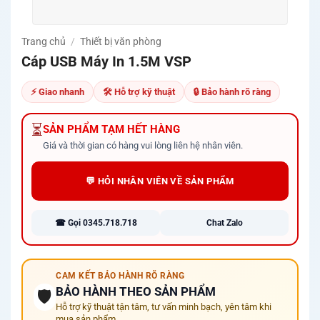
Trang chủ
/
Thiết bị văn phòng
Cáp USB Máy In 1.5M VSP
⚡ Giao nhanh
🛠 Hỗ trợ kỹ thuật
🔒 Bảo hành rõ ràng
⏳
SẢN PHẨM TẠM HẾT HÀNG
Giá và thời gian có hàng vui lòng liên hệ nhân viên.
💬 HỎI NHÂN VIÊN VỀ SẢN PHẨM
☎ Gọi 0345.718.718
Chat Zalo
CAM KẾT BẢO HÀNH RÕ RÀNG
BẢO HÀNH THEO SẢN PHẨM
🛡️
Hỗ trợ kỹ thuật tận tâm, tư vấn minh bạch, yên tâm khi
mua sản phẩm.