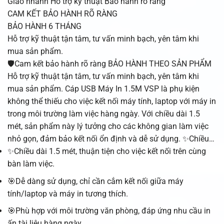
Giao nhanh
Hỗ trợ kỹ thuật
Bảo hành rõ ràng
CAM KẾT BẢO HÀNH RÕ RÀNG
BẢO HÀNH 6 THÁNG
Hỗ trợ kỹ thuật tận tâm, tư vấn minh bạch, yên tâm khi
mua sản phẩm.
🛡️Cam kết bảo hành rõ ràng BẢO HÀNH THEO SẢN PHẨM
Hỗ trợ kỹ thuật tận tâm, tư vấn minh bạch, yên tâm khi
mua sản phẩm. Cáp USB Máy In 1.5M VSP là phụ kiện
không thể thiếu cho việc kết nối máy tính, laptop với máy in
trong môi trường làm việc hàng ngày. Với chiều dài 1.5
mét, sản phẩm này lý tưởng cho các không gian làm việc
nhỏ gọn, đảm bảo kết nối ổn định và dễ sử dụng. ✨Chiều…
✨Chiều dài 1.5 mét, thuận tiện cho việc kết nối trên cùng
bàn làm việc.
🎯Dễ dàng sử dụng, chỉ cần cắm kết nối giữa máy
tính/laptop và máy in tương thích.
🎯Phù hợp với môi trường văn phòng, đáp ứng nhu cầu in
ấn tài liệu hàng ngày.