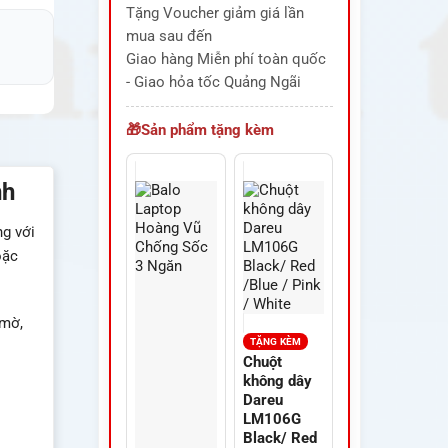
Tặng Voucher giảm giá lần
mua sau đến
Giao hàng Miễn phí toàn quốc
- Giao hỏa tốc Quảng Ngãi
Sản phẩm tặng kèm
nh
ng với
oặc
 mờ,
TẶNG KÈM
Chuột
không dây
Dareu
LM106G
Black/ Red