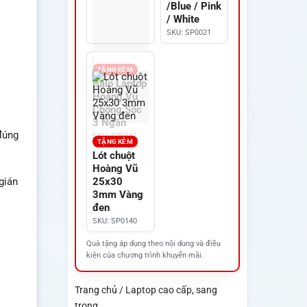
/Blue / Pink
/ White
SKU: SP0021
TẶNG KÈM
Balo Laptop
Hoàng Vũ
Chống Sốc
3 Ngăn
đúng
SKU: SP0141
TẶNG KÈM
Lót chuột
Hoàng Vũ
gián
25x30
3mm Vàng
đen
SKU: SP0140
Quà tặng áp dụng theo nội dung và điều
kiện của chương trình khuyến mãi.
Trang chủ / Laptop cao cấp, sang
trọng