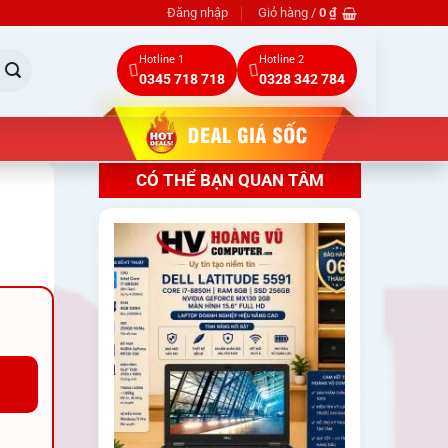
Đăng nhập
Giỏ hàng /
0
₫
Hotline 1
Hotline 2
0345 718 718
0328 342 784
CÓ THỂ BẠN QUAN TÂM