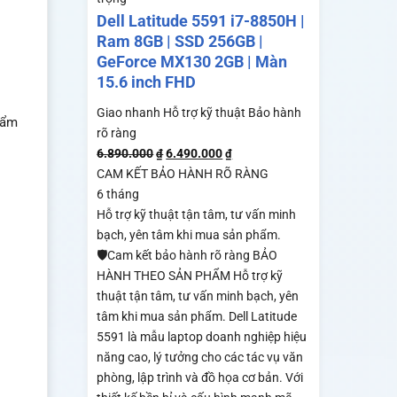
Dell Latitude 5591 i7-8850H |
Ram 8GB | SSD 256GB |
GeForce MX130 2GB | Màn
15.6 inch FHD
Giao nhanh
Hỗ trợ kỹ thuật
Bảo hành
hẩm
rõ ràng
6.890.000
6.490.000
₫
₫
CAM KẾT BẢO HÀNH RÕ RÀNG
6 tháng
Hỗ trợ kỹ thuật tận tâm, tư vấn minh
bạch, yên tâm khi mua sản phẩm.
🛡️Cam kết bảo hành rõ ràng BẢO
HÀNH THEO SẢN PHẨM Hỗ trợ kỹ
thuật tận tâm, tư vấn minh bạch, yên
tâm khi mua sản phẩm. Dell Latitude
5591 là mẫu laptop doanh nghiệp hiệu
năng cao, lý tưởng cho các tác vụ văn
phòng, lập trình và đồ họa cơ bản. Với