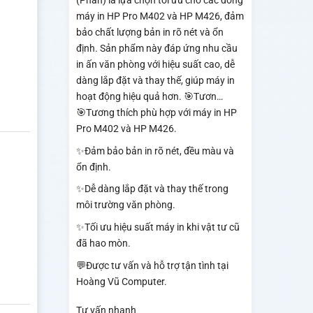
(Phấn) là lựa chọn tối ưu cho các dòng
máy in HP Pro M402 và HP M426, đảm
bảo chất lượng bản in rõ nét và ổn
định. Sản phẩm này đáp ứng nhu cầu
in ấn văn phòng với hiệu suất cao, dễ
dàng lắp đặt và thay thế, giúp máy in
hoạt động hiệu quả hơn. 🎯Tươn…
🎯Tương thích phù hợp với máy in HP
Pro M402 và HP M426.
✨Đảm bảo bản in rõ nét, đều màu và
ổn định.
✨Dễ dàng lắp đặt và thay thế trong
môi trường văn phòng.
✨Tối ưu hiệu suất máy in khi vật tư cũ
đã hao mòn.
💬Được tư vấn và hỗ trợ tận tình tại
Hoàng Vũ Computer.
Tư vấn nhanh