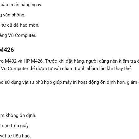
 cầu in ấn hằng ngày.
ng văn phòng.
t tư cũ đã hao mòn.
oàng Vũ Computer.
 M426
o M402 và HP M426. Trước khi đặt hàng, người dùng nên kiểm tra 
 Vũ Computer để được tư vấn nhằm tránh nhầm lẫn khi thay thế.
iệc sử dụng vật tư phù hợp giúp máy in hoạt động ổn định hơn, giảm 
đậm không ổn định.
 mực trên giấy.
ật tư tiêu hao.