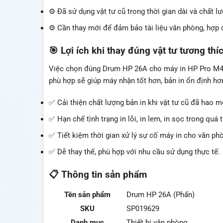
⚙️ Đã sử dụng vật tư cũ trong thời gian dài và chất lư
⚙️ Cần thay mới để đảm bảo tài liệu văn phòng, hợp 
🎯 Lợi ích khi thay đúng vật tư tương thí
Việc chọn đúng Drum HP 26A cho máy in HP Pro M402
phù hợp sẽ giúp máy nhận tốt hơn, bản in ổn định hơn 
✅ Cải thiện chất lượng bản in khi vật tư cũ đã hao m
✅ Hạn chế tình trạng in lỗi, in lem, in sọc trong quá t
✅ Tiết kiệm thời gian xử lý sự cố máy in cho văn ph
✅ Dễ thay thế, phù hợp với nhu cầu sử dụng thực tế.
📋 Thông tin sản phẩm
Tên sản phẩm
Drum HP 26A (Phấn)
SKU
SP019629
Danh mục
Thiết bị văn phòng