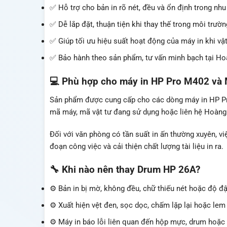
✅ Hỗ trợ cho bản in rõ nét, đều và ổn định trong nhu
✅ Dễ lắp đặt, thuận tiện khi thay thế trong môi trườ
✅ Giúp tối ưu hiệu suất hoạt động của máy in khi vậ
✅ Bảo hành theo sản phẩm, tư vấn minh bạch tại H
💻 Phù hợp cho máy in HP Pro M402 và
Sản phẩm được cung cấp cho các dòng máy in HP Pr
mã máy, mã vật tư đang sử dụng hoặc liên hệ Hoàng
Đối với văn phòng có tần suất in ấn thường xuyên, v
đoạn công việc và cải thiện chất lượng tài liệu in ra.
🔧 Khi nào nên thay Drum HP 26A?
⚙️ Bản in bị mờ, không đều, chữ thiếu nét hoặc độ 
⚙️ Xuất hiện vệt đen, sọc dọc, chấm lặp lại hoặc lem
⚙️ Máy in báo lỗi liên quan đến hộp mực, drum hoặc v