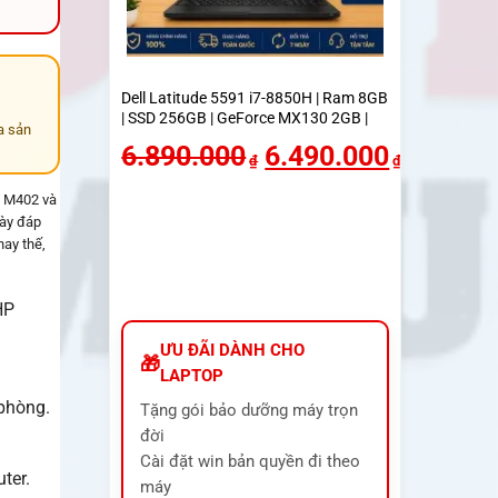
Dell Latitude 5591 i7-8850H | Ram 8GB
| SSD 256GB | GeForce MX130 2GB |
a sản
Màn 15.6 inch FHD
6.890.000
6.490.000
₫
₫
o M402 và
này đáp
hay thế,
HP
ƯU ĐÃI DÀNH CHO
LAPTOP
 phòng.
Tặng gói bảo dưỡng máy trọn
đời
Cài đặt win bản quyền đi theo
ter.
máy