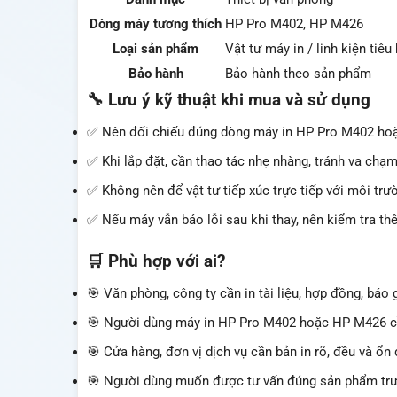
Dòng máy tương thích
HP Pro M402, HP M426
Loại sản phẩm
Vật tư máy in / linh kiện tiêu
Bảo hành
Bảo hành theo sản phẩm
🔧 Lưu ý kỹ thuật khi mua và sử dụng
✅ Nên đối chiếu đúng dòng máy in HP Pro M402 hoặ
✅ Khi lắp đặt, cần thao tác nhẹ nhàng, tránh va chạ
✅ Không nên để vật tư tiếp xúc trực tiếp với môi trư
✅ Nếu máy vẫn báo lỗi sau khi thay, nên kiểm tra thê
🛒 Phù hợp với ai?
🎯 Văn phòng, công ty cần in tài liệu, hợp đồng, báo 
🎯 Người dùng máy in HP Pro M402 hoặc HP M426 cần 
🎯 Cửa hàng, đơn vị dịch vụ cần bản in rõ, đều và ổn 
🎯 Người dùng muốn được tư vấn đúng sản phẩm tr