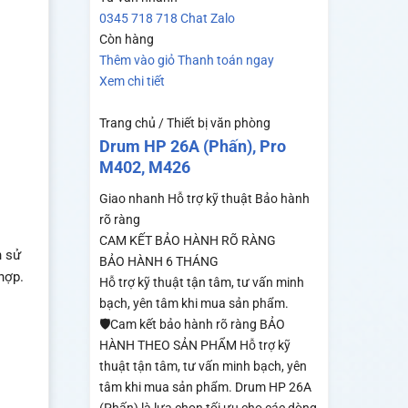
0345 718 718
Chat Zalo
Còn hàng
Thêm vào giỏ
Thanh toán ngay
Xem chi tiết
Trang chủ / Thiết bị văn phòng
Drum HP 26A (Phấn), Pro
M402, M426
Giao nhanh
Hỗ trợ kỹ thuật
Bảo hành
rõ ràng
CAM KẾT BẢO HÀNH RÕ RÀNG
h sử
BẢO HÀNH 6 THÁNG
hợp.
Hỗ trợ kỹ thuật tận tâm, tư vấn minh
bạch, yên tâm khi mua sản phẩm.
🛡️Cam kết bảo hành rõ ràng BẢO
HÀNH THEO SẢN PHẨM Hỗ trợ kỹ
thuật tận tâm, tư vấn minh bạch, yên
tâm khi mua sản phẩm. Drum HP 26A