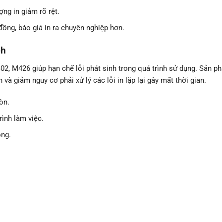
ợng in giảm rõ rệt.
đồng, báo giá in ra chuyên nghiệp hơn.
ch
, M426 giúp hạn chế lỗi phát sinh trong quá trình sử dụng. Sản p
và giảm nguy cơ phải xử lý các lỗi in lặp lại gây mất thời gian.
òn.
rình làm việc.
òng.