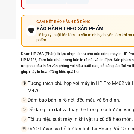
CAM KẾT BẢO HÀNH RÕ RÀNG
BẢO HÀNH THEO SẢN PHẨM
🛡️
Hỗ trợ kỹ thuật tận tâm, tư vấn minh bạch, yên tâm khi mu
phẩm.
Drum HP 26A (Phấn) là lựa chọn tối ưu cho các dòng máy in HP Pr
HP M426, đảm bảo chất lượng bản in rõ nét và ổn định. Sản phẩm 
ứng nhu cầu in ấn văn phòng với hiệu suất cao, dễ dàng lắp đặt và t
giúp máy in hoạt động hiệu quả hơn.
Tương thích phù hợp với máy in HP Pro M402 và 
🎯
M426.
Đảm bảo bản in rõ nét, đều màu và ổn định.
✨
Dễ dàng lắp đặt và thay thế trong môi trường văn
✨
Tối ưu hiệu suất máy in khi vật tư cũ đã hao mòn.
✨
Được tư vấn và hỗ trợ tận tình tại Hoàng Vũ Compu
💬