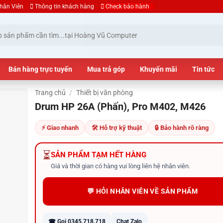
hân Viên
Thông tin khách hàng
Check bảo hành
Bán hàng trực tuyến
Mua trả góp
Khuyến mãi
Tin tức
Trang chủ
/
Thiết bị văn phòng
Drum HP 26A (Phấn), Pro M402, M426
⚡ Giao nhanh
🛠 Hỗ trợ kỹ thuật
🔒 Bảo hành rõ ràng
⏳
SẢN PHẨM TẠM HẾT HÀNG
Giá và thời gian có hàng vui lòng liên hệ nhân viên.
💬 HỎI NHÂN VIÊN VỀ SẢN PHẨM
☎ Gọi 0345.718.718
Chat Zalo