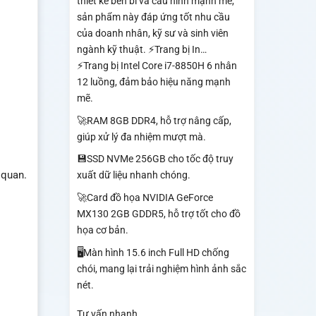
thiết kế bền bỉ và cấu hình mạnh mẽ,
sản phẩm này đáp ứng tốt nhu cầu
của doanh nhân, kỹ sư và sinh viên
ngành kỹ thuật. ⚡Trang bị In…
⚡Trang bị Intel Core i7-8850H 6 nhân
12 luồng, đảm bảo hiệu năng mạnh
mẽ.
🚀RAM 8GB DDR4, hỗ trợ nâng cấp,
giúp xử lý đa nhiệm mượt mà.
💾SSD NVMe 256GB cho tốc độ truy
 quan.
xuất dữ liệu nhanh chóng.
🚀Card đồ họa NVIDIA GeForce
MX130 2GB GDDR5, hỗ trợ tốt cho đồ
họa cơ bản.
🖥️Màn hình 15.6 inch Full HD chống
chói, mang lại trải nghiệm hình ảnh sắc
nét.
Tư vấn nhanh