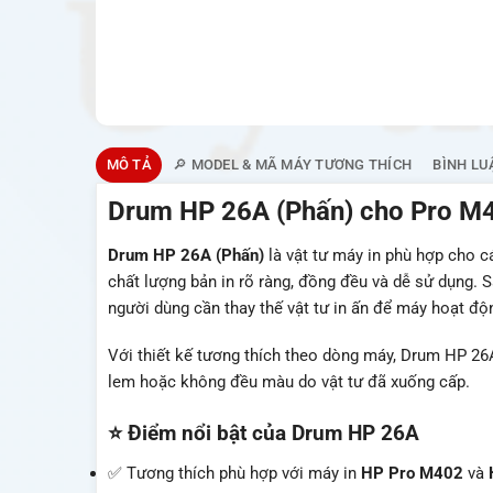
MÔ TẢ
🔎 MODEL & MÃ MÁY TƯƠNG THÍCH
BÌNH LU
Drum HP 26A (Phấn) cho Pro M40
Drum HP 26A (Phấn)
là vật tư máy in phù hợp cho 
chất lượng bản in rõ ràng, đồng đều và dễ sử dụng.
người dùng cần thay thế vật tư in ấn để máy hoạt độ
Với thiết kế tương thích theo dòng máy, Drum HP 26A g
lem hoặc không đều màu do vật tư đã xuống cấp.
⭐ Điểm nổi bật của Drum HP 26A
✅ Tương thích phù hợp với máy in
HP Pro M402
và