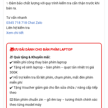
✨Đảm bảo chất lượng với quy trình kiểm tra cẩn thận trước khi
bán ra.
Tư vấn nhanh
0345 718 718
Chat Zalo
Liên hệ kiểm tra
Xem chi tiết
ƯU ĐÃI DÀNH CHO BÁN PHÍM LAPTOP
🎁
Quà tặng & Khuyến mãi:
✔️ Miễn phí công thay bàn phím laptop
✔️ Tặng vệ sinh laptop – bàn phím – quạt tản nhiệt trị giá
300K
✔️ Hỗ trợ kiểm tra lỗi liệt phím, chạm phím, mất đèn phím
miễn phí
✔️ Tặng Voucher giảm giá cho lần sửa chữa / nâng cấp tiếp
theo
⌨️ Bàn phím chuẩn zin – gõ êm tay – tương thích chính xác
theo từng model máy