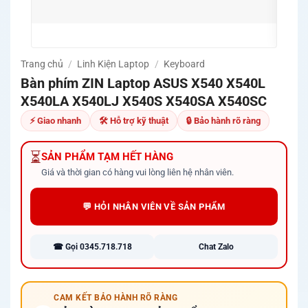
🚚 Mi
Quản
Trang chủ
/
Linh Kiện Laptop
/
Keyboard
Bàn phím ZIN Laptop ASUS X540 X540L
X540LA X540LJ X540S X540SA X540SC
⚡ Giao nhanh
🛠 Hỗ trợ kỹ thuật
🔒 Bảo hành rõ ràng
⏳
SẢN PHẨM TẠM HẾT HÀNG
Giá và thời gian có hàng vui lòng liên hệ nhân viên.
💬 HỎI NHÂN VIÊN VỀ SẢN PHẨM
☎ Gọi 0345.718.718
Chat Zalo
CAM KẾT BẢO HÀNH RÕ RÀNG