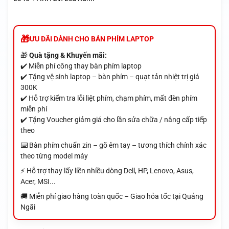
ƯU ĐÃI DÀNH CHO BÁN PHÍM LAPTOP
🎁
Quà tặng & Khuyến mãi:
✔️ Miễn phí công thay bàn phím laptop
✔️ Tặng vệ sinh laptop – bàn phím – quạt tản nhiệt trị giá
300K
✔️ Hỗ trợ kiểm tra lỗi liệt phím, chạm phím, mất đèn phím
miễn phí
✔️ Tặng Voucher giảm giá cho lần sửa chữa / nâng cấp tiếp
theo
⌨️ Bàn phím chuẩn zin – gõ êm tay – tương thích chính xác
theo từng model máy
⚡ Hỗ trợ thay lấy liền nhiều dòng Dell, HP, Lenovo, Asus,
Acer, MSI...
🚚 Miễn phí giao hàng toàn quốc – Giao hỏa tốc tại Quảng
Ngãi