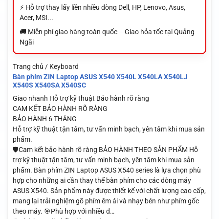
⚡ Hỗ trợ thay lấy liền nhiều dòng Dell, HP, Lenovo, Asus,
Acer, MSI...
🚚 Miễn phí giao hàng toàn quốc – Giao hỏa tốc tại Quảng
Ngãi
Trang chủ / Keyboard
Bàn phím ZIN Laptop ASUS X540 X540L X540LA X540LJ
X540S X540SA X540SC
Giao nhanh
Hỗ trợ kỹ thuật
Bảo hành rõ ràng
CAM KẾT BẢO HÀNH RÕ RÀNG
BẢO HÀNH 6 THÁNG
Hỗ trợ kỹ thuật tận tâm, tư vấn minh bạch, yên tâm khi mua sản
phẩm.
🛡️Cam kết bảo hành rõ ràng BẢO HÀNH THEO SẢN PHẨM Hỗ
trợ kỹ thuật tận tâm, tư vấn minh bạch, yên tâm khi mua sản
phẩm. Bàn phím ZIN Laptop ASUS X540 series là lựa chọn phù
hợp cho những ai cần thay thế bàn phím cho các dòng máy
ASUS X540. Sản phẩm này được thiết kế với chất lượng cao cấp,
mang lại trải nghiệm gõ phím êm ái và nhạy bén như phím gốc
theo máy. 🎯Phù hợp với nhiều d…