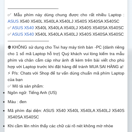
————————————-
✅ Mẫu phím này dùng chung được cho rất nhiều Laptop :
ASUS
X540 X540L X540LA X540LJ X540S X540SA X540SC
✅
ASUS X540
X540L X540LA X540LJ X540S X540SA X540SC
✅
ASUS X540
X540L X540LA X540LJ X540S X540SA X540SC
——————————
⛔ KHÔNG sử dụng cho Tivi hay máy tính bàn -PC (dành riêng
cho 1 số mã Laptop hỗ trợ) Quý khách vui lòng kiểm tra mẫu
phím và chân cắm cáp như ảnh đi kèm trên bài viết cho phù
hợp với Laptop trước khi đặt hàng để tránh MUA SAI HÀNG ạ!
⚡ P/s: Chats với Shop để tư vấn dùng chuẩn mã phím Laptop
của bạn
✅ Mô tả sản phẩm:
Ngôn ngữ: Tiếng Anh (US)
Màu : đen
Mã phím đại diện: ASUS X540 X540L X540LA X540LJ X540S
X540SA X540SC
Khi cầm lên nhìn thấy các chữ cái rõ nét không mờ nhòe