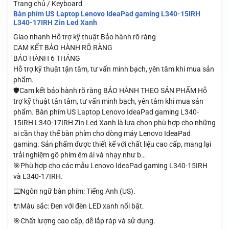
Trang chủ / Keyboard
Bàn phím US Laptop Lenovo IdeaPad gaming L340-15IRH
L340-17IRH Zin Led Xanh
Giao nhanh
Hỗ trợ kỹ thuật
Bảo hành rõ ràng
CAM KẾT BẢO HÀNH RÕ RÀNG
BẢO HÀNH 6 THÁNG
Hỗ trợ kỹ thuật tận tâm, tư vấn minh bạch, yên tâm khi mua sản
phẩm.
🛡️Cam kết bảo hành rõ ràng BẢO HÀNH THEO SẢN PHẨM Hỗ
trợ kỹ thuật tận tâm, tư vấn minh bạch, yên tâm khi mua sản
phẩm. Bàn phím US Laptop Lenovo IdeaPad gaming L340-
15IRH L340-17IRH Zin Led Xanh là lựa chọn phù hợp cho những
ai cần thay thế bàn phím cho dòng máy Lenovo IdeaPad
gaming. Sản phẩm được thiết kế với chất liệu cao cấp, mang lại
trải nghiệm gõ phím êm ái và nhạy như b…
🎯Phù hợp cho các mẫu Lenovo IdeaPad gaming L340-15IRH
và L340-17IRH.
⌨️Ngôn ngữ bàn phím: Tiếng Anh (US).
🔌Màu sắc: Đen với đèn LED xanh nổi bật.
🎯Chất lượng cao cấp, dễ lắp ráp và sử dụng.