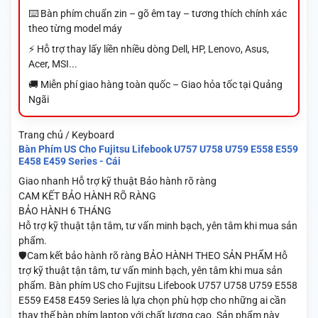
⌨️ Bàn phím chuẩn zin – gõ êm tay – tương thích chính xác
theo từng model máy
⚡ Hỗ trợ thay lấy liền nhiều dòng Dell, HP, Lenovo, Asus,
Acer, MSI...
🚚 Miễn phí giao hàng toàn quốc – Giao hỏa tốc tại Quảng
Ngãi
Trang chủ / Keyboard
Bàn Phím US Cho Fujitsu Lifebook U757 U758 U759 E558 E559
E458 E459 Series - Cái
Giao nhanh
Hỗ trợ kỹ thuật
Bảo hành rõ ràng
CAM KẾT BẢO HÀNH RÕ RÀNG
BẢO HÀNH 6 THÁNG
Hỗ trợ kỹ thuật tận tâm, tư vấn minh bạch, yên tâm khi mua sản
phẩm.
🛡️Cam kết bảo hành rõ ràng BẢO HÀNH THEO SẢN PHẨM Hỗ
trợ kỹ thuật tận tâm, tư vấn minh bạch, yên tâm khi mua sản
phẩm. Bàn phím US cho Fujitsu Lifebook U757 U758 U759 E558
E559 E458 E459 Series là lựa chọn phù hợp cho những ai cần
thay thế bàn phím laptop với chất lượng cao. Sản phẩm này