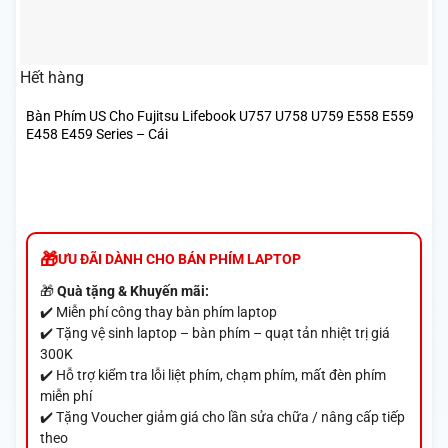
Hết hàng
Bàn Phím US Cho Fujitsu Lifebook U757 U758 U759 E558 E559
E458 E459 Series – Cái
ƯU ĐÃI DÀNH CHO BÁN PHÍM LAPTOP
🎁
Quà tặng & Khuyến mãi:
✔️ Miễn phí công thay bàn phím laptop
✔️ Tặng vệ sinh laptop – bàn phím – quạt tản nhiệt trị giá
300K
✔️ Hỗ trợ kiểm tra lỗi liệt phím, chạm phím, mất đèn phím
miễn phí
✔️ Tặng Voucher giảm giá cho lần sửa chữa / nâng cấp tiếp
theo