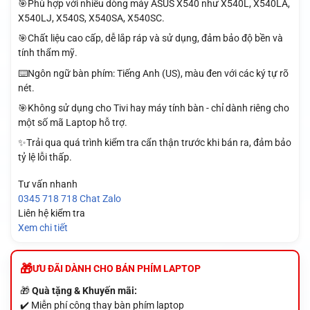
🎯Phù hợp với nhiều dòng máy ASUS X540 như X540L, X540LA,
X540LJ, X540S, X540SA, X540SC.
🎯Chất liệu cao cấp, dễ lắp ráp và sử dụng, đảm bảo độ bền và
tính thẩm mỹ.
⌨️Ngôn ngữ bàn phím: Tiếng Anh (US), màu đen với các ký tự rõ
nét.
🎯Không sử dụng cho Tivi hay máy tính bàn - chỉ dành riêng cho
một số mã Laptop hỗ trợ.
✨Trải qua quá trình kiểm tra cẩn thận trước khi bán ra, đảm bảo
tỷ lệ lỗi thấp.
Tư vấn nhanh
0345 718 718
Chat Zalo
Liên hệ kiểm tra
Xem chi tiết
ƯU ĐÃI DÀNH CHO BÁN PHÍM LAPTOP
🎁
Quà tặng & Khuyến mãi:
✔️ Miễn phí công thay bàn phím laptop