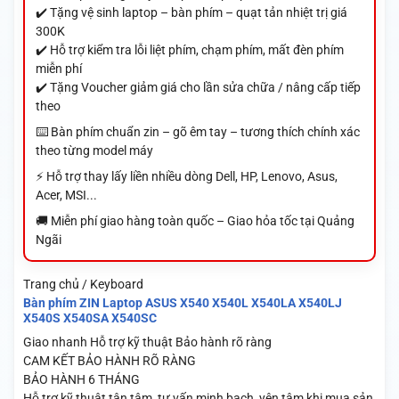
✔️ Tặng vệ sinh laptop – bàn phím – quạt tản nhiệt trị giá
300K
✔️ Hỗ trợ kiểm tra lỗi liệt phím, chạm phím, mất đèn phím
miễn phí
✔️ Tặng Voucher giảm giá cho lần sửa chữa / nâng cấp tiếp
theo
⌨️ Bàn phím chuẩn zin – gõ êm tay – tương thích chính xác
theo từng model máy
⚡ Hỗ trợ thay lấy liền nhiều dòng Dell, HP, Lenovo, Asus,
Acer, MSI...
🚚 Miễn phí giao hàng toàn quốc – Giao hỏa tốc tại Quảng
Ngãi
Trang chủ / Keyboard
Bàn phím ZIN Laptop ASUS X540 X540L X540LA X540LJ
X540S X540SA X540SC
Giao nhanh
Hỗ trợ kỹ thuật
Bảo hành rõ ràng
CAM KẾT BẢO HÀNH RÕ RÀNG
BẢO HÀNH 6 THÁNG
Hỗ trợ kỹ thuật tận tâm, tư vấn minh bạch, yên tâm khi mua sản