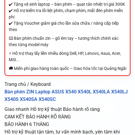
✔️ Tặng vệ sinh laptop – bàn phím – quạt tản nhiệt trị giá 300K
✔️ Hỗ trợ kiểm tra lỗi liệt phím, chạm phím, mất đèn phím miễn
phí
✔️ Tặng Voucher giảm giá cho lần sửa chữa / nâng cấp tiếp
theo
⌨️ Bàn phím chuẩn zin – gõ êm tay – tương thích chính xác
theo từng model máy
⚡ Hỗ trợ thay lấy liền nhiều dòng Dell, HP, Lenovo, Asus, Acer,
MSI...
🚚 Miễn phí giao hàng toàn quốc – Giao hỏa tốc tại Quảng Ngãi
Trang chủ / Keyboard
Bàn phím ZIN Laptop ASUS X540 X540L X540LA X540LJ
X540S X540SA X540SC
Giao nhanh
Hỗ trợ kỹ thuật
Bảo hành rõ ràng
CAM KẾT BẢO HÀNH RÕ RÀNG
BẢO HÀNH 6 THÁNG
Hỗ trợ kỹ thuật tận tâm, tư vấn minh bạch, yên tâm khi