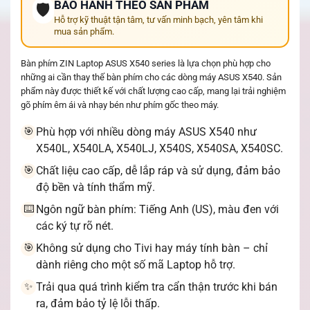
BẢO HÀNH THEO SẢN PHẨM
🛡️
Hỗ trợ kỹ thuật tận tâm, tư vấn minh bạch, yên tâm khi
mua sản phẩm.
Bàn phím ZIN Laptop ASUS X540 series là lựa chọn phù hợp cho
những ai cần thay thế bàn phím cho các dòng máy ASUS X540. Sản
phẩm này được thiết kế với chất lượng cao cấp, mang lại trải nghiệm
gõ phím êm ái và nhạy bén như phím gốc theo máy.
Phù hợp với nhiều dòng máy ASUS X540 như
🎯
X540L, X540LA, X540LJ, X540S, X540SA, X540SC.
Chất liệu cao cấp, dễ lắp ráp và sử dụng, đảm bảo
🎯
độ bền và tính thẩm mỹ.
Ngôn ngữ bàn phím: Tiếng Anh (US), màu đen với
⌨️
các ký tự rõ nét.
Không sử dụng cho Tivi hay máy tính bàn – chỉ
🎯
dành riêng cho một số mã Laptop hỗ trợ.
Trải qua quá trình kiểm tra cẩn thận trước khi bán
✨
ra, đảm bảo tỷ lệ lỗi thấp.