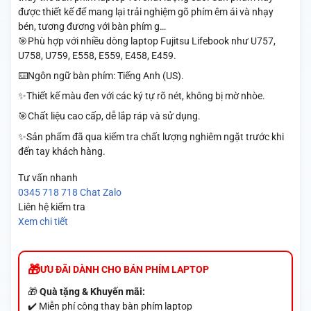
được thiết kế để mang lại trải nghiệm gõ phím êm ái và nhạy
bén, tương đương với bàn phím g…
🎯Phù hợp với nhiều dòng laptop Fujitsu Lifebook như U757,
U758, U759, E558, E559, E458, E459.
⌨️Ngôn ngữ bàn phím: Tiếng Anh (US).
✨Thiết kế màu đen với các ký tự rõ nét, không bị mờ nhòe.
🎯Chất liệu cao cấp, dễ lắp ráp và sử dụng.
✨Sản phẩm đã qua kiểm tra chất lượng nghiêm ngặt trước khi
đến tay khách hàng.
Tư vấn nhanh
0345 718 718
Chat Zalo
Liên hệ kiểm tra
Xem chi tiết
ƯU ĐÃI DÀNH CHO BÁN PHÍM LAPTOP
🎁
Quà tặng & Khuyến mãi:
✔️ Miễn phí công thay bàn phím laptop