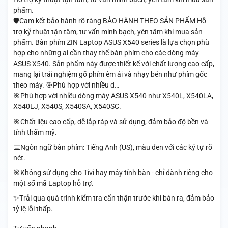
phẩm.
🛡️Cam kết bảo hành rõ ràng BẢO HÀNH THEO SẢN PHẨM Hỗ
trợ kỹ thuật tận tâm, tư vấn minh bạch, yên tâm khi mua sản
phẩm. Bàn phím ZIN Laptop ASUS X540 series là lựa chọn phù
hợp cho những ai cần thay thế bàn phím cho các dòng máy
ASUS X540. Sản phẩm này được thiết kế với chất lượng cao cấp,
mang lại trải nghiệm gõ phím êm ái và nhạy bén như phím gốc
theo máy. 🎯Phù hợp với nhiều d…
🎯Phù hợp với nhiều dòng máy ASUS X540 như X540L, X540LA,
X540LJ, X540S, X540SA, X540SC.
🎯Chất liệu cao cấp, dễ lắp ráp và sử dụng, đảm bảo độ bền và
tính thẩm mỹ.
⌨️Ngôn ngữ bàn phím: Tiếng Anh (US), màu đen với các ký tự rõ
nét.
🎯Không sử dụng cho Tivi hay máy tính bàn - chỉ dành riêng cho
một số mã Laptop hỗ trợ.
✨Trải qua quá trình kiểm tra cẩn thận trước khi bán ra, đảm bảo
tỷ lệ lỗi thấp.