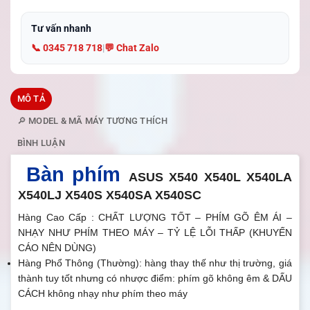
Tư vấn nhanh
📞 0345 718 718
|
💬 Chat Zalo
MÔ TẢ
🔎 MODEL & MÃ MÁY TƯƠNG THÍCH
BÌNH LUẬN
Bàn phím
ASUS X540 X540L X540LA
X540LJ X540S X540SA X540SC
Hàng Cao Cấp : CHẤT LƯỢNG TỐT – PHÍM GÕ ÊM ÁI –
NHẠY NHƯ PHÍM THEO MÁY – TỶ LỆ LỖI THẤP (KHUYẾN
CÁO NÊN DÙNG)
Hàng Phổ Thông (Thường): hàng thay thế như thị trường, giá
thành tuy tốt nhưng có nhược điểm: phím gõ không êm & DẤU
CÁCH không nhạy như phím theo máy