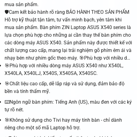
mua sản phẩm.
🛡️Cam kết bảo hành rõ ràng BẢO HÀNH THEO SẢN PHẨM
Hỗ trợ kỹ thuật tận tâm, tư vấn minh bạch, yên tâm khi
mua sản phẩm. Bàn phím ZIN Laptop ASUS X540 series là
lựa chọn phù hợp cho những ai cần thay thế bàn phím cho
các dòng máy ASUS X540. Sản phẩm này được thiết kế với
chất lượng cao cấp, mang lại trải nghiệm gõ phím êm ái và
nhạy bén như phím gốc theo máy. 🎯Phù hợp với nhiều d…
🎯Phù hợp với nhiều dòng máy ASUS X540 như X540L,
X540LA, X540LJ, X540S, X540SA, X540SC.
🎯Chất liệu cao cấp, dễ lắp ráp và sử dụng, đảm bảo độ
bền và tính thẩm mỹ.
⌨️Ngôn ngữ bàn phím: Tiếng Anh (US), màu đen với các ký
tự rõ nét.
🎯Không sử dụng cho Tivi hay máy tính bàn - chỉ dành
riêng cho một số mã Laptop hỗ trợ.