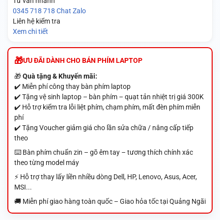
Tư vấn nhanh
0345 718 718
Chat Zalo
Liên hệ kiểm tra
Xem chi tiết
ƯU ĐÃI DÀNH CHO BÁN PHÍM LAPTOP
🎁
Quà tặng & Khuyến mãi:
✔️ Miễn phí công thay bàn phím laptop
✔️ Tặng vệ sinh laptop – bàn phím – quạt tản nhiệt trị giá 300K
✔️ Hỗ trợ kiểm tra lỗi liệt phím, chạm phím, mất đèn phím miễn
phí
✔️ Tặng Voucher giảm giá cho lần sửa chữa / nâng cấp tiếp
theo
⌨️ Bàn phím chuẩn zin – gõ êm tay – tương thích chính xác
theo từng model máy
⚡ Hỗ trợ thay lấy liền nhiều dòng Dell, HP, Lenovo, Asus, Acer,
MSI...
🚚 Miễn phí giao hàng toàn quốc – Giao hỏa tốc tại Quảng Ngãi