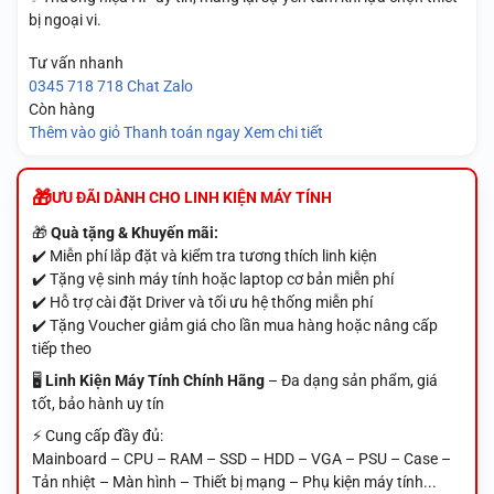
bị ngoại vi.
Tư vấn nhanh
0345 718 718
Chat Zalo
Còn hàng
Thêm vào giỏ
Thanh toán ngay
Xem chi tiết
ƯU ĐÃI DÀNH CHO LINH KIỆN MÁY TÍNH
🎁
Quà tặng & Khuyến mãi:
✔️ Miễn phí lắp đặt và kiểm tra tương thích linh kiện
✔️ Tặng vệ sinh máy tính hoặc laptop cơ bản miễn phí
✔️ Hỗ trợ cài đặt Driver và tối ưu hệ thống miễn phí
✔️ Tặng Voucher giảm giá cho lần mua hàng hoặc nâng cấp
tiếp theo
🖥️
Linh Kiện Máy Tính Chính Hãng
– Đa dạng sản phẩm, giá
tốt, bảo hành uy tín
⚡ Cung cấp đầy đủ:
Mainboard – CPU – RAM – SSD – HDD – VGA – PSU – Case –
Tản nhiệt – Màn hình – Thiết bị mạng – Phụ kiện máy tính...