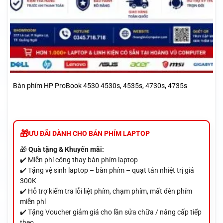
Bàn phím HP ProBook 4530 4530s, 4535s, 4730s, 4735s
ƯU ĐÃI DÀNH CHO BÁN PHÍM LAPTOP
🎁
Quà tặng & Khuyến mãi:
✔️ Miễn phí công thay bàn phím laptop
✔️ Tặng vệ sinh laptop – bàn phím – quạt tản nhiệt trị giá
300K
✔️ Hỗ trợ kiểm tra lỗi liệt phím, chạm phím, mất đèn phím
miễn phí
✔️ Tặng Voucher giảm giá cho lần sửa chữa / nâng cấp tiếp
theo