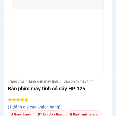
🚀 Nâ
PC V
Work
🛡️ C
bảo 
🔧 Hỗ
thích
✅ Tes
thuậ
🚚 Mi
Quản
Trang chủ
/
Linh kiện máy tính
/
Bàn phím máy tính
Bàn phím máy tính có dây HP 125
5.00
1
trên 5
(1 đánh giá của khách hàng)
dựa trên
đánh giá
⚡ Giao nhanh
🛠 Hỗ trợ kỹ thuật
🔒 Bảo hành rõ ràng