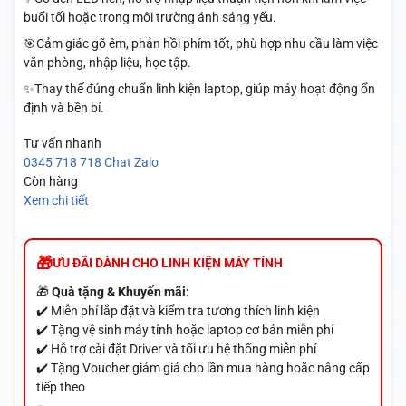
buổi tối hoặc trong môi trường ánh sáng yếu.
🎯Cảm giác gõ êm, phản hồi phím tốt, phù hợp nhu cầu làm việc
văn phòng, nhập liệu, học tập.
✨Thay thế đúng chuẩn linh kiện laptop, giúp máy hoạt động ổn
định và bền bỉ.
Tư vấn nhanh
0345 718 718
Chat Zalo
Còn hàng
Xem chi tiết
ƯU ĐÃI DÀNH CHO LINH KIỆN MÁY TÍNH
🎁
Quà tặng & Khuyến mãi:
✔️ Miễn phí lắp đặt và kiểm tra tương thích linh kiện
✔️ Tặng vệ sinh máy tính hoặc laptop cơ bản miễn phí
✔️ Hỗ trợ cài đặt Driver và tối ưu hệ thống miễn phí
✔️ Tặng Voucher giảm giá cho lần mua hàng hoặc nâng cấp
tiếp theo