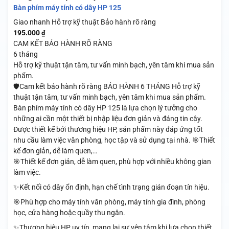
Bàn phím máy tính có dây HP 125
Giao nhanh
Hỗ trợ kỹ thuật
Bảo hành rõ ràng
195.000
₫
CAM KẾT BẢO HÀNH RÕ RÀNG
6 tháng
Hỗ trợ kỹ thuật tận tâm, tư vấn minh bạch, yên tâm khi mua sản
phẩm.
🛡️Cam kết bảo hành rõ ràng BẢO HÀNH 6 THÁNG Hỗ trợ kỹ
thuật tận tâm, tư vấn minh bạch, yên tâm khi mua sản phẩm.
Bàn phím máy tính có dây HP 125 là lựa chọn lý tưởng cho
những ai cần một thiết bị nhập liệu đơn giản và đáng tin cậy.
Được thiết kế bởi thương hiệu HP, sản phẩm này đáp ứng tốt
nhu cầu làm việc văn phòng, học tập và sử dụng tại nhà. 🎯Thiết
kế đơn giản, dễ làm quen,…
🎯Thiết kế đơn giản, dễ làm quen, phù hợp với nhiều không gian
làm việc.
✨Kết nối có dây ổn định, hạn chế tình trạng gián đoạn tín hiệu.
🎯Phù hợp cho máy tính văn phòng, máy tính gia đình, phòng
học, cửa hàng hoặc quầy thu ngân.
✨Thương hiệu HP uy tín, mang lại sự yên tâm khi lựa chọn thiết