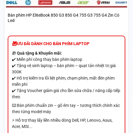
Bàn phím HP EliteBook 850 G3 850 G4 755 G3 755 G4 Zin Có
Led
ƯU ĐÃI DÀNH CHO BÁN PHÍM LAPTOP
🎁
Quà tặng & Khuyến mãi:
✔️ Miễn phí công thay bàn phím laptop
✔️ Tặng vệ sinh laptop – bàn phím – quạt tản nhiệt trị giá
300K
✔️ Hỗ trợ kiểm tra lỗi liệt phím, chạm phím, mất đèn phím
miễn phí
✔️ Tặng Voucher giảm giá cho lần sửa chữa / nâng cấp tiếp
theo
⌨️ Bàn phím chuẩn zin – gõ êm tay – tương thích chính xác
theo từng model máy
⚡ Hỗ trợ thay lấy liền nhiều dòng Dell, HP, Lenovo, Asus,
Acer, MSI...