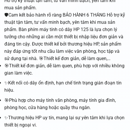
Hỗ trợ kỹ thuật tận tâm, tư vấn minh bạch, yên tâm khi
mua sản phẩm.
🛡️Cam kết bảo hành rõ ràng BẢO HÀNH 6 THÁNG Hỗ trợ kỹ
thuật tận tâm, tư vấn minh bạch, yên tâm khi mua sản
phẩm. Bàn phím máy tính có dây HP 125 là lựa chọn lý
tưởng cho những ai cần một thiết bị nhập liệu đơn giản và
đáng tin cậy. Được thiết kế bởi thương hiệu HP, sản phẩm
này đáp ứng tốt nhu cầu làm việc văn phòng, học tập và
sử dụng tại nhà. 🎯Thiết kế đơn giản, dễ làm quen,…
🎯Thiết kế đơn giản, dễ làm quen, phù hợp với nhiều không
gian làm việc.
✨Kết nối có dây ổn định, hạn chế tình trạng gián đoạn tín
hiệu.
🎯Phù hợp cho máy tính văn phòng, máy tính gia đình,
phòng học, cửa hàng hoặc quầy thu ngân.
✨Thương hiệu HP uy tín, mang lại sự yên tâm khi lựa chọn
thiết bị ngoại vi.