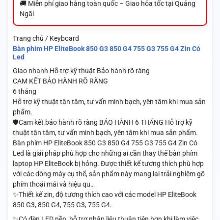
🚚 Miễn phí giao hàng toàn quốc – Giao hỏa tốc tại Quảng
Ngãi
Trang chủ / Keyboard
Bàn phím HP EliteBook 850 G3 850 G4 755 G3 755 G4 Zin Có
Led
Giao nhanh
Hỗ trợ kỹ thuật
Bảo hành rõ ràng
CAM KẾT BẢO HÀNH RÕ RÀNG
6 tháng
Hỗ trợ kỹ thuật tận tâm, tư vấn minh bạch, yên tâm khi mua sản
phẩm.
🛡️Cam kết bảo hành rõ ràng BẢO HÀNH 6 THÁNG Hỗ trợ kỹ
thuật tận tâm, tư vấn minh bạch, yên tâm khi mua sản phẩm.
Bàn phím HP EliteBook 850 G3 850 G4 755 G3 755 G4 Zin Có
Led là giải pháp phù hợp cho những ai cần thay thế bàn phím
laptop HP EliteBook bị hỏng. Được thiết kế tương thích phù hợp
với các dòng máy cụ thể, sản phẩm này mang lại trải nghiệm gõ
phím thoải mái và hiệu qu…
✨Thiết kế zin, độ tương thích cao với các model HP EliteBook
850 G3, 850 G4, 755 G3, 755 G4.
✨Có đèn LED nền, hỗ trợ nhập liệu thuận tiện hơn khi làm việc