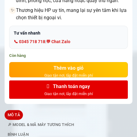
đình, phòng học, cửa hàng hoặc quầy thu ngân.
Thương hiệu HP uy tín, mang lại sự yên tâm khi lựa
✨
chọn thiết bị ngoại vi.
Tư vấn nhanh
📞 0345 718 718
|
💬 Chat Zalo
Còn hàng
Thêm vào giỏ
Thanh toán ngay
MÔ TẢ
🔎 MODEL & MÃ MÁY TƯƠNG THÍCH
BÌNH LUẬN