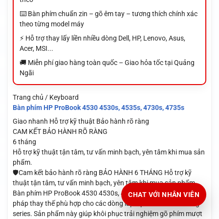
⌨️ Bàn phím chuẩn zin – gõ êm tay – tương thích chính xác
theo từng model máy
⚡ Hỗ trợ thay lấy liền nhiều dòng Dell, HP, Lenovo, Asus,
Acer, MSI...
🚚 Miễn phí giao hàng toàn quốc – Giao hỏa tốc tại Quảng
Ngãi
Trang chủ / Keyboard
Bàn phím HP ProBook 4530 4530s, 4535s, 4730s, 4735s
Giao nhanh
Hỗ trợ kỹ thuật
Bảo hành rõ ràng
CAM KẾT BẢO HÀNH RÕ RÀNG
6 tháng
Hỗ trợ kỹ thuật tận tâm, tư vấn minh bạch, yên tâm khi mua sản
phẩm.
🛡️Cam kết bảo hành rõ ràng BẢO HÀNH 6 THÁNG Hỗ trợ kỹ
thuật tận tâm, tư vấn minh bạch, yên tâm khi mua sản phẩm.
Bàn phím HP ProBook 4530 4530s, 4535s, 4730s, 4735s là giải
CHAT VỚI NHÂN VIÊN
pháp thay thế phù hợp cho các dòng laptop HP ProBook cùng
series. Sản phẩm này giúp khôi phục trải nghiệm gõ phím mượt