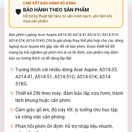
CAM KẾT BẢO HÀNH RÕ RÀNG
BẢO HÀNH THEO SẢN PHẨM
🛡️
Hỗ trợ kỹ thuật tận tâm, tư vấn minh bạch, yên tâm khi
mua sản phẩm.
Bàn phím Laptop Acer Aspire A314-33 A314-41 A514-51 A514-51G
A514-51K A514-51KG ZIN là giải pháp thay thế phù hợp cho các dòng
laptop Acer Aspire khi gặp vấn đề về bàn phím. Được thiết kế để
mang lại trải nghiệm gõ phím êm ái và ổn định, sản phẩm này đảm
bảo sự tương thích và dễ dàng lắp đặt.
Tương thích với nhiều dòng Acer Aspire: A314-33,
✨
A314-41, A514-51, A514-51G, A514-51K, A514-
51KG.
Thiết kế ZIN theo máy: đảm bảo lắp vừa form, tránh
✨
lệch khung hoặc cấn phím.
Cảm giác gõ êm, độ nảy tốt: lý tưởng cho học tập
✨
và công việc văn phòng.
Phản hồi phím ổn định: hỗ trợ nhập liệu nhanh,
✨