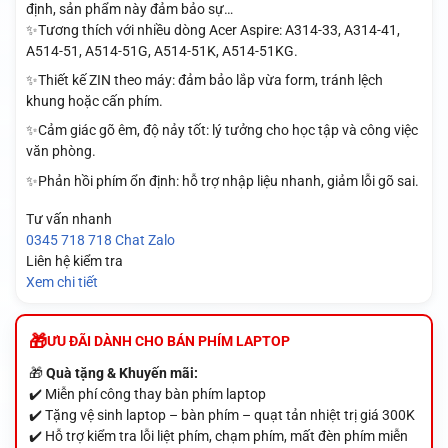
định, sản phẩm này đảm bảo sự…
✨Tương thích với nhiều dòng Acer Aspire: A314-33, A314-41,
A514-51, A514-51G, A514-51K, A514-51KG.
✨Thiết kế ZIN theo máy: đảm bảo lắp vừa form, tránh lệch
khung hoặc cấn phím.
✨Cảm giác gõ êm, độ nảy tốt: lý tưởng cho học tập và công việc
văn phòng.
✨Phản hồi phím ổn định: hỗ trợ nhập liệu nhanh, giảm lỗi gõ sai.
Tư vấn nhanh
0345 718 718
Chat Zalo
Liên hệ kiểm tra
Xem chi tiết
ƯU ĐÃI DÀNH CHO BÁN PHÍM LAPTOP
🎁
Quà tặng & Khuyến mãi:
✔️ Miễn phí công thay bàn phím laptop
✔️ Tặng vệ sinh laptop – bàn phím – quạt tản nhiệt trị giá 300K
✔️ Hỗ trợ kiểm tra lỗi liệt phím, chạm phím, mất đèn phím miễn