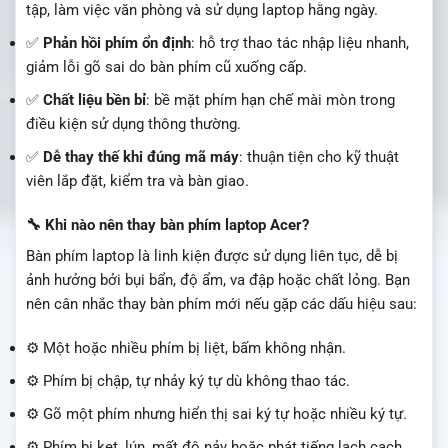
tập, làm việc văn phòng và sử dụng laptop hằng ngày.
✅
Phản hồi phím ổn định
: hỗ trợ thao tác nhập liệu nhanh,
giảm lỗi gõ sai do bàn phím cũ xuống cấp.
✅
Chất liệu bền bỉ
: bề mặt phím hạn chế mài mòn trong
điều kiện sử dụng thông thường.
✅
Dễ thay thế khi đúng mã máy
: thuận tiện cho kỹ thuật
viên lắp đặt, kiểm tra và bàn giao.
🔧 Khi nào nên thay bàn phím laptop Acer?
Bàn phím laptop là linh kiện được sử dụng liên tục, dễ bị
ảnh hưởng bởi bụi bẩn, độ ẩm, va đập hoặc chất lỏng. Bạn
nên cân nhắc thay bàn phím mới nếu gặp các dấu hiệu sau:
⚙️ Một hoặc nhiều phím bị liệt, bấm không nhận.
⚙️ Phím bị chập, tự nhảy ký tự dù không thao tác.
⚙️ Gõ một phím nhưng hiển thị sai ký tự hoặc nhiều ký tự.
⚙️ Phím bị kẹt, lún, mất độ nảy hoặc phát tiếng lạch cạch