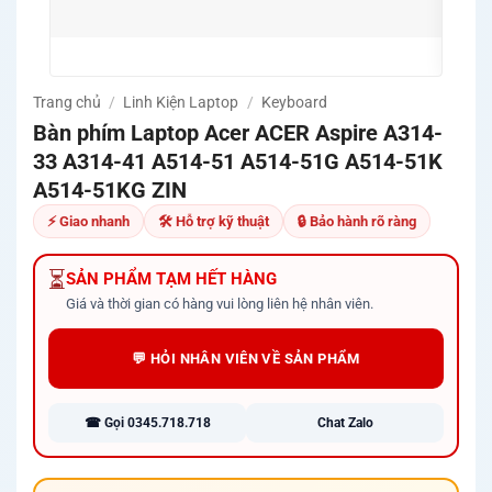
🚚 Mi
Quản
Trang chủ
/
Linh Kiện Laptop
/
Keyboard
Bàn phím Laptop Acer ACER Aspire A314-
33 A314-41 A514-51 A514-51G A514-51K
A514-51KG ZIN
⚡ Giao nhanh
🛠 Hỗ trợ kỹ thuật
🔒 Bảo hành rõ ràng
⏳
SẢN PHẨM TẠM HẾT HÀNG
Giá và thời gian có hàng vui lòng liên hệ nhân viên.
💬 HỎI NHÂN VIÊN VỀ SẢN PHẨM
☎ Gọi 0345.718.718
Chat Zalo