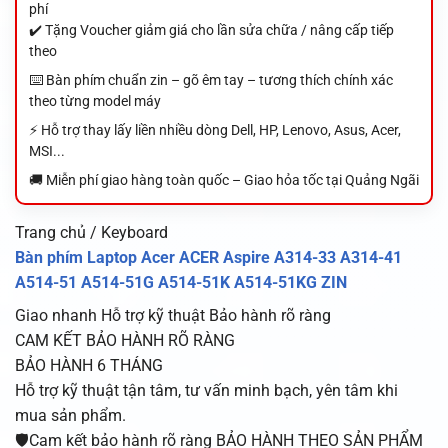
phí
✔️ Tặng Voucher giảm giá cho lần sửa chữa / nâng cấp tiếp
theo
⌨️ Bàn phím chuẩn zin – gõ êm tay – tương thích chính xác
theo từng model máy
⚡ Hỗ trợ thay lấy liền nhiều dòng Dell, HP, Lenovo, Asus, Acer,
MSI...
🚚 Miễn phí giao hàng toàn quốc – Giao hỏa tốc tại Quảng Ngãi
Trang chủ / Keyboard
Bàn phím Laptop Acer ACER Aspire A314-33 A314-41
A514-51 A514-51G A514-51K A514-51KG ZIN
Giao nhanh
Hỗ trợ kỹ thuật
Bảo hành rõ ràng
CAM KẾT BẢO HÀNH RÕ RÀNG
BẢO HÀNH 6 THÁNG
Hỗ trợ kỹ thuật tận tâm, tư vấn minh bạch, yên tâm khi
mua sản phẩm.
🛡️Cam kết bảo hành rõ ràng BẢO HÀNH THEO SẢN PHẨM