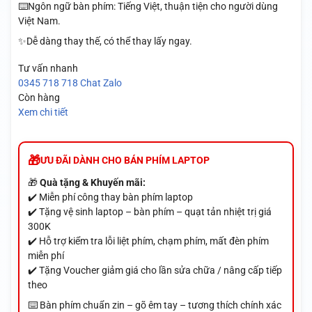
⌨️Ngôn ngữ bàn phím: Tiếng Việt, thuận tiện cho người dùng
Việt Nam.
✨Dễ dàng thay thế, có thể thay lấy ngay.
Tư vấn nhanh
0345 718 718
Chat Zalo
Còn hàng
Xem chi tiết
ƯU ĐÃI DÀNH CHO BÁN PHÍM LAPTOP
🎁
Quà tặng & Khuyến mãi:
✔️ Miễn phí công thay bàn phím laptop
✔️ Tặng vệ sinh laptop – bàn phím – quạt tản nhiệt trị giá
300K
✔️ Hỗ trợ kiểm tra lỗi liệt phím, chạm phím, mất đèn phím
miễn phí
✔️ Tặng Voucher giảm giá cho lần sửa chữa / nâng cấp tiếp
theo
⌨️ Bàn phím chuẩn zin – gõ êm tay – tương thích chính xác