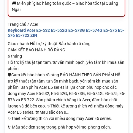
🚚 Miễn phí giao hàng toàn quốc – Giao hỏa tốc tại Quảng
Ngãi
Trang chủ / Acer
Keyboard Acer E5-532 E5-552G E5-573G E5-574G E5-575 E5-
576 E5-722 ZIN
Giao nhanh
Hỗ trợ kỹ thuật
Bảo hành rõ ràng
CAM KẾT BẢO HÀNH RÕ RÀNG
6 tháng
Hỗ trợ kỹ thuật tận tâm, tư vấn minh bạch, yên tâm khi mua sản
phẩm.
🛡️Cam kết bảo hành rõ ràng BẢO HÀNH THEO SẢN PHẨM Hỗ
trợ kỹ thuật tận tâm, tư vấn minh bạch, yên tâm khi mua sản
phẩm. Bàn phím Acer E5 series là lựa chọn phù hợp cho các
dòng máy Acer E5-532, E5-552G, E5-573G, E5-574G, E5-575, E5-
576 và E5-722. Sản phẩm chính hãng từ Acer, đảm bảo chất
lượng và độ bền cao. ✨Thiết kế tương thích với nhiều dòng máy
Acer E5 series. 🔌Màu sắc đen s…
✨Thiết kế tương thích với nhiều dòng máy Acer E5 series.
🔌Màu sắc đen sang trọng, phù hợp với mọi phong cách.