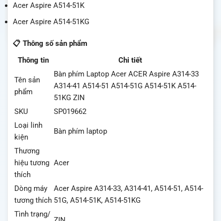
Acer Aspire A514-51K
Acer Aspire A514-51KG
📋 Thông số sản phẩm
Thông tin
Chi tiết
Bàn phím Laptop Acer ACER Aspire A314-33
Tên sản
A314-41 A514-51 A514-51G A514-51K A514-
phẩm
51KG ZIN
SKU
SP019662
Loại linh
Bàn phím laptop
kiện
Thương
hiệu tương
Acer
thích
Dòng máy
Acer Aspire A314-33, A314-41, A514-51, A514-
tương thích
51G, A514-51K, A514-51KG
Tình trạng/
ZIN