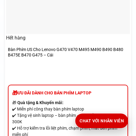
Hết hàng
Bàn Phím US Cho Lenovo G470 V470 M495 M490 B490 B480
B475E B470 G475 – Cái
ƯU ĐÃI DÀNH CHO BÁN PHÍM LAPTOP
🎁
Quà tặng & Khuyến mãi:
✔️ Miễn phí công thay bàn phím laptop
✔️ Tặng vệ sinh laptop – bàn phím – quạt tản nhiệt trị giá
CHAT VỚI NHÂN VIÊN
300K
✔️ Hỗ trợ kiểm tra lỗi liệt phím, chạm phím, mất đèn phím
miễn phí