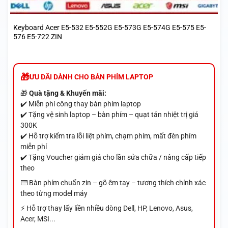
Keyboard Acer E5-532 E5-552G E5-573G E5-574G E5-575 E5-
576 E5-722 ZIN
ƯU ĐÃI DÀNH CHO BÁN PHÍM LAPTOP
🎁
Quà tặng & Khuyến mãi:
✔️ Miễn phí công thay bàn phím laptop
✔️ Tặng vệ sinh laptop – bàn phím – quạt tản nhiệt trị giá
300K
✔️ Hỗ trợ kiểm tra lỗi liệt phím, chạm phím, mất đèn phím
miễn phí
✔️ Tặng Voucher giảm giá cho lần sửa chữa / nâng cấp tiếp
theo
⌨️ Bàn phím chuẩn zin – gõ êm tay – tương thích chính xác
theo từng model máy
⚡ Hỗ trợ thay lấy liền nhiều dòng Dell, HP, Lenovo, Asus,
Acer, MSI...