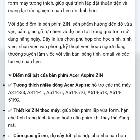
form máy tương thích, giúp quá trình lắp đặt thuận tiện và
mang lại trải nghiệm nhập liệu ổn định hơn.
Với đặc điểm là bàn phím ZIN, sản phẩm hướng đến độ vừa
vặn, cảm giác gõ tự nhiên và độ bền tốt trong quá trình sử
dụng hằng ngày. Đây là lựa chọn phù hợp cho học sinh, sinh
viên, nhân viên văn phòng, kỹ thuật viên hoặc người dùng
thường xuyên làm việc với văn bản, bảng tính, email và các
tác vụ nhập liệu.
⭐ Điểm nổi bật của bàn phím Acer Aspire ZIN
✅
Tương thích nhiều dòng Acer Aspire
: hỗ trợ các mã máy
A314-33, A314-41, A514-51, A514-51G, A514-51K, A514-
51KG.
✅
Thiết kế ZIN theo máy
: giúp bàn phím lắp vừa form, hạn
chế tình trạng lệch khung hoặc cấn phím khi thay thế đúng
mã.
✅
Cảm giác gõ êm, độ nảy tốt
: phù hợp cho nhu cầu học