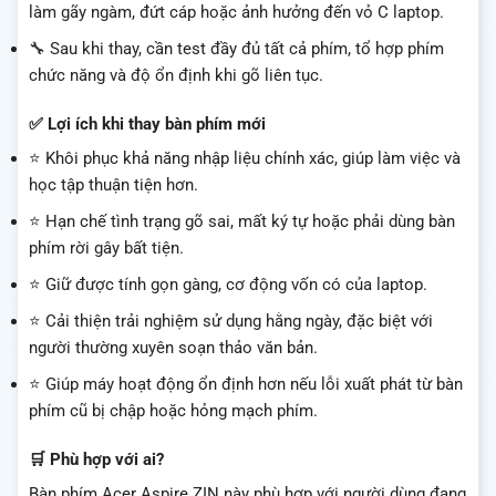
làm gãy ngàm, đứt cáp hoặc ảnh hưởng đến vỏ C laptop.
🔧 Sau khi thay, cần test đầy đủ tất cả phím, tổ hợp phím
chức năng và độ ổn định khi gõ liên tục.
✅ Lợi ích khi thay bàn phím mới
⭐ Khôi phục khả năng nhập liệu chính xác, giúp làm việc và
học tập thuận tiện hơn.
⭐ Hạn chế tình trạng gõ sai, mất ký tự hoặc phải dùng bàn
phím rời gây bất tiện.
⭐ Giữ được tính gọn gàng, cơ động vốn có của laptop.
⭐ Cải thiện trải nghiệm sử dụng hằng ngày, đặc biệt với
người thường xuyên soạn thảo văn bản.
⭐ Giúp máy hoạt động ổn định hơn nếu lỗi xuất phát từ bàn
phím cũ bị chập hoặc hỏng mạch phím.
🛒 Phù hợp với ai?
Bàn phím Acer Aspire ZIN này phù hợp với người dùng đang