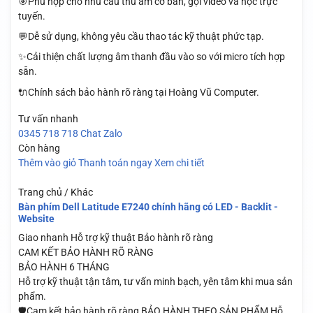
🎯Phù hợp cho nhu cầu thu âm cơ bản, gọi video và học trực
tuyến.
💬Dễ sử dụng, không yêu cầu thao tác kỹ thuật phức tạp.
✨Cải thiện chất lượng âm thanh đầu vào so với micro tích hợp
sẵn.
🔌Chính sách bảo hành rõ ràng tại Hoàng Vũ Computer.
Tư vấn nhanh
0345 718 718
Chat Zalo
Còn hàng
Thêm vào giỏ
Thanh toán ngay
Xem chi tiết
Trang chủ / Khác
Bàn phím Dell Latitude E7240 chính hãng có LED - Backlit -
Website
Giao nhanh
Hỗ trợ kỹ thuật
Bảo hành rõ ràng
CAM KẾT BẢO HÀNH RÕ RÀNG
BẢO HÀNH 6 THÁNG
Hỗ trợ kỹ thuật tận tâm, tư vấn minh bạch, yên tâm khi mua sản
phẩm.
🛡️Cam kết bảo hành rõ ràng BẢO HÀNH THEO SẢN PHẨM Hỗ