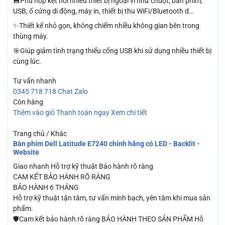
💾Phù hợp kết nối nhiều thiết bị ngoại vi như chuột, bàn phím,
USB, ổ cứng di động, máy in, thiết bị thu WiFi/Bluetooth d…
✨Thiết kế nhỏ gọn, không chiếm nhiều không gian bên trong
thùng máy.
🎯Giúp giảm tình trạng thiếu cổng USB khi sử dụng nhiều thiết bị
cùng lúc.
Tư vấn nhanh
0345 718 718
Chat Zalo
Còn hàng
Thêm vào giỏ
Thanh toán ngay
Xem chi tiết
Trang chủ / Khác
Bàn phím Dell Latitude E7240 chính hãng có LED - Backlit -
Website
Giao nhanh
Hỗ trợ kỹ thuật
Bảo hành rõ ràng
CAM KẾT BẢO HÀNH RÕ RÀNG
BẢO HÀNH 6 THÁNG
Hỗ trợ kỹ thuật tận tâm, tư vấn minh bạch, yên tâm khi mua sản
phẩm.
🛡️Cam kết bảo hành rõ ràng BẢO HÀNH THEO SẢN PHẨM Hỗ