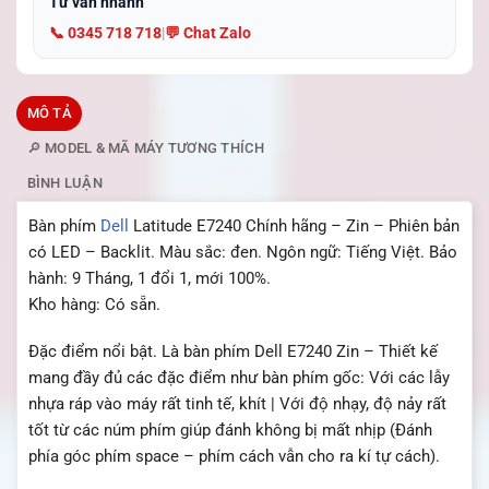
Tư vấn nhanh
📞 0345 718 718
|
💬 Chat Zalo
MÔ TẢ
🔎 MODEL & MÃ MÁY TƯƠNG THÍCH
BÌNH LUẬN
Bàn phím
Dell
Latitude E7240 Chính hãng – Zin – Phiên bản
có LED – Backlit. Màu sắc: đen. Ngôn ngữ: Tiếng Việt. Bảo
hành: 9 Tháng, 1 đổi 1, mới 100%.
Kho hàng: Có sẵn.
Đặc điểm nổi bật. Là bàn phím Dell E7240 Zin – Thiết kế
mang đầy đủ các đặc điểm như bàn phím gốc: Với các lẫy
nhựa ráp vào máy rất tinh tế, khít | Với độ nhạy, độ nảy rất
tốt từ các núm phím giúp đánh không bị mất nhịp (Đánh
phía góc phím space – phím cách vẫn cho ra kí tự cách).