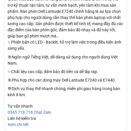
trợ kỹ thuật tận tâm, tư vấn minh bạch, yên tâm khi mua sản
phẩm. Bàn phím Dell Latitude E7240 chính hãng là sự lựa chọn
phù hợp cho người dùng cần thay thế bàn phím laptop với chất
lượng cao cấp. Sản phẩm được thiết kế tinh tế, mang đầy đủ các
đặc điểm của bàn phím gốc, đảm bảo độ nhạy và độ nảy tốt,
giúp bạn gõ phím mượt mà…
✨Phiên bản có LED - Backlit, hỗ trợ làm việc trong điều kiện ánh
sáng yếu.
🎯Ngôn ngữ Tiếng Việt, dễ dàng sử dụng cho người dùng Việt
Nam.
✨Chất liệu cao cấp, đảm bảo độ bền và dễ lắp ráp.
🎯Phù hợp cho các dòng máy Dell Latitude E7240 và E7440.
💬Dịch vụ thay thế nhanh chóng, miễn phí giao hàng trong bán
kính 8 km.
Tư vấn nhanh
0345 718 718
Chat Zalo
Liên hệ kiểm tra
Xem chi tiết