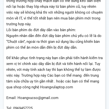
trong trường hợp cháy mạch bạn có thể dùng kéo dãn điện
nối lại hoặc thay lớp nhựa này từ bàn phím cũ, tuy nhiên
việc này sẽ không khả thi với những người không có chuyên
môn về IT, vì thế tốt nhất bạn nên mua bàn phím mới trong
trường hợp này.
Lỗi bàn phím do đứt dây dẫn vào bàn phím:
Nguyên nhân dẫn đến đứt dây bàn phím chủ yếu có lẽ là do
“Chuột cắn”, ngoài ra thời gian sử dụng lâu cũng khiến bàn
phím có thể ăn mòn dẫn đến bị đứt dây dẫn.
Để khắc phục tình trạng này bạn cần phải tiến hành kiểm tra
xem vị trí chính xác dây dẫn bị đứt và tiến hành nối lại. Tuy
nhiên, với máy tính xách tay thì bạn không thể tự làm được
việc này. Trường hợp này Các bạn có thể mang đến trung
tâm sửa chữa uy tín gần nhất . hoặc các bạn có thể mang
qua shop công nghệ Hoangvulaptop.com
Email: Hoangvucso@gmail.com
Tel: 0969457725