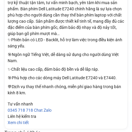
trợ kỹ thuật tận tâm, tư vấn minh bạch, yên tâm khi mua sản
phẩm. Bàn phím Dell Latitude E7240 chính hãng là sự lựa chọn
phù hợp cho người dùng cần thay thế bàn phím laptop với chất
lượng cao cấp. Sản phẩm được thiết kế tinh tế, mang đầy đủ các
đặc điểm của bàn phím gốc, đảm bảo độ nhạy và độ nảy tốt,
giúp bạn gõ phím mượt mà…
✨Phiên bản có LED - Backlit, hỗ trợ làm việc trong điều kiện ánh
sáng yếu.
🎯Ngôn ngữ Tiếng Việt, dễ dàng sử dụng cho người dùng Việt
Nam.
✨Chất liệu cao cấp, đảm bảo độ bền và dễ lắp ráp.
🎯Phù hợp cho các dòng máy Dell Latitude E7240 và E7440.
💬Dịch vụ thay thế nhanh chóng, miễn phí giao hàng trong bán
kính 8 km.
Tư vấn nhanh
0345 718 718
Chat Zalo
Liên hệ kiểm tra
Xem chi tiết