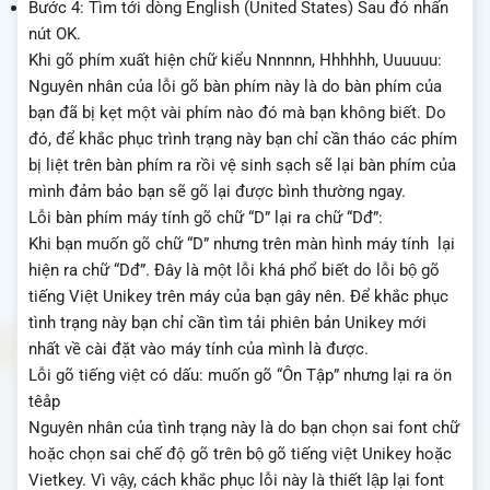
Bước 4: Tìm tới dòng English (United States) Sau đó nhấn
nút OK.
Khi gõ phím xuất hiện chữ kiểu Nnnnnn, Hhhhhh, Uuuuuu:
Nguyên nhân của lỗi gõ bàn phím này là do bàn phím của
bạn đã bị kẹt một vài phím nào đó mà bạn không biết. Do
đó, để khắc phục trình trạng này bạn chỉ cần tháo các phím
bị liệt trên bàn phím ra rồi vệ sinh sạch sẽ lại bàn phím của
mình đảm bảo bạn sẽ gõ lại được bình thường ngay.
Lỗi bàn phím máy tính gõ chữ “D” lại ra chữ “Dđ”:
Khi bạn muốn gõ chữ “D” nhưng trên màn hình máy tính lại
hiện ra chữ “Dđ”. Đây là một lỗi khá phổ biết do lỗi bộ gõ
tiếng Việt Unikey trên máy của bạn gây nên. Để khắc phục
tình trạng này bạn chỉ cần tìm tải phiên bản Unikey mới
nhất về cài đặt vào máy tính của mình là được.
Lỗi gõ tiếng việt có dấu: muốn gõ “Ôn Tập” nhưng lại ra ön
têåp
Nguyên nhân của tình trạng này là do bạn chọn sai font chữ
hoặc chọn sai chế độ gõ trên bộ gõ tiếng việt Unikey hoặc
Vietkey. Vì vậy, cách khắc phục lỗi này là thiết lập lại font