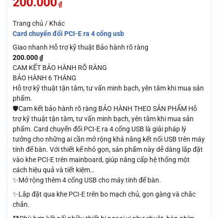
200.000
₫
Trang chủ / Khác
Card chuyển đổi PCI-E ra 4 cổng usb
Giao nhanh
Hỗ trợ kỹ thuật
Bảo hành rõ ràng
200.000
₫
CAM KẾT BẢO HÀNH RÕ RÀNG
BẢO HÀNH 6 THÁNG
Hỗ trợ kỹ thuật tận tâm, tư vấn minh bạch, yên tâm khi mua sản
phẩm.
🛡️Cam kết bảo hành rõ ràng BẢO HÀNH THEO SẢN PHẨM Hỗ
trợ kỹ thuật tận tâm, tư vấn minh bạch, yên tâm khi mua sản
phẩm. Card chuyển đổi PCI-E ra 4 cổng USB là giải pháp lý
tưởng cho những ai cần mở rộng khả năng kết nối USB trên máy
tính để bàn. Với thiết kế nhỏ gọn, sản phẩm này dễ dàng lắp đặt
vào khe PCI-E trên mainboard, giúp nâng cấp hệ thống một
cách hiệu quả và tiết kiệm…
✨Mở rộng thêm 4 cổng USB cho máy tính để bàn.
✨Lắp đặt qua khe PCI-E trên bo mạch chủ, gọn gàng và chắc
chắn.