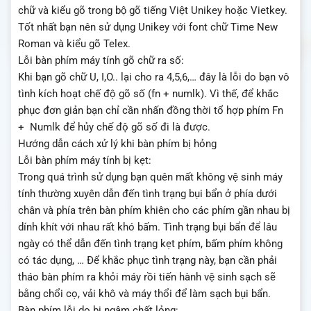
chữ và kiểu gõ trong bộ gõ tiếng Việt Unikey hoặc Vietkey.
Tốt nhất bạn nên sử dụng Unikey với font chữ Time New
Roman và kiểu gõ Telex.
Lỗi bàn phím máy tính gõ chữ ra số:
Khi bạn gõ chữ U, I,O.. lại cho ra 4,5,6,… đây là lỗi do bạn vô
tình kích hoạt chế độ gõ số (fn + numlk). Vì thế, để khắc
phục đơn giản bạn chỉ cần nhấn đồng thời tổ hợp phím Fn
+ Numlk để hủy chế độ gõ số đi là được.
Hướng dẫn cách xử lý khi bàn phím bị hỏng
Lỗi bàn phím máy tính bị kẹt:
Trong quá trình sử dụng bạn quên mất không vệ sinh máy
tính thường xuyên dẫn đến tình trạng bụi bẩn ở phía dưới
chân và phía trên bàn phím khiên cho các phím gần nhau bị
dính khít với nhau rất khó bấm. Tình trạng bụi bẩn để lâu
ngày có thể dẫn đến tình trạng kẹt phím, bấm phím không
có tác dụng, … Để khắc phục tình trạng này, bạn cần phải
tháo bàn phím ra khỏi máy rồi tiến hành vệ sinh sạch sẽ
bằng chổi cọ, vải khô và máy thổi để làm sạch bụi bẩn.
Bàn phím lỗi do bị ngâm chất lỏng: