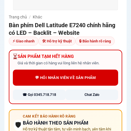
Trang chủ
/
Khác
Bàn phím Dell Latitude E7240 chính hãng
có LED – Backlit – Website
⚡ Giao nhanh
🛠 Hỗ trợ kỹ thuật
🔒 Bảo hành rõ ràng
⏳
SẢN PHẨM TẠM HẾT HÀNG
Giá và thời gian có hàng vui lòng liên hệ nhân viên.
💬 HỎI NHÂN VIÊN VỀ SẢN PHẨM
☎ Gọi 0345.718.718
Chat Zalo
CAM KẾT BẢO HÀNH RÕ RÀNG
BẢO HÀNH THEO SẢN PHẨM
🛡️
Hỗ trợ kỹ thuật tận tâm, tư vấn minh bạch, yên tâm khi