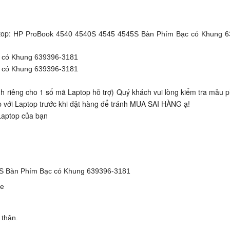
top:
HP ProBook 4540 4540S 4545 4545S Bàn Phím Bạc có Khung 6
c có Khung 639396-3181
c có Khung 639396-3181
 riêng cho 1 số mã Laptop hỗ trợ) Quý khách vui lòng kiểm tra mẫu 
p với Laptop trước khi đặt hàng để tránh MUA SAI HÀNG ạ!
Laptop của bạn
5S Bàn Phím Bạc có Khung 639396-3181
òe
 thận.