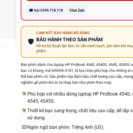
chính xác theo từng model máy
☎ Gọi 0345.718.718
Chat Zalo
⚡ Hỗ trợ thay lấy liền nhiều dòng Dell, HP, Lenovo,
Asus, Acer, MSI...
🚚 Miễn phí giao hàng toàn quốc – Giao hỏa tốc tại
CAM KẾT BẢO HÀNH RÕ RÀNG
Quảng Ngãi
BẢO HÀNH THEO SẢN PHẨM
🛡️
Hỗ trợ kỹ thuật tận tâm, tư vấn minh bạch, yên tâm khi mu
phẩm.
Bàn phím dành cho laptop HP ProBook 4540, 4540S, 4545, 4545S với
bạc có khung, mã 639396-3181, là lựa chọn phù hợp cho những ai 
thế bàn phím cũ. Sản phẩm này đảm bảo chất lượng cao cấp, mang l
nghiệm gõ phím êm ái và nhạy bén như phím theo máy.
Phù hợp với nhiều dòng laptop HP ProBook 4540, 
🎯
4545, 4545S.
Thiết kế bạc sang trọng, chất liệu cao cấp, dễ lắp 
🎯
sử dụng.
Ngôn ngữ bàn phím: Tiếng Anh (US).
⌨️