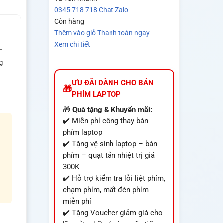
0345 718 718
Chat Zalo
Còn hàng
Thêm vào giỏ
Thanh toán ngay
Xem chi tiết
-
g
ƯU ĐÃI DÀNH CHO BÁN
PHÍM LAPTOP
🎁
Quà tặng & Khuyến mãi:
✔️ Miễn phí công thay bàn
phím laptop
✔️ Tặng vệ sinh laptop – bàn
phím – quạt tản nhiệt trị giá
300K
✔️ Hỗ trợ kiểm tra lỗi liệt phím,
chạm phím, mất đèn phím
miễn phí
✔️ Tặng Voucher giảm giá cho