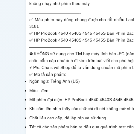
không nhạy như phím theo máy
————————————-
✅ Mẫu phím này dùng chung được cho rất nhiều Lap
3181
✅
HP ProBook 4540 4540S 4545 4545S Bàn Phím Bạ
✅
HP ProBook 4540 4540S 4545 4545S Bàn Phím Bạ
——————————
⛔ KHÔNG sử dụng cho Tivi hay máy tính bàn -PC (dành
chân cắm cáp như ảnh đi kèm trên bài viết cho phù hợ
⚡ P/s: Chats với Shop để tư vấn dùng chuẩn mã phím 
✅ Mô tả sản phẩm:
Ngôn ngữ: Tiếng Anh (US)
Màu : đen
Mã phím đại diện: HP ProBook 4540 4540S 4545 454
Khi cầm lên nhìn thấy các chữ cái rõ nét không mờ nh
Chất liệu cao cấp, dễ lắp ráp và sử dụng.
Tất cả các sản phẩm bán ra đều qua quá trình test cẩn