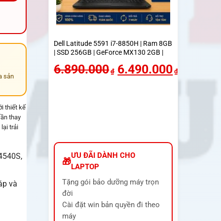
Dell Latitude 5591 i7-8850H | Ram 8GB
| SSD 256GB | GeForce MX130 2GB |
Màn 15.6 inch FHD
6.890.000
6.490.000
₫
₫
a sản
 thiết kế
cần thay
ại trải
ƯU ĐÃI DÀNH CHO
4540S,
LAPTOP
Tặng gói bảo dưỡng máy trọn
ráp và
đời
Cài đặt win bản quyền đi theo
máy