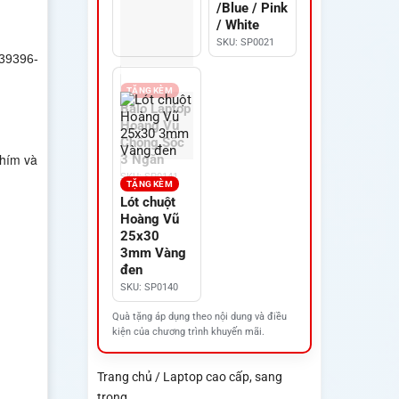
/Blue / Pink
/ White
SKU: SP0021
39396-
TẶNG KÈM
Balo Laptop
Hoàng Vũ
Chống Sốc
phím và
3 Ngăn
SKU: SP0141
TẶNG KÈM
Lót chuột
Hoàng Vũ
25x30
3mm Vàng
đen
SKU: SP0140
Quà tặng áp dụng theo nội dung và điều
kiện của chương trình khuyến mãi.
Trang chủ / Laptop cao cấp, sang
trọng