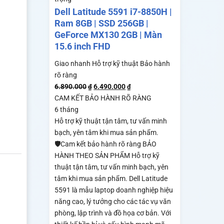
Dell Latitude 5591 i7-8850H |
Ram 8GB | SSD 256GB |
GeForce MX130 2GB | Màn
15.6 inch FHD
Giao nhanh
Hỗ trợ kỹ thuật
Bảo hành
rõ ràng
6.890.000
6.490.000
₫
₫
CAM KẾT BẢO HÀNH RÕ RÀNG
6 tháng
Hỗ trợ kỹ thuật tận tâm, tư vấn minh
bạch, yên tâm khi mua sản phẩm.
🛡️Cam kết bảo hành rõ ràng BẢO
HÀNH THEO SẢN PHẨM Hỗ trợ kỹ
thuật tận tâm, tư vấn minh bạch, yên
tâm khi mua sản phẩm. Dell Latitude
5591 là mẫu laptop doanh nghiệp hiệu
năng cao, lý tưởng cho các tác vụ văn
phòng, lập trình và đồ họa cơ bản. Với