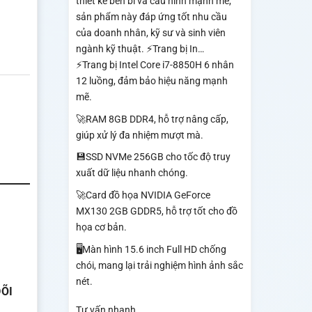
thiết kế bền bỉ và cấu hình mạnh mẽ,
sản phẩm này đáp ứng tốt nhu cầu
của doanh nhân, kỹ sư và sinh viên
ngành kỹ thuật. ⚡Trang bị In…
⚡Trang bị Intel Core i7-8850H 6 nhân
12 luồng, đảm bảo hiệu năng mạnh
mẽ.
🚀RAM 8GB DDR4, hỗ trợ nâng cấp,
giúp xử lý đa nhiệm mượt mà.
💾SSD NVMe 256GB cho tốc độ truy
xuất dữ liệu nhanh chóng.
🚀Card đồ họa NVIDIA GeForce
MX130 2GB GDDR5, hỗ trợ tốt cho đồ
họa cơ bản.
🖥️Màn hình 15.6 inch Full HD chống
chói, mang lại trải nghiệm hình ảnh sắc
nét.
ÕI
Tư vấn nhanh