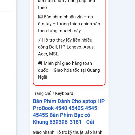
lần sửa chữa / nâng cấp tiếp
theo
⌨️ Bàn phím chuẩn zin – gõ
êm tay – tương thích chính xác
theo từng model máy
⚡ Hỗ trợ thay lấy liền nhiều
dòng Dell, HP, Lenovo, Asus,
Acer, MSI...
🚚 Miễn phí giao hàng toàn
quốc – Giao hỏa tốc tại Quảng
Ngãi
Trang chủ / Keyboard
Bàn Phím Dành Cho aptop HP
ProBook 4540 4540S 4545
4545S Bàn Phím Bạc có
Khung 639396-3181 - Cái
Giao nhanh
Hỗ trợ kỹ thuật
Bảo hành