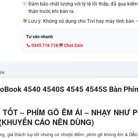
Đảm bảo chất lượng với tỷ lệ lỗi thấp, đã qua kiểm
✨
thận trước khi bán ra.
Lưu ý: Không sử dụng cho Tivi hay máy tính bàn 
🎯
Tư vấn nhanh
📞 0345 718 718
|
💬 Chat Zalo
ẬN
roBook 4540 4540S 4545 4545S Bàn Phí
 TỐT – PHÍM GÕ ÊM ÁI – NHẠY NHƯ 
 (KHUYẾN CÁO NÊN DÙNG)
ờng, giá thành tuy tốt nhưng có nhược điểm: phím gõ không êm & D