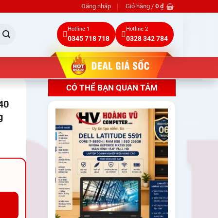
Đăng nhập
Giỏ hàng /
0
₫
Hotline 1
Hotline 2
0345 718 718
0328 342 784
CÓ THỂ BẠN QUAN TÂM
40
g