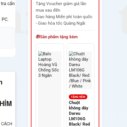
 tra cẩn
Tặng Voucher giảm giá lần
mua sau đến
Giao hàng Miễn phí toàn quốc
– PC.
- Giao hỏa tốc Quảng Ngãi
Sản phẩm tặng kèm
m
TẶNG KÈM
PHÍM
Chuột
không dây
Dareu
LM106G
ẤU CÁCH
Black/ Red