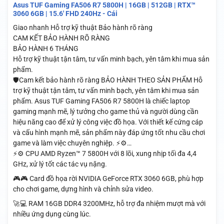
Asus TUF Gaming FA506 R7 5800H | 16GB | 512GB | RTX™
3060 6GB | 15.6′ FHD 240Hz - Cái
Giao nhanh
Hỗ trợ kỹ thuật
Bảo hành rõ ràng
CAM KẾT BẢO HÀNH RÕ RÀNG
BẢO HÀNH 6 THÁNG
Hỗ trợ kỹ thuật tận tâm, tư vấn minh bạch, yên tâm khi mua sản
phẩm.
🛡️Cam kết bảo hành rõ ràng BẢO HÀNH THEO SẢN PHẨM Hỗ
trợ kỹ thuật tận tâm, tư vấn minh bạch, yên tâm khi mua sản
phẩm. Asus TUF Gaming FA506 R7 5800H là chiếc laptop
gaming mạnh mẽ, lý tưởng cho game thủ và người dùng cần
hiệu năng cao để xử lý công việc đồ họa. Với thiết kế cứng cáp
và cấu hình mạnh mẽ, sản phẩm này đáp ứng tốt nhu cầu chơi
game và làm việc chuyên nghiệp. ⚡⚙️…
⚡⚙️ CPU AMD Ryzen™ 7 5800H với 8 lõi, xung nhịp tối đa 4,4
GHz, xử lý tốt các tác vụ nặng.
🎮🎮 Card đồ họa rời NVIDIA GeForce RTX 3060 6GB, phù hợp
cho chơi game, dựng hình và chỉnh sửa video.
🚀💻 RAM 16GB DDR4 3200MHz, hỗ trợ đa nhiệm mượt mà với
nhiều ứng dụng cùng lúc.