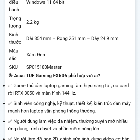
điều
Windows 11 64 bit
hành
Trọng
2.2 kg
lượng
Kích
Dài 354 mm – Rộng 251 mm – Dày 24.9 mm
thước
Màu
Xám Đen
sắc
SKU
SP015180Master
🎯 Asus TUF Gaming FX506 phù hợp với ai?
✅ Game thủ cần laptop gaming tầm hiệu năng tốt, có card
rời RTX 3050 và màn hình 144Hz.
✅ Sinh viên công nghệ, kỹ thuật, thiết kế, kiến trúc cần máy
mạnh hơn laptop văn phòng thông thường.
✅ Người dùng làm việc đa nhiệm, thường xuyên mở nhiều
ứng dụng, trình duyệt và phần mềm cùng lúc.
✅ Người làm đồ họa 2D, chỉnh sửa ảnh, dựng video cơ bản