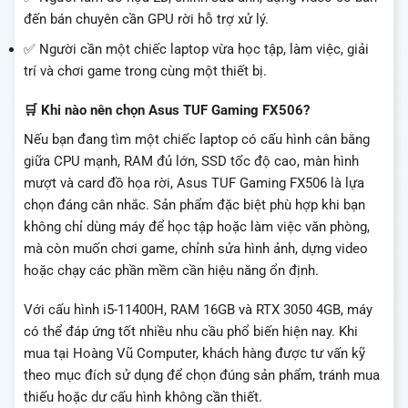
đến bán chuyên cần GPU rời hỗ trợ xử lý.
✅ Người cần một chiếc laptop vừa học tập, làm việc, giải
trí và chơi game trong cùng một thiết bị.
🛒 Khi nào nên chọn Asus TUF Gaming FX506?
Nếu bạn đang tìm một chiếc laptop có cấu hình cân bằng
giữa CPU mạnh, RAM đủ lớn, SSD tốc độ cao, màn hình
mượt và card đồ họa rời, Asus TUF Gaming FX506 là lựa
chọn đáng cân nhắc. Sản phẩm đặc biệt phù hợp khi bạn
không chỉ dùng máy để học tập hoặc làm việc văn phòng,
mà còn muốn chơi game, chỉnh sửa hình ảnh, dựng video
hoặc chạy các phần mềm cần hiệu năng ổn định.
Với cấu hình i5-11400H, RAM 16GB và RTX 3050 4GB, máy
có thể đáp ứng tốt nhiều nhu cầu phổ biến hiện nay. Khi
mua tại Hoàng Vũ Computer, khách hàng được tư vấn kỹ
theo mục đích sử dụng để chọn đúng sản phẩm, tránh mua
thiếu hoặc dư cấu hình không cần thiết.