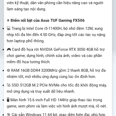
viên kỹ thuật, dân văn phòng cần hiệu năng cao và người
làm sáng tạo nội dung.
⭐ Điểm nổi bật của Asus TUF Gaming FX506
💻 Trang bị Intel Core i5-11400H, bộ nhớ đệm 12M, xung
nhịp tối đa lên đến 4.50 GHz, đáp ứng tốt các tác vụ nặng
hơn laptop phổ thông.
🎮 Card đồ họa rời NVIDIA GeForce RTX 3050 4GB hỗ trợ
chơi game, dựng hình, chỉnh sửa ảnh, video và các phần
mềm đồ họa tương thích.
⚙️ RAM 16GB DDR4 3200MHz gồm 2 thanh 8GB, hỗ trợ đa
nhiệm tốt, mở nhiều ứng dụng cùng lúc ổn định hơn.
🚀 SSD 512GB M.2 PCIe NVMe cho tốc độ khởi động máy,
mở ứng dụng và truy xuất dữ liệu nhanh.
🖥️ Màn hình 15.6 inch Full HD 144Hz giúp thao tác trong
game, xem phim và làm việc với hình ảnh mượt mà, rõ nét.
🎯 Cài sẵn Windows 11 64 bit, giao diện hiện đại, phù hợp