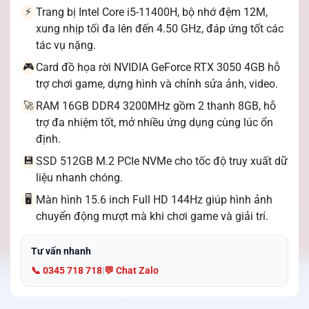
Trang bị Intel Core i5-11400H, bộ nhớ đệm 12M,
⚡
xung nhịp tối đa lên đến 4.50 GHz, đáp ứng tốt các
tác vụ nặng.
Card đồ họa rời NVIDIA GeForce RTX 3050 4GB hỗ
🎮
trợ chơi game, dựng hình và chỉnh sửa ảnh, video.
RAM 16GB DDR4 3200MHz gồm 2 thanh 8GB, hỗ
🚀
trợ đa nhiệm tốt, mở nhiều ứng dụng cùng lúc ổn
định.
SSD 512GB M.2 PCIe NVMe cho tốc độ truy xuất dữ
💾
liệu nhanh chóng.
Màn hình 15.6 inch Full HD 144Hz giúp hình ảnh
🖥️
chuyển động mượt mà khi chơi game và giải trí.
Tư vấn nhanh
📞 0345 718 718
|
💬 Chat Zalo