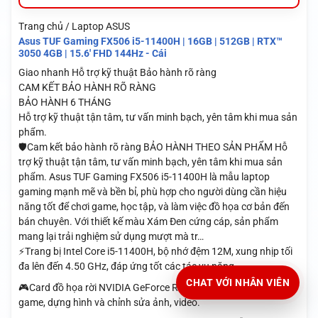
Trang chủ / Laptop ASUS
Asus TUF Gaming FX506 i5-11400H | 16GB | 512GB | RTX™
3050 4GB | 15.6′ FHD 144Hz - Cái
Giao nhanh
Hỗ trợ kỹ thuật
Bảo hành rõ ràng
CAM KẾT BẢO HÀNH RÕ RÀNG
BẢO HÀNH 6 THÁNG
Hỗ trợ kỹ thuật tận tâm, tư vấn minh bạch, yên tâm khi mua sản
phẩm.
🛡️Cam kết bảo hành rõ ràng BẢO HÀNH THEO SẢN PHẨM Hỗ
trợ kỹ thuật tận tâm, tư vấn minh bạch, yên tâm khi mua sản
phẩm. Asus TUF Gaming FX506 i5-11400H là mẫu laptop
gaming mạnh mẽ và bền bỉ, phù hợp cho người dùng cần hiệu
năng tốt để chơi game, học tập, và làm việc đồ họa cơ bản đến
bán chuyên. Với thiết kế màu Xám Đen cứng cáp, sản phẩm
mang lại trải nghiệm sử dụng mượt mà tr…
⚡Trang bị Intel Core i5-11400H, bộ nhớ đệm 12M, xung nhịp tối
đa lên đến 4.50 GHz, đáp ứng tốt các tác vụ nặng.
CHAT VỚI NHÂN VIÊN
🎮Card đồ họa rời NVIDIA GeForce RTX 3050 4GB hỗ trợ chơi
game, dựng hình và chỉnh sửa ảnh, video.