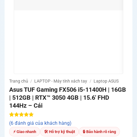
Quà tặ
khuyế
Trang chủ
/
LAPTOP - Máy tính xách tay
/
Laptop ASUS
Asus TUF Gaming FX506 i5-11400H | 16GB
| 512GB | RTX™ 3050 4GB | 15.6′ FHD
144Hz – Cái
5.00
6
trên 5
(6 đánh giá của khách hàng)
dựa trên
đánh giá
⚡ Giao nhanh
🛠 Hỗ trợ kỹ thuật
🔒 Bảo hành rõ ràng