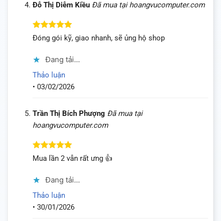
Đỗ Thị Diễm Kiều
Đã mua tại hoangvucomputer.com
Được xếp
Đóng gói kỹ, giao nhanh, sẽ ủng hộ shop
hạng
5
5
sao
Đang tải...
Thảo luận
•
03/02/2026
Trần Thị Bích Phượng
Đã mua tại
hoangvucomputer.com
Được xếp
Mua lần 2 vẫn rất ưng 👍
hạng
5
5
sao
Đang tải...
Thảo luận
•
30/01/2026