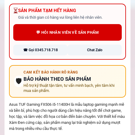
⏳
SẢN PHẨM TẠM HẾT HÀNG
Giá và thời gian có hàng vui lòng liên hệ nhân viên.
💬 HỎI NHÂN VIÊN VỀ SẢN PHẨM
☎ Gọi 0345.718.718
Chat Zalo
CAM KẾT BẢO HÀNH RÕ RÀNG
BẢO HÀNH THEO SẢN PHẨM
🛡️
Hỗ trợ kỹ thuật tận tâm, tư vấn minh bạch, yên tâm khi
mua sản phẩm.
Asus TUF Gaming FX506 i5-11400H là mẫu laptop gaming mạnh mẽ
và bền bỉ, phù hợp cho người dùng cần hiệu năng tốt để chơi game,
học tập, và làm việc đồ họa cơ bản đến bán chuyên. Với thiết kế màu
Xám Đen cứng cáp, sản phẩm mang lại trải nghiệm sử dụng mượt
mà trong nhiều nhu cầu thực tế.