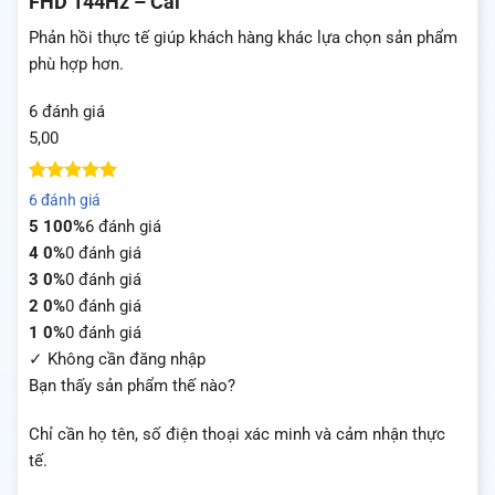
FHD 144Hz – Cái
Phản hồi thực tế giúp khách hàng khác lựa chọn sản phẩm
phù hợp hơn.
6 đánh giá
5,00
5
5
trên 5
6 đánh giá
dựa trên
5
100%
6 đánh giá
đánh giá
4
0%
0 đánh giá
3
0%
0 đánh giá
2
0%
0 đánh giá
1
0%
0 đánh giá
✓ Không cần đăng nhập
Bạn thấy sản phẩm thế nào?
Chỉ cần họ tên, số điện thoại xác minh và cảm nhận thực
tế.