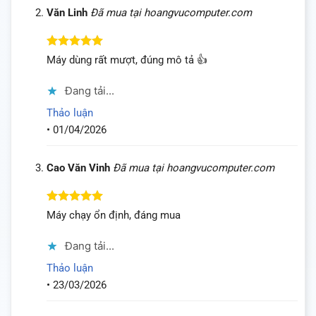
Văn Linh
Đã mua tại hoangvucomputer.com
Được xếp
Máy dùng rất mượt, đúng mô tả 👍
hạng
5
5
sao
Đang tải...
Thảo luận
•
01/04/2026
Cao Văn Vinh
Đã mua tại hoangvucomputer.com
Được xếp
Máy chạy ổn định, đáng mua
hạng
5
5
sao
Đang tải...
Thảo luận
•
23/03/2026