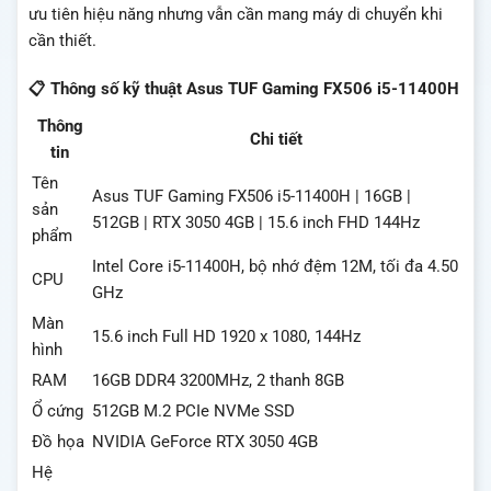
ưu tiên hiệu năng nhưng vẫn cần mang máy di chuyển khi
cần thiết.
📋 Thông số kỹ thuật Asus TUF Gaming FX506 i5-11400H
Thông
Chi tiết
tin
Tên
Asus TUF Gaming FX506 i5-11400H | 16GB |
sản
512GB | RTX 3050 4GB | 15.6 inch FHD 144Hz
phẩm
Intel Core i5-11400H, bộ nhớ đệm 12M, tối đa 4.50
CPU
GHz
Màn
15.6 inch Full HD 1920 x 1080, 144Hz
hình
RAM
16GB DDR4 3200MHz, 2 thanh 8GB
Ổ cứng
512GB M.2 PCIe NVMe SSD
Đồ họa
NVIDIA GeForce RTX 3050 4GB
Hệ