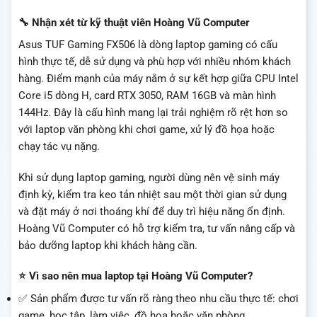
🔧 Nhận xét từ kỹ thuật viên Hoàng Vũ Computer
Asus TUF Gaming FX506 là dòng laptop gaming có cấu
hình thực tế, dễ sử dụng và phù hợp với nhiều nhóm khách
hàng. Điểm mạnh của máy nằm ở sự kết hợp giữa CPU Intel
Core i5 dòng H, card RTX 3050, RAM 16GB và màn hình
144Hz. Đây là cấu hình mang lại trải nghiệm rõ rệt hơn so
với laptop văn phòng khi chơi game, xử lý đồ họa hoặc
chạy tác vụ nặng.
Khi sử dụng laptop gaming, người dùng nên vệ sinh máy
định kỳ, kiểm tra keo tản nhiệt sau một thời gian sử dụng
và đặt máy ở nơi thoáng khí để duy trì hiệu năng ổn định.
Hoàng Vũ Computer có hỗ trợ kiểm tra, tư vấn nâng cấp và
bảo dưỡng laptop khi khách hàng cần.
⭐ Vì sao nên mua laptop tại Hoàng Vũ Computer?
✅ Sản phẩm được tư vấn rõ ràng theo nhu cầu thực tế: chơi
game, học tập, làm việc, đồ họa hoặc văn phòng.