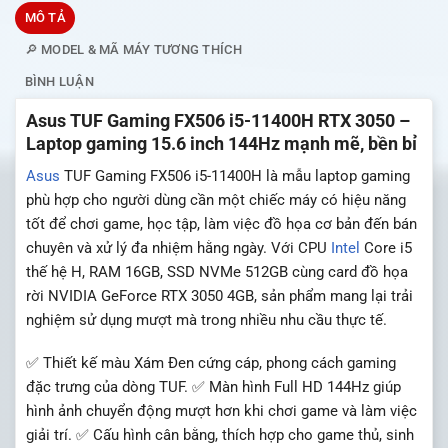
MÔ TẢ
🔎 MODEL & MÃ MÁY TƯƠNG THÍCH
BÌNH LUẬN
Asus TUF Gaming FX506 i5-11400H RTX 3050 –
Laptop gaming 15.6 inch 144Hz mạnh mẽ, bền bỉ
Asus
TUF Gaming FX506 i5-11400H là mẫu laptop gaming
phù hợp cho người dùng cần một chiếc máy có hiệu năng
tốt để chơi game, học tập, làm việc đồ họa cơ bản đến bán
chuyên và xử lý đa nhiệm hằng ngày. Với CPU
Intel
Core i5
thế hệ H, RAM 16GB, SSD NVMe 512GB cùng card đồ họa
rời NVIDIA GeForce RTX 3050 4GB, sản phẩm mang lại trải
nghiệm sử dụng mượt mà trong nhiều nhu cầu thực tế.
✅ Thiết kế màu Xám Đen cứng cáp, phong cách gaming
đặc trưng của dòng TUF. ✅ Màn hình Full HD 144Hz giúp
hình ảnh chuyển động mượt hơn khi chơi game và làm việc
giải trí. ✅ Cấu hình cân bằng, thích hợp cho game thủ, sinh