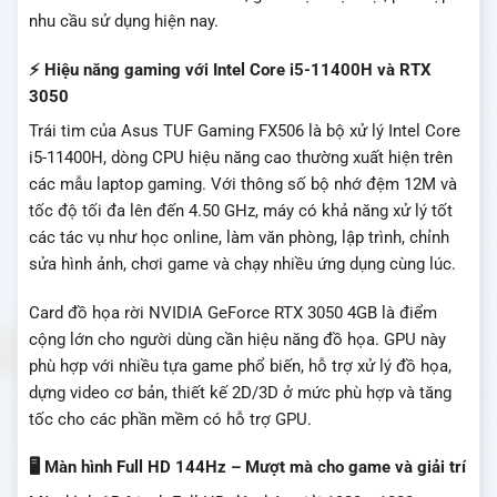
nhu cầu sử dụng hiện nay.
⚡ Hiệu năng gaming với Intel Core i5-11400H và RTX
3050
Trái tim của Asus TUF Gaming FX506 là bộ xử lý Intel Core
i5-11400H, dòng CPU hiệu năng cao thường xuất hiện trên
các mẫu laptop gaming. Với thông số bộ nhớ đệm 12M và
tốc độ tối đa lên đến 4.50 GHz, máy có khả năng xử lý tốt
các tác vụ như học online, làm văn phòng, lập trình, chỉnh
sửa hình ảnh, chơi game và chạy nhiều ứng dụng cùng lúc.
Card đồ họa rời NVIDIA GeForce RTX 3050 4GB là điểm
cộng lớn cho người dùng cần hiệu năng đồ họa. GPU này
phù hợp với nhiều tựa game phổ biến, hỗ trợ xử lý đồ họa,
dựng video cơ bản, thiết kế 2D/3D ở mức phù hợp và tăng
tốc cho các phần mềm có hỗ trợ GPU.
🖥️ Màn hình Full HD 144Hz – Mượt mà cho game và giải trí