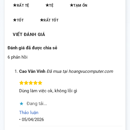
★
★
★
RẤT TỆ
TỆ
TẠM ỔN
★
★
TỐT
RẤT TỐT
VIẾT ĐÁNH GIÁ
Đánh giá đã được chia sẻ
6 phản hồi
Cao Văn Vinh
Đã mua tại hoangvucomputer.com
Được xếp
Dùng làm việc ok, không lỗi gì
hạng
5
5
sao
Đang tải...
Thảo luận
•
05/04/2026