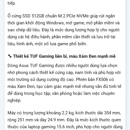
tiếp.
Ổ cứng SSD 512GB chuẩn M.2 PCIe NVMe giúp rút ngắn
thời gian khởi động Windows, mở game, mở phần mềm và
sao chép dữ liệu. Đây là mức dung lượng hợp lý cho người
dùng cài hệ điều hành, phần mềm cần thiết và lưu trữ tài
liệu, hình ảnh, một số tựa game phổ biến.
🔧 Thiết kế TUF Gaming bền bỉ, màu Xám Đen mạnh mẽ
Dòng Asus TUF Gaming được nhiều người dùng lựa chọn
nhờ phong cách thiết kế cứng cáp, nam tính và phù hợp với
môi trường sử dụng cường độ cao. Phiên bản FX506 có
màu Xám Đen, tạo cảm giác mạnh mẽ nhưng vẫn đủ tinh tế
để dùng trong học tập, văn phòng hoặc làm việc chuyên
nghiệp.
Máy có trọng lượng khoảng 2.2 kg, kích thước dài 354 mm,
rộng 251 mm và dày 24.9 mm. Đây là mức kích thước quen
thuộc của laptop gaming 15.6 inch, phù hợp cho người dùng