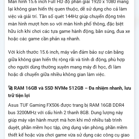
Màn hình 15.6 inch Full HD độ phân giải 1920 x 1080 mang
lại không gian hiển thị quen thuộc, dễ sử dụng cho cả làm
việc và giải trí. Tần số quét 144Hz giúp chuyển động trên
màn hình mượt hơn so với màn hình phổ thông, đặc biệt
hữu ích khi chơi các tựa game hành động, bắn súng, đua xe
hoặc các game cần phản xạ nhanh.
Với kích thước 15.6 inch, máy vẫn đảm bảo sự cân bằng
giữa không gian hiển thị rộng rãi và tính di động, phù hợp
cho người dùng thường xuyên mang máy đi học, đi làm
hoặc di chuyển giữa nhiều không gian làm việc.
🚀 RAM 16GB và SSD NVMe 512GB – Đa nhiệm nhanh, lưu
trữ tiện lợi
Asus TUF Gaming FX506 được trang bị RAM 16GB DDR4
bus 3200MHz với cấu hình 2 thanh 8GB. Dung lượng này
giúp máy vận hành mượt mà hơn khi mở nhiều tab trình
duyệt, phần mềm học tập, ứng dụng văn phòng, phần mềm
thiết kế hoặc vừa chơi game vừa sử dụng các công cụ giao