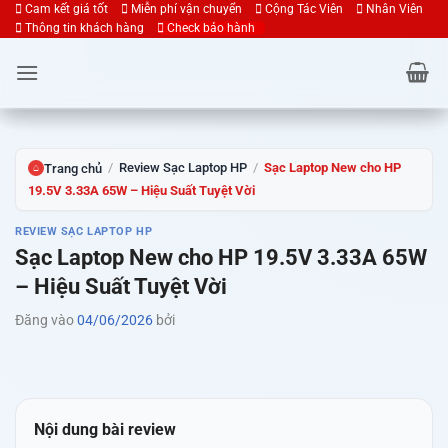
Bỏ
Cam kết giá tốt
Miễn phí vận chuyển
Cộng Tác Viên
Nhân Viên
Thông tin khách hàng
Check bảo hành
qua
nội
dung
/
Review Sạc Laptop HP
/
Sạc Laptop New cho HP
Trang chủ
⌂
19.5V 3.33A 65W – Hiệu Suất Tuyệt Vời
REVIEW SẠC LAPTOP HP
Sạc Laptop New cho HP 19.5V 3.33A 65W
– Hiệu Suất Tuyệt Vời
Đăng vào
04/06/2026
bởi
Nội dung bài review