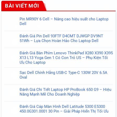
BÀI VIẾT MỚI
Pin MR90Y 6 Cell – Nâng cao hiệu suất cho Laptop
Dell
Không
có
Đánh Giá Pin Dell 93FTF D4CMT DJWGP DV9NT
bình
51Wh – Lựa Chọn Hoàn Hảo Cho Laptop Dell
luận
Không
ở
có
Pin
Đánh Giá Bàn Phím Lenovo ThinkPad X280 X390 X395
bình
MR90Y
X13 L13 Yoga Gen 1 Có Con Trỏ US – Phụ Kiện Tối
luận
6
Ưu Cho Laptop
ở
Cell
Không
Đánh
–
có
Sạc Dell Chính Hãng USB-C Type-C 130W 20V 6.5A
Giá
Nâng
bình
Oval
Pin
cao
luận
Không
Dell
hiệu
ở
có
93FTF
suất
Đánh Giá Chi Tiết Laptop HP ProBook 650 G9 – Hiệu
Đánh
bình
D4CMT
cho
Năng Mạnh Mẽ Cho Doanh Nghiệp
Giá
luận
DJWGP
Laptop
Không
Bàn
ở
DV9NT
Dell
có
Phím
Sạc
51Wh
Đánh Giá Cáp Màn Hình Dell Latitude 5300 E5300
bình
Lenovo
Dell
–
450.0G301.0001 30 Pin – Giải Pháp Hiển Thị Tối Ưu
luận
ThinkPad
Chính
Lựa
Không