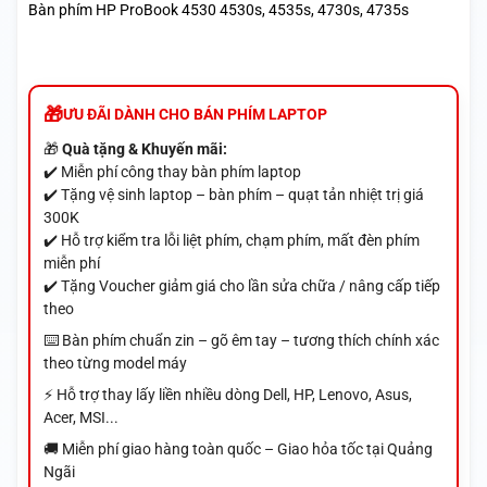
Bàn phím HP ProBook 4530 4530s, 4535s, 4730s, 4735s
ƯU ĐÃI DÀNH CHO BÁN PHÍM LAPTOP
🎁
Quà tặng & Khuyến mãi:
✔️ Miễn phí công thay bàn phím laptop
✔️ Tặng vệ sinh laptop – bàn phím – quạt tản nhiệt trị giá
300K
✔️ Hỗ trợ kiểm tra lỗi liệt phím, chạm phím, mất đèn phím
miễn phí
✔️ Tặng Voucher giảm giá cho lần sửa chữa / nâng cấp tiếp
theo
⌨️ Bàn phím chuẩn zin – gõ êm tay – tương thích chính xác
theo từng model máy
⚡ Hỗ trợ thay lấy liền nhiều dòng Dell, HP, Lenovo, Asus,
Acer, MSI...
🚚 Miễn phí giao hàng toàn quốc – Giao hỏa tốc tại Quảng
Ngãi