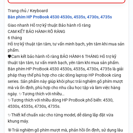
Trang chủ / Keyboard
Bàn phím HP ProBook 4530 4530s, 4535s, 4730s, 4735s
Giao nhanh
Hỗ trợ kỹ thuật
Bảo hành rõ ràng
CAM KẾT BẢO HÀNH RÕ RÀNG
6 tháng
Hỗ trợ kỹ thuật tận tâm, tư vấn minh bạch, yên tâm khi mua sản
phẩm.
🛡️Cam kết bảo hành rõ ràng BẢO HÀNH 6 THÁNG Hỗ trợ kỹ
thuật tận tâm, tư vấn minh bạch, yên tâm khi mua sản phẩm.
Bàn phím HP ProBook 4530 4530s, 4535s, 4730s, 4735s là giải
pháp thay thế phù hợp cho các dòng laptop HP ProBook cùng
series. Sản phẩm này giúp khôi phục trải nghiệm gõ phím mượt
mà và ổn định, phù hợp cho nhu cầu học tập và làm việc hàng
ngày. ✨Tương thích với nhiều…
✨Tương thích với nhiều dòng HP ProBook phổ biến: 4530,
4530s, 4535s, 4730s, 4735s.
✨Thiết kế chuẩn xác cho từng model, dễ dàng lắp đặt vừa
khung máy.
🎯Trải nghiệm gõ phím mượt mà, phản hồi ổn định, sử dụng lâu