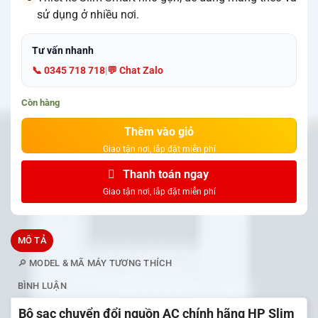
sử dụng ở nhiều nơi.
Tư vấn nhanh
📞 0345 718 718
|
💬 Chat Zalo
Còn hàng
Thêm vào giỏ
Thanh toán ngay
MÔ TẢ
🔎 MODEL & MÃ MÁY TƯƠNG THÍCH
BÌNH LUẬN
Bộ sạc chuyển đổi nguồn AC chính hãng HP Slim