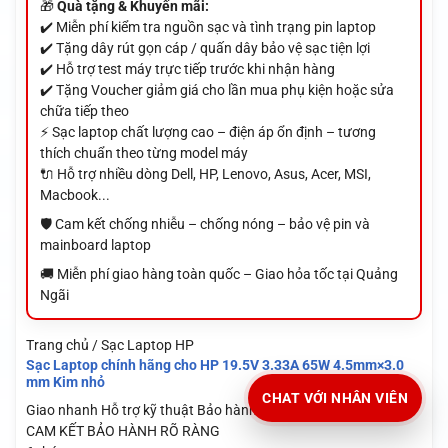
🎁
Quà tặng & Khuyến mãi:
✔️ Miễn phí kiểm tra nguồn sạc và tình trạng pin laptop
✔️ Tặng dây rút gọn cáp / quấn dây bảo vệ sạc tiện lợi
✔️ Hỗ trợ test máy trực tiếp trước khi nhận hàng
✔️ Tặng Voucher giảm giá cho lần mua phụ kiện hoặc sửa
chữa tiếp theo
⚡ Sạc laptop chất lượng cao – điện áp ổn định – tương
thích chuẩn theo từng model máy
🔌 Hỗ trợ nhiều dòng Dell, HP, Lenovo, Asus, Acer, MSI,
Macbook...
🛡️ Cam kết chống nhiễu – chống nóng – bảo vệ pin và
mainboard laptop
🚚 Miễn phí giao hàng toàn quốc – Giao hỏa tốc tại Quảng
Ngãi
Trang chủ / Sạc Laptop HP
Sạc Laptop chính hãng cho HP 19.5V 3.33A 65W 4.5mm×3.0
mm Kim nhỏ
CHAT VỚI NHÂN VIÊN
Giao nhanh
Hỗ trợ kỹ thuật
Bảo hành rõ ràng
CAM KẾT BẢO HÀNH RÕ RÀNG