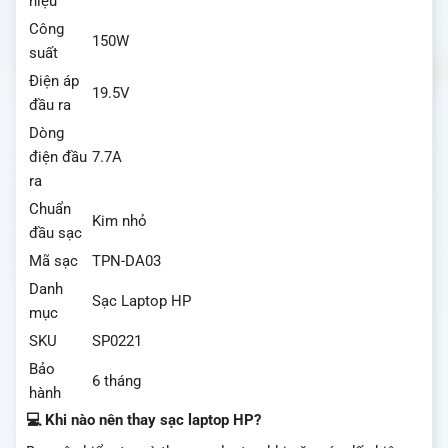
hiệu
Công
150W
suất
Điện áp
19.5V
đầu ra
Dòng
điện đầu
7.7A
ra
Chuẩn
Kim nhỏ
đầu sạc
Mã sạc
TPN-DA03
Danh
Sạc Laptop HP
mục
SKU
SP0221
Bảo
6 tháng
hành
💻 Khi nào nên thay sạc laptop HP?