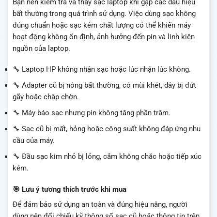
Bạn nên kiểm tra và thay sạc laptop khi gặp các dấu hiệu
bất thường trong quá trình sử dụng. Việc dùng sạc không
đúng chuẩn hoặc sạc kém chất lượng có thể khiến máy
hoạt động không ổn định, ảnh hưởng đến pin và linh kiện
nguồn của laptop.
🔧 Laptop HP không nhận sạc hoặc lúc nhận lúc không.
🔧 Adapter cũ bị nóng bất thường, có mùi khét, dây bị đứt
gãy hoặc chập chờn.
🔧 Máy báo sạc nhưng pin không tăng phần trăm.
🔧 Sạc cũ bị mất, hỏng hoặc công suất không đáp ứng nhu
cầu của máy.
🔧 Đầu sạc kim nhỏ bị lỏng, cắm không chắc hoặc tiếp xúc
kém.
🎯 Lưu ý tương thích trước khi mua
Để đảm bảo sử dụng an toàn và đúng hiệu năng, người
dùng nên đối chiếu kỹ thông số sạc cũ hoặc thông tin trên