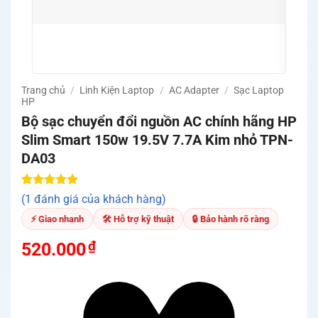
🛡️ C
và m
🚚 Mi
Quản
Trang chủ
/
Linh Kiện Laptop
/
AC Adapter
/
Sạc Laptop
HP
Bộ sạc chuyển đổi nguồn AC chính hãng HP
Slim Smart 150w 19.5V 7.7A Kim nhỏ TPN-
DA03
5.00
1
trên 5
(1 đánh giá của khách hàng)
dựa trên
đánh giá
⚡ Giao nhanh
🛠 Hỗ trợ kỹ thuật
🔒 Bảo hành rõ ràng
₫
520.000