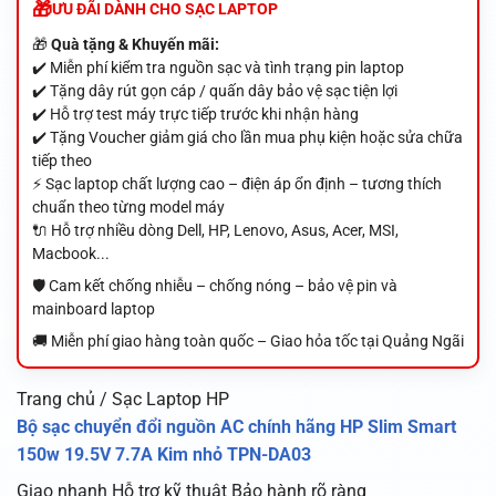
ƯU ĐÃI DÀNH CHO SẠC LAPTOP
🎁
Quà tặng & Khuyến mãi:
✔️ Miễn phí kiểm tra nguồn sạc và tình trạng pin laptop
✔️ Tặng dây rút gọn cáp / quấn dây bảo vệ sạc tiện lợi
✔️ Hỗ trợ test máy trực tiếp trước khi nhận hàng
✔️ Tặng Voucher giảm giá cho lần mua phụ kiện hoặc sửa chữa
tiếp theo
⚡ Sạc laptop chất lượng cao – điện áp ổn định – tương thích
chuẩn theo từng model máy
🔌 Hỗ trợ nhiều dòng Dell, HP, Lenovo, Asus, Acer, MSI,
Macbook...
🛡️ Cam kết chống nhiễu – chống nóng – bảo vệ pin và
mainboard laptop
🚚 Miễn phí giao hàng toàn quốc – Giao hỏa tốc tại Quảng Ngãi
Trang chủ / Sạc Laptop HP
Bộ sạc chuyển đổi nguồn AC chính hãng HP Slim Smart
150w 19.5V 7.7A Kim nhỏ TPN-DA03
Giao nhanh
Hỗ trợ kỹ thuật
Bảo hành rõ ràng