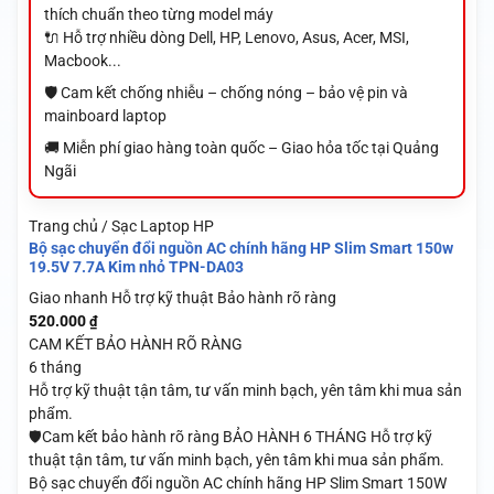
thích chuẩn theo từng model máy
🔌 Hỗ trợ nhiều dòng Dell, HP, Lenovo, Asus, Acer, MSI,
Macbook...
🛡️ Cam kết chống nhiễu – chống nóng – bảo vệ pin và
mainboard laptop
🚚 Miễn phí giao hàng toàn quốc – Giao hỏa tốc tại Quảng
Ngãi
Trang chủ / Sạc Laptop HP
Bộ sạc chuyển đổi nguồn AC chính hãng HP Slim Smart 150w
19.5V 7.7A Kim nhỏ TPN-DA03
Giao nhanh
Hỗ trợ kỹ thuật
Bảo hành rõ ràng
520.000
₫
CAM KẾT BẢO HÀNH RÕ RÀNG
6 tháng
Hỗ trợ kỹ thuật tận tâm, tư vấn minh bạch, yên tâm khi mua sản
phẩm.
🛡️Cam kết bảo hành rõ ràng BẢO HÀNH 6 THÁNG Hỗ trợ kỹ
thuật tận tâm, tư vấn minh bạch, yên tâm khi mua sản phẩm.
Bộ sạc chuyển đổi nguồn AC chính hãng HP Slim Smart 150W