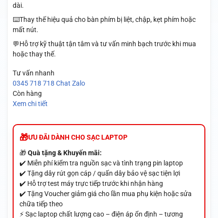
dài.
⌨️Thay thế hiệu quả cho bàn phím bị liệt, chập, kẹt phím hoặc
mất nút.
💬Hỗ trợ kỹ thuật tận tâm và tư vấn minh bạch trước khi mua
hoặc thay thế.
Tư vấn nhanh
0345 718 718
Chat Zalo
Còn hàng
Xem chi tiết
ƯU ĐÃI DÀNH CHO SẠC LAPTOP
🎁
Quà tặng & Khuyến mãi:
✔️ Miễn phí kiểm tra nguồn sạc và tình trạng pin laptop
✔️ Tặng dây rút gọn cáp / quấn dây bảo vệ sạc tiện lợi
✔️ Hỗ trợ test máy trực tiếp trước khi nhận hàng
✔️ Tặng Voucher giảm giá cho lần mua phụ kiện hoặc sửa
chữa tiếp theo
⚡ Sạc laptop chất lượng cao – điện áp ổn định – tương