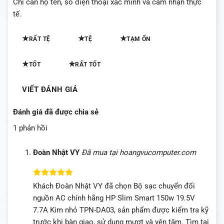
Chỉ cần họ tên, số điện thoại xác minh và cảm nhận thực
tế.
★
★
★
RẤT TỆ
TỆ
TẠM ỔN
★
★
TỐT
RẤT TỐT
VIẾT ĐÁNH GIÁ
Đánh giá đã được chia sẻ
1 phản hồi
Đoàn Nhật VY
Đã mua tại hoangvucomputer.com
Được xếp
Khách Đoàn Nhật VY đã chọn Bộ sạc chuyển đổi
hạng
5
5
nguồn AC chính hãng HP Slim Smart 150w 19.5V
sao
7.7A Kim nhỏ TPN-DA03, sản phẩm được kiểm tra kỹ
trước khi bàn giao, sử dụng mượt và yên tâm. Tìm tại