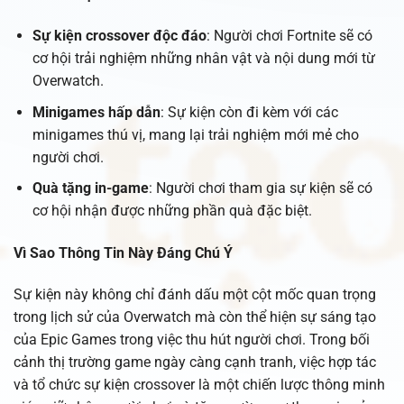
Sự kiện crossover độc đáo
: Người chơi Fortnite sẽ có
cơ hội trải nghiệm những nhân vật và nội dung mới từ
Overwatch.
Minigames hấp dẫn
: Sự kiện còn đi kèm với các
minigames thú vị, mang lại trải nghiệm mới mẻ cho
người chơi.
Quà tặng in-game
: Người chơi tham gia sự kiện sẽ có
cơ hội nhận được những phần quà đặc biệt.
Vì Sao Thông Tin Này Đáng Chú Ý
Sự kiện này không chỉ đánh dấu một cột mốc quan trọng
trong lịch sử của Overwatch mà còn thể hiện sự sáng tạo
của Epic Games trong việc thu hút người chơi. Trong bối
cảnh thị trường game ngày càng cạnh tranh, việc hợp tác
và tổ chức sự kiện crossover là một chiến lược thông minh