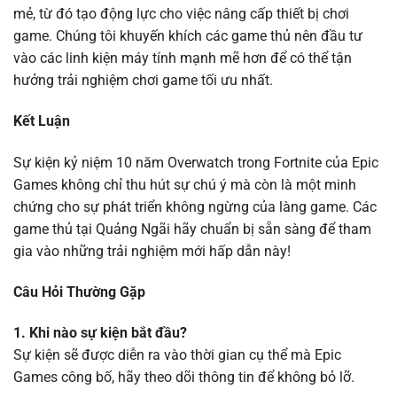
mẻ, từ đó tạo động lực cho việc nâng cấp thiết bị chơi
game. Chúng tôi khuyến khích các game thủ nên đầu tư
vào các linh kiện máy tính mạnh mẽ hơn để có thể tận
hưởng trải nghiệm chơi game tối ưu nhất.
Kết Luận
Sự kiện kỷ niệm 10 năm Overwatch trong Fortnite của Epic
Games không chỉ thu hút sự chú ý mà còn là một minh
chứng cho sự phát triển không ngừng của làng game. Các
game thủ tại Quảng Ngãi hãy chuẩn bị sẵn sàng để tham
gia vào những trải nghiệm mới hấp dẫn này!
Câu Hỏi Thường Gặp
1. Khi nào sự kiện bắt đầu?
Sự kiện sẽ được diễn ra vào thời gian cụ thể mà Epic
Games công bố, hãy theo dõi thông tin để không bỏ lỡ.