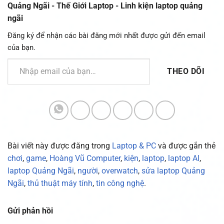
Quảng Ngãi - Thế Giới Laptop - Linh kiện laptop quảng
ngãi
Đăng ký để nhận các bài đăng mới nhất được gửi đến email
của bạn.
Nhập email của bạn…
THEO DÕI
Bài viết này được đăng trong
Laptop & PC
và được gắn thẻ
chơi
,
game
,
Hoàng Vũ Computer
,
kiện
,
laptop
,
laptop AI
,
laptop Quảng Ngãi
,
người
,
overwatch
,
sửa laptop Quảng
Ngãi
,
thủ thuật máy tính
,
tin công nghệ
.
Gửi phản hồi