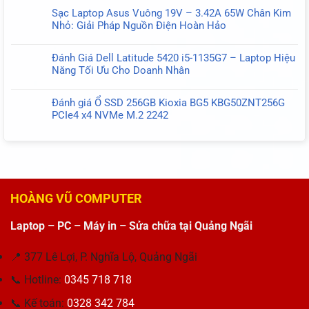
tiết
có
1185G7
Cooler
Tin
Sạc Laptop Asus Vuông 19V – 3.42A 65W Chân Kim
laptop
bình
–
Master
Cậy
Nhỏ: Giải Pháp Nguồn Điện Hoàn Hảo
Dell
luận
Hiệu
MWE
Cho
Không
Latitude
ở
năng
BRONZE
Doanh
có
3410
Sửa
và
Đánh Giá Dell Latitude 5420 i5-1135G7 – Laptop Hiệu
650
Nhân
bình
i5-
Laptop
Thiết
Năng Tối Ưu Cho Doanh Nhân
V3
luận
10210U:
Dell
kế
Không
230V
ở
Sự
Inspiron
Hoàn
có
650W
Sạc
lựa
Đánh giá Ổ SSD 256GB Kioxia BG5 KBG50ZNT256G
3515
Hảo
bình
–
Laptop
chọn
PCIe4 x4 NVMe M.2 2242
Bị
luận
Giải
Asus
tối
Không
Lỗi
ở
Pháp
Vuông
ưu
có
Pin
Đánh
Tối
19V
cho
bình
Cho
Giá
Ưu
–
công
luận
Khách
Dell
Cho
3.42A
việc
ở
Hàng
Latitude
Máy
65W
Đánh
Thu
5420
Tính
HOÀNG VŨ COMPUTER
Chân
giá
Hương
i5-
Kim
Ổ
1135G7
Nhỏ:
Laptop – PC – Máy in – Sửa chữa tại Quảng Ngãi
SSD
–
Giải
256GB
Laptop
Pháp
Kioxia
Hiệu
📍 377 Lê Lợi, P. Nghĩa Lộ, Quảng Ngãi
Nguồn
BG5
Năng
Điện
KBG50ZNT256G
📞 Hotline:
0345 718 718
Tối
Hoàn
PCIe4
Ưu
Hảo
x4
📞 Kế toán:
0328 342 784
Cho