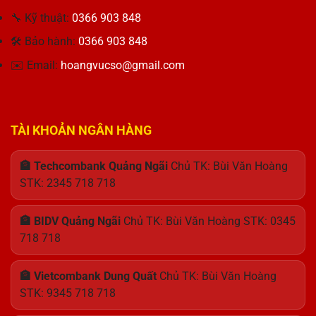
NVMe
Doanh
M.2
🔧 Kỹ thuật:
0366 903 848
Nhân
2242
🛠 Bảo hành:
0366 903 848
✉️ Email:
hoangvucso@gmail.com
TÀI KHOẢN NGÂN HÀNG
🏦 Techcombank Quảng Ngãi
Chủ TK: Bùi Văn Hoàng
STK: 2345 718 718
🏦 BIDV Quảng Ngãi
Chủ TK: Bùi Văn Hoàng STK: 0345
718 718
🏦 Vietcombank Dung Quất
Chủ TK: Bùi Văn Hoàng
STK: 9345 718 718