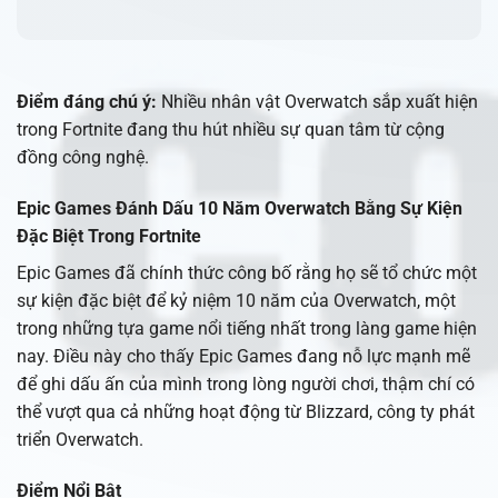
Điểm đáng chú ý:
Nhiều nhân vật Overwatch sắp xuất hiện
trong Fortnite đang thu hút nhiều sự quan tâm từ cộng
đồng công nghệ.
Epic Games Đánh Dấu 10 Năm Overwatch Bằng Sự Kiện
Đặc Biệt Trong Fortnite
Epic Games đã chính thức công bố rằng họ sẽ tổ chức một
sự kiện đặc biệt để kỷ niệm 10 năm của Overwatch, một
trong những tựa game nổi tiếng nhất trong làng game hiện
nay. Điều này cho thấy Epic Games đang nỗ lực mạnh mẽ
để ghi dấu ấn của mình trong lòng người chơi, thậm chí có
thể vượt qua cả những hoạt động từ Blizzard, công ty phát
triển Overwatch.
Điểm Nổi Bật