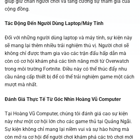
giúp giữ chân người chơi và tăng cường sự tham gia của
cộng đồng.
Tác Động Đến Người Dùng Laptop/Máy Tính
Đối với những người dùng laptop và máy tính, sự kiện này
sẽ mang lại thêm nhiều trải nghiệm thú vị. Người chơi sẽ
không chỉ được tham gia vào các trận đấu hấp dẫn mà
còn có cơ hội khám phá các tính năng mới từ Overwatch
trong môi trường Fortnite. Điều này có thể thúc đẩy nhu
cầu nâng cấp thiết bị để có thể trải nghiệm game một cách
mượt mà nhất.
Đánh Giá Thực Tế Từ Góc Nhìn Hoàng Vũ Computer
Tại Hoàng Vũ Computer, chúng tôi đánh giá cao sự kiện
này như một cơ hội lớn cho các game thủ tại Quảng Ngãi.
Sự kiện không chỉ mang lại niềm vui và sự hào hứng mà
còn mở ra cơ hội để người chơi khám phá các trò chơi mới