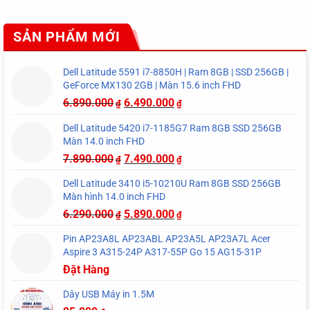
SẢN PHẨM MỚI
Dell Latitude 5591 i7-8850H | Ram 8GB | SSD 256GB |
GeForce MX130 2GB | Màn 15.6 inch FHD
6.890.000
6.490.000
₫
₫
Dell Latitude 5420 i7-1185G7 Ram 8GB SSD 256GB
Màn 14.0 inch FHD
7.890.000
7.490.000
₫
₫
Dell Latitude 3410 i5-10210U Ram 8GB SSD 256GB
Màn hình 14.0 inch FHD
6.290.000
5.890.000
₫
₫
Pin AP23A8L AP23ABL AP23A5L AP23A7L Acer
Aspire 3 A315-24P A317-55P Go 15 AG15-31P
Đặt Hàng
Dây USB Máy in 1.5M