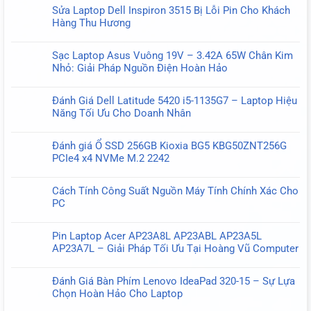
có
Sửa Laptop Dell Inspiron 3515 Bị Lỗi Pin Cho Khách
bình
Hàng Thu Hương
luận
Không
ở
có
Cooler
Sạc Laptop Asus Vuông 19V – 3.42A 65W Chân Kim
bình
Master
Nhỏ: Giải Pháp Nguồn Điện Hoàn Hảo
luận
MWE
Không
ở
BRONZE
có
Sửa
Đánh Giá Dell Latitude 5420 i5-1135G7 – Laptop Hiệu
650
bình
Laptop
Năng Tối Ưu Cho Doanh Nhân
V3
luận
Dell
Không
230V
ở
Inspiron
có
650W
Sạc
Đánh giá Ổ SSD 256GB Kioxia BG5 KBG50ZNT256G
3515
bình
–
Laptop
PCIe4 x4 NVMe M.2 2242
Bị
luận
Giải
Asus
Không
Lỗi
ở
Pháp
Vuông
có
Pin
Đánh
Tối
Cách Tính Công Suất Nguồn Máy Tính Chính Xác Cho
19V
bình
Cho
Giá
Ưu
PC
–
luận
Khách
Dell
Cho
Không
3.42A
ở
Hàng
Latitude
Máy
có
65W
Đánh
Thu
Pin Laptop Acer AP23A8L AP23ABL AP23A5L
5420
Tính
bình
Chân
giá
Hương
AP23A7L – Giải Pháp Tối Ưu Tại Hoàng Vũ Computer
i5-
luận
Kim
Ổ
Không
1135G7
ở
Nhỏ:
SSD
có
–
Cách
Giải
Đánh Giá Bàn Phím Lenovo IdeaPad 320-15 – Sự Lựa
256GB
bình
Laptop
Tính
Pháp
Chọn Hoàn Hảo Cho Laptop
Kioxia
luận
Hiệu
Công
Nguồn
Không
BG5