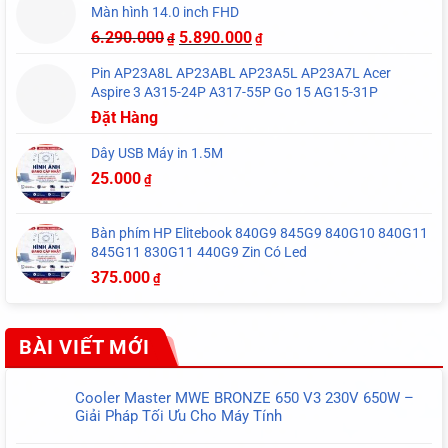
Màn hình 14.0 inch FHD
6.290.000
5.890.000
₫
₫
Pin AP23A8L AP23ABL AP23A5L AP23A7L Acer
Aspire 3 A315-24P A317-55P Go 15 AG15-31P
Đặt Hàng
Dây USB Máy in 1.5M
25.000
₫
Bàn phím HP Elitebook 840G9 845G9 840G10 840G11
845G11 830G11 440G9 Zin Có Led
375.000
₫
BÀI VIẾT MỚI
Cooler Master MWE BRONZE 650 V3 230V 650W –
Giải Pháp Tối Ưu Cho Máy Tính
Không