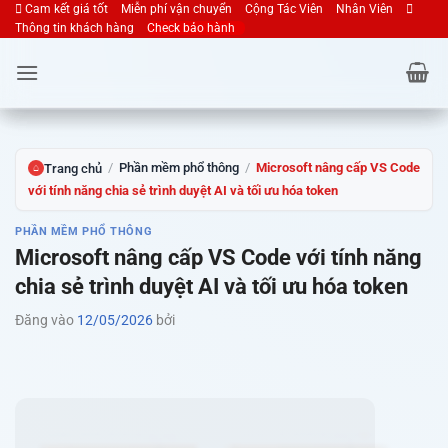
Cam kết giá tốt
Miễn phí vận chuyển
Cộng Tác Viên
Nhân Viên
Bỏ
Thông tin khách hàng
Check bảo hành
qua
nội
dung
/
Phần mềm phổ thông
/
Microsoft nâng cấp VS Code
Trang chủ
⌂
với tính năng chia sẻ trình duyệt AI và tối ưu hóa token
PHẦN MỀM PHỔ THÔNG
Microsoft nâng cấp VS Code với tính năng
chia sẻ trình duyệt AI và tối ưu hóa token
Đăng vào
12/05/2026
bởi