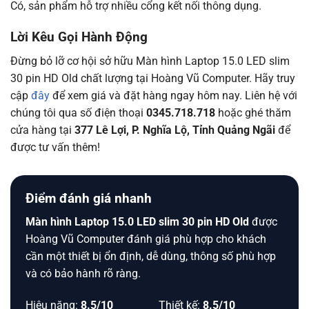
Có, sản phẩm hỗ trợ nhiều cổng kết nối thông dụng.
Lời Kêu Gọi Hành Động
Đừng bỏ lỡ cơ hội sở hữu Màn hình Laptop 15.0 LED slim
30 pin HD Old chất lượng tại Hoàng Vũ Computer. Hãy truy
cập
đây
để xem giá và đặt hàng ngay hôm nay. Liên hệ với
chúng tôi qua số điện thoại
0345.718.718
hoặc ghé thăm
cửa hàng tại
377 Lê Lợi, P. Nghĩa Lộ, Tỉnh Quảng Ngãi
để
được tư vấn thêm!
Điểm đánh giá nhanh
Màn hình Laptop 15.0 LED slim 30 pin HD Old
được
Hoàng Vũ Computer đánh giá phù hợp cho khách
cần một thiết bị ổn định, dễ dùng, thông số phù hợp
và có bảo hành rõ ràng.
Hiệu năng:
8.5/10
Thiết kế:
8.5/10