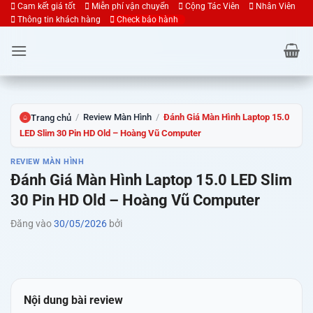
Bỏ
Cam kết giá tốt
Miễn phí vận chuyển
Cộng Tác Viên
Nhân Viên
Thông tin khách hàng
Check bảo hành
qua
nội
dung
/
Review Màn Hình
/
Đánh Giá Màn Hình Laptop 15.0
Trang chủ
⌂
LED Slim 30 Pin HD Old – Hoàng Vũ Computer
REVIEW MÀN HÌNH
Đánh Giá Màn Hình Laptop 15.0 LED Slim
30 Pin HD Old – Hoàng Vũ Computer
Đăng vào
30/05/2026
bởi
Nội dung bài review