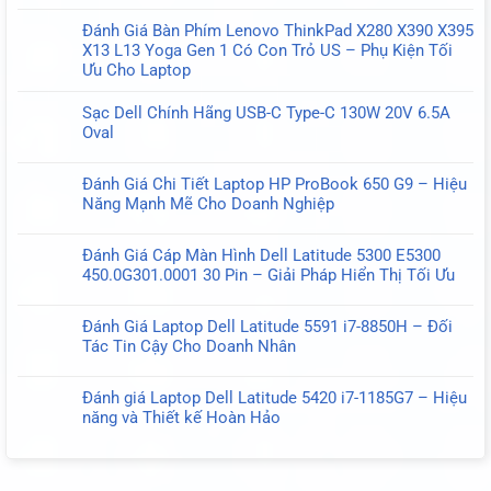
ở
có
Pin
Đánh Giá Bàn Phím Lenovo ThinkPad X280 X390 X395
bình
MR90Y
X13 L13 Yoga Gen 1 Có Con Trỏ US – Phụ Kiện Tối
luận
6
Ưu Cho Laptop
ở
Cell
Không
Đánh
–
có
Sạc Dell Chính Hãng USB-C Type-C 130W 20V 6.5A
Giá
Nâng
bình
Oval
Pin
cao
luận
Không
Dell
hiệu
ở
có
93FTF
suất
Đánh Giá Chi Tiết Laptop HP ProBook 650 G9 – Hiệu
Đánh
bình
D4CMT
cho
Năng Mạnh Mẽ Cho Doanh Nghiệp
Giá
luận
DJWGP
Laptop
Không
Bàn
ở
DV9NT
Dell
có
Phím
Sạc
51Wh
Đánh Giá Cáp Màn Hình Dell Latitude 5300 E5300
bình
Lenovo
Dell
–
450.0G301.0001 30 Pin – Giải Pháp Hiển Thị Tối Ưu
luận
ThinkPad
Chính
Lựa
Không
ở
X280
Hãng
Chọn
có
Đánh
X390
Đánh Giá Laptop Dell Latitude 5591 i7-8850H – Đối
USB-
Hoàn
bình
Giá
X395
Tác Tin Cậy Cho Doanh Nhân
C
Hảo
luận
Chi
X13
Không
Type-
Cho
ở
Tiết
L13
có
C
Laptop
Đánh
Đánh giá Laptop Dell Latitude 5420 i7-1185G7 – Hiệu
Laptop
Yoga
bình
130W
Dell
Giá
năng và Thiết kế Hoàn Hảo
HP
Gen
luận
20V
Cáp
Không
ProBook
1
ở
6.5A
Màn
có
650
Có
Đánh
Oval
Hình
bình
G9
Con
Giá
Dell