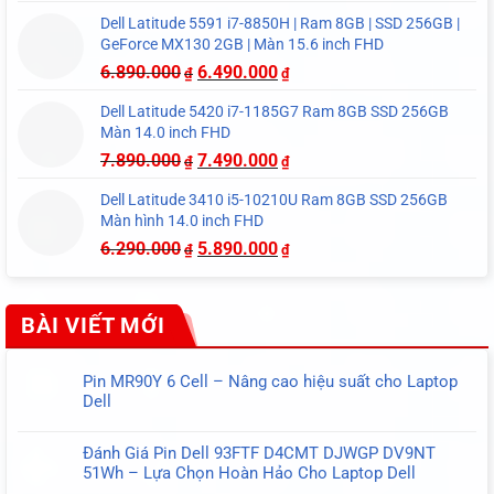
Dell Latitude 5591 i7-8850H | Ram 8GB | SSD 256GB |
GeForce MX130 2GB | Màn 15.6 inch FHD
6.890.000
6.490.000
₫
₫
Dell Latitude 5420 i7-1185G7 Ram 8GB SSD 256GB
Màn 14.0 inch FHD
7.890.000
7.490.000
₫
₫
Dell Latitude 3410 i5-10210U Ram 8GB SSD 256GB
Màn hình 14.0 inch FHD
6.290.000
5.890.000
₫
₫
BÀI VIẾT MỚI
Pin MR90Y 6 Cell – Nâng cao hiệu suất cho Laptop
Dell
Không
có
Đánh Giá Pin Dell 93FTF D4CMT DJWGP DV9NT
bình
51Wh – Lựa Chọn Hoàn Hảo Cho Laptop Dell
luận
Không