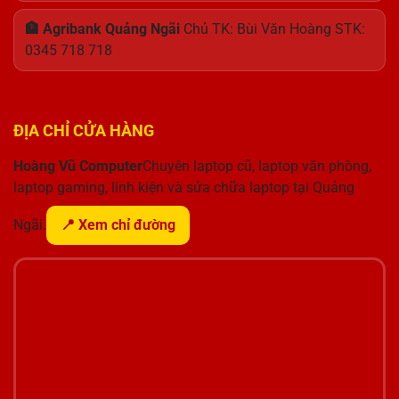
🏦 Agribank Quảng Ngãi
Chủ TK: Bùi Văn Hoàng STK:
0345 718 718
ĐỊA CHỈ CỬA HÀNG
Hoàng Vũ Computer
Chuyên laptop cũ, laptop văn phòng,
laptop gaming, linh kiện và sửa chữa laptop tại Quảng
Ngãi.
📍 Xem chỉ đường