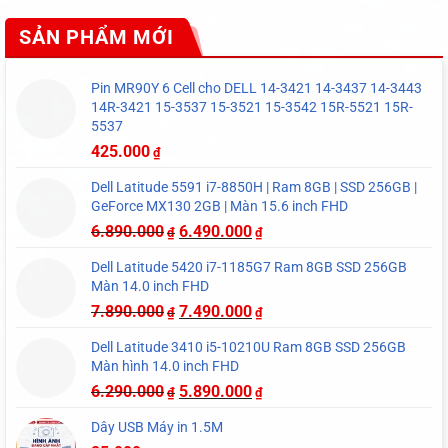
SẢN PHẨM MỚI
Pin MR90Y 6 Cell cho DELL 14-3421 14-3437 14-3443
14R-3421 15-3537 15-3521 15-3542 15R-5521 15R-
5537
425.000
₫
Dell Latitude 5591 i7-8850H | Ram 8GB | SSD 256GB |
GeForce MX130 2GB | Màn 15.6 inch FHD
6.890.000
6.490.000
₫
₫
Dell Latitude 5420 i7-1185G7 Ram 8GB SSD 256GB
Màn 14.0 inch FHD
7.890.000
7.490.000
₫
₫
Dell Latitude 3410 i5-10210U Ram 8GB SSD 256GB
Màn hình 14.0 inch FHD
6.290.000
5.890.000
₫
₫
Dây USB Máy in 1.5M