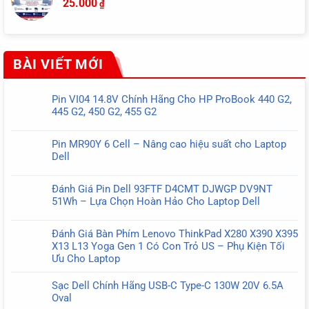
25.000
₫
BÀI VIẾT MỚI
Pin VI04 14.8V Chính Hãng Cho HP ProBook 440 G2,
445 G2, 450 G2, 455 G2
Không
có
Pin MR90Y 6 Cell – Nâng cao hiệu suất cho Laptop
bình
Dell
luận
Không
ở
có
Pin
Đánh Giá Pin Dell 93FTF D4CMT DJWGP DV9NT
bình
VI04
51Wh – Lựa Chọn Hoàn Hảo Cho Laptop Dell
luận
14.8V
Không
ở
Chính
có
Pin
Đánh Giá Bàn Phím Lenovo ThinkPad X280 X390 X395
Hãng
bình
MR90Y
X13 L13 Yoga Gen 1 Có Con Trỏ US – Phụ Kiện Tối
Cho
luận
6
Ưu Cho Laptop
HP
ở
Cell
Không
ProBook
Đánh
–
có
440
Sạc Dell Chính Hãng USB-C Type-C 130W 20V 6.5A
Giá
Nâng
bình
G2,
Oval
Pin
cao
luận
445