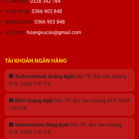
📞 Kế toán:
0328 342 784
Giải
Laptop
Tác
Pháp
Tin
🔧 Kỹ thuật:
0366 903 848
Hiển
Cậy
Thị
🛠 Bảo hành:
0366 903 848
Cho
Tối
Doanh
Ưu
✉️ Email:
hoangvucso@gmail.com
Nhân
TÀI KHOẢN NGÂN HÀNG
🏦 Techcombank Quảng Ngãi
Chủ TK: Bùi Văn Hoàng
STK: 2345 718 718
🏦 BIDV Quảng Ngãi
Chủ TK: Bùi Văn Hoàng STK: 0345
718 718
🏦 Vietcombank Dung Quất
Chủ TK: Bùi Văn Hoàng
STK: 9345 718 718