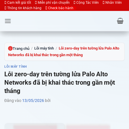
Bỏ
Cam kết giá tốt
Miễn phí vận chuyển
Cộng Tác Viên
Nhân Viên
Thông tin khách hàng
Check bảo hành
qua
nội
dung
/
Lỗi máy tính
/
Lỗi zero-day trên tường lửa Palo Alto
Trang chủ
⌂
Networks đã bị khai thác trong gần một tháng
LỖI MÁY TÍNH
Lỗi zero-day trên tường lửa Palo Alto
Networks đã bị khai thác trong gần một
tháng
Đăng vào
13/05/2026
bởi