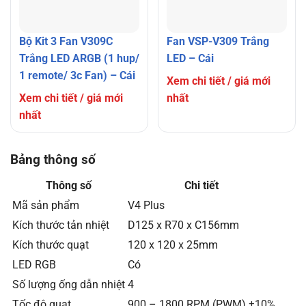
Bộ Kit 3 Fan V309C
Fan VSP-V309 Trắng
Trắng LED ARGB (1 hup/
LED – Cái
1 remote/ 3c Fan) – Cái
Xem chi tiết / giá mới
Xem chi tiết / giá mới
nhất
nhất
Bảng thông số
Thông số
Chi tiết
Mã sản phẩm
V4 Plus
Kích thước tản nhiệt
D125 x R70 x C156mm
Kích thước quạt
120 x 120 x 25mm
LED RGB
Có
Số lượng ống dẫn nhiệt
4
Tốc độ quạt
900 – 1800 RPM (PWM) ±10%