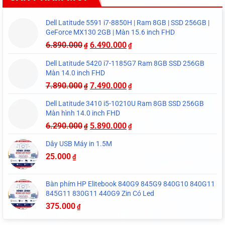
Dell Latitude 5591 i7-8850H | Ram 8GB | SSD 256GB |
GeForce MX130 2GB | Màn 15.6 inch FHD
6.890.000
6.490.000
₫
₫
Dell Latitude 5420 i7-1185G7 Ram 8GB SSD 256GB
Màn 14.0 inch FHD
7.890.000
7.490.000
₫
₫
Dell Latitude 3410 i5-10210U Ram 8GB SSD 256GB
Màn hình 14.0 inch FHD
6.290.000
5.890.000
₫
₫
Dây USB Máy in 1.5M
25.000
₫
Bàn phím HP Elitebook 840G9 845G9 840G10 840G11
845G11 830G11 440G9 Zin Có Led
375.000
₫