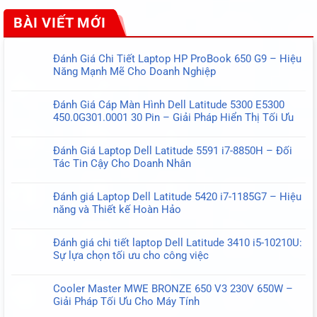
BÀI VIẾT MỚI
Đánh Giá Chi Tiết Laptop HP ProBook 650 G9 – Hiệu
Năng Mạnh Mẽ Cho Doanh Nghiệp
Không
có
Đánh Giá Cáp Màn Hình Dell Latitude 5300 E5300
bình
450.0G301.0001 30 Pin – Giải Pháp Hiển Thị Tối Ưu
luận
Không
ở
có
Đánh
Đánh Giá Laptop Dell Latitude 5591 i7-8850H – Đối
bình
Giá
Tác Tin Cậy Cho Doanh Nhân
luận
Chi
Không
ở
Tiết
có
Đánh
Đánh giá Laptop Dell Latitude 5420 i7-1185G7 – Hiệu
Laptop
bình
Giá
năng và Thiết kế Hoàn Hảo
HP
luận
Cáp
Không
ProBook
ở
Màn
có
650
Đánh
Đánh giá chi tiết laptop Dell Latitude 3410 i5-10210U:
Hình
bình
G9
Giá
Sự lựa chọn tối ưu cho công việc
Dell
luận
–
Laptop
Không
Latitude
ở
Hiệu
Dell
có
5300
Đánh
Năng
Cooler Master MWE BRONZE 650 V3 230V 650W –
Latitude
bình
E5300
giá
Mạnh
Giải Pháp Tối Ưu Cho Máy Tính
5591
luận
450.0G301.0001
Laptop
Mẽ
Không
i7-