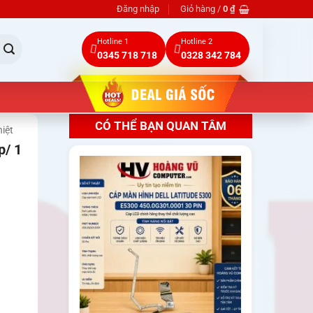
Đăng nhập
Giỏ hàng /
0
₫
Hotline 1
Hotline 2
0345 718 718
0328 342 784
CÓ THỂ BẠN QUAN TÂM
iệt
p/ 1