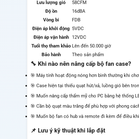
Lưu lượng gió
58CFM
Độ ồn
16dBA
Vòng bi
FDB
Điện áp khởi động
5VDC
Điện áp vận hành
12VDC
Tuổi thọ tham khảo
Lên đến 50.000 giờ
Bảo hành
Theo sản phẩm
🔧 Khi nào nên nâng cấp bộ fan case?
🎯 Máy tính hoạt động nóng hơn bình thường khi chơ
🎯 Case hiện tại thiếu quạt hút/xả, luồng gió bên tro
🎯 Muốn nâng cấp thẩm mỹ cho PC bằng hệ thống LE
🎯 Cần bộ quạt màu trắng để phù hợp với phong cách
🎯 Muốn bộ fan có hub và remote đi kèm để điều khiể
📌 Lưu ý kỹ thuật khi lắp đặt