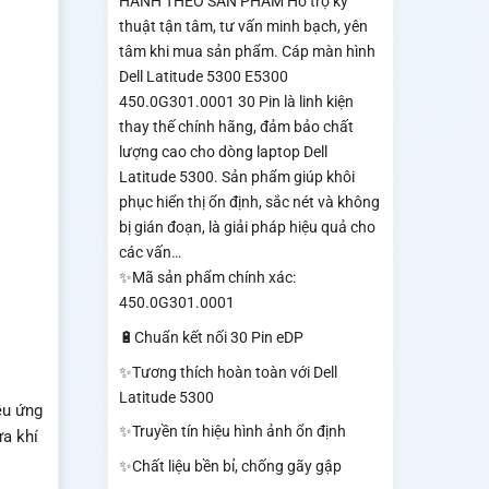
HÀNH THEO SẢN PHẨM Hỗ trợ kỹ
thuật tận tâm, tư vấn minh bạch, yên
tâm khi mua sản phẩm. Cáp màn hình
Dell Latitude 5300 E5300
450.0G301.0001 30 Pin là linh kiện
thay thế chính hãng, đảm bảo chất
lượng cao cho dòng laptop Dell
Latitude 5300. Sản phẩm giúp khôi
phục hiển thị ổn định, sắc nét và không
bị gián đoạn, là giải pháp hiệu quả cho
các vấn…
✨Mã sản phẩm chính xác:
450.0G301.0001
🔋Chuẩn kết nối 30 Pin eDP
✨Tương thích hoàn toàn với Dell
Latitude 5300
ều ứng
✨Truyền tín hiệu hình ảnh ổn định
ưa khí
✨Chất liệu bền bỉ, chống gãy gập