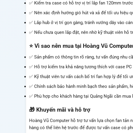
✅ Kiểm tra case có hỗ trợ vị trí lắp fan 120mm trước
✅ Nên xác định hướng gió hút và xả để tối ưu hiệu qu
✅ Lắp hub ở vị trí gọn gàng, tránh vướng dây vào cán
✅ Nếu chưa quen lắp đặt, nên nhờ kỹ thuật viên hỗ t
⭐ Vì sao nên mua tại Hoàng Vũ Compute
✅ Sản phẩm có thông tin rõ ràng, tư vấn đúng nhu c
✅ Hỗ trợ kiểm tra khả năng tương thích với case PC
✅ Kỹ thuật viên tư vấn cách bố trí fan hợp lý để tối ư
✅ Chính sách bảo hành minh bạch theo sản phẩm, hỗ 
✅ Phù hợp cho khách hàng tại Quảng Ngãi cần mua lin
🎁 Khuyến mãi và hỗ trợ
Hoàng Vũ Computer hỗ trợ tư vấn lựa chọn fan tản n
hàng có thể liên hệ trước để được tư vấn case có p