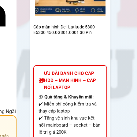
Cáp màn hình Dell Latitude 5300
E5300 450.0G301.0001 30 Pin
ƯU ĐÃI DÀNH CHO CÁP
HDD – MÀN HÌNH – CÁP
NỐI LAPTOP
🎁
Quà tặng & Khuyến mãi:
✔️ Miễn phí công kiểm tra và
thay cáp laptop
ảng Ngãi
✔️ Tặng vệ sinh khu vực kết
nối mainboard – socket – bản
lề trị giá 200K
a sản