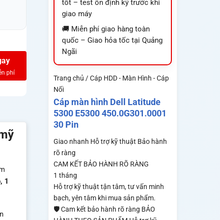
tốt – test ổn định kỹ trước khi
giao máy
🚚 Miễn phí giao hàng toàn
quốc – Giao hỏa tốc tại Quảng
Ngãi
gay
Trang chủ / Cáp HDD - Màn Hình - Cáp
Nối
Cáp màn hình Dell Latitude
5300 E5300 450.0G301.0001
30 Pin
 mỹ
Giao nhanh
Hỗ trợ kỹ thuật
Bảo hành
rõ ràng
CAM KẾT BẢO HÀNH RÕ RÀNG
ểm
1 tháng
, 1
Hỗ trợ kỹ thuật tận tâm, tư vấn minh
bạch, yên tâm khi mua sản phẩm.
🛡️ Cam kết bảo hành rõ ràng BẢO
n