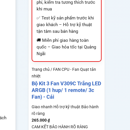
phí, kiểm tra tương thích trước
khi mua
✅ Test kỹ sản phẩm trước khi
giao khách – Hỗ trợ kỹ thuật
tận tâm sau bán hàng
🚚 Miễn phí giao hàng toàn
quốc – Giao hỏa tốc tại Quảng
Ngãi
Trang chủ / FAN CPU - Fan Quạt tản
nhiệt
Bộ Kit 3 Fan V309C Trắng LED
ARGB (1 hup/ 1 remote/ 3c
Fan) - Cái
Giao nhanh
Hỗ trợ kỹ thuật
Bảo hành
rõ ràng
hách
265.000
₫
CAM KẾT BẢO HÀNH RÕ RÀNG