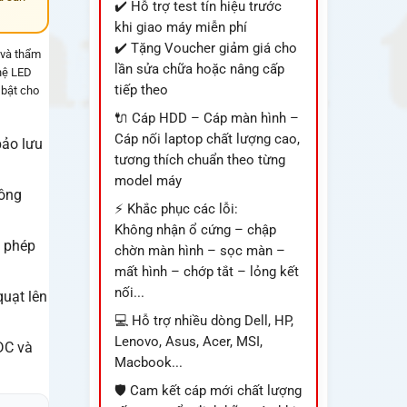
✔️ Hỗ trợ test tín hiệu trước
khi giao máy miễn phí
✔️ Tặng Voucher giảm giá cho
 và thẩm
lần sửa chữa hoặc nâng cấp
ghệ LED
tiếp theo
 bật cho
🔌 Cáp HDD – Cáp màn hình –
Cáp nối laptop chất lượng cao,
bảo lưu
tương thích chuẩn theo từng
model máy
hông
⚡ Khắc phục các lỗi:
Không nhận ổ cứng – chập
o phép
chờn màn hình – sọc màn –
mất hình – chớp tắt – lỏng kết
nối...
quạt lên
💻 Hỗ trợ nhiều dòng Dell, HP,
Lenovo, Asus, Acer, MSI,
DC và
Macbook...
🛡️ Cam kết cáp mới chất lượng