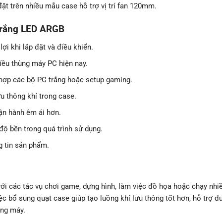
ặt trên nhiều mẫu case hỗ trợ vị trí fan 120mm.
 Trắng LED ARGB
n lợi khi lắp đặt và điều khiển.
hiều thùng máy PC hiện nay.
hợp các bộ PC trắng hoặc setup gaming.
ưu thông khí trong case.
vận hành êm ái hơn.
độ bền trong quá trình sử dụng.
 tin sản phẩm.
 với các tác vụ chơi game, dựng hình, làm việc đồ họa hoặc chạy nhi
ệc bổ sung quạt case giúp tạo luồng khí lưu thông tốt hơn, hỗ trợ đ
ùng máy.