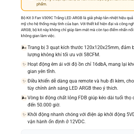
phẩm.
Bộ Kit 3 Fan V309C Trắng LED ARGB là giải pháp tản nhiệt hiệu quả
mỹ cho hệ thống máy tính của bạn. Với thiết kế hiện đại và công n
ARGB, bộ kit này không chỉ giúp làm mát mà còn tạo điểm nhấn nổi
không gian làm việc.
Trang bị 3 quạt kích thước 120x120x25mm, đảm 
🌬️
lượng không khí tối ưu với 58CFM.
Hoạt động êm ái với độ ồn chỉ 16dbA, mang lại k
✨
gian yên tĩnh.
Điều khiển dễ dàng qua remote và hub đi kèm, ch
✨
tùy chỉnh ánh sáng LED ARGB theo ý thích.
Vòng bi động chất lỏng FDB giúp kéo dài tuổi thọ 
🌬️
đến 50.000 giờ.
Khởi động nhanh chóng với điện áp khởi động 5V
✨
vận hành ổn định ở 12VDC.