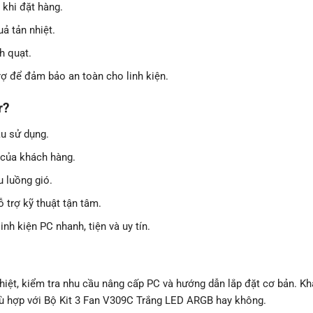
 khi đặt hàng.
ả tản nhiệt.
h quạt.
rợ để đảm bảo an toàn cho linh kiện.
r?
ầu sử dụng.
 của khách hàng.
u luồng gió.
trợ kỹ thuật tận tâm.
h kiện PC nhanh, tiện và uy tín.
hiệt, kiểm tra nhu cầu nâng cấp PC và hướng dẫn lắp đặt cơ bản. K
hù hợp với Bộ Kit 3 Fan V309C Trắng LED ARGB hay không.