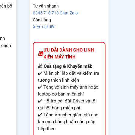
nên bố
Tư vấn nhanh
0345 718 718
Chat Zalo
Còn hàng
Xem chi tiết
ánh
g cách
ƯU ĐÃI DÀNH CHO LINH
KIỆN MÁY TÍNH
🎁
Quà tặng & Khuyến mãi:
✔️ Miễn phí lắp đặt và kiểm tra
tương thích linh kiện
✔️ Tặng vệ sinh máy tính hoặc
laptop cơ bản miễn phí
✔️ Hỗ trợ cài đặt Driver và tối
ưu hệ thống miễn phí
✔️ Tặng Voucher giảm giá cho
lần mua hàng hoặc nâng cấp
tiếp theo