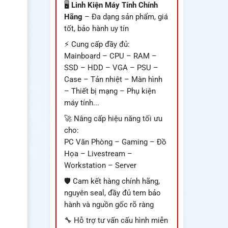
🖥️
Linh Kiện Máy Tính Chính
Hãng
– Đa dạng sản phẩm, giá
tốt, bảo hành uy tín
⚡ Cung cấp đầy đủ:
Mainboard – CPU – RAM –
SSD – HDD – VGA – PSU –
Case – Tản nhiệt – Màn hình
– Thiết bị mạng – Phụ kiện
máy tính...
🚀 Nâng cấp hiệu năng tối ưu
cho:
PC Văn Phòng – Gaming – Đồ
Họa – Livestream –
Workstation – Server
🛡️ Cam kết hàng chính hãng,
nguyên seal, đầy đủ tem bảo
hành và nguồn gốc rõ ràng
🔧 Hỗ trợ tư vấn cấu hình miễn