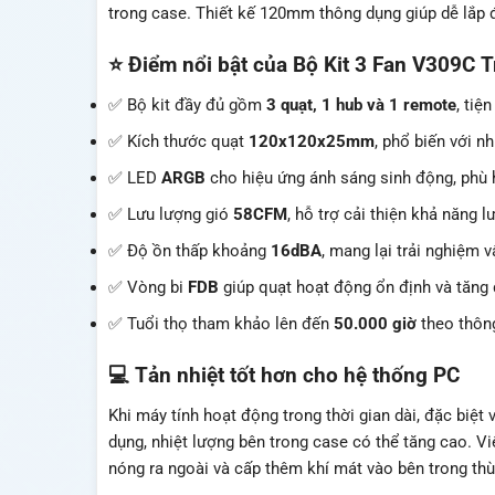
trong case. Thiết kế 120mm thông dụng giúp dễ lắp đ
⭐ Điểm nổi bật của Bộ Kit 3 Fan V309C
✅ Bộ kit đầy đủ gồm
3 quạt, 1 hub và 1 remote
, tiệ
✅ Kích thước quạt
120x120x25mm
, phổ biến với n
✅ LED
ARGB
cho hiệu ứng ánh sáng sinh động, phù 
✅ Lưu lượng gió
58CFM
, hỗ trợ cải thiện khả năng l
✅ Độ ồn thấp khoảng
16dBA
, mang lại trải nghiệm 
✅ Vòng bi
FDB
giúp quạt hoạt động ổn định và tăng 
✅ Tuổi thọ tham khảo lên đến
50.000 giờ
theo thông
💻 Tản nhiệt tốt hơn cho hệ thống PC
Khi máy tính hoạt động trong thời gian dài, đặc biệt
dụng, nhiệt lượng bên trong case có thể tăng cao. Vi
nóng ra ngoài và cấp thêm khí mát vào bên trong th