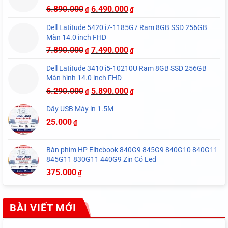
6.890.000
6.490.000
₫
₫
Dell Latitude 5420 i7-1185G7 Ram 8GB SSD 256GB
Màn 14.0 inch FHD
7.890.000
7.490.000
₫
₫
Dell Latitude 3410 i5-10210U Ram 8GB SSD 256GB
Màn hình 14.0 inch FHD
6.290.000
5.890.000
₫
₫
Dây USB Máy in 1.5M
25.000
₫
Bàn phím HP Elitebook 840G9 845G9 840G10 840G11
845G11 830G11 440G9 Zin Có Led
375.000
₫
BÀI VIẾT MỚI