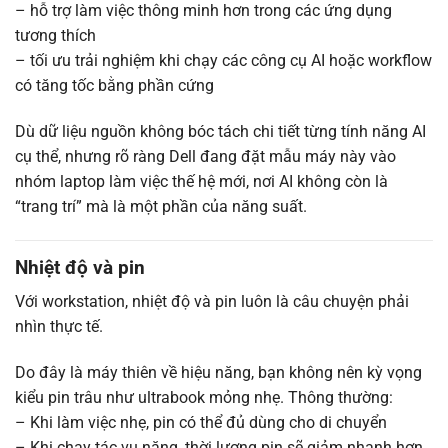
– hỗ trợ làm việc thông minh hơn trong các ứng dụng
tương thích
– tối ưu trải nghiệm khi chạy các công cụ AI hoặc workflow
có tăng tốc bằng phần cứng
Dù dữ liệu nguồn không bóc tách chi tiết từng tính năng AI
cụ thể, nhưng rõ ràng Dell đang đặt mẫu máy này vào
nhóm laptop làm việc thế hệ mới, nơi AI không còn là
“trang trí” mà là một phần của năng suất.
Nhiệt độ và pin
Với workstation, nhiệt độ và pin luôn là câu chuyện phải
nhìn thực tế.
Do đây là máy thiên về hiệu năng, bạn không nên kỳ vọng
kiểu pin trâu như ultrabook mỏng nhẹ. Thông thường:
– Khi làm việc nhẹ, pin có thể đủ dùng cho di chuyển
– Khi chạy tác vụ nặng, thời lượng pin sẽ giảm nhanh hơn