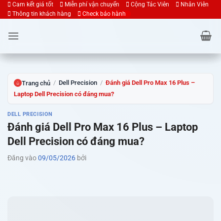
Bỏ
Cam kết giá tốt
Miễn phí vận chuyển
Cộng Tác Viên
Nhân Viên
Thông tin khách hàng
Check bảo hành
qua
nội
dung
/
Dell Precision
/
Đánh giá Dell Pro Max 16 Plus –
Trang chủ
⌂
Laptop Dell Precision có đáng mua?
DELL PRECISION
Đánh giá Dell Pro Max 16 Plus – Laptop
Dell Precision có đáng mua?
Đăng vào
09/05/2026
bởi