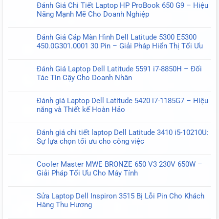
Đánh Giá Chi Tiết Laptop HP ProBook 650 G9 – Hiệu
Năng Mạnh Mẽ Cho Doanh Nghiệp
Không
có
Đánh Giá Cáp Màn Hình Dell Latitude 5300 E5300
bình
450.0G301.0001 30 Pin – Giải Pháp Hiển Thị Tối Ưu
luận
Không
ở
có
Đánh
Đánh Giá Laptop Dell Latitude 5591 i7-8850H – Đối
bình
Giá
Tác Tin Cậy Cho Doanh Nhân
luận
Chi
Không
ở
Tiết
có
Đánh
Đánh giá Laptop Dell Latitude 5420 i7-1185G7 – Hiệu
Laptop
bình
Giá
năng và Thiết kế Hoàn Hảo
HP
luận
Cáp
Không
ProBook
ở
Màn
có
650
Đánh
Đánh giá chi tiết laptop Dell Latitude 3410 i5-10210U:
Hình
bình
G9
Giá
Sự lựa chọn tối ưu cho công việc
Dell
luận
–
Laptop
Không
Latitude
ở
Hiệu
Dell
có
5300
Đánh
Năng
Cooler Master MWE BRONZE 650 V3 230V 650W –
Latitude
bình
E5300
giá
Mạnh
Giải Pháp Tối Ưu Cho Máy Tính
5591
luận
450.0G301.0001
Laptop
Mẽ
Không
i7-
ở
30
Dell
Cho
có
8850H
Đánh
Pin
Sửa Laptop Dell Inspiron 3515 Bị Lỗi Pin Cho Khách
Latitude
Doanh
bình
–
giá
–
Hàng Thu Hương
5420
Nghiệp
luận
Đối
chi
Giải
Không
i7-
ở
Tác