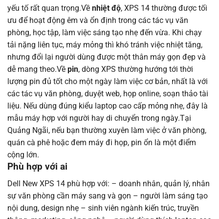
yếu tố rất quan trọng.Về
nhiệt độ
, XPS 14 thường được tối
ưu để hoạt động êm và ổn định trong các tác vụ văn
phòng, học tập, làm việc sáng tạo nhẹ đến vừa. Khi chạy
tải nặng liên tục, máy mỏng thì khó tránh việc nhiệt tăng,
nhưng đổi lại người dùng được một thân máy gọn đẹp và
dễ mang theo.Về
pin
, dòng XPS thường hướng tới thời
lượng pin đủ tốt cho một ngày làm việc cơ bản, nhất là với
các tác vụ văn phòng, duyệt web, họp online, soạn thảo tài
liệu. Nếu dùng đúng kiểu laptop cao cấp mỏng nhẹ, đây là
mẫu máy hợp với người hay di chuyển trong ngày.Tại
Quảng Ngãi, nếu bạn thường xuyên làm việc ở văn phòng,
quán cà phê hoặc đem máy đi họp, pin ổn là một điểm
cộng lớn.
Phù hợp với ai
Dell New XPS 14 phù hợp với: – doanh nhân, quản lý, nhân
sự văn phòng cần máy sang và gọn – người làm sáng tạo
nội dung, design nhẹ – sinh viên ngành kiến trúc, truyền