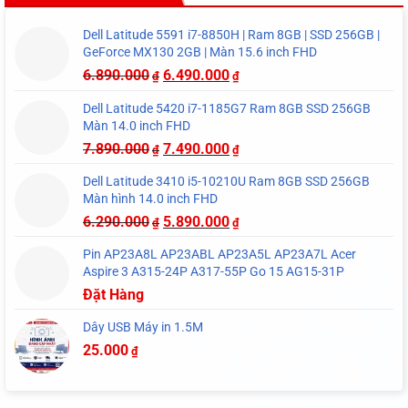
Dell Latitude 5591 i7-8850H | Ram 8GB | SSD 256GB |
GeForce MX130 2GB | Màn 15.6 inch FHD
6.890.000
6.490.000
₫
₫
Dell Latitude 5420 i7-1185G7 Ram 8GB SSD 256GB
Màn 14.0 inch FHD
7.890.000
7.490.000
₫
₫
Dell Latitude 3410 i5-10210U Ram 8GB SSD 256GB
Màn hình 14.0 inch FHD
6.290.000
5.890.000
₫
₫
Pin AP23A8L AP23ABL AP23A5L AP23A7L Acer
Aspire 3 A315-24P A317-55P Go 15 AG15-31P
Đặt Hàng
Dây USB Máy in 1.5M
25.000
₫