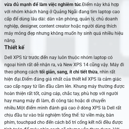
vừa đủ mạnh để làm việc nghiêm túc
.Điểm này khá hợp
với nhóm khách hàng ở Quảng Ngãi đang tìm laptop cao
cấp để dùng lâu dài: dân văn phòng, quản lý, chủ doanh
nghiệp, designer, content creator hoặc người dùng thích
máy mỏng đẹp nhưng không muốn hy sinh quá nhiều hiệu
năng.
Thiết kế
Dell XPS từ trước đến nay luôn thuộc nhóm laptop có
ngoại hình rất dễ nhận ra, và New XPS 14 cũng vậy. Máy đi
theo phong cách
tối giản, sang, ít chi tiết thừa
, nhìn rất
hiện đại.Điểm đáng giá nhất của thiết kế XPS là cảm giác
cao cấp ngay từ lần đầu cầm lên. Khung máy thường được
hoàn thiện rất tốt, cứng cáp, chắc tay, phù hợp với người
hay mang máy đi làm, đi công tác hoặc di chuyển
nhiều.Một điểm mình đánh giá cao ở dòng XPS là Dell rất
chịu đầu tư vào trải nghiệm tổng thể: từ viền máy, bàn
phím, touchpad cho đến cách bố trí cổng kết nối đều được