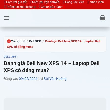
Bỏ
Cam kết giá tốt
Miễn phí vận chuyển
Cộng Tác Viên
Nhân Viên
Thông tin khách hàng
Check bảo hành
qua
nội
dung
/
Dell XPS
/
Đánh giá Dell New XPS 14 – Laptop Dell
Trang chủ
⌂
XPS có đáng mua?
DELL XPS
Đánh giá Dell New XPS 14 – Laptop Dell
XPS có đáng mua?
Đăng vào
09/05/2026
bởi
Bùi Văn Hoàng