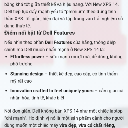
bằng khá tốt giữa thiết kế và hiệu năng. Với New XPS 14,
Dell tiếp tục đẩy mạnh yếu tố “premium” theo đúng tinh
thần XPS: tối giản, hiện đại và tập trung vào trải nghiệm sử
dụng thực tế.
Điểm nổi bật từ Dell Features
Nếu nhìn theo phần
Dell Features
của hãng, thông điệp
chính mà Dell muốn nhấn mạnh ở New XPS 14 là:
Effortless power
– sức mạnh mượt mà, dễ dùng, không
phô trương
Stunning design
– thiết kế đẹp, cao cấp, có tính thẩm
mỹ rất cao
Innovation crafted to feel uniquely yours
– cảm giác cá
nhân hóa, tinh tế, khác biệt
Nói đơn giản, Dell không bán XPS 14 như một chiếc laptop
“chỉ mạnh”. Họ định vị nó là một sản phẩm dành cho người
dùng muốn một chiếc máy
vừa đẹp, vừa có chất riêng,