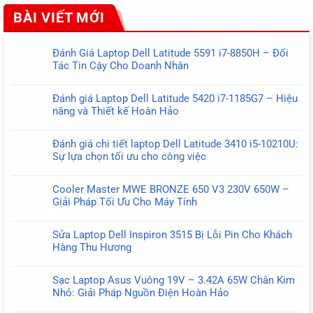
BÀI VIẾT MỚI
Đánh Giá Laptop Dell Latitude 5591 i7-8850H – Đối
Tác Tin Cậy Cho Doanh Nhân
Không
có
Đánh giá Laptop Dell Latitude 5420 i7-1185G7 – Hiệu
bình
năng và Thiết kế Hoàn Hảo
luận
Không
ở
có
Đánh
Đánh giá chi tiết laptop Dell Latitude 3410 i5-10210U:
bình
Giá
Sự lựa chọn tối ưu cho công việc
luận
Laptop
Không
ở
Dell
có
Đánh
Cooler Master MWE BRONZE 650 V3 230V 650W –
Latitude
bình
giá
Giải Pháp Tối Ưu Cho Máy Tính
5591
luận
Laptop
Không
i7-
ở
Dell
có
8850H
Đánh
Sửa Laptop Dell Inspiron 3515 Bị Lỗi Pin Cho Khách
Latitude
bình
–
giá
Hàng Thu Hương
5420
luận
Đối
chi
Không
i7-
ở
Tác
tiết
có
1185G7
Cooler
Tin
Sạc Laptop Asus Vuông 19V – 3.42A 65W Chân Kim
laptop
bình
–
Master
Cậy
Nhỏ: Giải Pháp Nguồn Điện Hoàn Hảo
Dell
luận
Hiệu
MWE
Cho
Không
Latitude
ở
năng