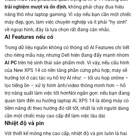
trải nghiệm mượt và ổn định
, không phải chạy đua hiệu
năng thô như laptop gaming. Vì vậy nếu bạn cần một chiếc
máy đẹp, gọn, làm việc chuyên nghiệp và ít phải “hy sinh”
về ngoại hình, đây là lựa chọn rất đáng cân nhắc.
AI Features nếu có
Trong dữ liệu nguồn không có thông số AI Features chi tiết
cho riêng mẫu này, nhưng Dell hiện đang đẩy mạnh nhóm
AI PC
trên hệ sinh thái sản phẩm mới. Vì vậy, nếu cấu hình
của New XPS 14 có nền tảng phần cứng phù hợp, máy sẽ
hưởng lợi ở các tác vụ hỗ trợ AI như: – tối ưu họp online –
lọc tiếng ồn – xử lý hình ảnh/video thông minh hơn – hỗ
trợ năng suất làm việc tốt hơnNói ngắn gọn: nếu bạn đang
quan tâm đến xu hướng laptop AI, XPS 14 là dòng máy có
tiềm năng đi theo hướng đó rất tốt, nhất là với người dùng
cần một chiếc máy cao cấp để làm việc lâu dài.
Nhiệt độ và pin
Với thiết kế mỏng nhẹ cao cấp, nhiệt độ và pin luôn là hai