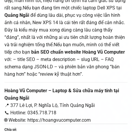
đẹp, màn hình tốt, hiệu năng ổn định và cảm giác sử dụng
rất sang.Nếu bạn đang tìm một chiếc laptop Dell XPS tại
Quảng Ngãi
để dùng lâu dài, phục vụ công việc lẫn hình
ảnh cá nhân, New XPS 14 là cái tên rất đáng để cân nhắc.
Đây là kiểu máy mua xong dùng càng lâu càng thấy
“đáng”, nhất là với những ai ưu tiên chất lượng hoàn thiện
và trải nghiệm tổng thể.Nếu bạn muốn, mình có thể viết
tiếp cho bạn
bản SEO chuẩn website Hoàng Vũ Computer
với: – title SEO – meta description – slug URL – FAQ
schema dạng JSON-LD – và phiên bản văn phong “bán
hàng hơn” hoặc “review kỹ thuật hơn”.
Hoàng Vũ Computer – Laptop & Sửa chữa máy tính tại
Quảng Ngãi
📍 377 Lê Lợi, P. Nghĩa Lộ, Tỉnh Quảng Ngãi
📞 Hotline: 0345.718.718
🌐 Website: https://hoangvucomputer.com
Chia sẻ: