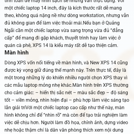
tính toán để máy nhìn sạch sẽ nhưng vẫn thực dụng. Với
một chiếc laptop 14 inch, đây là kích thước rất dễ mang
theo, không quá nặng nề như dòng workstation, nhưng vẫn
đủ không gian để làm việc thoải mái.Nếu bạn ở Quảng
Ngãi cần một chiếc laptop vừa sang trọng vừa đủ “đẳng
cấp” để mang đi gặp khách, thuyết trình hay làm việc ở
quán cà phê, XPS 14 là kiểu máy rất dễ tạo thiện cảm.
Màn hình
Dòng XPS vốn nổi tiếng về màn hình, và New XPS 14 cũng
được kỳ vọng giữ đúng thế mạnh này. Trên thực tế, đây là
một trong những lý do khiến nhiều người chọn XPS thay vì
các mẫu laptop mỏng nhẹ khác.Màn hình trên XPS thường
cho cảm giác: – hiển thị sắc nét – màu sắc đẹp – độ sáng
tốt – viền mỏng, nhìn hiện đại – phù hợp làm việc sáng tạo
lẫn giải tríVới một chiếc laptop cao cấp như thế này, màn
hình không chỉ để “nhìn rõ” mà còn để tạo trải nghiệm làm
việc dễ chịu hơn. Người làm đồ họa, chỉnh ảnh, dựng video
nhẹ hoặc thậm chí là dân văn phòng thích xem nội dung