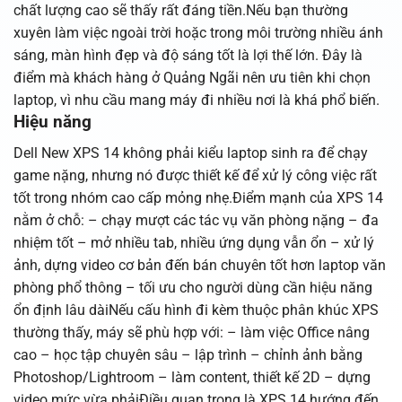
chất lượng cao sẽ thấy rất đáng tiền.Nếu bạn thường
xuyên làm việc ngoài trời hoặc trong môi trường nhiều ánh
sáng, màn hình đẹp và độ sáng tốt là lợi thế lớn. Đây là
điểm mà khách hàng ở Quảng Ngãi nên ưu tiên khi chọn
laptop, vì nhu cầu mang máy đi nhiều nơi là khá phổ biến.
Hiệu năng
Dell New XPS 14 không phải kiểu laptop sinh ra để chạy
game nặng, nhưng nó được thiết kế để xử lý công việc rất
tốt trong nhóm cao cấp mỏng nhẹ.Điểm mạnh của XPS 14
nằm ở chỗ: – chạy mượt các tác vụ văn phòng nặng – đa
nhiệm tốt – mở nhiều tab, nhiều ứng dụng vẫn ổn – xử lý
ảnh, dựng video cơ bản đến bán chuyên tốt hơn laptop văn
phòng phổ thông – tối ưu cho người dùng cần hiệu năng
ổn định lâu dàiNếu cấu hình đi kèm thuộc phân khúc XPS
thường thấy, máy sẽ phù hợp với: – làm việc Office nâng
cao – học tập chuyên sâu – lập trình – chỉnh ảnh bằng
Photoshop/Lightroom – làm content, thiết kế 2D – dựng
video mức vừa phảiĐiều quan trọng là XPS 14 hướng đến