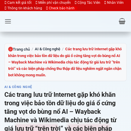
Bỏ
Cam kết giá tốt
Miễn phí vận chuyển
Cộng Tác Viên
Nhân Viên
Thông tin khách hàng
Check bảo hành
qua
nội
dung
/
AI & Công nghệ
/
Các trang lưu trữ Internet gặp khó
Trang chủ
⌂
khăn trong việc bảo tồn dữ liệu do giá ổ cứng tăng vọt do bùng nổ AI
– Wayback Machine và Wikimedia chịu tác động từ giá lưu trữ “trên
trời” và các biện pháp chống thu thập dữ liệu nghiêm ngặt ngăn chặn
bot không mong muốn.
AI & CÔNG NGHỆ
Các trang lưu trữ Internet gặp khó khăn
trong việc bảo tồn dữ liệu do giá ổ cứng
tăng vọt do bùng nổ AI – Wayback
Machine và Wikimedia chịu tác động từ
giá lưu trữ “trên trời” và các biện pháp