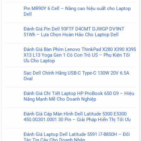
có
Pin MR90Y 6 Cell – Nâng cao hiệu suất cho Laptop
bình
Dell
luận
Không
ở
có
Pin
Đánh Giá Pin Dell 93FTF D4CMT DJWGP DV9NT
bình
VI04
51Wh – Lựa Chọn Hoàn Hảo Cho Laptop Dell
luận
14.8V
Không
ở
Chính
có
Pin
Đánh Giá Bàn Phím Lenovo ThinkPad X280 X390 X395
Hãng
bình
MR90Y
X13 L13 Yoga Gen 1 Có Con Trỏ US – Phụ Kiện Tối
Cho
luận
6
Ưu Cho Laptop
HP
ở
Cell
Không
ProBook
Đánh
–
có
440
Sạc Dell Chính Hãng USB-C Type-C 130W 20V 6.5A
Giá
Nâng
bình
G2,
Oval
Pin
cao
luận
445
Không
Dell
hiệu
ở
G2,
có
93FTF
suất
Đánh Giá Chi Tiết Laptop HP ProBook 650 G9 – Hiệu
Đánh
450
bình
D4CMT
cho
Năng Mạnh Mẽ Cho Doanh Nghiệp
Giá
G2,
luận
DJWGP
Laptop
Không
Bàn
455
ở
DV9NT
Dell
có
Phím
G2
Sạc
51Wh
Đánh Giá Cáp Màn Hình Dell Latitude 5300 E5300
bình
Lenovo
Dell
–
450.0G301.0001 30 Pin – Giải Pháp Hiển Thị Tối Ưu
luận
ThinkPad
Chính
Lựa
Không
ở
X280
Hãng
Chọn
có
Đánh
X390
Đánh Giá Laptop Dell Latitude 5591 i7-8850H – Đối
USB-
Hoàn
bình
Giá
X395
Tác Tin Cậy Cho Doanh Nhân
C