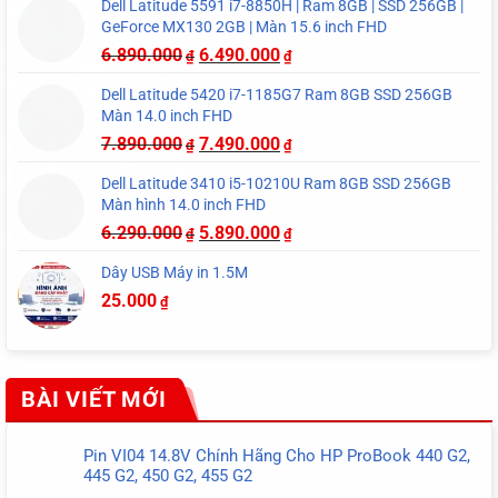
Dell Latitude 5591 i7-8850H | Ram 8GB | SSD 256GB |
GeForce MX130 2GB | Màn 15.6 inch FHD
6.890.000
6.490.000
₫
₫
Dell Latitude 5420 i7-1185G7 Ram 8GB SSD 256GB
Màn 14.0 inch FHD
7.890.000
7.490.000
₫
₫
Dell Latitude 3410 i5-10210U Ram 8GB SSD 256GB
Màn hình 14.0 inch FHD
6.290.000
5.890.000
₫
₫
Dây USB Máy in 1.5M
25.000
₫
BÀI VIẾT MỚI
Pin VI04 14.8V Chính Hãng Cho HP ProBook 440 G2,
445 G2, 450 G2, 455 G2
Không