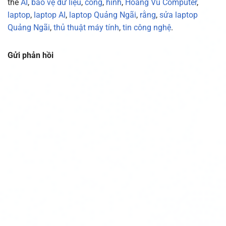
thẻ
AI
,
bảo vệ dữ liệu
,
công
,
hình
,
Hoàng Vũ Computer
,
laptop
,
laptop AI
,
laptop Quảng Ngãi
,
rằng
,
sửa laptop
Quảng Ngãi
,
thủ thuật máy tính
,
tin công nghệ
.
Gửi phản hồi