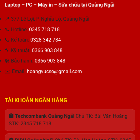
kế
230V
Sự
Laptop – PC – Máy in – Sửa chữa tại Quảng Ngãi
Inspiron
Hoàn
650W
lựa
3515
Hảo
–
chọn
Bị
Giải
📍 377 Lê Lợi, P. Nghĩa Lộ, Quảng Ngãi
tối
Lỗi
Pháp
ưu
Pin
📞 Hotline:
0345 718 718
Tối
cho
Cho
Ưu
công
Khách
📞 Kế toán:
0328 342 784
Cho
việc
Hàng
Máy
Thu
🔧 Kỹ thuật:
0366 903 848
Tính
Hương
🛠 Bảo hành:
0366 903 848
✉️ Email:
hoangvucso@gmail.com
TÀI KHOẢN NGÂN HÀNG
🏦 Techcombank Quảng Ngãi
Chủ TK: Bùi Văn Hoàng
STK: 2345 718 718