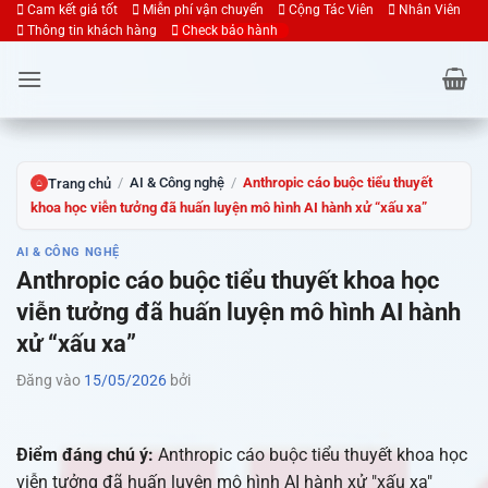
Bỏ
Cam kết giá tốt
Miễn phí vận chuyển
Cộng Tác Viên
Nhân Viên
Thông tin khách hàng
Check bảo hành
qua
nội
dung
/
AI & Công nghệ
/
Anthropic cáo buộc tiểu thuyết
Trang chủ
⌂
khoa học viễn tưởng đã huấn luyện mô hình AI hành xử “xấu xa”
AI & CÔNG NGHỆ
Anthropic cáo buộc tiểu thuyết khoa học
viễn tưởng đã huấn luyện mô hình AI hành
xử “xấu xa”
Đăng vào
15/05/2026
bởi
Điểm đáng chú ý:
Anthropic cáo buộc tiểu thuyết khoa học
viễn tưởng đã huấn luyện mô hình AI hành xử "xấu xa"