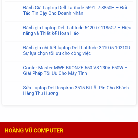
ở
Hãng
có
Đánh
Đánh Giá Laptop Dell Latitude 5591 i7-8850H – Đối
USB-
bình
Giá
Tác Tin Cậy Cho Doanh Nhân
C
luận
Chi
Không
Type-
ở
Tiết
có
C
Đánh
Đánh giá Laptop Dell Latitude 5420 i7-1185G7 – Hiệu
Laptop
bình
130W
Giá
năng và Thiết kế Hoàn Hảo
HP
luận
20V
Cáp
Không
ProBook
ở
6.5A
Màn
có
650
Đánh
Oval
Đánh giá chi tiết laptop Dell Latitude 3410 i5-10210U:
Hình
bình
G9
Giá
Sự lựa chọn tối ưu cho công việc
Dell
luận
–
Laptop
Không
Latitude
ở
Hiệu
Dell
có
5300
Đánh
Năng
Cooler Master MWE BRONZE 650 V3 230V 650W –
Latitude
bình
E5300
giá
Mạnh
Giải Pháp Tối Ưu Cho Máy Tính
5591
luận
450.0G301.0001
Laptop
Mẽ
Không
i7-
ở
30
Dell
Cho
có
8850H
Đánh
Pin
Sửa Laptop Dell Inspiron 3515 Bị Lỗi Pin Cho Khách
Latitude
Doanh
bình
–
giá
–
Hàng Thu Hương
5420
Nghiệp
luận
Đối
chi
Giải
Không
i7-
ở
Tác
tiết
Pháp
có
1185G7
Cooler
Tin
laptop
Hiển
bình
–
Master
Cậy
Dell
Thị
luận
Hiệu
MWE
Cho
Latitude
Tối
ở
năng
BRONZE
Doanh
3410
Ưu
Sửa
và
650
Nhân
HOÀNG VŨ COMPUTER
i5-
Laptop
Thiết
V3
10210U:
Dell