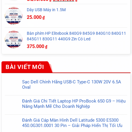
Dây USB Máy in 1.5M
25.000
₫
Bàn phím HP Elitebook 840G9 845G9 840G10 840G11
845G11 830G11 440G9 Zin Có Led
375.000
₫
BÀI VIẾT MỚI
Sạc Dell Chính Hãng USB-C Type-C 130W 20V 6.5A
Oval
Không
có
Đánh Giá Chi Tiết Laptop HP ProBook 650 G9 – Hiệu
bình
Năng Mạnh Mẽ Cho Doanh Nghiệp
luận
Không
ở
có
Sạc
Đánh Giá Cáp Màn Hình Dell Latitude 5300 E5300
bình
Dell
450.0G301.0001 30 Pin – Giải Pháp Hiển Thị Tối Ưu
luận
Chính
Không