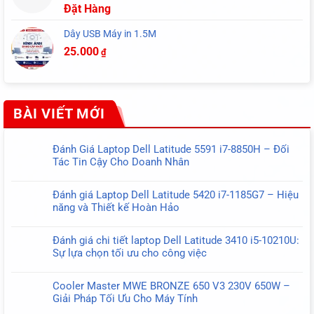
Đặt Hàng
Dây USB Máy in 1.5M
25.000
₫
BÀI VIẾT MỚI
Đánh Giá Laptop Dell Latitude 5591 i7-8850H – Đối
Tác Tin Cậy Cho Doanh Nhân
Không
có
Đánh giá Laptop Dell Latitude 5420 i7-1185G7 – Hiệu
bình
năng và Thiết kế Hoàn Hảo
luận
Không
ở
có
Đánh
Đánh giá chi tiết laptop Dell Latitude 3410 i5-10210U:
bình
Giá
Sự lựa chọn tối ưu cho công việc
luận
Laptop
Không
ở
Dell
có
Đánh
Cooler Master MWE BRONZE 650 V3 230V 650W –
Latitude
bình
giá
Giải Pháp Tối Ưu Cho Máy Tính
5591
luận
Laptop
Không
i7-