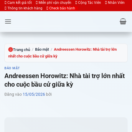
Bỏ
Cam kết giá tốt
Miễn phí vận chuyển
Cộng Tác Viên
Nhân Viên
Thông tin khách hàng
Check bảo hành
qua
nội
dung
/
Bảo mật
/
Andreessen Horowitz: Nhà tài trợ lớn
Trang chủ
⌂
nhất cho cuộc bầu cử giữa kỳ
BẢO MẬT
Andreessen Horowitz: Nhà tài trợ lớn nhất
cho cuộc bầu cử giữa kỳ
Đăng vào
15/05/2026
bởi