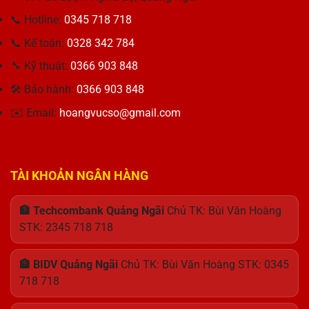
BG5
Năng
Điện
KBG50ZNT256G
📞 Hotline:
0345 718 718
Tối
Hoàn
PCIe4
Ưu
Hảo
x4
📞 Kế toán:
0328 342 784
Cho
NVMe
Doanh
M.2
🔧 Kỹ thuật:
0366 903 848
Nhân
2242
🛠 Bảo hành:
0366 903 848
✉️ Email:
hoangvucso@gmail.com
TÀI KHOẢN NGÂN HÀNG
🏦 Techcombank Quảng Ngãi
Chủ TK: Bùi Văn Hoàng
STK: 2345 718 718
🏦 BIDV Quảng Ngãi
Chủ TK: Bùi Văn Hoàng STK: 0345
718 718