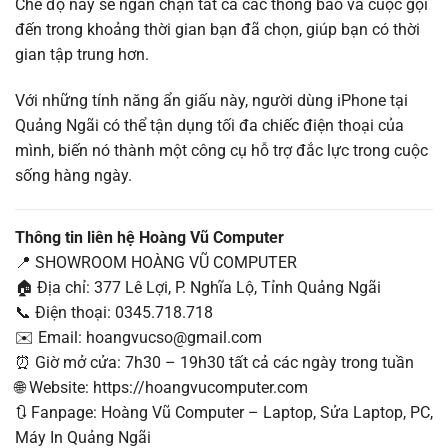
Chế độ này sẽ ngăn chặn tất cả các thông báo và cuộc gọi
đến trong khoảng thời gian bạn đã chọn, giúp bạn có thời
gian tập trung hơn.
Với những tính năng ẩn giấu này, người dùng iPhone tại
Quảng Ngãi có thể tận dụng tối đa chiếc điện thoại của
mình, biến nó thành một công cụ hỗ trợ đắc lực trong cuộc
sống hàng ngày.
Thông tin liên hệ Hoàng Vũ Computer
📍 SHOWROOM HOÀNG VŨ COMPUTER
🏠 Địa chỉ: 377 Lê Lợi, P. Nghĩa Lộ, Tỉnh Quảng Ngãi
📞 Điện thoại: 0345.718.718
✉️ Email: hoangvucso@gmail.com
⏰ Giờ mở cửa: 7h30 – 19h30 tất cả các ngày trong tuần
🌐 Website: https://hoangvucomputer.com
🔃 Fanpage: Hoàng Vũ Computer – Laptop, Sửa Laptop, PC,
Máy In Quảng Ngãi