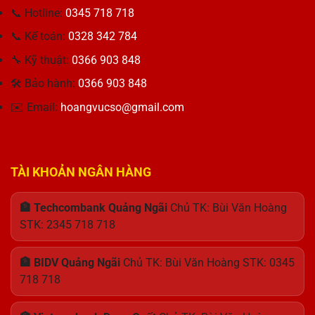
Pháp
ưu
Pin
📞 Hotline:
0345 718 718
Tối
cho
Cho
Ưu
công
Khách
📞 Kế toán:
0328 342 784
Cho
việc
Hàng
Máy
Thu
🔧 Kỹ thuật:
0366 903 848
Tính
Hương
🛠 Bảo hành:
0366 903 848
✉️ Email:
hoangvucso@gmail.com
TÀI KHOẢN NGÂN HÀNG
🏦 Techcombank Quảng Ngãi
Chủ TK: Bùi Văn Hoàng
STK: 2345 718 718
🏦 BIDV Quảng Ngãi
Chủ TK: Bùi Văn Hoàng STK: 0345
718 718