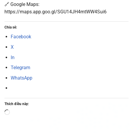
🔗 Google Maps:
https://maps.app.goo.gl/SGU14JH4mtWW4Sui6
Chia sẻ:
Facebook
X
In
Telegram
WhatsApp
Thích điều này:
Đang
tải...