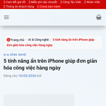
Bỏ
Cam kết giá tốt
Miễn phí vận chuyển
Cộng Tác Viên
Nhân Viên
Thông tin khách hàng
Check bảo hành
qua
nội
dung
/
AI & Công nghệ
/
5 tính năng ẩn trên iPhone giúp
Trang chủ
⌂
đơn giản hóa công việc hàng ngày
AI & CÔNG NGHỆ
5 tính năng ẩn trên iPhone giúp đơn giản
hóa công việc hàng ngày
Đăng vào
10/05/2026
bởi