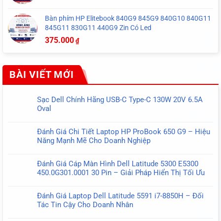
Bàn phím HP Elitebook 840G9 845G9 840G10 840G11
845G11 830G11 440G9 Zin Có Led
375.000
₫
BÀI VIẾT MỚI
Sạc Dell Chính Hãng USB-C Type-C 130W 20V 6.5A
Oval
Không
có
Đánh Giá Chi Tiết Laptop HP ProBook 650 G9 – Hiệu
bình
Năng Mạnh Mẽ Cho Doanh Nghiệp
luận
Không
ở
có
Sạc
Đánh Giá Cáp Màn Hình Dell Latitude 5300 E5300
bình
Dell
450.0G301.0001 30 Pin – Giải Pháp Hiển Thị Tối Ưu
luận
Chính
Không
ở
Hãng
có
Đánh
Đánh Giá Laptop Dell Latitude 5591 i7-8850H – Đối
USB-
bình
Giá
Tác Tin Cậy Cho Doanh Nhân
C
luận
Chi
Không
Type-
ở
Tiết