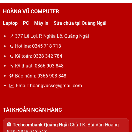
HOÀNG VŨ COMPUTER
Laptop – PC – Máy in – Sửa chữa tại Quảng Ngãi
📍 377 Lê Lợi, P. Nghĩa Lộ, Quảng Ngãi
📞 Hotline:
0345 718 718
📞 Kế toán:
0328 342 784
🔧 Kỹ thuật:
0366 903 848
🛠 Bảo hành:
0366 903 848
✉️ Email:
hoangvucso@gmail.com
TÀI KHOẢN NGÂN HÀNG
🏦 Techcombank Quảng Ngãi
Chủ TK: Bùi Văn Hoàng
STK: 2345 718 718