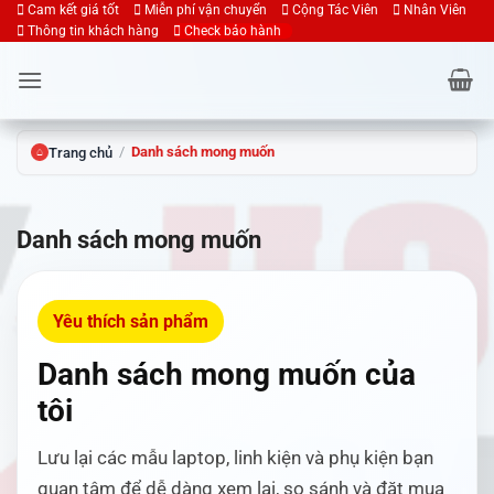
Bỏ
Cam kết giá tốt
Miễn phí vận chuyển
Cộng Tác Viên
Nhân Viên
Thông tin khách hàng
Check bảo hành
qua
nội
dung
/
Danh sách mong muốn
Trang chủ
⌂
Danh sách mong muốn
Yêu thích sản phẩm
Danh sách mong muốn của
tôi
Lưu lại các mẫu laptop, linh kiện và phụ kiện bạn
quan tâm để dễ dàng xem lại, so sánh và đặt mua