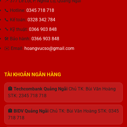
📍 377 Lê Lợi, P. Nghĩa Lộ, Quảng Ngãi
Tế
Doanh
Laptop
Trong
Nghiệp
15.6
📞 Hotline:
0345 718 718
Hiệu
Inch
Năng
13N1-
📞 Kế toán:
0328 342 784
Và
GJA0311
Thiết
🔧 Kỹ thuật:
0366 903 848
FHD
Kế
OLED
🛠 Bảo hành:
0366 903 848
cho
Asus
✉️ Email:
hoangvucso@gmail.com
Vivobook
15
TÀI KHOẢN NGÂN HÀNG
🏦 Techcombank Quảng Ngãi
Chủ TK: Bùi Văn Hoàng
STK: 2345 718 718
🏦 BIDV Quảng Ngãi
Chủ TK: Bùi Văn Hoàng STK: 0345
718 718