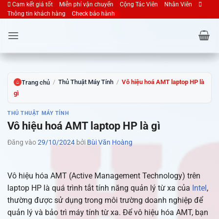
Cam kết giá tốt
Miễn phí vận chuyển
Cộng Tác Viên
Nhân Viên
Bỏ
Thông tin khách hàng
Check bảo hành
qua
nội
dung
/
Thủ Thuật Máy Tính
/
Vô hiệu hoá AMT laptop HP là
Trang chủ
⌂
gì
THỦ THUẬT MÁY TÍNH
Vô hiệu hoá AMT laptop HP là gì
Đăng vào
29/10/2024
bởi
Bùi Văn Hoàng
Vô hiệu hóa AMT (Active Management Technology) trên
laptop HP là quá trình tắt tính năng quản lý từ xa của
Intel
,
thường được sử dụng trong môi trường doanh nghiệp để
quản lý và bảo trì máy tính từ xa. Để vô hiệu hóa AMT, bạn