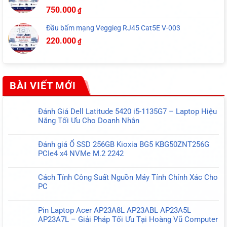
750.000
₫
Đầu bấm mạng Veggieg RJ45 Cat5E V-003
220.000
₫
BÀI VIẾT MỚI
Đánh Giá Dell Latitude 5420 i5-1135G7 – Laptop Hiệu
Năng Tối Ưu Cho Doanh Nhân
Không
có
Đánh giá Ổ SSD 256GB Kioxia BG5 KBG50ZNT256G
bình
PCIe4 x4 NVMe M.2 2242
luận
Không
ở
có
Đánh
Cách Tính Công Suất Nguồn Máy Tính Chính Xác Cho
bình
Giá
PC
luận
Dell
Không
ở
Latitude
có
Đánh
Pin Laptop Acer AP23A8L AP23ABL AP23A5L
5420
bình
giá
AP23A7L – Giải Pháp Tối Ưu Tại Hoàng Vũ Computer
i5-
luận
Ổ