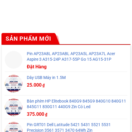
SẢN PHẨM MỚI
Pin AP23A8L AP23ABL AP23A5L AP23A7L Acer
Aspire 3 A315-24P A317-55P Go 15 AG15-31P
Đặt Hàng
Dây USB Máy in 1.5M
25.000
₫
Bàn phím HP Elitebook 840G9 845G9 840G10 840G11
845G11 830G11 440G9 Zin Có Led
375.000
₫
Pin GRT01 Dell Latitude 5421 5431 5521 5531
Precision 3561 3571 3470 64Wh Zin