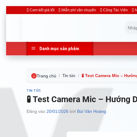
Bỏ
Cam kết giá tốt
Miễn phí vận chuyển
Cộng Tác Viên
N
qua
Tìm
nội
kiếm:
dung
Danh mục sản phẩm
/
Tin tức
/
🧪 Test Camera Mic – Hướ
Trang chủ
⌂
TIN TỨC
🧪 Test Camera Mic – Hướng 
Đăng vào
20/01/2026
bởi
Bùi Văn Hoàng