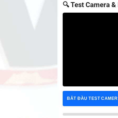
🔍 Test Camera &
BẮT ĐẦU TEST CAMER