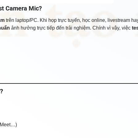
est Camera Mic?
 âm
trên laptop/PC. Khi họp trực tuyến, học online, livestream h
huẩn
ảnh hưởng trực tiếp đến trải nghiệm. Chính vì vậy, việc
te
c?
e Meet…)