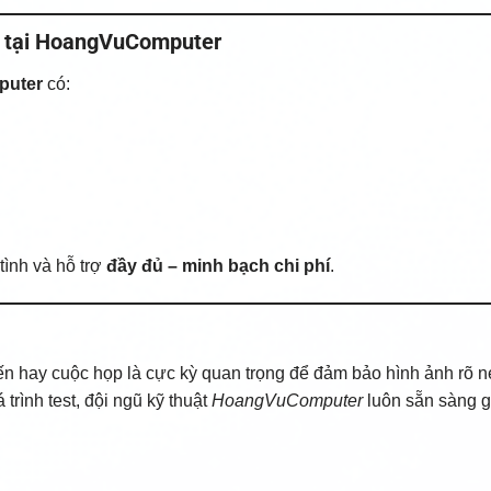
ic tại HoangVuComputer
uter
có:
ình và hỗ trợ
đầy đủ – minh bạch chi phí
.
ến hay cuộc họp là cực kỳ quan trọng để đảm bảo hình ảnh rõ n
rình test, đội ngũ kỹ thuật
HoangVuComputer
luôn sẵn sàng g