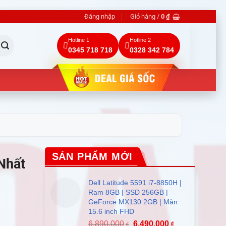
Đăng nhập
Giỏ hàng /
0
₫
Hotline 1
Hotline 2
0345 718 718
0328 342 784
SẢN PHẨM MỚI
Nhất
Dell Latitude 5591 i7-8850H |
Ram 8GB | SSD 256GB |
GeForce MX130 2GB | Màn
15.6 inch FHD
6.890.000
6.490.000
₫
₫