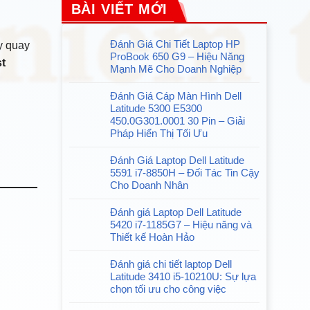
BÀI VIẾT MỚI
Đánh Giá Chi Tiết Laptop HP
ay quay
ProBook 650 G9 – Hiệu Năng
st
Mạnh Mẽ Cho Doanh Nghiệp
Không
có
Đánh Giá Cáp Màn Hình Dell
bình
Latitude 5300 E5300
luận
450.0G301.0001 30 Pin – Giải
ở
Pháp Hiển Thị Tối Ưu
Đánh
Không
Giá
có
Đánh Giá Laptop Dell Latitude
Chi
bình
5591 i7-8850H – Đối Tác Tin Cậy
Tiết
luận
Cho Doanh Nhân
Laptop
ở
Không
HP
Đánh
có
Đánh giá Laptop Dell Latitude
ProBook
Giá
bình
5420 i7-1185G7 – Hiệu năng và
650
Cáp
luận
Thiết kế Hoàn Hảo
G9
Màn
ở
Không
–
Hình
Đánh
có
Đánh giá chi tiết laptop Dell
Hiệu
Dell
Giá
bình
Latitude 3410 i5-10210U: Sự lựa
Năng
Latitude
Laptop
luận
chọn tối ưu cho công việc
Mạnh
5300
Dell
ở
Không
Mẽ
E5300
Latitude