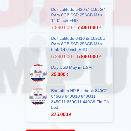
Dell Latitude 5420 i7-1185G7
Ram 8GB SSD 256GB Màn
14.0 inch FHD
7.890.000
7.490.000
₫
₫
Dell Latitude 3410 i5-10210U
Ram 8GB SSD 256GB Màn
hình 14.0 inch FHD
6.290.000
5.890.000
₫
₫
Dây USB Máy in 1.5M
25.000
₫
Bàn phím HP Elitebook 840G9
845G9 840G10 840G11
845G11 830G11 440G9 Zin Có
Led
375.000
₫