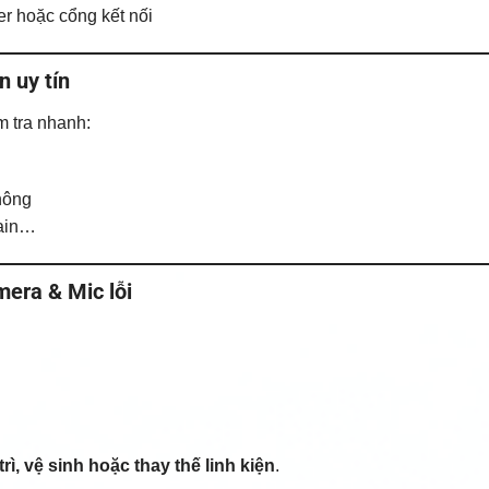
er hoặc cổng kết nối
n uy tín
m tra nhanh:
hông
gain…
era & Mic lỗi
trì, vệ sinh hoặc thay thế linh kiện
.