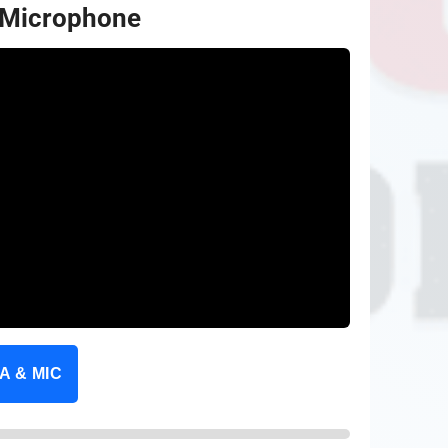
 Microphone
A & MIC