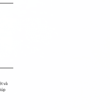
ét và
iúp