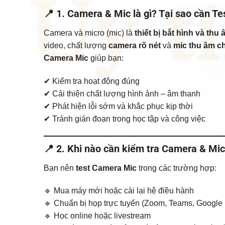
📍 1. Camera & Mic là gì? Tại sao cần T
Camera và micro (mic) là
thiết bị bắt hình và thu
video, chất lượng
camera rõ nét
và
mic thu âm c
Camera Mic
giúp bạn:
✔ Kiểm tra hoạt động đúng
✔ Cải thiện chất lượng hình ảnh – âm thanh
✔ Phát hiện lỗi sớm và khắc phục kịp thời
✔ Tránh gián đoạn trong học tập và công việc
📍 2. Khi nào cần kiểm tra Camera & Mi
Bạn nên
test Camera Mic
trong các trường hợp:
🔹 Mua máy mới hoặc cài lại hệ điều hành
🔹 Chuẩn bị họp trực tuyến (Zoom, Teams, Googl
🔹 Học online hoặc livestream