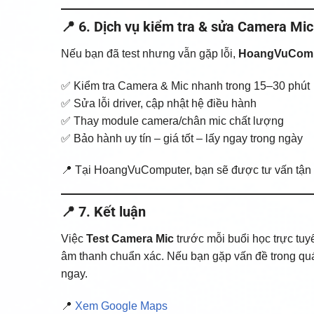
📍 6. Dịch vụ kiểm tra & sửa Camera M
Nếu bạn đã test nhưng vẫn gặp lỗi,
HoangVuComp
✅ Kiểm tra Camera & Mic nhanh trong 15–30 phút
✅ Sửa lỗi driver, cập nhật hệ điều hành
✅ Thay module camera/chân mic chất lượng
✅ Bảo hành uy tín – giá tốt – lấy ngay trong ngày
📍 Tại HoangVuComputer, bạn sẽ được tư vấn tận t
📍 7. Kết luận
Việc
Test Camera Mic
trước mỗi buổi học trực tuy
âm thanh chuẩn xác. Nếu bạn gặp vấn đề trong quá t
ngay.
📍
Xem Google Maps