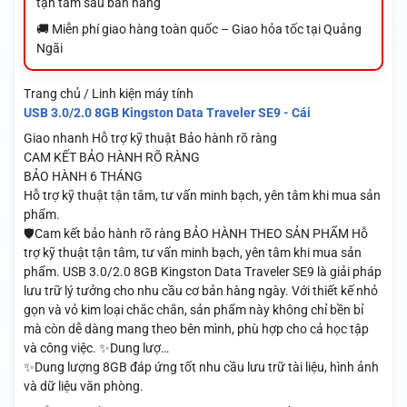
tận tâm sau bán hàng
🚚 Miễn phí giao hàng toàn quốc – Giao hỏa tốc tại Quảng
Ngãi
Trang chủ / Linh kiện máy tính
USB 3.0/2.0 8GB Kingston Data Traveler SE9 - Cái
Giao nhanh
Hỗ trợ kỹ thuật
Bảo hành rõ ràng
CAM KẾT BẢO HÀNH RÕ RÀNG
BẢO HÀNH 6 THÁNG
Hỗ trợ kỹ thuật tận tâm, tư vấn minh bạch, yên tâm khi mua sản
phẩm.
🛡️Cam kết bảo hành rõ ràng BẢO HÀNH THEO SẢN PHẨM Hỗ
trợ kỹ thuật tận tâm, tư vấn minh bạch, yên tâm khi mua sản
phẩm. USB 3.0/2.0 8GB Kingston Data Traveler SE9 là giải pháp
lưu trữ lý tưởng cho nhu cầu cơ bản hàng ngày. Với thiết kế nhỏ
gọn và vỏ kim loại chắc chắn, sản phẩm này không chỉ bền bỉ
mà còn dễ dàng mang theo bên mình, phù hợp cho cả học tập
và công việc. ✨Dung lượ…
✨Dung lượng 8GB đáp ứng tốt nhu cầu lưu trữ tài liệu, hình ảnh
và dữ liệu văn phòng.