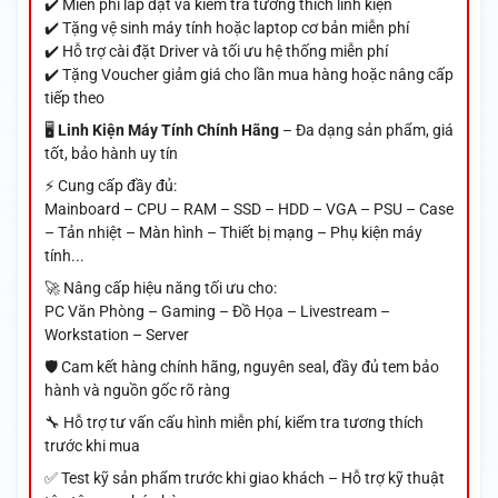
✔️ Miễn phí lắp đặt và kiểm tra tương thích linh kiện
✔️ Tặng vệ sinh máy tính hoặc laptop cơ bản miễn phí
✔️ Hỗ trợ cài đặt Driver và tối ưu hệ thống miễn phí
✔️ Tặng Voucher giảm giá cho lần mua hàng hoặc nâng cấp
tiếp theo
🖥️
Linh Kiện Máy Tính Chính Hãng
– Đa dạng sản phẩm, giá
tốt, bảo hành uy tín
⚡ Cung cấp đầy đủ:
Mainboard – CPU – RAM – SSD – HDD – VGA – PSU – Case
– Tản nhiệt – Màn hình – Thiết bị mạng – Phụ kiện máy
tính...
🚀 Nâng cấp hiệu năng tối ưu cho:
PC Văn Phòng – Gaming – Đồ Họa – Livestream –
Workstation – Server
🛡️ Cam kết hàng chính hãng, nguyên seal, đầy đủ tem bảo
hành và nguồn gốc rõ ràng
🔧 Hỗ trợ tư vấn cấu hình miễn phí, kiểm tra tương thích
trước khi mua
✅ Test kỹ sản phẩm trước khi giao khách – Hỗ trợ kỹ thuật