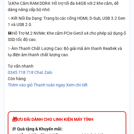
🚀Khe Cắm RAM DDR4: Hỗ trợ tối đa 64GB với 2 khe cắm, dễ
dàng nâng cấp bộ nhớ.
✨Kết Nối Đa Dạng: Trang bị các cổng HDMI, D-Sub, USB 3.2 Gen
1 và USB 2.0.
💾Hỗ Trợ M.2 NVMe: Khe cắm PCIe Gen3 x4 cho phép sử dụng ổ
SSD tốc độ cao.
✨Âm Thanh Chất Lượng Cao: Bộ giải mã âm thanh Realtek và
tụ điện âm thanh chất lượng cao.
Tư vấn nhanh
0345 718 718
Chat Zalo
Còn hàng
Thêm vào giỏ
Thanh toán ngay
Xem chi tiết
ƯU ĐÃI DÀNH CHO LINH KIỆN MÁY TÍNH
🎁
Quà tặng & Khuyến mãi: