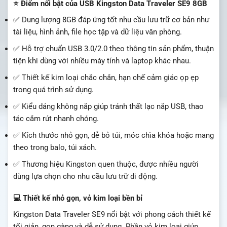
⭐ Điểm nổi bật của USB Kingston Data Traveler SE9 8GB
✅ Dung lượng 8GB đáp ứng tốt nhu cầu lưu trữ cơ bản như
tài liệu, hình ảnh, file học tập và dữ liệu văn phòng.
✅ Hỗ trợ chuẩn USB 3.0/2.0 theo thông tin sản phẩm, thuận
tiện khi dùng với nhiều máy tính và laptop khác nhau.
✅ Thiết kế kim loại chắc chắn, hạn chế cảm giác ọp ẹp
trong quá trình sử dụng.
✅ Kiểu dáng không nắp giúp tránh thất lạc nắp USB, thao
tác cắm rút nhanh chóng.
✅ Kích thước nhỏ gọn, dễ bỏ túi, móc chìa khóa hoặc mang
theo trong balo, túi xách.
✅ Thương hiệu Kingston quen thuộc, được nhiều người
dùng lựa chọn cho nhu cầu lưu trữ di động.
💻 Thiết kế nhỏ gọn, vỏ kim loại bền bỉ
Kingston Data Traveler SE9 nổi bật với phong cách thiết kế
tối giản, gọn gàng và dễ sử dụng. Phần vỏ kim loại giúp