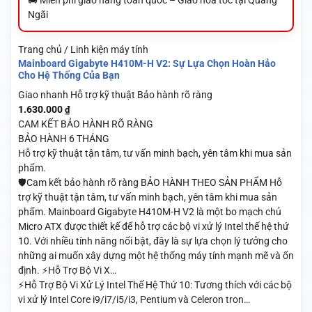
Ngãi
Trang chủ / Linh kiện máy tính
Mainboard Gigabyte H410M-H V2: Sự Lựa Chọn Hoàn Hảo
Cho Hệ Thống Của Bạn
Giao nhanh
Hỗ trợ kỹ thuật
Bảo hành rõ ràng
1.630.000
₫
CAM KẾT BẢO HÀNH RÕ RÀNG
BẢO HÀNH 6 THÁNG
Hỗ trợ kỹ thuật tận tâm, tư vấn minh bạch, yên tâm khi mua sản
phẩm.
🛡️Cam kết bảo hành rõ ràng BẢO HÀNH THEO SẢN PHẨM Hỗ
trợ kỹ thuật tận tâm, tư vấn minh bạch, yên tâm khi mua sản
phẩm. Mainboard Gigabyte H410M-H V2 là một bo mạch chủ
Micro ATX được thiết kế để hỗ trợ các bộ vi xử lý Intel thế hệ thứ
10. Với nhiều tính năng nổi bật, đây là sự lựa chọn lý tưởng cho
những ai muốn xây dựng một hệ thống máy tính mạnh mẽ và ổn
định. ⚡Hỗ Trợ Bộ Vi X…
⚡Hỗ Trợ Bộ Vi Xử Lý Intel Thế Hệ Thứ 10: Tương thích với các bộ
vi xử lý Intel Core i9/i7/i5/i3, Pentium và Celeron tron…