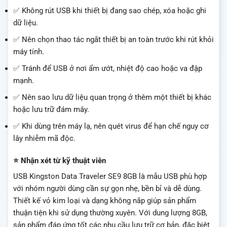
✅ Không rút USB khi thiết bị đang sao chép, xóa hoặc ghi
dữ liệu.
✅ Nên chọn thao tác ngắt thiết bị an toàn trước khi rút khỏi
máy tính.
✅ Tránh để USB ở nơi ẩm ướt, nhiệt độ cao hoặc va đập
mạnh.
✅ Nên sao lưu dữ liệu quan trọng ở thêm một thiết bị khác
hoặc lưu trữ đám mây.
✅ Khi dùng trên máy lạ, nên quét virus để hạn chế nguy cơ
lây nhiễm mã độc.
⭐ Nhận xét từ kỹ thuật viên
USB Kingston Data Traveler SE9 8GB là mẫu USB phù hợp
với nhóm người dùng cần sự gọn nhẹ, bền bỉ và dễ dùng.
Thiết kế vỏ kim loại và dạng không nắp giúp sản phẩm
thuận tiện khi sử dụng thường xuyên. Với dung lượng 8GB,
sản phẩm đáp ứng tốt các nhu cầu lưu trữ cơ bản, đặc biệt