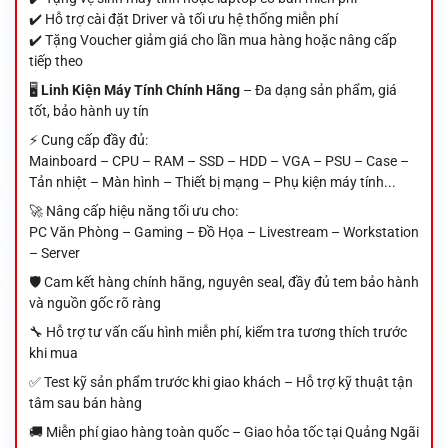
✔️ Hỗ trợ cài đặt Driver và tối ưu hệ thống miễn phí
✔️ Tặng Voucher giảm giá cho lần mua hàng hoặc nâng cấp
tiếp theo
🖥️
Linh Kiện Máy Tính Chính Hãng
– Đa dạng sản phẩm, giá
tốt, bảo hành uy tín
⚡ Cung cấp đầy đủ:
Mainboard – CPU – RAM – SSD – HDD – VGA – PSU – Case –
Tản nhiệt – Màn hình – Thiết bị mạng – Phụ kiện máy tính...
🚀 Nâng cấp hiệu năng tối ưu cho:
PC Văn Phòng – Gaming – Đồ Họa – Livestream – Workstation
– Server
🛡️ Cam kết hàng chính hãng, nguyên seal, đầy đủ tem bảo hành
và nguồn gốc rõ ràng
🔧 Hỗ trợ tư vấn cấu hình miễn phí, kiểm tra tương thích trước
khi mua
✅ Test kỹ sản phẩm trước khi giao khách – Hỗ trợ kỹ thuật tận
tâm sau bán hàng
🚚 Miễn phí giao hàng toàn quốc – Giao hỏa tốc tại Quảng Ngãi