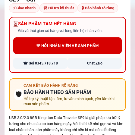
⚡ Giao nhanh
🛠 Hỗ trợ kỹ thuật
🔒 Bảo hành rõ ràng
⏳
SẢN PHẨM TẠM HẾT HÀNG
Giá và thời gian có hàng vui lòng liên hệ nhân viên.
💬 HỎI NHÂN VIÊN VỀ SẢN PHẨM
☎ Gọi 0345.718.718
Chat Zalo
CAM KẾT BẢO HÀNH RÕ RÀNG
BẢO HÀNH THEO SẢN PHẨM
🛡️
Hỗ trợ kỹ thuật tận tâm, tư vấn minh bạch, yên tâm khi
mua sản phẩm.
USB 3.0/2.0 8GB Kingston Data Traveler SE9 là giải pháp lưu trữ lý
tưởng cho nhu cầu cơ bản hàng ngày. Với thiết kế nhỏ gọn và vỏ kim
loại chắc chắn, sản phẩm này không chỉ bền bỉ mà còn dễ dàng