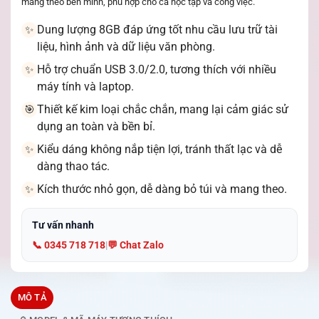
mang theo bên mình, phù hợp cho cả học tập và công việc.
Dung lượng 8GB đáp ứng tốt nhu cầu lưu trữ tài
✨
liệu, hình ảnh và dữ liệu văn phòng.
Hỗ trợ chuẩn USB 3.0/2.0, tương thích với nhiều
✨
máy tính và laptop.
Thiết kế kim loại chắc chắn, mang lại cảm giác sử
🎯
dụng an toàn và bền bỉ.
Kiểu dáng không nắp tiện lợi, tránh thất lạc và dễ
✨
dàng thao tác.
Kích thước nhỏ gọn, dễ dàng bỏ túi và mang theo.
✨
Tư vấn nhanh
📞 0345 718 718
|
💬 Chat Zalo
MÔ TẢ