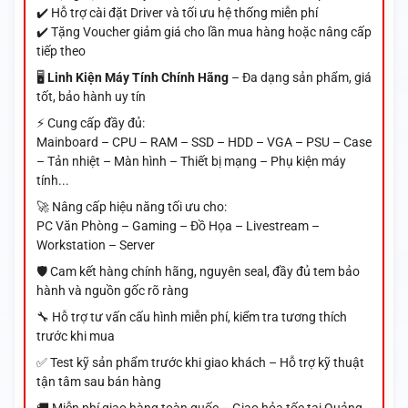
✔️ Hỗ trợ cài đặt Driver và tối ưu hệ thống miễn phí
✔️ Tặng Voucher giảm giá cho lần mua hàng hoặc nâng cấp
tiếp theo
🖥️
Linh Kiện Máy Tính Chính Hãng
– Đa dạng sản phẩm, giá
tốt, bảo hành uy tín
⚡ Cung cấp đầy đủ:
Mainboard – CPU – RAM – SSD – HDD – VGA – PSU – Case
– Tản nhiệt – Màn hình – Thiết bị mạng – Phụ kiện máy
tính...
🚀 Nâng cấp hiệu năng tối ưu cho:
PC Văn Phòng – Gaming – Đồ Họa – Livestream –
Workstation – Server
🛡️ Cam kết hàng chính hãng, nguyên seal, đầy đủ tem bảo
hành và nguồn gốc rõ ràng
🔧 Hỗ trợ tư vấn cấu hình miễn phí, kiểm tra tương thích
trước khi mua
✅ Test kỹ sản phẩm trước khi giao khách – Hỗ trợ kỹ thuật
tận tâm sau bán hàng
🚚 Miễn phí giao hàng toàn quốc – Giao hỏa tốc tại Quảng