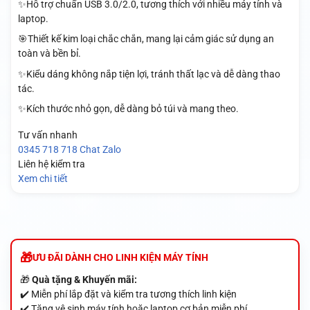
✨Hỗ trợ chuẩn USB 3.0/2.0, tương thích với nhiều máy tính và
laptop.
🎯Thiết kế kim loại chắc chắn, mang lại cảm giác sử dụng an
toàn và bền bỉ.
✨Kiểu dáng không nắp tiện lợi, tránh thất lạc và dễ dàng thao
tác.
✨Kích thước nhỏ gọn, dễ dàng bỏ túi và mang theo.
Tư vấn nhanh
0345 718 718
Chat Zalo
Liên hệ kiểm tra
Xem chi tiết
ƯU ĐÃI DÀNH CHO LINH KIỆN MÁY TÍNH
🎁
Quà tặng & Khuyến mãi:
✔️ Miễn phí lắp đặt và kiểm tra tương thích linh kiện
✔️ Tặng vệ sinh máy tính hoặc laptop cơ bản miễn phí