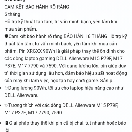
CAM KẾT BẢO HÀNH RÕ RÀNG
6 tháng
Hỗ trợ kỹ thuật tận tâm, tư vấn minh bạch, yên tâm khi
mua sản phẩm.
🛡️Cam kết bảo hành rõ ràng BẢO HÀNH 6 THÁNG Hỗ trợ kỹ
thuật tận tâm, tư vấn minh bạch, yên tâm khi mua sản
phẩm. Pin XRGXX 90Wh là giải pháp thay thế ổn định cho
các dòng laptop gaming DELL Alienware M15 P79F, M17
P37E, M17 7790 và 7590. Với dung lượng lớn, pin giúp duy
trì thời gian sử dụng lâu hơn, đảm bảo hiệu suất hoạt động
của máy khi làm việc, học tập hay chơi game. Sản p…
✨Dung lượng 90Wh, tối ưu cho laptop hiệu năng cao như
DELL Alienware.
✨Tương thích với các dòng DELL Alienware M15 P79F,
M17 P37E, M17 7790, 7590.
🔋Giải pháp thay thế khi pin cũ bị chai, tụt nhanh hoặc báo
lỗi.