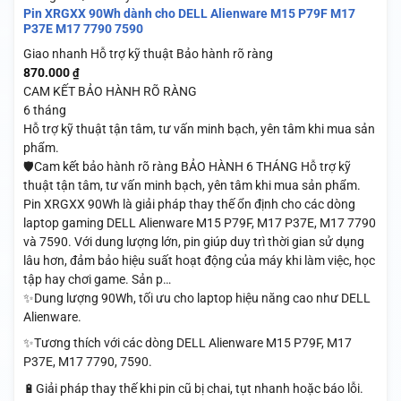
Pin XRGXX 90Wh dành cho DELL Alienware M15 P79F M17
P37E M17 7790 7590
Giao nhanh
Hỗ trợ kỹ thuật
Bảo hành rõ ràng
870.000
₫
CAM KẾT BẢO HÀNH RÕ RÀNG
6 tháng
Hỗ trợ kỹ thuật tận tâm, tư vấn minh bạch, yên tâm khi mua sản
phẩm.
🛡️Cam kết bảo hành rõ ràng BẢO HÀNH 6 THÁNG Hỗ trợ kỹ
thuật tận tâm, tư vấn minh bạch, yên tâm khi mua sản phẩm.
Pin XRGXX 90Wh là giải pháp thay thế ổn định cho các dòng
laptop gaming DELL Alienware M15 P79F, M17 P37E, M17 7790
và 7590. Với dung lượng lớn, pin giúp duy trì thời gian sử dụng
lâu hơn, đảm bảo hiệu suất hoạt động của máy khi làm việc, học
tập hay chơi game. Sản p…
✨Dung lượng 90Wh, tối ưu cho laptop hiệu năng cao như DELL
Alienware.
✨Tương thích với các dòng DELL Alienware M15 P79F, M17
P37E, M17 7790, 7590.
🔋Giải pháp thay thế khi pin cũ bị chai, tụt nhanh hoặc báo lỗi.