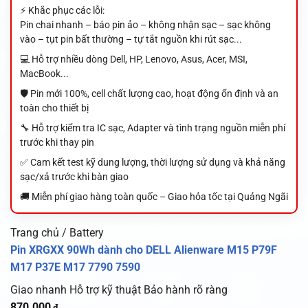
⚡ Khắc phục các lỗi:
Pin chai nhanh – báo pin ảo – không nhận sạc – sạc không
vào – tụt pin bất thường – tự tắt nguồn khi rút sạc...
💻 Hỗ trợ nhiều dòng Dell, HP, Lenovo, Asus, Acer, MSI,
MacBook...
🛡️ Pin mới 100%, cell chất lượng cao, hoạt động ổn định và an
toàn cho thiết bị
🔧 Hỗ trợ kiểm tra IC sạc, Adapter và tình trạng nguồn miễn phí
trước khi thay pin
✅ Cam kết test kỹ dung lượng, thời lượng sử dụng và khả năng
sạc/xả trước khi bàn giao
🚚 Miễn phí giao hàng toàn quốc – Giao hỏa tốc tại Quảng Ngãi
Trang chủ / Battery
Pin XRGXX 90Wh dành cho DELL Alienware M15 P79F
M17 P37E M17 7790 7590
Giao nhanh
Hỗ trợ kỹ thuật
Bảo hành rõ ràng
870.000
₫