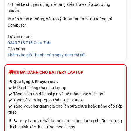
✨Thiết kế chuyên dụng, dễ dàng kiểm tra và lắp đặt đúng
chuẩn.
💬Bảo hành 6 tháng, hỗ trợ kỹ thuật tận tâm tại Hoàng Vũ
Computer.
Tư vấn nhanh
0345 718 718
Chat Zalo
Còn hàng
Thêm vào giỏ
Thanh toán ngay
Xem chi tiết
ƯU ĐÃI DÀNH CHO BATTERY LAPTOP
🎁
Quà tặng & Khuyến mãi:
✔️ Miễn phí công thay pin laptop
✔️ Tặng kiểm tra độ chai pin và hệ thống sạc miễn phí
✔️ Tặng vệ sinh laptop cơ bản trị giá 300K
✔️ Tặng Voucher giảm giá cho lần sửa chữa hoặc nâng cấp tiếp
theo
🔋 Battery Laptop chất lượng cao – dung lượng chuẩn – tương
thích chính xác theo từng model máy