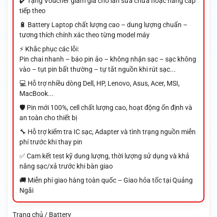
✔️ Tặng Voucher giảm giá cho lần sửa chữa hoặc nâng cấp
tiếp theo
🔋 Battery Laptop chất lượng cao – dung lượng chuẩn –
tương thích chính xác theo từng model máy
⚡ Khắc phục các lỗi:
Pin chai nhanh – báo pin ảo – không nhận sạc – sạc không
vào – tụt pin bất thường – tự tắt nguồn khi rút sạc...
💻 Hỗ trợ nhiều dòng Dell, HP, Lenovo, Asus, Acer, MSI,
MacBook...
🛡️ Pin mới 100%, cell chất lượng cao, hoạt động ổn định và
an toàn cho thiết bị
🔧 Hỗ trợ kiểm tra IC sạc, Adapter và tình trạng nguồn miễn
phí trước khi thay pin
✅ Cam kết test kỹ dung lượng, thời lượng sử dụng và khả
năng sạc/xả trước khi bàn giao
🚚 Miễn phí giao hàng toàn quốc – Giao hỏa tốc tại Quảng
Ngãi
Trang chủ / Battery