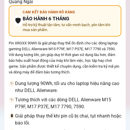
Quảng Ngãi
CAM KẾT BẢO HÀNH RÕ RÀNG
BẢO HÀNH 6 THÁNG
🛡️
Hỗ trợ kỹ thuật tận tâm, tư vấn minh bạch, yên tâm khi
mua sản phẩm.
Pin XRGXX 90Wh là giải pháp thay thế ổn định cho các dòng laptop
gaming DELL Alienware M15 P79F, M17 P37E, M17 7790 và 7590.
Với dung lượng lớn, pin giúp duy trì thời gian sử dụng lâu hơn, đảm
bảo hiệu suất hoạt động của máy khi làm việc, học tập hay chơi
game. Sản phẩm được thiết kế chuyên dụng, cần kiểm tra kỹ mã pin
và dòng máy để đảm bảo tương thích.
Dung lượng 90Wh, tối ưu cho laptop hiệu năng cao
✨
như DELL Alienware.
Tương thích với các dòng DELL Alienware M15
✨
P79F, M17 P37E, M17 7790, 7590.
Giải pháp thay thế khi pin cũ bị chai, tụt nhanh hoặc
🔋
báo lỗi.