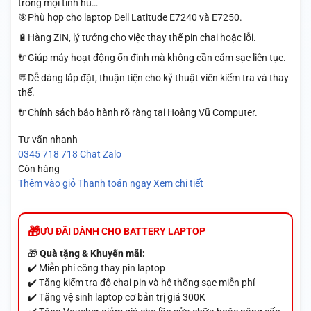
trong mọi tình hu…
🎯Phù hợp cho laptop Dell Latitude E7240 và E7250.
🔋Hàng ZIN, lý tưởng cho việc thay thế pin chai hoặc lỗi.
🔌Giúp máy hoạt động ổn định mà không cần cắm sạc liên tục.
💬Dễ dàng lắp đặt, thuận tiện cho kỹ thuật viên kiểm tra và thay
thế.
🔌Chính sách bảo hành rõ ràng tại Hoàng Vũ Computer.
Tư vấn nhanh
0345 718 718
Chat Zalo
Còn hàng
Thêm vào giỏ
Thanh toán ngay
Xem chi tiết
ƯU ĐÃI DÀNH CHO BATTERY LAPTOP
🎁
Quà tặng & Khuyến mãi:
✔️ Miễn phí công thay pin laptop
✔️ Tặng kiểm tra độ chai pin và hệ thống sạc miễn phí
✔️ Tặng vệ sinh laptop cơ bản trị giá 300K