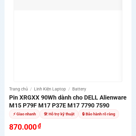
💻 Hỗ
MSI,
🛡️ P
định 
🔧 Hỗ
nguồn
✅ Cam
khả 
🚚 Mi
Quản
Trang chủ
/
Linh Kiện Laptop
/
Battery
Pin XRGXX 90Wh dành cho DELL Alienware
M15 P79F M17 P37E M17 7790 7590
⚡ Giao nhanh
🛠 Hỗ trợ kỹ thuật
🔒 Bảo hành rõ ràng
₫
870.000