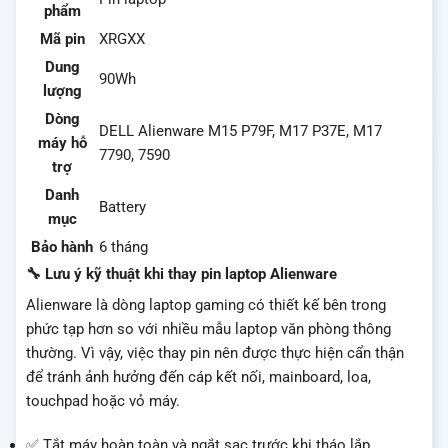
phẩm
Mã pin
XRGXX
Dung
90Wh
lượng
Dòng
DELL Alienware M15 P79F, M17 P37E, M17
máy hỗ
7790, 7590
trợ
Danh
Battery
mục
Bảo hành
6 tháng
🔧 Lưu ý kỹ thuật khi thay pin laptop Alienware
Alienware là dòng laptop gaming có thiết kế bên trong
phức tạp hơn so với nhiều mẫu laptop văn phòng thông
thường. Vì vậy, việc thay pin nên được thực hiện cẩn thận
để tránh ảnh hưởng đến cáp kết nối, mainboard, loa,
touchpad hoặc vỏ máy.
✅ Tắt máy hoàn toàn và ngắt sạc trước khi tháo lắp.