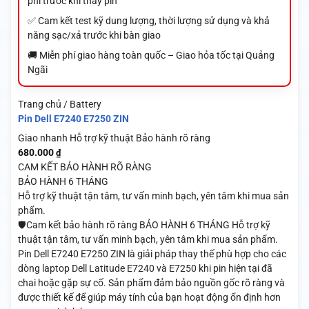
phí trước khi thay pin
✅ Cam kết test kỹ dung lượng, thời lượng sử dụng và khả
năng sạc/xả trước khi bàn giao
🚚 Miễn phí giao hàng toàn quốc – Giao hỏa tốc tại Quảng
Ngãi
Trang chủ / Battery
Pin Dell E7240 E7250 ZIN
Giao nhanh
Hỗ trợ kỹ thuật
Bảo hành rõ ràng
680.000
₫
CAM KẾT BẢO HÀNH RÕ RÀNG
BẢO HÀNH 6 THÁNG
Hỗ trợ kỹ thuật tận tâm, tư vấn minh bạch, yên tâm khi mua sản
phẩm.
🛡️Cam kết bảo hành rõ ràng BẢO HÀNH 6 THÁNG Hỗ trợ kỹ
thuật tận tâm, tư vấn minh bạch, yên tâm khi mua sản phẩm.
Pin Dell E7240 E7250 ZIN là giải pháp thay thế phù hợp cho các
dòng laptop Dell Latitude E7240 và E7250 khi pin hiện tại đã
chai hoặc gặp sự cố. Sản phẩm đảm bảo nguồn gốc rõ ràng và
được thiết kế để giúp máy tính của bạn hoạt động ổn định hơn