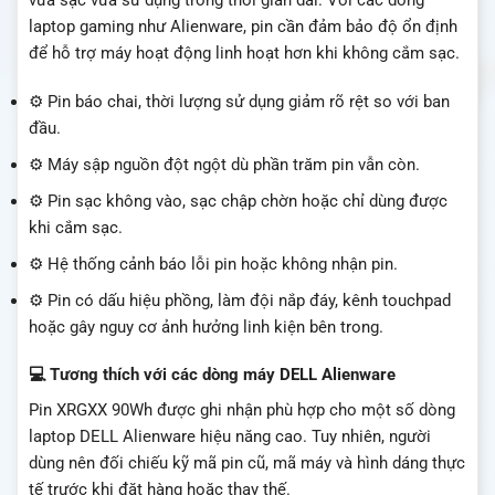
vừa sạc vừa sử dụng trong thời gian dài. Với các dòng
laptop gaming như Alienware, pin cần đảm bảo độ ổn định
để hỗ trợ máy hoạt động linh hoạt hơn khi không cắm sạc.
⚙️ Pin báo chai, thời lượng sử dụng giảm rõ rệt so với ban
đầu.
⚙️ Máy sập nguồn đột ngột dù phần trăm pin vẫn còn.
⚙️ Pin sạc không vào, sạc chập chờn hoặc chỉ dùng được
khi cắm sạc.
⚙️ Hệ thống cảnh báo lỗi pin hoặc không nhận pin.
⚙️ Pin có dấu hiệu phồng, làm đội nắp đáy, kênh touchpad
hoặc gây nguy cơ ảnh hưởng linh kiện bên trong.
💻 Tương thích với các dòng máy DELL Alienware
Pin XRGXX 90Wh được ghi nhận phù hợp cho một số dòng
laptop DELL Alienware hiệu năng cao. Tuy nhiên, người
dùng nên đối chiếu kỹ mã pin cũ, mã máy và hình dáng thực
tế trước khi đặt hàng hoặc thay thế.