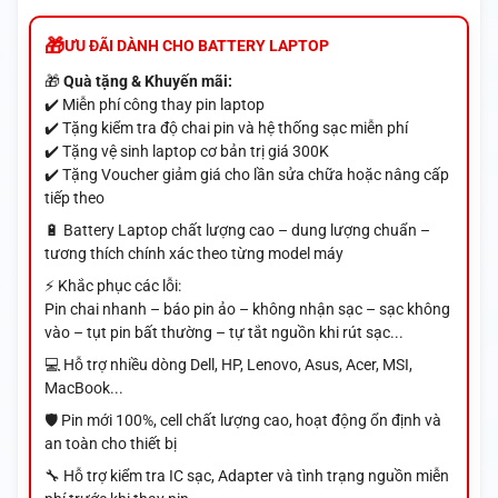
ƯU ĐÃI DÀNH CHO BATTERY LAPTOP
🎁
Quà tặng & Khuyến mãi:
✔️ Miễn phí công thay pin laptop
✔️ Tặng kiểm tra độ chai pin và hệ thống sạc miễn phí
✔️ Tặng vệ sinh laptop cơ bản trị giá 300K
✔️ Tặng Voucher giảm giá cho lần sửa chữa hoặc nâng cấp
tiếp theo
🔋 Battery Laptop chất lượng cao – dung lượng chuẩn –
tương thích chính xác theo từng model máy
⚡ Khắc phục các lỗi:
Pin chai nhanh – báo pin ảo – không nhận sạc – sạc không
vào – tụt pin bất thường – tự tắt nguồn khi rút sạc...
💻 Hỗ trợ nhiều dòng Dell, HP, Lenovo, Asus, Acer, MSI,
MacBook...
🛡️ Pin mới 100%, cell chất lượng cao, hoạt động ổn định và
an toàn cho thiết bị
🔧 Hỗ trợ kiểm tra IC sạc, Adapter và tình trạng nguồn miễn