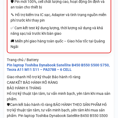
🛡️ Pin mới 100%, cell chất lượng cao, hoạt động ổn định và
an toàn cho thiết bị
🔧 Hỗ trợ kiểm tra IC sạc, Adapter và tình trạng nguồn miễn
phí trước khi thay pin
✅ Cam kết test kỹ dung lượng, thời lượng sử dụng và khả
năng sạc/xả trước khi bàn giao
🚚 Miễn phí giao hàng toàn quốc – Giao hỏa tốc tại Quảng
Ngãi
Trang chủ / Battery
Pin laptop Toshiba Dynabook Satellite B450 B550 S500 S750,
Tecra A11 M11 S11 – PA3788 – 6 CELL
Giao nhanh
Hỗ trợ kỹ thuật
Bảo hành rõ ràng
CAM KẾT BẢO HÀNH RÕ RÀNG
BẢO HÀNH 6 THÁNG
Hỗ trợ kỹ thuật tận tâm, tư vấn minh bạch, yên tâm khi mua sản
phẩm.
🛡️Cam kết bảo hành rõ ràng BẢO HÀNH THEO SẢN PHẨM Hỗ
trợ kỹ thuật tận tâm, tư vấn minh bạch, yên tâm khi mua sản
phẩm. Pin laptop Toshiba Dynabook Satellite B450 B550 S500