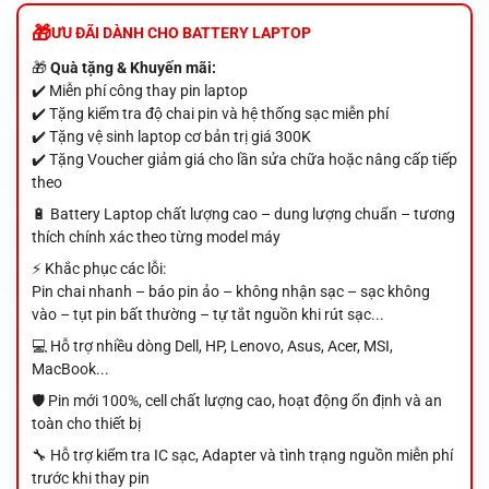
ƯU ĐÃI DÀNH CHO BATTERY LAPTOP
🎁
Quà tặng & Khuyến mãi:
✔️ Miễn phí công thay pin laptop
✔️ Tặng kiểm tra độ chai pin và hệ thống sạc miễn phí
✔️ Tặng vệ sinh laptop cơ bản trị giá 300K
✔️ Tặng Voucher giảm giá cho lần sửa chữa hoặc nâng cấp tiếp
theo
🔋 Battery Laptop chất lượng cao – dung lượng chuẩn – tương
thích chính xác theo từng model máy
⚡ Khắc phục các lỗi:
Pin chai nhanh – báo pin ảo – không nhận sạc – sạc không
vào – tụt pin bất thường – tự tắt nguồn khi rút sạc...
💻 Hỗ trợ nhiều dòng Dell, HP, Lenovo, Asus, Acer, MSI,
MacBook...
🛡️ Pin mới 100%, cell chất lượng cao, hoạt động ổn định và an
toàn cho thiết bị
🔧 Hỗ trợ kiểm tra IC sạc, Adapter và tình trạng nguồn miễn phí
trước khi thay pin