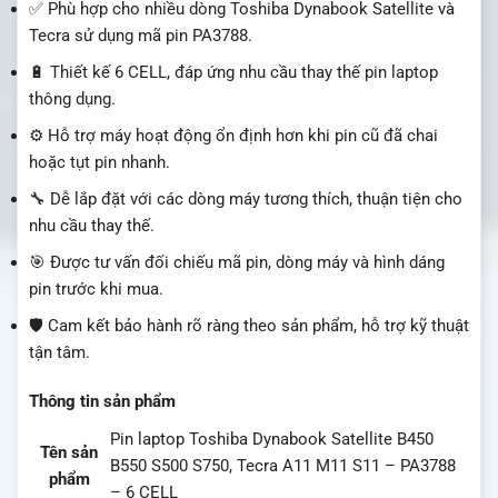
✅ Phù hợp cho nhiều dòng Toshiba Dynabook Satellite và
Tecra sử dụng mã pin PA3788.
🔋 Thiết kế 6 CELL, đáp ứng nhu cầu thay thế pin laptop
thông dụng.
⚙️ Hỗ trợ máy hoạt động ổn định hơn khi pin cũ đã chai
hoặc tụt pin nhanh.
🔧 Dễ lắp đặt với các dòng máy tương thích, thuận tiện cho
nhu cầu thay thế.
🎯 Được tư vấn đối chiếu mã pin, dòng máy và hình dáng
pin trước khi mua.
🛡️ Cam kết bảo hành rõ ràng theo sản phẩm, hỗ trợ kỹ thuật
tận tâm.
Thông tin sản phẩm
Pin laptop Toshiba Dynabook Satellite B450
Tên sản
B550 S500 S750, Tecra A11 M11 S11 – PA3788
phẩm
– 6 CELL