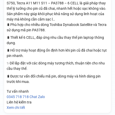
S750, Tecra A11 M11 S11 – PA3788 – 6 CELL là giải pháp thay
thế lý tưởng cho pin cũ đã chai, nhanh hết hoặc sạc không vào.
Sản phẩm này giúp khôi phục khả năng sử dụng linh hoạt của
máy mà không cần cắm sạc l…
🔋Phù hợp cho nhiều dòng Toshiba Dynabook Satellite và Tecra
sử dụng mã pin PA3788.
🔋Thiết kế 6 CELL, đáp ứng nhu cầu thay thế pin laptop thông
dụng.
🔋Hỗ trợ máy hoạt động ổn định hơn khi pin cũ đã chai hoặc tụt
pin nhanh.
✨Dễ lắp đặt với các dòng máy tương thích, thuận tiện cho nhu
cầu thay thế.
🔋Được tư vấn đối chiếu mã pin, dòng máy và hình dáng pin
trước khi mua.
Tư vấn nhanh
0345 718 718
Chat Zalo
Liên hệ kiểm tra
Xem chi tiết