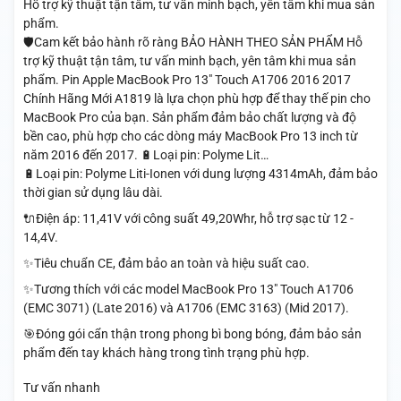
Hỗ trợ kỹ thuật tận tâm, tư vấn minh bạch, yên tâm khi mua sản
phẩm.
🛡️Cam kết bảo hành rõ ràng BẢO HÀNH THEO SẢN PHẨM Hỗ
trợ kỹ thuật tận tâm, tư vấn minh bạch, yên tâm khi mua sản
phẩm. Pin Apple MacBook Pro 13" Touch A1706 2016 2017
Chính Hãng Mới A1819 là lựa chọn phù hợp để thay thế pin cho
MacBook Pro của bạn. Sản phẩm đảm bảo chất lượng và độ
bền cao, phù hợp cho các dòng máy MacBook Pro 13 inch từ
năm 2016 đến 2017. 🔋Loại pin: Polyme Lit…
🔋Loại pin: Polyme Liti-Ionen với dung lượng 4314mAh, đảm bảo
thời gian sử dụng lâu dài.
🔌Điện áp: 11,41V với công suất 49,20Whr, hỗ trợ sạc từ 12 -
14,4V.
✨Tiêu chuẩn CE, đảm bảo an toàn và hiệu suất cao.
✨Tương thích với các model MacBook Pro 13" Touch A1706
(EMC 3071) (Late 2016) và A1706 (EMC 3163) (Mid 2017).
🎯Đóng gói cẩn thận trong phong bì bong bóng, đảm bảo sản
phẩm đến tay khách hàng trong tình trạng phù hợp.
Tư vấn nhanh