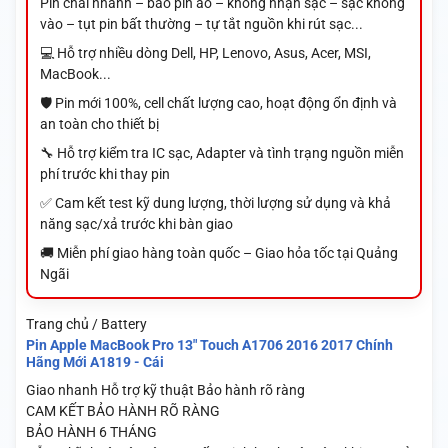
Pin chai nhanh – báo pin ảo – không nhận sạc – sạc không
vào – tụt pin bất thường – tự tắt nguồn khi rút sạc...
💻 Hỗ trợ nhiều dòng Dell, HP, Lenovo, Asus, Acer, MSI,
MacBook...
🛡️ Pin mới 100%, cell chất lượng cao, hoạt động ổn định và
an toàn cho thiết bị
🔧 Hỗ trợ kiểm tra IC sạc, Adapter và tình trạng nguồn miễn
phí trước khi thay pin
✅ Cam kết test kỹ dung lượng, thời lượng sử dụng và khả
năng sạc/xả trước khi bàn giao
🚚 Miễn phí giao hàng toàn quốc – Giao hỏa tốc tại Quảng
Ngãi
Trang chủ / Battery
Pin Apple MacBook Pro 13" Touch A1706 2016 2017 Chính
Hãng Mới A1819 - Cái
Giao nhanh
Hỗ trợ kỹ thuật
Bảo hành rõ ràng
CAM KẾT BẢO HÀNH RÕ RÀNG
BẢO HÀNH 6 THÁNG