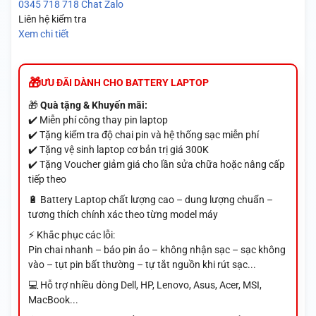
0345 718 718
Chat Zalo
Liên hệ kiểm tra
Xem chi tiết
ƯU ĐÃI DÀNH CHO BATTERY LAPTOP
🎁
Quà tặng & Khuyến mãi:
✔️ Miễn phí công thay pin laptop
✔️ Tặng kiểm tra độ chai pin và hệ thống sạc miễn phí
✔️ Tặng vệ sinh laptop cơ bản trị giá 300K
✔️ Tặng Voucher giảm giá cho lần sửa chữa hoặc nâng cấp
tiếp theo
🔋 Battery Laptop chất lượng cao – dung lượng chuẩn –
tương thích chính xác theo từng model máy
⚡ Khắc phục các lỗi:
Pin chai nhanh – báo pin ảo – không nhận sạc – sạc không
vào – tụt pin bất thường – tự tắt nguồn khi rút sạc...
💻 Hỗ trợ nhiều dòng Dell, HP, Lenovo, Asus, Acer, MSI,
MacBook...