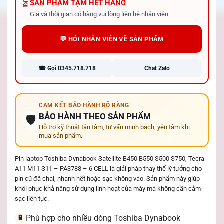
⏳
SẢN PHẨM TẠM HẾT HÀNG
Giá và thời gian có hàng vui lòng liên hệ nhân viên.
💬 HỎI NHÂN VIÊN VỀ SẢN PHẨM
☎ Gọi 0345.718.718
Chat Zalo
CAM KẾT BẢO HÀNH RÕ RÀNG
BẢO HÀNH THEO SẢN PHẨM
🛡️
Hỗ trợ kỹ thuật tận tâm, tư vấn minh bạch, yên tâm khi
mua sản phẩm.
Pin laptop Toshiba Dynabook Satellite B450 B550 S500 S750, Tecra
A11 M11 S11 – PA3788 – 6 CELL là giải pháp thay thế lý tưởng cho
pin cũ đã chai, nhanh hết hoặc sạc không vào. Sản phẩm này giúp
khôi phục khả năng sử dụng linh hoạt của máy mà không cần cắm
sạc liên tục.
Phù hợp cho nhiều dòng Toshiba Dynabook
🔋