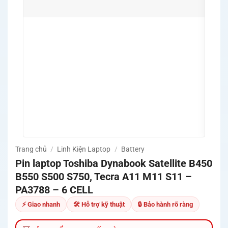
💻 Hỗ
MSI,
🛡️ P
định 
🔧 Hỗ
nguồn
✅ Cam
khả 
🚚 Mi
Quản
Trang chủ
/
Linh Kiện Laptop
/
Battery
Pin laptop Toshiba Dynabook Satellite B450
B550 S500 S750, Tecra A11 M11 S11 –
PA3788 – 6 CELL
⚡ Giao nhanh
🛠 Hỗ trợ kỹ thuật
🔒 Bảo hành rõ ràng