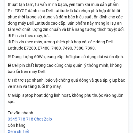
thuật tận tâm, tư vấn minh bạch, yên tâm khi mua sản phẩm.
Pin F3YGT dành cho Dell Latitude là lựa chọn phù hợp để khôi
phục thời lượng sử dụng và đảm bảo hiệu suất ổn định cho các
dòng máy Dell Latitude cao cấp. Sản phẩm này mang lại sự an
tâm với chất lượng zin chuẩn và khả năng tương thích tuyệt đối.
🔋Pin zin theo máy, tư…
🔋Pin zin theo máy, tương thích phù hợp với các dòng Dell
Latitude E7280, E7480, 7480, 7490, 7380, 7390.
🎯Dung lượng 60Wh, cung cấp thời gian sử dụng dài và ổn định.
💾Cell pin chất lượng cao cùng chip quản lý thông minh, không
báo lỗi trên máy Dell.
🔌Hỗ trợ sạc nhanh, bảo vệ chống quá dòng và quá áp, giúp bảo
vệ main và tăng tuổi thọ máy.
🔌Giúp laptop hoạt động linh hoạt, không phụ thuộc vào nguồn
sạc.
Tư vấn nhanh
0345 718 718
Chat Zalo
Còn hàng
Xem chi tiết