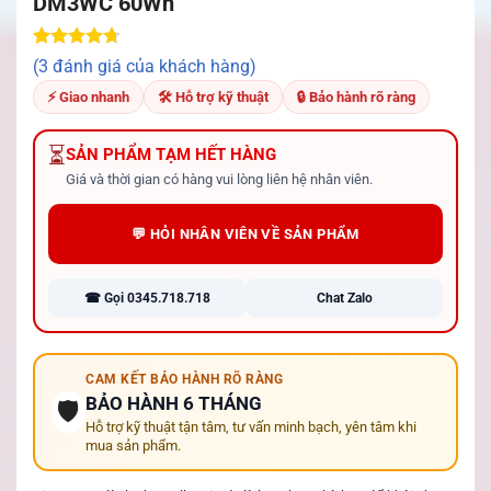
DM3WC 60Wh
4.67
3
trên
(3 đánh giá của khách hàng)
5 dựa trên
đánh giá
⚡ Giao nhanh
🛠 Hỗ trợ kỹ thuật
🔒 Bảo hành rõ ràng
⏳
SẢN PHẨM TẠM HẾT HÀNG
Giá và thời gian có hàng vui lòng liên hệ nhân viên.
💬 HỎI NHÂN VIÊN VỀ SẢN PHẨM
☎ Gọi 0345.718.718
Chat Zalo
CAM KẾT BẢO HÀNH RÕ RÀNG
BẢO HÀNH 6 THÁNG
🛡️
Hỗ trợ kỹ thuật tận tâm, tư vấn minh bạch, yên tâm khi
mua sản phẩm.