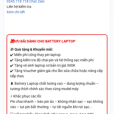
0345 718 718
Chat Zalo
Liên hệ kiểm tra
Xem chi tiết
ƯU ĐÃI DÀNH CHO BATTERY LAPTOP
🎁
Quà tặng & Khuyến mãi:
✔️ Miễn phí công thay pin laptop
✔️ Tặng kiểm tra độ chai pin và hệ thống sạc miễn phí
✔️ Tặng vệ sinh laptop cơ bản trị giá 300K
✔️ Tặng Voucher giảm giá cho lần sửa chữa hoặc nâng cấp
tiếp theo
🔋 Battery Laptop chất lượng cao – dung lượng chuẩn –
tương thích chính xác theo từng model máy
⚡ Khắc phục các lỗi:
Pin chai nhanh – báo pin ảo – không nhận sạc – sạc không
vào – tụt pin bất thường – tự tắt nguồn khi rút sạc...