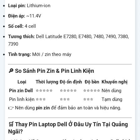
Loại pin:
Lithium-ion
Điện áp:
~11.4V
Số cell:
4 cell
Tương thích:
Dell Latitude E7280, E7480, 7480, 7490, 7380,
7390
Tình trạng:
Mới / zin theo máy
🔎 So Sánh Pin Zin & Pin Linh Kiện
Loại
Thời lượng
Độ ổn định
Độ bền
Khuyến nghị
Pin zin Dell
⭐⭐⭐⭐⭐
⭐⭐⭐⭐⭐
⭐⭐⭐⭐⭐
Nên dùng
Pin linh kiện
⭐⭐⭐
⭐⭐⭐
⭐⭐⭐
Tạm dùng
👉 Nên dùng
pin zin
để đảm bảo an toàn và hiệu năng.
🛒 Thay Pin Laptop Dell Ở Đâu Uy Tín Tại Quảng
Ngãi?