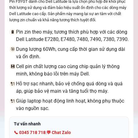
Pin F3YGT dành cho Dell Latitude là lựa chọn phù hợp để khôi phục
thời lượng sử dụng và đảm bảo hiệu suất ổn định cho các dòng máy
Dell Latitude cao cấp. Sản phẩm này mang lại sự an tâm với chất
lượng zin chuẩn và khả năng tương thích tuyệt đối.
Pin zin theo máy, tương thích phù hợp với các dòng
🔋
Dell Latitude E7280, E7480, 7480, 7490, 7380, 7390.
Dung lượng 60Wh, cung cấp thời gian sử dụng dài
🎯
và ổn định.
Cell pin chất lượng cao cùng chip quản lý thông
💾
minh, không báo lỗi trên máy Dell.
Hỗ trợ sạc nhanh, bảo vệ chống quá dòng và quá
🔌
áp, giúp bảo vệ main và tăng tuổi thọ máy.
Giúp laptop hoạt động linh hoạt, không phụ thuộc
🔌
vào nguồn sạc.
Tư vấn nhanh
📞 0345 718 718
|
💬 Chat Zalo