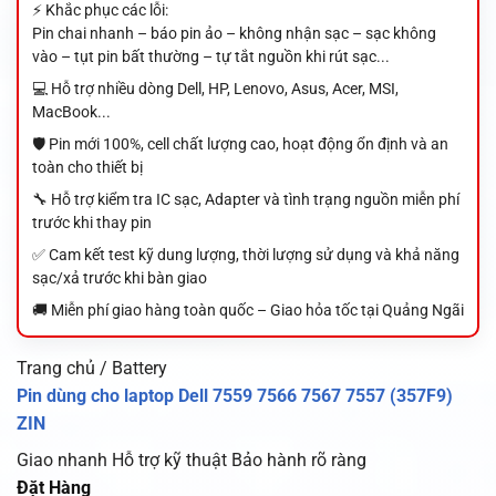
⚡ Khắc phục các lỗi:
Pin chai nhanh – báo pin ảo – không nhận sạc – sạc không
vào – tụt pin bất thường – tự tắt nguồn khi rút sạc...
💻 Hỗ trợ nhiều dòng Dell, HP, Lenovo, Asus, Acer, MSI,
MacBook...
🛡️ Pin mới 100%, cell chất lượng cao, hoạt động ổn định và an
toàn cho thiết bị
🔧 Hỗ trợ kiểm tra IC sạc, Adapter và tình trạng nguồn miễn phí
trước khi thay pin
✅ Cam kết test kỹ dung lượng, thời lượng sử dụng và khả năng
sạc/xả trước khi bàn giao
🚚 Miễn phí giao hàng toàn quốc – Giao hỏa tốc tại Quảng Ngãi
Trang chủ / Battery
Pin dùng cho laptop Dell 7559 7566 7567 7557 (357F9)
ZIN
Giao nhanh
Hỗ trợ kỹ thuật
Bảo hành rõ ràng
Đặt Hàng