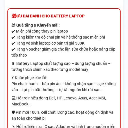
ƯU ĐÃI DÀNH CHO BATTERY LAPTOP
🎁
Quà tặng & Khuyến mãi:
✔️ Miễn phí công thay pin laptop
✔️ Tặng kiểm tra độ chai pin và hệ thống sạc miễn phí
✔️ Tặng vệ sinh laptop cơ bản trị giá 300K
✔️ Tặng Voucher giảm giá cho lần sửa chữa hoặc nâng cấp
tiếp theo
🔋 Battery Laptop chất lượng cao – dung lượng chuẩn –
tương thích chính xác theo từng model máy
⚡ Khắc phục các lỗi:
Pin chai nhanh – báo pin ảo – không nhận sạc – sạc không
vào – tụt pin bất thường – tự tắt nguồn khi rút sạc...
💻 Hỗ trợ nhiều dòng Dell, HP, Lenovo, Asus, Acer, MSI,
MacBook...
🛡️ Pin mới 100%, cell chất lượng cao, hoạt động ổn định và
an toàn cho thiết bị
🔧 Hỗ trợ kiểm tra IC sạc, Adapter và tình trạng nguồn miễn