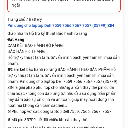
Ngãi
Trang chủ / Battery
Pin dùng cho laptop Dell 7559 7566 7567 7557 (357F9) ZIN
Giao nhanh
Hỗ trợ kỹ thuật
Bảo hành rõ ràng
Đặt Hàng
CAM KẾT BẢO HÀNH RÕ RÀNG
BẢO HÀNH 6 THÁNG
Hỗ trợ kỹ thuật tận tâm, tư vấn minh bạch, yên tâm khi mua sản
phẩm.
🛡️Cam kết bảo hành rõ ràng BẢO HÀNH THEO SẢN PHẨM Hỗ
trợ kỹ thuật tận tâm, tư vấn minh bạch, yên tâm khi mua sản
phẩm. Pin dùng cho laptop Dell 7559 7566 7567 7557 (357F9)
ZIN là giải pháp phù hợp cho những ai cần thay thế pin cũ đã
chai hoặc không còn đáp ứng tốt nhu cầu sử dụng. Sản phẩm
này đảm bảo sự ổn định và an toàn, giúp máy hoạt động linh
hoạt mà không cần cắm sạc liên…
🎯Phù hợp với các dòng laptop Dell 7559, 7566, 7567, 7557.
🔋Mã pin 357F9, dễ đối chiếu khi cần thay thế.