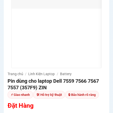
💻 Hỗ
MSI,
🛡️ P
định 
🔧 Hỗ
nguồn
✅ Cam
khả 
🚚 Mi
Quản
Trang chủ
/
Linh Kiện Laptop
/
Battery
Pin dùng cho laptop Dell 7559 7566 7567
7557 (357F9) ZIN
⚡ Giao nhanh
🛠 Hỗ trợ kỹ thuật
🔒 Bảo hành rõ ràng
Đặt Hàng