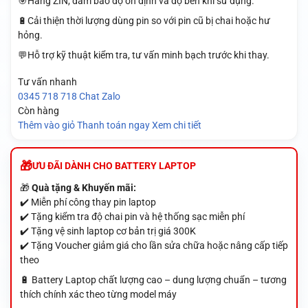
🎯Hàng ZIN, đảm bảo độ ổn định và độ bền khi sử dụng.
🔋Cải thiện thời lượng dùng pin so với pin cũ bị chai hoặc hư
hỏng.
💬Hỗ trợ kỹ thuật kiểm tra, tư vấn minh bạch trước khi thay.
Tư vấn nhanh
0345 718 718
Chat Zalo
Còn hàng
Thêm vào giỏ
Thanh toán ngay
Xem chi tiết
ƯU ĐÃI DÀNH CHO BATTERY LAPTOP
🎁
Quà tặng & Khuyến mãi:
✔️ Miễn phí công thay pin laptop
✔️ Tặng kiểm tra độ chai pin và hệ thống sạc miễn phí
✔️ Tặng vệ sinh laptop cơ bản trị giá 300K
✔️ Tặng Voucher giảm giá cho lần sửa chữa hoặc nâng cấp tiếp
theo
🔋 Battery Laptop chất lượng cao – dung lượng chuẩn – tương
thích chính xác theo từng model máy