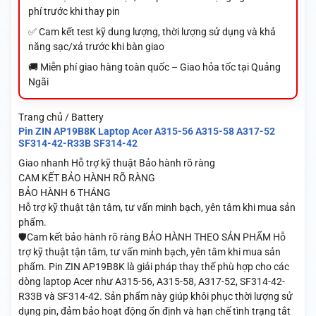
phí trước khi thay pin
✅ Cam kết test kỹ dung lượng, thời lượng sử dụng và khả
năng sạc/xả trước khi bàn giao
🚚 Miễn phí giao hàng toàn quốc – Giao hỏa tốc tại Quảng
Ngãi
Trang chủ / Battery
Pin ZIN AP19B8K Laptop Acer A315-56 A315-58 A317-52
SF314-42-R33B SF314-42
Giao nhanh
Hỗ trợ kỹ thuật
Bảo hành rõ ràng
CAM KẾT BẢO HÀNH RÕ RÀNG
BẢO HÀNH 6 THÁNG
Hỗ trợ kỹ thuật tận tâm, tư vấn minh bạch, yên tâm khi mua sản
phẩm.
🛡️Cam kết bảo hành rõ ràng BẢO HÀNH THEO SẢN PHẨM Hỗ
trợ kỹ thuật tận tâm, tư vấn minh bạch, yên tâm khi mua sản
phẩm. Pin ZIN AP19B8K là giải pháp thay thế phù hợp cho các
dòng laptop Acer như A315-56, A315-58, A317-52, SF314-42-
R33B và SF314-42. Sản phẩm này giúp khôi phục thời lượng sử
dụng pin, đảm bảo hoạt động ổn định và hạn chế tình trạng tắt