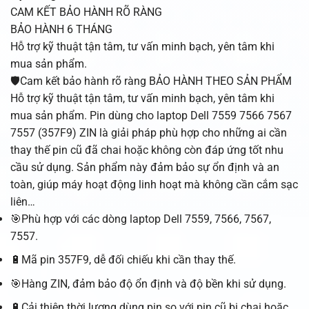
CAM KẾT BẢO HÀNH RÕ RÀNG
BẢO HÀNH 6 THÁNG
Hỗ trợ kỹ thuật tận tâm, tư vấn minh bạch, yên tâm khi
mua sản phẩm.
🛡️Cam kết bảo hành rõ ràng BẢO HÀNH THEO SẢN PHẨM
Hỗ trợ kỹ thuật tận tâm, tư vấn minh bạch, yên tâm khi
mua sản phẩm. Pin dùng cho laptop Dell 7559 7566 7567
7557 (357F9) ZIN là giải pháp phù hợp cho những ai cần
thay thế pin cũ đã chai hoặc không còn đáp ứng tốt nhu
cầu sử dụng. Sản phẩm này đảm bảo sự ổn định và an
toàn, giúp máy hoạt động linh hoạt mà không cần cắm sạc
liên…
🎯Phù hợp với các dòng laptop Dell 7559, 7566, 7567,
7557.
🔋Mã pin 357F9, dễ đối chiếu khi cần thay thế.
🎯Hàng ZIN, đảm bảo độ ổn định và độ bền khi sử dụng.
🔋Cải thiện thời lượng dùng pin so với pin cũ bị chai hoặc