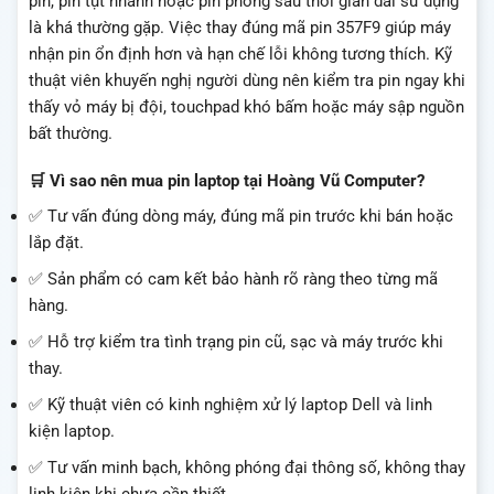
pin, pin tụt nhanh hoặc pin phồng sau thời gian dài sử dụng
là khá thường gặp. Việc thay đúng mã pin 357F9 giúp máy
nhận pin ổn định hơn và hạn chế lỗi không tương thích. Kỹ
thuật viên khuyến nghị người dùng nên kiểm tra pin ngay khi
thấy vỏ máy bị đội, touchpad khó bấm hoặc máy sập nguồn
bất thường.
🛒 Vì sao nên mua pin laptop tại Hoàng Vũ Computer?
✅ Tư vấn đúng dòng máy, đúng mã pin trước khi bán hoặc
lắp đặt.
✅ Sản phẩm có cam kết bảo hành rõ ràng theo từng mã
hàng.
✅ Hỗ trợ kiểm tra tình trạng pin cũ, sạc và máy trước khi
thay.
✅ Kỹ thuật viên có kinh nghiệm xử lý laptop Dell và linh
kiện laptop.
✅ Tư vấn minh bạch, không phóng đại thông số, không thay
linh kiện khi chưa cần thiết.