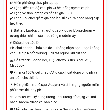
✔️ Miễn phí công thay pin laptop
✔️ Tặng kiểm tra độ chai pin và hệ thống sạc miễn phí
✔️ Tặng vệ sinh laptop cơ bản trị giá 300K
✔️ Tặng Voucher giảm giá cho lần sửa chữa hoặc nâng cấp
tiếp theo
🔋 Battery Laptop chất lượng cao – dung lượng chuẩn –
tương thích chính xác theo từng model máy
⚡ Khắc phục các lỗi:
Pin chai nhanh – báo pin ảo – không nhận sạc – sạc không
vào – tụt pin bất thường – tự tắt nguồn khi rút sạc...
💻 Hỗ trợ nhiều dòng Dell, HP, Lenovo, Asus, Acer, MSI,
MacBook...
🛡️ Pin mới 100%, cell chất lượng cao, hoạt động ổn định và
an toàn cho thiết bị
🔧 Hỗ trợ kiểm tra IC sạc, Adapter và tình trạng nguồn miễn
phí trước khi thay pin
✅ Cam kết test kỹ dung lượng, thời lượng sử dụng và khả
năng sạc/xả trước khi bàn giao
🚚 Miễn phí giao hàng toàn quốc – Giao hỏa tốc tại Quảng