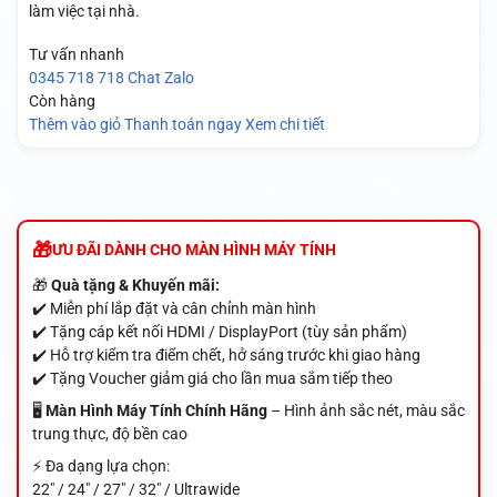
làm việc tại nhà.
Tư vấn nhanh
0345 718 718
Chat Zalo
Còn hàng
Thêm vào giỏ
Thanh toán ngay
Xem chi tiết
ƯU ĐÃI DÀNH CHO MÀN HÌNH MÁY TÍNH
🎁
Quà tặng & Khuyến mãi:
✔️ Miễn phí lắp đặt và cân chỉnh màn hình
✔️ Tặng cáp kết nối HDMI / DisplayPort (tùy sản phẩm)
✔️ Hỗ trợ kiểm tra điểm chết, hở sáng trước khi giao hàng
✔️ Tặng Voucher giảm giá cho lần mua sắm tiếp theo
🖥️
Màn Hình Máy Tính Chính Hãng
– Hình ảnh sắc nét, màu sắc
trung thực, độ bền cao
⚡ Đa dạng lựa chọn:
22" / 24" / 27" / 32" / Ultrawide