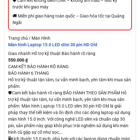
🛡️ Cam kết không điểm chết – không ám màu – test kỹ
trước khi giao máy
🚚 Miễn phí giao hàng toàn quốc – Giao hỏa tốc tại Quảng
Ngãi
Trang chủ / Màn Hình
Màn hình Laptop 15.0 LED slim 30 pin HD Old
Giao nhanh
Hỗ trợ kỹ thuật
Bảo hành rõ ràng
550.000
₫
CAM KẾT BẢO HÀNH RÕ RÀNG
BẢO HÀNH 6 THÁNG
Hỗ trợ kỹ thuật tận tâm, tư vấn minh bạch, yên tâm khi mua sản
phẩm.
🛡️Cam kết bảo hành rõ ràng BẢO HÀNH THEO SẢN PHẨM Hỗ
trợ kỹ thuật tận tâm, tư vấn minh bạch, yên tâm khi mua sản
phẩm. Màn hình Laptop 15.0 LED slim 30 pin HD Old là giải
pháp thay thế tiết kiệm và ổn định cho các dòng laptop sử dụng
màn hình 15.0 inch. Với công nghệ LED slim và chuẩn cáp 30
pin, sản phẩm này giúp khôi phục trải nghiệm sử dụng khi màn
hình cũ gặp sự cố như sọc,…
🖥️Kích thước 15.0 inch, phù hợp với các laptop dùng chuẩn màn