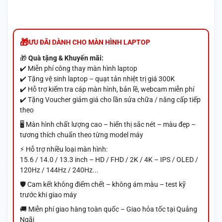
ƯU ĐÃI DÀNH CHO MÀN HÌNH LAPTOP
🎁
Quà tặng & Khuyến mãi:
✔️ Miễn phí công thay màn hình laptop
✔️ Tặng vệ sinh laptop – quạt tản nhiệt trị giá 300K
✔️ Hỗ trợ kiểm tra cáp màn hình, bản lề, webcam miễn phí
✔️ Tặng Voucher giảm giá cho lần sửa chữa / nâng cấp tiếp
theo
🖥️ Màn hình chất lượng cao – hiển thị sắc nét – màu đẹp –
tương thích chuẩn theo từng model máy
⚡ Hỗ trợ nhiều loại màn hình:
15.6 / 14.0 / 13.3 inch – HD / FHD / 2K / 4K – IPS / OLED /
120Hz / 144Hz / 240Hz...
🛡️ Cam kết không điểm chết – không ám màu – test kỹ
trước khi giao máy
🚚 Miễn phí giao hàng toàn quốc – Giao hỏa tốc tại Quảng
Ngãi