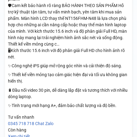
🛡️Cam kết bảo hành rõ ràng BẢO HÀNH THEO SẢN PHẨM Hỗ
trợ kỹ thuật tận tâm, tư vấn minh bạch, yên tâm khi mua sản
phẩm. Màn hình LCD thay thế NT156FHM-N48 là lựa chọn phù
hợp cho những ai cần nâng cấp hoặc thay thế màn hình laptop
của mình. Với kích thước 15.6 inch và độ phân giải Full HD, màn
hình này mang lại trải nghiệm hình ảnh sắc nét và sống động.
Thiết kế viền mỏng cùng c…
🖥️Kích thước 15.6 inch với độ phân giải Full HD cho hình ảnh rõ
nét.
✨Công nghệ iPS giúp mở rộng góc nhìn và cải thiện độ sáng.
✨Thiết kế viền mỏng tạo cảm giác hiện đại và tối ưu không gian
hiển thị.
🔋Đầu nối video 30 pin, dễ dàng lắp đặt và tương thích với nhiều
dòng laptop.
✨Tình trạng mới hạng A+, đảm bảo chất lượng và độ bền.
Tư vấn nhanh
0345 718 718
Chat Zalo
Còn hàng
Xem chi tiết