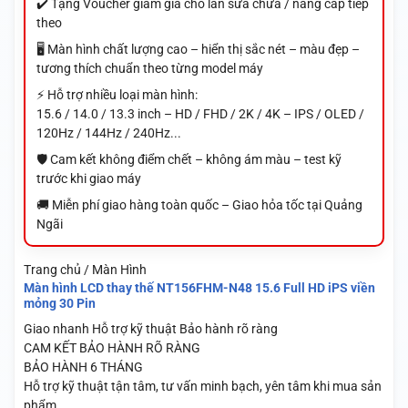
✔️ Tặng Voucher giảm giá cho lần sửa chữa / nâng cấp tiếp
theo
🖥️ Màn hình chất lượng cao – hiển thị sắc nét – màu đẹp –
tương thích chuẩn theo từng model máy
⚡ Hỗ trợ nhiều loại màn hình:
15.6 / 14.0 / 13.3 inch – HD / FHD / 2K / 4K – IPS / OLED /
120Hz / 144Hz / 240Hz...
🛡️ Cam kết không điểm chết – không ám màu – test kỹ
trước khi giao máy
🚚 Miễn phí giao hàng toàn quốc – Giao hỏa tốc tại Quảng
Ngãi
Trang chủ / Màn Hình
Màn hình LCD thay thế NT156FHM-N48 15.6 Full HD iPS viền
mỏng 30 Pin
Giao nhanh
Hỗ trợ kỹ thuật
Bảo hành rõ ràng
CAM KẾT BẢO HÀNH RÕ RÀNG
BẢO HÀNH 6 THÁNG
Hỗ trợ kỹ thuật tận tâm, tư vấn minh bạch, yên tâm khi mua sản
phẩm.