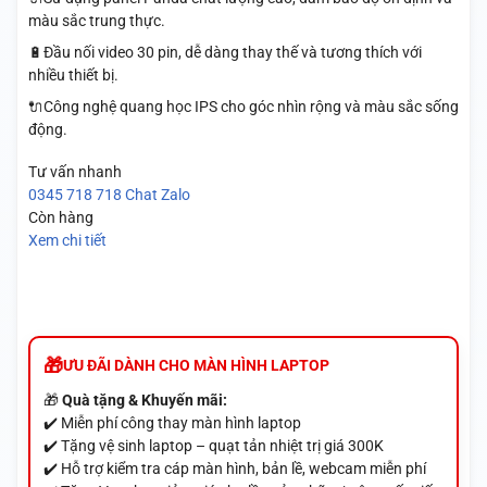
màu sắc trung thực.
🔋Đầu nối video 30 pin, dễ dàng thay thế và tương thích với
nhiều thiết bị.
🔌Công nghệ quang học IPS cho góc nhìn rộng và màu sắc sống
động.
Tư vấn nhanh
0345 718 718
Chat Zalo
Còn hàng
Xem chi tiết
ƯU ĐÃI DÀNH CHO MÀN HÌNH LAPTOP
🎁
Quà tặng & Khuyến mãi:
✔️ Miễn phí công thay màn hình laptop
✔️ Tặng vệ sinh laptop – quạt tản nhiệt trị giá 300K
✔️ Hỗ trợ kiểm tra cáp màn hình, bản lề, webcam miễn phí