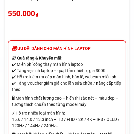
550.000
₫
ƯU ĐÃI DÀNH CHO MÀN HÌNH LAPTOP
🎁
Quà tặng & Khuyến mãi:
✔️ Miễn phí công thay màn hình laptop
✔️ Tặng vệ sinh laptop – quạt tản nhiệt trị giá 300K
✔️ Hỗ trợ kiểm tra cáp màn hình, bản lề, webcam miễn phí
✔️ Tặng Voucher giảm giá cho lần sửa chữa / nâng cấp tiếp
theo
🖥️ Màn hình chất lượng cao – hiển thị sắc nét – màu đẹp –
tương thích chuẩn theo từng model máy
⚡ Hỗ trợ nhiều loại màn hình:
15.6 / 14.0 / 13.3 inch – HD / FHD / 2K / 4K – IPS / OLED /
120Hz / 144Hz / 240Hz...