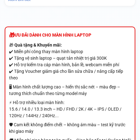
ƯU ĐÃI DÀNH CHO MÀN HÌNH LAPTOP
🎁
Quà tặng & Khuyến mãi:
✔️ Miễn phí công thay màn hình laptop
✔️ Tặng vệ sinh laptop – quạt tản nhiệt trị giá 300K
✔️ Hỗ trợ kiểm tra cáp màn hình, bản lề, webcam miễn phí
✔️ Tặng Voucher giảm giá cho lần sửa chữa / nâng cấp tiếp
theo
🖥️ Màn hình chất lượng cao – hiển thị sắc nét – màu đẹp –
tương thích chuẩn theo từng model máy
⚡ Hỗ trợ nhiều loại màn hình:
15.6 / 14.0 / 13.3 inch – HD / FHD / 2K / 4K – IPS / OLED /
120Hz / 144Hz / 240Hz...
🛡️ Cam kết không điểm chết – không ám màu – test kỹ trước
khi giao máy