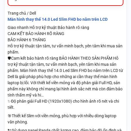
Trang chủ / Dell
Màn hình thay thế 14.0 Led Slim FHD bo nằm trên LCD
Giao nhanh
Hỗ trợ kỹ thuật
Bảo hành rõ ràng
CAM KẾT BẢO HÀNH RÕ RÀNG
BẢO HÀNH 6 THÁNG
Hỗ trợ kỹ thuật tận tâm, tư vấn minh bạch, yên tâm khi mua sản
phẩm.
🛡️Cam kết bảo hành rõ ràng BẢO HÀNH THEO SẢN PHẨM Hỗ
trợ kỹ thuật tận tâm, tư vấn minh bạch, yên tâm khi mua sản
phẩm. Màn hình thay thế 14.0 Led Slim FHD bo nằm trên LCD từ
Dell là giải pháp phù hợp cho những ai cần thay thế màn hình
laptop bị lỗi. Với thiết kế viền mỏng và độ phân giải Full HD, sản
phẩm này không chỉ mang lại hình ảnh sắc nét mà còn đảm bảo
tính thẩm mỹ và hi…
✨Độ phân giải Full HD (1920x1080) cho hình ảnh rõ nét và chi
tiết.
🎯Thiết kế Slim với viền mỏng, phù hợp với nhiều dòng laptop
văn phòng.
🔌Sử dụng panel Panda chất lượng cao, đảm bảo độ ổn định và