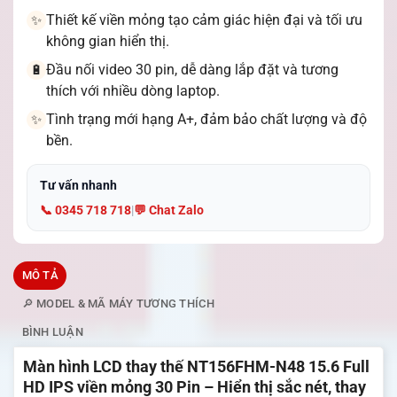
Thiết kế viền mỏng tạo cảm giác hiện đại và tối ưu
✨
không gian hiển thị.
Đầu nối video 30 pin, dễ dàng lắp đặt và tương
🔋
thích với nhiều dòng laptop.
Tình trạng mới hạng A+, đảm bảo chất lượng và độ
✨
bền.
Tư vấn nhanh
📞 0345 718 718
|
💬 Chat Zalo
MÔ TẢ
🔎 MODEL & MÃ MÁY TƯƠNG THÍCH
BÌNH LUẬN
Màn hình LCD thay thế NT156FHM-N48 15.6 Full
HD IPS viền mỏng 30 Pin – Hiển thị sắc nét, thay