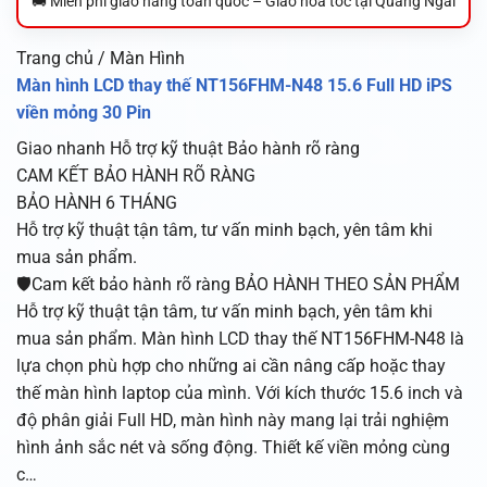
🚚 Miễn phí giao hàng toàn quốc – Giao hỏa tốc tại Quảng Ngãi
Trang chủ / Màn Hình
Màn hình LCD thay thế NT156FHM-N48 15.6 Full HD iPS
viền mỏng 30 Pin
Giao nhanh
Hỗ trợ kỹ thuật
Bảo hành rõ ràng
CAM KẾT BẢO HÀNH RÕ RÀNG
BẢO HÀNH 6 THÁNG
Hỗ trợ kỹ thuật tận tâm, tư vấn minh bạch, yên tâm khi
mua sản phẩm.
🛡️Cam kết bảo hành rõ ràng BẢO HÀNH THEO SẢN PHẨM
Hỗ trợ kỹ thuật tận tâm, tư vấn minh bạch, yên tâm khi
mua sản phẩm. Màn hình LCD thay thế NT156FHM-N48 là
lựa chọn phù hợp cho những ai cần nâng cấp hoặc thay
thế màn hình laptop của mình. Với kích thước 15.6 inch và
độ phân giải Full HD, màn hình này mang lại trải nghiệm
hình ảnh sắc nét và sống động. Thiết kế viền mỏng cùng
c…