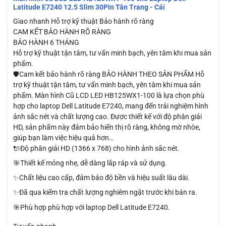
Latitude E7240 12.5 Slim 30Pin Tân Trang - Cái
Giao nhanh
Hỗ trợ kỹ thuật
Bảo hành rõ ràng
CAM KẾT BẢO HÀNH RÕ RÀNG
BẢO HÀNH 6 THÁNG
Hỗ trợ kỹ thuật tận tâm, tư vấn minh bạch, yên tâm khi mua sản
phẩm.
🛡️Cam kết bảo hành rõ ràng BẢO HÀNH THEO SẢN PHẨM Hỗ
trợ kỹ thuật tận tâm, tư vấn minh bạch, yên tâm khi mua sản
phẩm. Màn hình Cũ LCD LED HB125WX1-100 là lựa chọn phù
hợp cho laptop Dell Latitude E7240, mang đến trải nghiệm hình
ảnh sắc nét và chất lượng cao. Được thiết kế với độ phân giải
HD, sản phẩm này đảm bảo hiển thị rõ ràng, không mờ nhòe,
giúp bạn làm việc hiệu quả hơn…
🔌Độ phân giải HD (1366 x 768) cho hình ảnh sắc nét.
🎯Thiết kế mỏng nhẹ, dễ dàng lắp ráp và sử dụng.
✨Chất liệu cao cấp, đảm bảo độ bền và hiệu suất lâu dài.
✨Đã qua kiểm tra chất lượng nghiêm ngặt trước khi bán ra.
🎯Phù hợp phù hợp với laptop Dell Latitude E7240.