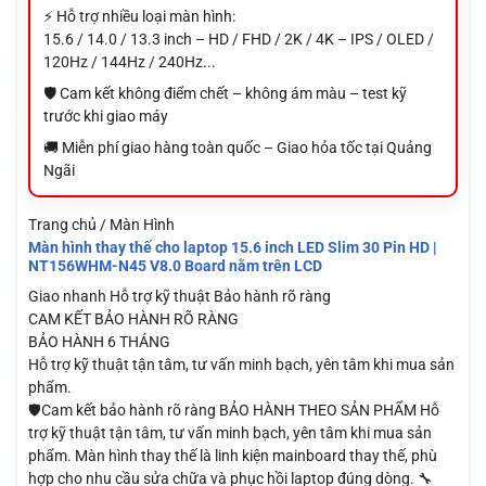
⚡ Hỗ trợ nhiều loại màn hình:
15.6 / 14.0 / 13.3 inch – HD / FHD / 2K / 4K – IPS / OLED /
120Hz / 144Hz / 240Hz...
🛡️ Cam kết không điểm chết – không ám màu – test kỹ
trước khi giao máy
🚚 Miễn phí giao hàng toàn quốc – Giao hỏa tốc tại Quảng
Ngãi
Trang chủ / Màn Hình
Màn hình thay thế cho laptop 15.6 inch LED Slim 30 Pin HD |
NT156WHM-N45 V8.0 Board nằm trên LCD
Giao nhanh
Hỗ trợ kỹ thuật
Bảo hành rõ ràng
CAM KẾT BẢO HÀNH RÕ RÀNG
BẢO HÀNH 6 THÁNG
Hỗ trợ kỹ thuật tận tâm, tư vấn minh bạch, yên tâm khi mua sản
phẩm.
🛡️Cam kết bảo hành rõ ràng BẢO HÀNH THEO SẢN PHẨM Hỗ
trợ kỹ thuật tận tâm, tư vấn minh bạch, yên tâm khi mua sản
phẩm. Màn hình thay thế là linh kiện mainboard thay thế, phù
hợp cho nhu cầu sửa chữa và phục hồi laptop đúng dòng. 🔧