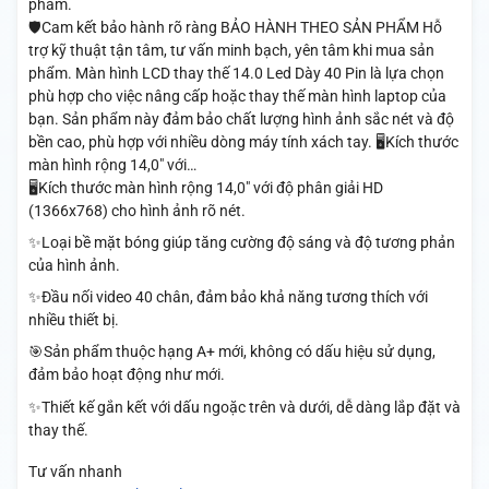
phẩm.
🛡️Cam kết bảo hành rõ ràng BẢO HÀNH THEO SẢN PHẨM Hỗ
trợ kỹ thuật tận tâm, tư vấn minh bạch, yên tâm khi mua sản
phẩm. Màn hình LCD thay thế 14.0 Led Dày 40 Pin là lựa chọn
phù hợp cho việc nâng cấp hoặc thay thế màn hình laptop của
bạn. Sản phẩm này đảm bảo chất lượng hình ảnh sắc nét và độ
bền cao, phù hợp với nhiều dòng máy tính xách tay. 🖥️Kích thước
màn hình rộng 14,0" với…
🖥️Kích thước màn hình rộng 14,0" với độ phân giải HD
(1366x768) cho hình ảnh rõ nét.
✨Loại bề mặt bóng giúp tăng cường độ sáng và độ tương phản
của hình ảnh.
✨Đầu nối video 40 chân, đảm bảo khả năng tương thích với
nhiều thiết bị.
🎯Sản phẩm thuộc hạng A+ mới, không có dấu hiệu sử dụng,
đảm bảo hoạt động như mới.
✨Thiết kế gắn kết với dấu ngoặc trên và dưới, dễ dàng lắp đặt và
thay thế.
Tư vấn nhanh