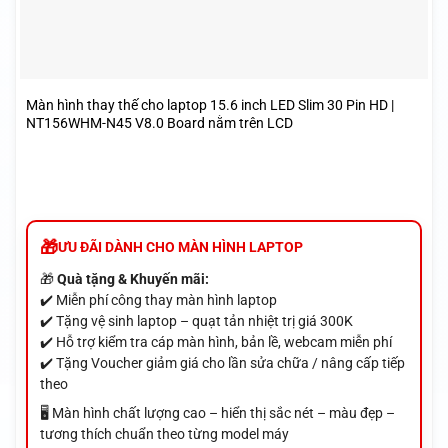
Màn hình thay thế cho laptop 15.6 inch LED Slim 30 Pin HD |
NT156WHM-N45 V8.0 Board nằm trên LCD
ƯU ĐÃI DÀNH CHO MÀN HÌNH LAPTOP
🎁
Quà tặng & Khuyến mãi:
✔️ Miễn phí công thay màn hình laptop
✔️ Tặng vệ sinh laptop – quạt tản nhiệt trị giá 300K
✔️ Hỗ trợ kiểm tra cáp màn hình, bản lề, webcam miễn phí
✔️ Tặng Voucher giảm giá cho lần sửa chữa / nâng cấp tiếp
theo
🖥️ Màn hình chất lượng cao – hiển thị sắc nét – màu đẹp –
tương thích chuẩn theo từng model máy