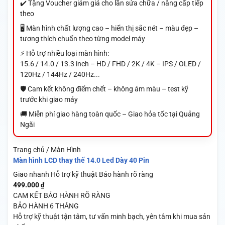
✔️ Tặng Voucher giảm giá cho lần sửa chữa / nâng cấp tiếp
theo
🖥️ Màn hình chất lượng cao – hiển thị sắc nét – màu đẹp –
tương thích chuẩn theo từng model máy
⚡ Hỗ trợ nhiều loại màn hình:
15.6 / 14.0 / 13.3 inch – HD / FHD / 2K / 4K – IPS / OLED /
120Hz / 144Hz / 240Hz...
🛡️ Cam kết không điểm chết – không ám màu – test kỹ
trước khi giao máy
🚚 Miễn phí giao hàng toàn quốc – Giao hỏa tốc tại Quảng
Ngãi
Trang chủ / Màn Hình
Màn hình LCD thay thế 14.0 Led Dày 40 Pin
Giao nhanh
Hỗ trợ kỹ thuật
Bảo hành rõ ràng
499.000
₫
CAM KẾT BẢO HÀNH RÕ RÀNG
BẢO HÀNH 6 THÁNG
Hỗ trợ kỹ thuật tận tâm, tư vấn minh bạch, yên tâm khi mua sản