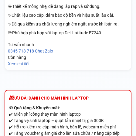
🎯Thiết kế mỏng nhẹ, dễ dàng lắp ráp và sử dụng.
✨Chất liệu cao cấp, đảm bảo độ bền và hiệu suất lâu dài.
✨Đã qua kiểm tra chất lượng nghiêm ngặt trước khi bán ra.
🎯Phù hợp phù hợp với laptop Dell Latitude E7240.
Tư vấn nhanh
0345 718 718
Chat Zalo
Còn hàng
Xem chi tiết
ƯU ĐÃI DÀNH CHO MÀN HÌNH LAPTOP
🎁
Quà tặng & Khuyến mãi:
✔️ Miễn phí công thay màn hình laptop
✔️ Tặng vệ sinh laptop – quạt tản nhiệt trị giá 300K
✔️ Hỗ trợ kiểm tra cáp màn hình, bản lề, webcam miễn phí
✔️ Tặng Voucher giảm giá cho lần sửa chữa / nâng cấp tiếp