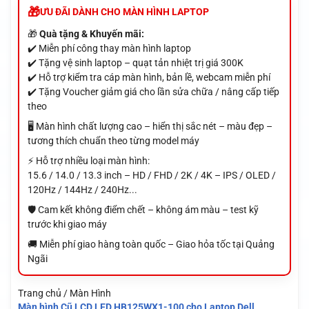
ƯU ĐÃI DÀNH CHO MÀN HÌNH LAPTOP
🎁
Quà tặng & Khuyến mãi:
✔️ Miễn phí công thay màn hình laptop
✔️ Tặng vệ sinh laptop – quạt tản nhiệt trị giá 300K
✔️ Hỗ trợ kiểm tra cáp màn hình, bản lề, webcam miễn phí
✔️ Tặng Voucher giảm giá cho lần sửa chữa / nâng cấp tiếp
theo
🖥️ Màn hình chất lượng cao – hiển thị sắc nét – màu đẹp –
tương thích chuẩn theo từng model máy
⚡ Hỗ trợ nhiều loại màn hình:
15.6 / 14.0 / 13.3 inch – HD / FHD / 2K / 4K – IPS / OLED /
120Hz / 144Hz / 240Hz...
🛡️ Cam kết không điểm chết – không ám màu – test kỹ
trước khi giao máy
🚚 Miễn phí giao hàng toàn quốc – Giao hỏa tốc tại Quảng
Ngãi
Trang chủ / Màn Hình
Màn hình Cũ LCD LED HB125WX1-100 cho Laptop Dell