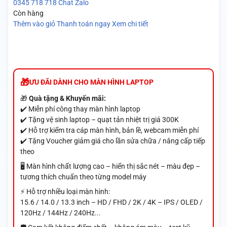
0345 718 718
Chat Zalo
Còn hàng
Thêm vào giỏ
Thanh toán ngay
Xem chi tiết
ƯU ĐÃI DÀNH CHO MÀN HÌNH LAPTOP
🎁
Quà tặng & Khuyến mãi:
✔️ Miễn phí công thay màn hình laptop
✔️ Tặng vệ sinh laptop – quạt tản nhiệt trị giá 300K
✔️ Hỗ trợ kiểm tra cáp màn hình, bản lề, webcam miễn phí
✔️ Tặng Voucher giảm giá cho lần sửa chữa / nâng cấp tiếp
theo
🖥️ Màn hình chất lượng cao – hiển thị sắc nét – màu đẹp –
tương thích chuẩn theo từng model máy
⚡ Hỗ trợ nhiều loại màn hình:
15.6 / 14.0 / 13.3 inch – HD / FHD / 2K / 4K – IPS / OLED /
120Hz / 144Hz / 240Hz...