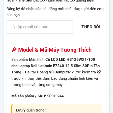
Ngãi - Thế Giới Laptop - Linh kiện laptop quảng ngãi
Đăng ký để nhận các bài đăng mới nhất được gửi đến email
của bạn.
Nhập email của bạn…
THEO DÕI
🔎 Model & Mã Máy Tương Thích
Sản phẩm
Màn hình Cũ LCD LED HB125WX1-100
cho Laptop Dell Latitude E7240 12.5 Slim 30Pin Tân
Trang - Cái
tại
Hoàng Vũ Computer
được kiểm tra kỹ
trước khi thay thế, đảm bảo đúng chuẩn linh kiện và
tương thích với từng dòng máy.
Mã sản phẩm / SKU:
SP019244
Lưu ý quan trọng: