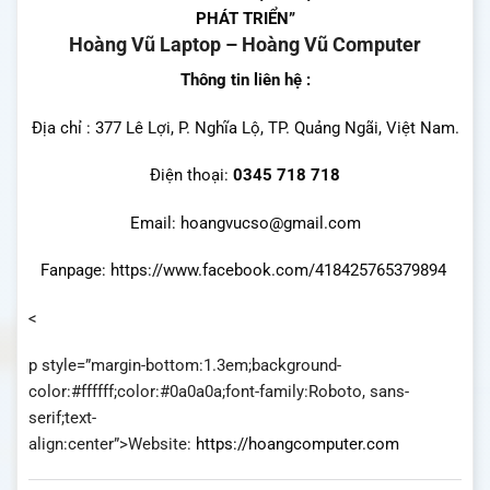
PHÁT TRIỂN”
Hoàng Vũ Laptop – Hoàng Vũ Computer
Thông tin liên hệ :
Địa chỉ : 377 Lê Lợi, P. Nghĩa Lộ, TP. Quảng Ngãi, Việt Nam.
Điện thoại:
0345 718 718
Email: hoangvucso@gmail.com
Fanpage:
https://www.facebook.com/418425765379894
<
p style=”margin-bottom:1.3em;background-
color:#ffffff;color:#0a0a0a;font-family:Roboto, sans-
serif;text-
align:center”>
Website:
https://hoangcomputer.com