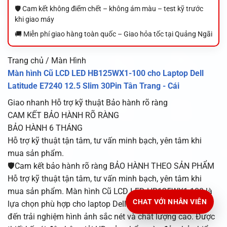
🛡️ Cam kết không điểm chết – không ám màu – test kỹ trước
khi giao máy
🚚 Miễn phí giao hàng toàn quốc – Giao hỏa tốc tại Quảng Ngãi
Trang chủ / Màn Hình
Màn hình Cũ LCD LED HB125WX1-100 cho Laptop Dell
Latitude E7240 12.5 Slim 30Pin Tân Trang - Cái
Giao nhanh
Hỗ trợ kỹ thuật
Bảo hành rõ ràng
CAM KẾT BẢO HÀNH RÕ RÀNG
BẢO HÀNH 6 THÁNG
Hỗ trợ kỹ thuật tận tâm, tư vấn minh bạch, yên tâm khi
mua sản phẩm.
🛡️Cam kết bảo hành rõ ràng BẢO HÀNH THEO SẢN PHẨM
Hỗ trợ kỹ thuật tận tâm, tư vấn minh bạch, yên tâm khi
mua sản phẩm. Màn hình Cũ LCD LED HB125WX1-100 là
CHAT VỚI NHÂN VIÊN
lựa chọn phù hợp cho laptop Dell Latitude E7240, mang
đến trải nghiệm hình ảnh sắc nét và chất lượng cao. Được