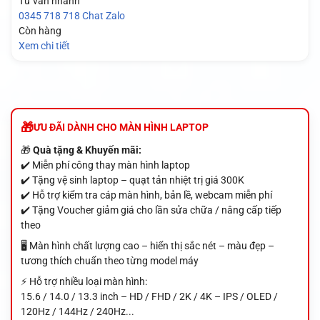
Tư vấn nhanh
0345 718 718
Chat Zalo
Còn hàng
Xem chi tiết
ƯU ĐÃI DÀNH CHO MÀN HÌNH LAPTOP
🎁
Quà tặng & Khuyến mãi:
✔️ Miễn phí công thay màn hình laptop
✔️ Tặng vệ sinh laptop – quạt tản nhiệt trị giá 300K
✔️ Hỗ trợ kiểm tra cáp màn hình, bản lề, webcam miễn phí
✔️ Tặng Voucher giảm giá cho lần sửa chữa / nâng cấp tiếp
theo
🖥️ Màn hình chất lượng cao – hiển thị sắc nét – màu đẹp –
tương thích chuẩn theo từng model máy
⚡ Hỗ trợ nhiều loại màn hình:
15.6 / 14.0 / 13.3 inch – HD / FHD / 2K / 4K – IPS / OLED /
120Hz / 144Hz / 240Hz...