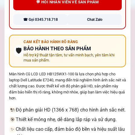
💬 HỎI NHÂN VIÊN VỀ SẢN PHẨM
☎ Gọi 0345.718.718
Chat Zalo
CAM KẾT BẢO HÀNH RÕ RÀNG
BẢO HÀNH THEO SẢN PHẨM
🛡️
Hỗ trợ kỹ thuật tận tâm, tư vấn minh bạch, yên tâm khi
mua sản phẩm.
Màn hình Cũ LCD LED HB125WX1-100 là lựa chọn phù hợp cho
laptop Dell Latitude E7240, mang đến trải nghiệm hình ảnh sắc nét và
chất lượng cao. Được thiết kế với độ phân giải HD, sản phẩm này
đảm bảo hiển thị rõ ràng, không mờ nhòe, giúp bạn làm việc hiệu quả
hơn.
Độ phân giải HD (1366 x 768) cho hình ảnh sắc nét.
🔌
Thiết kế mỏng nhẹ, dễ dàng lắp ráp và sử dụng.
🎯
Chất liệu cao cấp, đảm bảo độ bền và hiệu suất lâu
✨