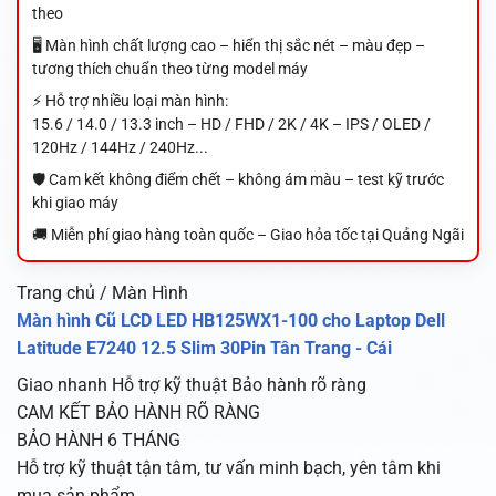
theo
🖥️ Màn hình chất lượng cao – hiển thị sắc nét – màu đẹp –
tương thích chuẩn theo từng model máy
⚡ Hỗ trợ nhiều loại màn hình:
15.6 / 14.0 / 13.3 inch – HD / FHD / 2K / 4K – IPS / OLED /
120Hz / 144Hz / 240Hz...
🛡️ Cam kết không điểm chết – không ám màu – test kỹ trước
khi giao máy
🚚 Miễn phí giao hàng toàn quốc – Giao hỏa tốc tại Quảng Ngãi
Trang chủ / Màn Hình
Màn hình Cũ LCD LED HB125WX1-100 cho Laptop Dell
Latitude E7240 12.5 Slim 30Pin Tân Trang - Cái
Giao nhanh
Hỗ trợ kỹ thuật
Bảo hành rõ ràng
CAM KẾT BẢO HÀNH RÕ RÀNG
BẢO HÀNH 6 THÁNG
Hỗ trợ kỹ thuật tận tâm, tư vấn minh bạch, yên tâm khi
mua sản phẩm.