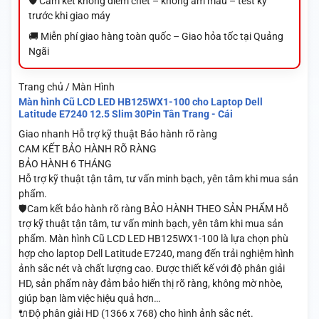
🛡️ Cam kết không điểm chết – không ám màu – test kỹ
trước khi giao máy
🚚 Miễn phí giao hàng toàn quốc – Giao hỏa tốc tại Quảng
Ngãi
Trang chủ / Màn Hình
Màn hình Cũ LCD LED HB125WX1-100 cho Laptop Dell
Latitude E7240 12.5 Slim 30Pin Tân Trang - Cái
Giao nhanh
Hỗ trợ kỹ thuật
Bảo hành rõ ràng
CAM KẾT BẢO HÀNH RÕ RÀNG
BẢO HÀNH 6 THÁNG
Hỗ trợ kỹ thuật tận tâm, tư vấn minh bạch, yên tâm khi mua sản
phẩm.
🛡️Cam kết bảo hành rõ ràng BẢO HÀNH THEO SẢN PHẨM Hỗ
trợ kỹ thuật tận tâm, tư vấn minh bạch, yên tâm khi mua sản
phẩm. Màn hình Cũ LCD LED HB125WX1-100 là lựa chọn phù
hợp cho laptop Dell Latitude E7240, mang đến trải nghiệm hình
ảnh sắc nét và chất lượng cao. Được thiết kế với độ phân giải
HD, sản phẩm này đảm bảo hiển thị rõ ràng, không mờ nhòe,
giúp bạn làm việc hiệu quả hơn…
🔌Độ phân giải HD (1366 x 768) cho hình ảnh sắc nét.