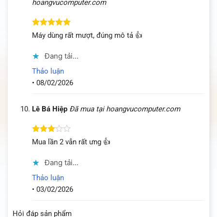
hoangvucomputer.com
Được xếp
Máy dùng rất mượt, đúng mô tả 👍
hạng
5
5
sao
Đang tải...
Thảo luận
•
08/02/2026
Lê Bá Hiệp
Đã mua tại hoangvucomputer.com
Được
Mua lần 2 vẫn rất ưng 👍
xếp
hạng
3
Đang tải...
5 sao
Thảo luận
•
03/02/2026
Hỏi đáp sản phẩm