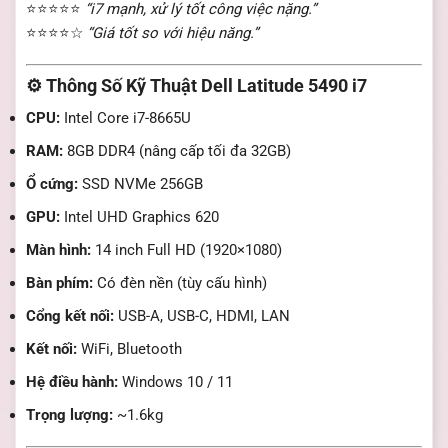
⭐⭐⭐⭐⭐
“i7 mạnh, xử lý tốt công việc nặng.”
⭐⭐⭐⭐☆
“Giá tốt so với hiệu năng.”
⚙️ Thông Số Kỹ Thuật Dell Latitude 5490 i7
CPU:
Intel Core i7-8665U
RAM:
8GB DDR4 (nâng cấp tối đa 32GB)
Ổ cứng:
SSD NVMe 256GB
GPU:
Intel UHD Graphics 620
Màn hình:
14 inch Full HD (1920×1080)
Bàn phím:
Có đèn nền (tùy cấu hình)
Cổng kết nối:
USB-A, USB-C, HDMI, LAN
Kết nối:
WiFi, Bluetooth
Hệ điều hành:
Windows 10 / 11
Trọng lượng:
~1.6kg