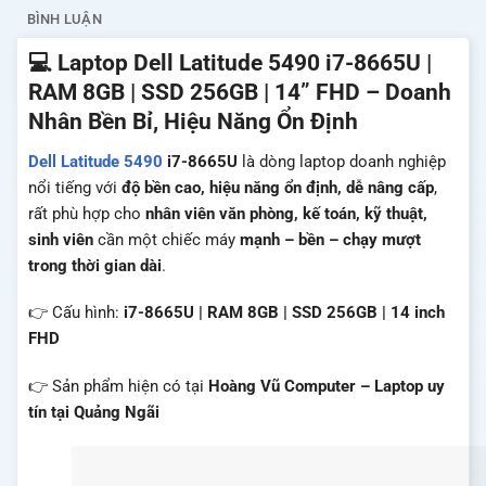
BÌNH LUẬN
💻 Laptop Dell Latitude 5490 i7-8665U |
RAM 8GB | SSD 256GB | 14” FHD – Doanh
Nhân Bền Bỉ, Hiệu Năng Ổn Định
Dell
Latitude 5490
i7-8665U
là dòng laptop doanh nghiệp
nổi tiếng với
độ bền cao, hiệu năng ổn định, dễ nâng cấp
,
rất phù hợp cho
nhân viên văn phòng, kế toán, kỹ thuật,
sinh viên
cần một chiếc máy
mạnh – bền – chạy mượt
trong thời gian dài
.
👉 Cấu hình:
i7-8665U | RAM 8GB | SSD 256GB | 14 inch
FHD
👉 Sản phẩm hiện có tại
Hoàng Vũ Computer – Laptop uy
tín tại Quảng Ngãi