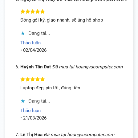
Được xếp
Đóng gói kỹ, giao nhanh, sẽ ủng hộ shop
hạng
5
5
sao
Đang tải...
Thảo luận
•
02/04/2026
Huỳnh Tấn Đạt
Đã mua tại hoangvucomputer.com
Được xếp
Laptop đẹp, pin tốt, đáng tiền
hạng
5
5
sao
Đang tải...
Thảo luận
•
21/03/2026
Lê Thị Hóa
Đã mua tại hoangvucomputer.com