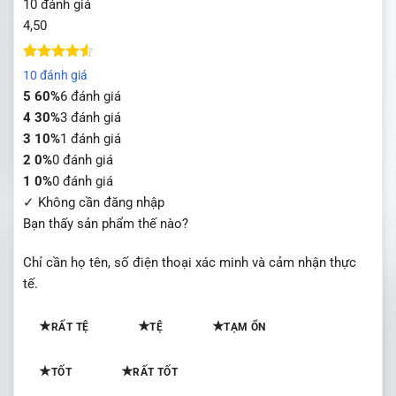
10 đánh giá
4,50
4.5
10
trên 5
10 đánh giá
dựa trên
5
60%
6 đánh giá
đánh giá
4
30%
3 đánh giá
3
10%
1 đánh giá
2
0%
0 đánh giá
1
0%
0 đánh giá
✓ Không cần đăng nhập
Bạn thấy sản phẩm thế nào?
Chỉ cần họ tên, số điện thoại xác minh và cảm nhận thực
tế.
★
★
★
RẤT TỆ
TỆ
TẠM ỔN
★
★
TỐT
RẤT TỐT