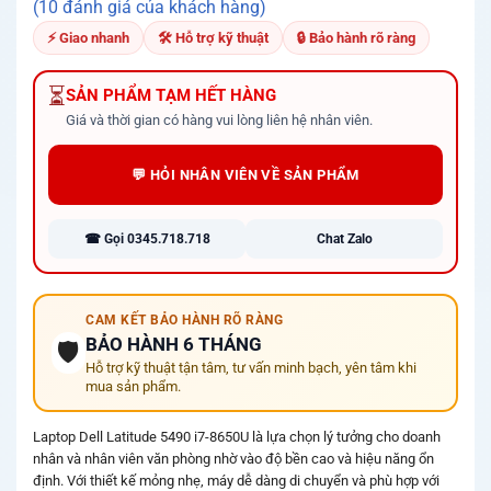
4.50
10
trên
(10 đánh giá của khách hàng)
5 dựa trên
đánh giá
⚡ Giao nhanh
🛠 Hỗ trợ kỹ thuật
🔒 Bảo hành rõ ràng
⏳
SẢN PHẨM TẠM HẾT HÀNG
Giá và thời gian có hàng vui lòng liên hệ nhân viên.
💬 HỎI NHÂN VIÊN VỀ SẢN PHẨM
☎ Gọi 0345.718.718
Chat Zalo
CAM KẾT BẢO HÀNH RÕ RÀNG
BẢO HÀNH 6 THÁNG
🛡️
Hỗ trợ kỹ thuật tận tâm, tư vấn minh bạch, yên tâm khi
mua sản phẩm.
Laptop Dell Latitude 5490 i7-8650U là lựa chọn lý tưởng cho doanh
nhân và nhân viên văn phòng nhờ vào độ bền cao và hiệu năng ổn
định. Với thiết kế mỏng nhẹ, máy dễ dàng di chuyển và phù hợp với