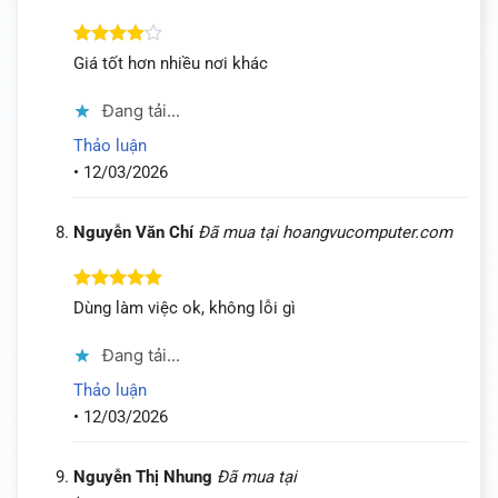
Được
Giá tốt hơn nhiều nơi khác
xếp hạng
4
5 sao
Đang tải...
Thảo luận
•
12/03/2026
Nguyễn Văn Chí
Đã mua tại hoangvucomputer.com
Được xếp
Dùng làm việc ok, không lỗi gì
hạng
5
5
sao
Đang tải...
Thảo luận
•
12/03/2026
Nguyễn Thị Nhung
Đã mua tại