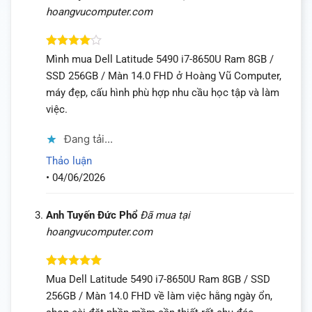
hoangvucomputer.com
Được
Mình mua Dell Latitude 5490 i7-8650U Ram 8GB /
xếp hạng
SSD 256GB / Màn 14.0 FHD ở Hoàng Vũ Computer,
4
5 sao
máy đẹp, cấu hình phù hợp nhu cầu học tập và làm
việc.
Đang tải...
Thảo luận
•
04/06/2026
Anh Tuyến Đức Phổ
Đã mua tại
hoangvucomputer.com
Được xếp
Mua Dell Latitude 5490 i7-8650U Ram 8GB / SSD
hạng
5
5
256GB / Màn 14.0 FHD về làm việc hằng ngày ổn,
sao