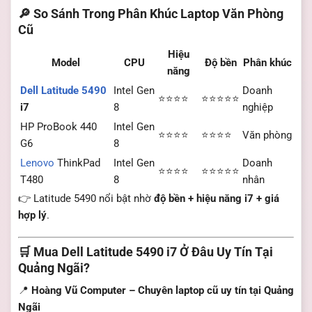
🔎 So Sánh Trong Phân Khúc Laptop Văn Phòng
Cũ
Hiệu
Model
CPU
Độ bền
Phân khúc
năng
Dell Latitude 5490
Intel Gen
Doanh
⭐⭐⭐⭐
⭐⭐⭐⭐⭐
i7
8
nghiệp
HP ProBook 440
Intel Gen
⭐⭐⭐⭐
⭐⭐⭐⭐
Văn phòng
G6
8
Lenovo
ThinkPad
Intel Gen
Doanh
⭐⭐⭐⭐
⭐⭐⭐⭐⭐
T480
8
nhân
👉 Latitude 5490 nổi bật nhờ
độ bền + hiệu năng i7 + giá
hợp lý
.
🛒 Mua Dell Latitude 5490 i7 Ở Đâu Uy Tín Tại
Quảng Ngãi?
📍
Hoàng Vũ Computer – Chuyên laptop cũ uy tín tại Quảng
Ngãi