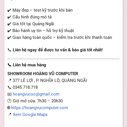
✔️ Máy đẹp – test kỹ trước khi bán
✔️ Cấu hình đúng mô tả
✔️ Giá tốt tại Quảng Ngãi
✔️ Bảo hành uy tín – hỗ trợ kỹ thuật
✔️ Giao hàng toàn quốc – kiểm tra trước khi thanh toán
📞
Liên hệ ngay để được tư vấn & báo giá tốt nhất!
📞 Liên hệ mua hàng
SHOWROOM HOÀNG VŨ COMPUTER
📍 377 LÊ LỢI , P. NGHĨA LỘ, QUẢNG NGÃI
📞 0345.718.718
📧
hoangvucso@gmail.com
🕒 Giờ mở cửa: 7h30 – 20h30
🌐
https://hoangvucomputer.com
📍
Xem Google Maps