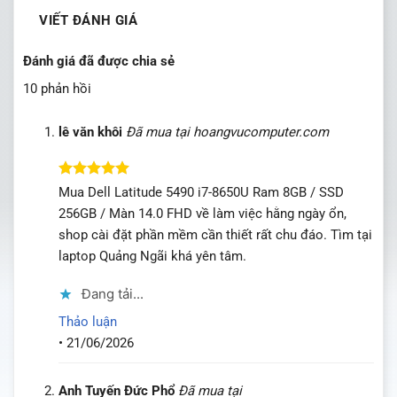
VIẾT ĐÁNH GIÁ
Đánh giá đã được chia sẻ
10 phản hồi
lê văn khôi
Đã mua tại hoangvucomputer.com
Được xếp
Mua Dell Latitude 5490 i7-8650U Ram 8GB / SSD
hạng
5
5
256GB / Màn 14.0 FHD về làm việc hằng ngày ổn,
sao
shop cài đặt phần mềm cần thiết rất chu đáo. Tìm tại
laptop Quảng Ngãi khá yên tâm.
Đang tải...
Thảo luận
•
21/06/2026
Anh Tuyến Đức Phổ
Đã mua tại