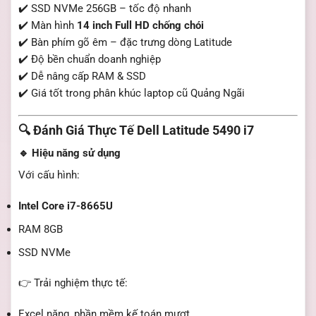
✔️ SSD NVMe 256GB – tốc độ nhanh
✔️ Màn hình
14 inch Full HD chống chói
✔️ Bàn phím gõ êm – đặc trưng dòng Latitude
✔️ Độ bền chuẩn doanh nghiệp
✔️ Dễ nâng cấp RAM & SSD
✔️ Giá tốt trong phân khúc laptop cũ Quảng Ngãi
🔍 Đánh Giá Thực Tế Dell Latitude 5490 i7
🔹 Hiệu năng sử dụng
Với cấu hình:
Intel Core i7-8665U
RAM 8GB
SSD NVMe
👉 Trải nghiệm thực tế:
Excel nặng, phần mềm kế toán mượt