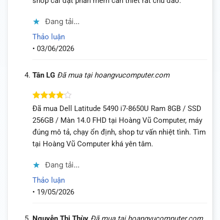
shop cài đặt phần mềm cần thiết rất chu đáo.
Đang tải...
Thảo luận
•
03/06/2026
Tân LG
Đã mua tại hoangvucomputer.com
Được
Đã mua Dell Latitude 5490 i7-8650U Ram 8GB / SSD
xếp hạng
256GB / Màn 14.0 FHD tại Hoàng Vũ Computer, máy
4
5 sao
đúng mô tả, chạy ổn định, shop tư vấn nhiệt tình. Tìm
tại Hoàng Vũ Computer khá yên tâm.
Đang tải...
Thảo luận
•
19/05/2026
Nguyễn Thị Thùy
Đã mua tại hoangvucomputer.com