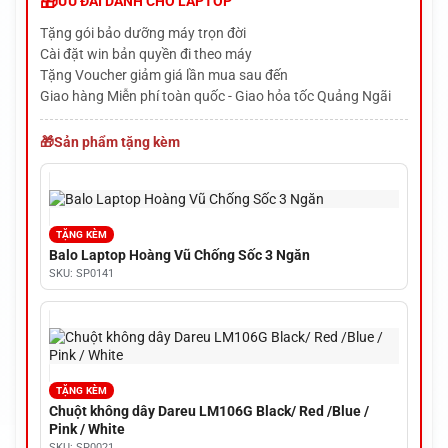
ƯU ĐÃI DÀNH CHO LAPTOP
Tặng gói bảo dưỡng máy trọn đời
Cài đặt win bản quyền đi theo máy
Tặng Voucher giảm giá lần mua sau đến
Giao hàng Miễn phí toàn quốc - Giao hỏa tốc Quảng Ngãi
Sản phẩm tặng kèm
TẶNG KÈM
Balo Laptop Hoàng Vũ Chống Sốc 3 Ngăn
SKU: SP0141
TẶNG KÈM
Chuột không dây Dareu LM106G Black/ Red /Blue /
Pink / White
SKU: SP0021