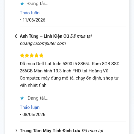
Đang tải...
Thảo luận
•
11/06/2026
Anh Tùng – Linh Kiện Cũ
Đã mua tại
hoangvucomputer.com
Được xếp
Đã mua Dell Latitude 5300 i5-8365U Ram 8GB SSD
hạng
5
5
256GB Màn hình 13.3 inch FHD tại Hoàng Vũ
sao
Computer, máy đúng mô tả, chạy ổn định, shop tư
vấn nhiệt tình.
Đang tải...
Thảo luận
•
08/06/2026
Trung Tâm Máy Tính Đình Lưu
Đã mua tại