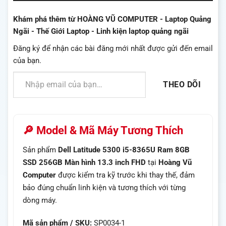
Khám phá thêm từ HOÀNG VŨ COMPUTER - Laptop Quảng
Ngãi - Thế Giới Laptop - Linh kiện laptop quảng ngãi
Đăng ký để nhận các bài đăng mới nhất được gửi đến email
của bạn.
Nhập email của bạn…
THEO DÕI
🔎 Model & Mã Máy Tương Thích
Sản phẩm
Dell Latitude 5300 i5-8365U Ram 8GB
SSD 256GB Màn hình 13.3 inch FHD
tại
Hoàng Vũ
Computer
được kiểm tra kỹ trước khi thay thế, đảm
bảo đúng chuẩn linh kiện và tương thích với từng
dòng máy.
Mã sản phẩm / SKU:
SP0034-1