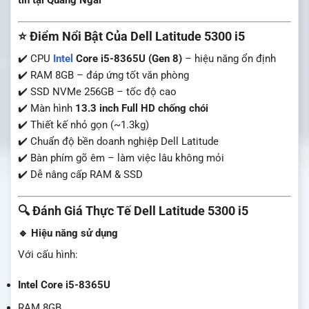
⭐ Điểm Nổi Bật Của Dell Latitude 5300 i5
✔️ CPU
Intel
Core i5-8365U (Gen 8)
– hiệu năng ổn định
✔️ RAM 8GB – đáp ứng tốt văn phòng
✔️ SSD NVMe 256GB – tốc độ cao
✔️ Màn hình
13.3 inch Full HD chống chói
✔️ Thiết kế nhỏ gọn (~1.3kg)
✔️ Chuẩn độ bền doanh nghiệp Dell Latitude
✔️ Bàn phím gõ êm – làm việc lâu không mỏi
✔️ Dễ nâng cấp RAM & SSD
🔍 Đánh Giá Thực Tế Dell Latitude 5300 i5
🔹 Hiệu năng sử dụng
Với cấu hình:
Intel Core i5-8365U
RAM 8GB