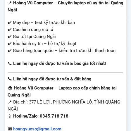
📍
Hoàng Vũ Computer – Chuyên laptop cũ uy tín tại Quảng
Ngãi
✔️ Máy đẹp – test kỹ trước khi bán
✔️ Cấu hình đúng mô tả
✔️ Giá tốt tại Quảng Ngãi
✔️ Bảo hành uy tín – hỗ trợ kỹ thuật
✔️ Giao hàng toàn quốc – kiểm tra trước khi thanh toán
📞
Liên hệ ngay để được tư vấn & báo giá tốt nhất!
📞 Liên hệ ngay để được tư vấn & đặt hàng
🏠
Hoàng Vũ Computer – Laptop cao cấp chính hãng tại
Quảng Ngãi
📍 Địa chỉ: 377 LÊ LỢI , PHƯỜNG NGHĨA LỘ, TỈNH QUẢNG
NGÃI
📱
Hotline/Zalo: 0345.718.718
📧
hoangvucso@gmail.com