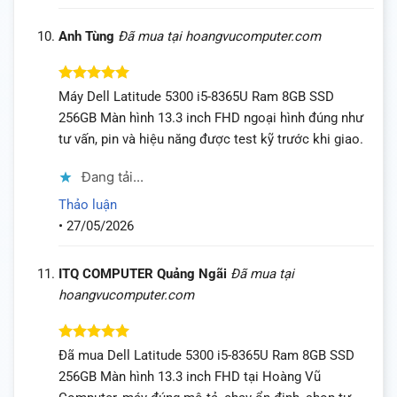
Anh Tùng
Đã mua tại hoangvucomputer.com
Được xếp
Máy Dell Latitude 5300 i5-8365U Ram 8GB SSD
hạng
5
5
256GB Màn hình 13.3 inch FHD ngoại hình đúng như
sao
tư vấn, pin và hiệu năng được test kỹ trước khi giao.
Đang tải...
Thảo luận
•
27/05/2026
ITQ COMPUTER Quảng Ngãi
Đã mua tại
hoangvucomputer.com
Được xếp
Đã mua Dell Latitude 5300 i5-8365U Ram 8GB SSD
hạng
5
5
256GB Màn hình 13.3 inch FHD tại Hoàng Vũ
sao