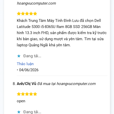
hoangvucomputer.com
Được xếp
Khách Trung Tâm Máy Tính Đình Lưu đã chọn Dell
hạng
5
5
Latitude 5300 i5-8365U Ram 8GB SSD 256GB Màn
sao
hình 13.3 inch FHD, sản phẩm được kiểm tra kỹ trước
khi bàn giao, sử dụng mượt và yên tâm. Tìm tại sửa
laptop Quảng Ngãi khá yên tâm.
Đang tải...
Thảo luận
•
04/06/2026
Anh/Chị Vũ
Đã mua tại hoangvucomputer.com
Được xếp
open
hạng
5
5
sao
Đang tải...