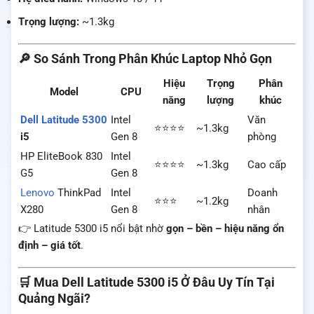
Trọng lượng:
~1.3kg
🔎 So Sánh Trong Phân Khúc Laptop Nhỏ Gọn
Hiệu
Trọng
Phân
Model
CPU
năng
lượng
khúc
Dell Latitude 5300
Intel
Văn
⭐⭐⭐⭐
~1.3kg
i5
Gen 8
phòng
HP EliteBook 830
Intel
⭐⭐⭐⭐
~1.3kg
Cao cấp
G5
Gen 8
Lenovo
ThinkPad
Intel
Doanh
⭐⭐⭐
~1.2kg
X280
Gen 8
nhân
👉 Latitude 5300 i5 nổi bật nhờ
gọn – bền – hiệu năng ổn
định – giá tốt
.
🛒 Mua Dell Latitude 5300 i5 Ở Đâu Uy Tín Tại
Quảng Ngãi?