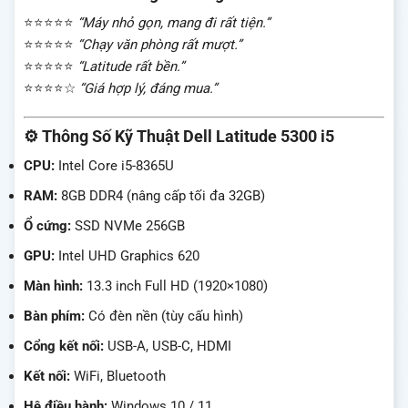
⭐⭐⭐⭐⭐
“Máy nhỏ gọn, mang đi rất tiện.”
⭐⭐⭐⭐⭐
“Chạy văn phòng rất mượt.”
⭐⭐⭐⭐⭐
“Latitude rất bền.”
⭐⭐⭐⭐☆
“Giá hợp lý, đáng mua.”
⚙️ Thông Số Kỹ Thuật Dell Latitude 5300 i5
CPU:
Intel Core i5-8365U
RAM:
8GB DDR4 (nâng cấp tối đa 32GB)
Ổ cứng:
SSD NVMe 256GB
GPU:
Intel UHD Graphics 620
Màn hình:
13.3 inch Full HD (1920×1080)
Bàn phím:
Có đèn nền (tùy cấu hình)
Cổng kết nối:
USB-A, USB-C, HDMI
Kết nối:
WiFi, Bluetooth
Hệ điều hành:
Windows 10 / 11