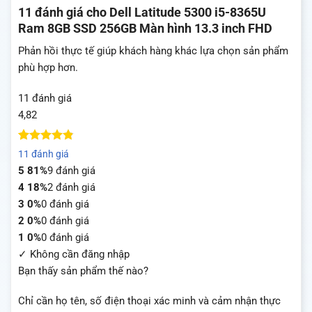
11 đánh giá cho
Dell Latitude 5300 i5-8365U
Ram 8GB SSD 256GB Màn hình 13.3 inch FHD
Phản hồi thực tế giúp khách hàng khác lựa chọn sản phẩm
phù hợp hơn.
11 đánh giá
4,82
4.82
11
trên 5
11 đánh giá
dựa trên
5
81%
9 đánh giá
đánh giá
4
18%
2 đánh giá
3
0%
0 đánh giá
2
0%
0 đánh giá
1
0%
0 đánh giá
✓ Không cần đăng nhập
Bạn thấy sản phẩm thế nào?
Chỉ cần họ tên, số điện thoại xác minh và cảm nhận thực