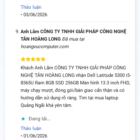
Thảo luận
•
03/06/2026
Anh Lãm CÔNG TY TNHH GIẢI PHÁP CÔNG NGHỆ
TÂN HOÀNG LONG
Đã mua tại
hoangvucomputer.com
Được xếp
Khách Anh Lãm CÔNG TY TNHH GIẢI PHÁP CÔNG
hạng
5
5
NGHỆ TÂN HOÀNG LONG nhận Dell Latitude 5300 i5-
sao
8365U Ram 8GB SSD 256GB Màn hình 13.3 inch FHD,
máy chạy mượt, đóng gói/bàn giao cẩn thận và có
hướng dẫn sử dụng rõ ràng. Tìm tại mua laptop
Quảng Ngãi khá yên tâm.
Đang tải...
Thảo luận
•
01/06/2026