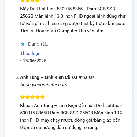
Được
Máy Dell Latitude 5300 i5-8365U Ram 8GB SSD
xếp hạng
256GB Màn hình 13.3 inch FHD ngoại hình đúng như
4
5 sao
tư vấn, pin và hiệu năng được test kỹ trước khi giao.
Tìm tại Hoàng Vũ Computer khá yên tâm.
Đang tải...
Thảo luận
•
15/06/2026
Anh Tùng – Linh Kiện Cũ
Đã mua tại
hoangvucomputer.com
Được xếp
Khách Anh Tùng – Linh Kiện Cũ nhận Dell Latitude
hạng
5
5
5300 i5-8365U Ram 8GB SSD 256GB Màn hình 13.3
sao
inch FHD, máy chạy mượt, đóng gói/bàn giao cẩn
thận và có hướng dẫn sử dụng rõ ràng.