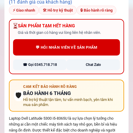
4.82
11
trên 5
(11 đánh giá của khách hàng)
dựa trên
đánh giá
⚡ Giao nhanh
🛠 Hỗ trợ kỹ thuật
🔒 Bảo hành rõ ràng
⏳
SẢN PHẨM TẠM HẾT HÀNG
Giá và thời gian có hàng vui lòng liên hệ nhân viên.
💬 HỎI NHÂN VIÊN VỀ SẢN PHẨM
☎ Gọi 0345.718.718
Chat Zalo
CAM KẾT BẢO HÀNH RÕ RÀNG
BẢO HÀNH 6 THÁNG
🛡️
Hỗ trợ kỹ thuật tận tâm, tư vấn minh bạch, yên tâm khi
mua sản phẩm.
Laptop Dell Latitude 5300 i5-8365U là sự lựa chọn lý tưởng cho
những ai cần một chiếc máy tính xách tay nhỏ gọn, bền bỉ và hiệu
năng ổn định. Được thiết kế đặc biệt cho doanh nghiệp và người