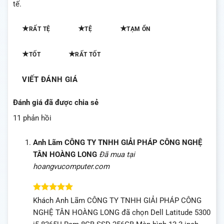
tế.
★
★
★
RẤT TỆ
TỆ
TẠM ỔN
★
★
TỐT
RẤT TỐT
VIẾT ĐÁNH GIÁ
Đánh giá đã được chia sẻ
11 phản hồi
Anh Lãm CÔNG TY TNHH GIẢI PHÁP CÔNG NGHỆ
TÂN HOÀNG LONG
Đã mua tại
hoangvucomputer.com
Được xếp
Khách Anh Lãm CÔNG TY TNHH GIẢI PHÁP CÔNG
hạng
5
5
NGHỆ TÂN HOÀNG LONG đã chọn Dell Latitude 5300
sao