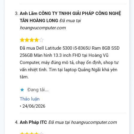
Anh Lãm CÔNG TY TNHH GIẢI PHÁP CÔNG NGHỆ
TÂN HOÀNG LONG
Đã mua tại
hoangvucomputer.com
Được
Đã mua Dell Latitude 5300 i5-8365U Ram 8GB SSD
xếp hạng
256GB Màn hình 13.3 inch FHD tại Hoàng Vũ
4
5 sao
Computer, máy đúng mô tả, chạy ổn định, shop tư
vấn nhiệt tình. Tìm tại laptop Quảng Ngãi khá yên
tâm.
Đang tải...
Thảo luận
•
24/06/2026
Anh Pháp ITC
Đã mua tại hoangvucomputer.com