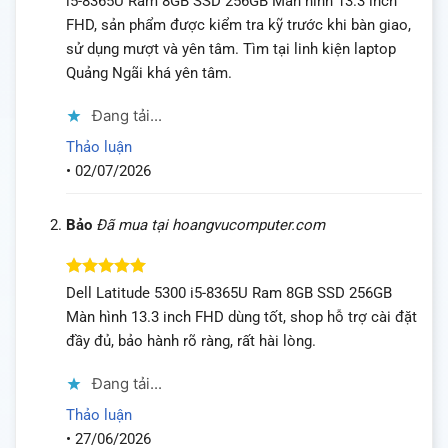
i5-8365U Ram 8GB SSD 256GB Màn hình 13.3 inch
FHD, sản phẩm được kiểm tra kỹ trước khi bàn giao,
sử dụng mượt và yên tâm. Tìm tại linh kiện laptop
Quảng Ngãi khá yên tâm.
Đang tải...
Thảo luận
•
02/07/2026
Bảo
Đã mua tại hoangvucomputer.com
Được xếp
Dell Latitude 5300 i5-8365U Ram 8GB SSD 256GB
hạng
5
5
Màn hình 13.3 inch FHD dùng tốt, shop hỗ trợ cài đặt
sao
đầy đủ, bảo hành rõ ràng, rất hài lòng.
Đang tải...
Thảo luận
•
27/06/2026