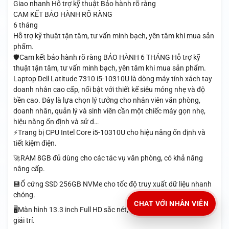
Giao nhanh
Hỗ trợ kỹ thuật
Bảo hành rõ ràng
CAM KẾT BẢO HÀNH RÕ RÀNG
6 tháng
Hỗ trợ kỹ thuật tận tâm, tư vấn minh bạch, yên tâm khi mua sản
phẩm.
🛡️Cam kết bảo hành rõ ràng BẢO HÀNH 6 THÁNG Hỗ trợ kỹ
thuật tận tâm, tư vấn minh bạch, yên tâm khi mua sản phẩm.
Laptop Dell Latitude 7310 i5-10310U là dòng máy tính xách tay
doanh nhân cao cấp, nổi bật với thiết kế siêu mỏng nhẹ và độ
bền cao. Đây là lựa chọn lý tưởng cho nhân viên văn phòng,
doanh nhân, quản lý và sinh viên cần một chiếc máy gọn nhẹ,
hiệu năng ổn định và sử d…
⚡Trang bị CPU Intel Core i5-10310U cho hiệu năng ổn định và
tiết kiệm điện.
🚀RAM 8GB đủ dùng cho các tác vụ văn phòng, có khả năng
nâng cấp.
💾Ổ cứng SSD 256GB NVMe cho tốc độ truy xuất dữ liệu nhanh
chóng.
CHAT VỚI NHÂN VIÊN
🖥️Màn hình 13.3 inch Full HD sắc nét, lý tưởng cho công việc và
giải trí.