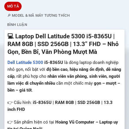
MÔ TẢ
🔎 MODEL & MÃ MÁY TƯƠNG THÍCH
BÌNH LUẬN
💻 Laptop Dell Latitude 5300 i5-8365U |
RAM 8GB | SSD 256GB | 13.3” FHD – Nhỏ
Gọn, Bền Bỉ, Văn Phòng Mượt Mà
Dell
Latitude 5300
i5-8365U
là dòng laptop doanh nghiệp
nhỏ gọn, nổi bật với
độ bền cao, hiệu năng ổn định, dễ nâng
cấp
, rất phù hợp cho
nhân viên văn phòng, sinh viên, người
làm việc di chuyển nhiều
cần một chiếc máy
gọn – mượt –
bền – giá tốt
.
👉 Cấu hình:
i5-8365U | RAM 8GB | SSD 256GB | 13.3
inch FHD
👉 Sản phẩm hiện có tại
Hoàng Vũ Computer – Laptop uy
tín tại Quảng Ngãi