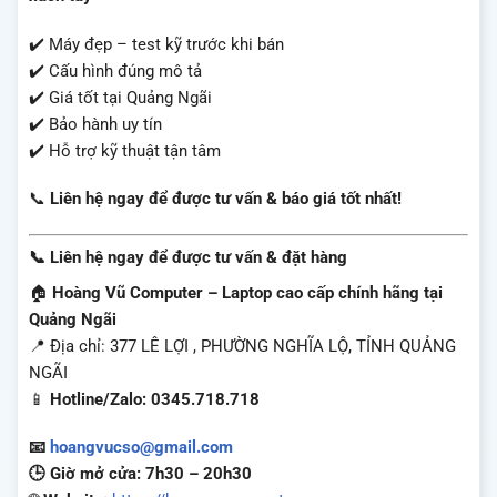
✔️ Máy đẹp – test kỹ trước khi bán
✔️ Cấu hình đúng mô tả
✔️ Giá tốt tại Quảng Ngãi
✔️ Bảo hành uy tín
✔️ Hỗ trợ kỹ thuật tận tâm
📞
Liên hệ ngay để được tư vấn & báo giá tốt nhất!
📞 Liên hệ ngay để được tư vấn & đặt hàng
🏠
Hoàng Vũ Computer – Laptop cao cấp chính hãng tại
Quảng Ngãi
📍 Địa chỉ: 377 LÊ LỢI , PHƯỜNG NGHĨA LỘ, TỈNH QUẢNG
NGÃI
📱
Hotline/Zalo: 0345.718.718
📧
hoangvucso@gmail.com
🕒 Giờ mở cửa: 7h30 – 20h30