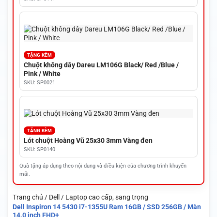
TẶNG KÈM
Chuột không dây Dareu LM106G Black/ Red /Blue /
Pink / White
SKU: SP0021
TẶNG KÈM
Lót chuột Hoàng Vũ 25x30 3mm Vàng đen
SKU: SP0140
Quà tặng áp dụng theo nội dung và điều kiện của chương trình khuyến
mãi.
Trang chủ / Dell / Laptop cao cấp, sang trọng
Dell Inspiron 14 5430 i7-1355U Ram 16GB / SSD 256GB / Màn
14.0 inch FHD+