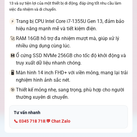
13 và sự tiện lợi của một thiết bị di động, đáp ứng tốt nhu cầu làm
việc đa nhiệm và di chuyển.
Trang bị CPU Intel Core i7-1355U Gen 13, đảm bảo
⚡
hiệu năng mạnh mẽ và tiết kiệm điện.
RAM 16GB hỗ trợ đa nhiệm mượt mà, giúp xử lý
🚀
nhiều ứng dụng cùng lúc.
Ổ cứng SSD NVMe 256GB cho tốc độ khởi động và
💾
truy xuất dữ liệu nhanh chóng.
Màn hình 14 inch FHD+ với viền mỏng, mang lại trải
🖥️
nghiệm hình ảnh sắc nét.
Thiết kế mỏng nhẹ, sang trọng, phù hợp cho người
🎯
thường xuyên di chuyển.
Tư vấn nhanh
📞 0345 718 718
|
💬 Chat Zalo