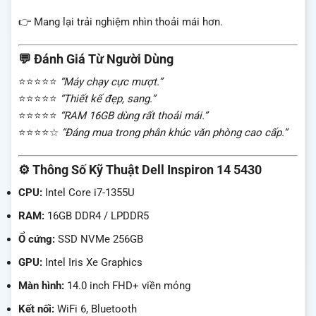
👉 Mang lại trải nghiệm nhìn thoải mái hơn.
💬 Đánh Giá Từ Người Dùng
⭐⭐⭐⭐⭐
“Máy chạy cực mượt.”
⭐⭐⭐⭐⭐
“Thiết kế đẹp, sang.”
⭐⭐⭐⭐⭐
“RAM 16GB dùng rất thoải mái.”
⭐⭐⭐⭐☆
“Đáng mua trong phân khúc văn phòng cao cấp.”
⚙️ Thông Số Kỹ Thuật Dell Inspiron 14 5430
CPU:
Intel Core i7-1355U
RAM:
16GB DDR4 / LPDDR5
Ổ cứng:
SSD NVMe 256GB
GPU:
Intel Iris Xe Graphics
Màn hình:
14.0 inch FHD+ viền mỏng
Kết nối:
WiFi 6, Bluetooth