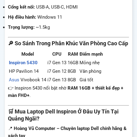
Cổng kết nối:
USB-A, USB-C, HDMI
Hệ điều hành:
Windows 11
Trọng lượng:
~1.5kg
🔎 So Sánh Trong Phân Khúc Văn Phòng Cao Cấp
Model
CPU
RAM
Điểm mạnh
Inspiron 5430
i7 Gen 13
16GB
Mỏng nhẹ
HP Pavilion 14
i7 Gen 12
8GB
Văn phòng
Asus
Vivobook 14
i7 Gen 13
8GB
Giá tốt
👉 Inspiron 5430 nổi bật nhờ
RAM 16GB + thiết kế đẹp +
màn FHD+
.
🛒 Mua Laptop Dell Inspiron Ở Đâu Uy Tín Tại
Quảng Ngãi?
📍
Hoàng Vũ Computer – Chuyên laptop Dell chính hãng &
xách tay