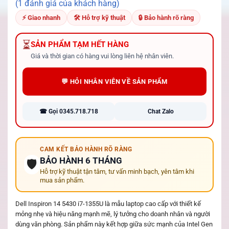
5.00
1
trên 5
(1 đánh giá của khách hàng)
dựa trên
đánh giá
⚡ Giao nhanh
🛠 Hỗ trợ kỹ thuật
🔒 Bảo hành rõ ràng
⏳
SẢN PHẨM TẠM HẾT HÀNG
Giá và thời gian có hàng vui lòng liên hệ nhân viên.
💬 HỎI NHÂN VIÊN VỀ SẢN PHẨM
☎ Gọi 0345.718.718
Chat Zalo
CAM KẾT BẢO HÀNH RÕ RÀNG
BẢO HÀNH 6 THÁNG
🛡️
Hỗ trợ kỹ thuật tận tâm, tư vấn minh bạch, yên tâm khi
mua sản phẩm.
Dell Inspiron 14 5430 i7-1355U là mẫu laptop cao cấp với thiết kế
mỏng nhẹ và hiệu năng mạnh mẽ, lý tưởng cho doanh nhân và người
dùng văn phòng. Sản phẩm này kết hợp giữa sức mạnh của Intel Gen