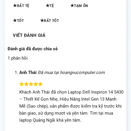
★
★
★
RẤT TỆ
TỆ
TẠM ỔN
★
★
TỐT
RẤT TỐT
VIẾT ĐÁNH GIÁ
Đánh giá đã được chia sẻ
1 phản hồi
Anh Thái
Đã mua tại hoangvucomputer.com
Được xếp
Khách Anh Thái đã chọn Laptop Dell Inspiron 14 5430
hạng
5
5
– Thiết Kế Gọn Nhẹ, Hiệu Năng Intel Gen 13 Mạnh
sao
Mẽ (Sao chép), sản phẩm được kiểm tra kỹ trước khi
bàn giao, sử dụng mượt và yên tâm. Tìm tại mua
laptop Quảng Ngãi khá yên tâm.