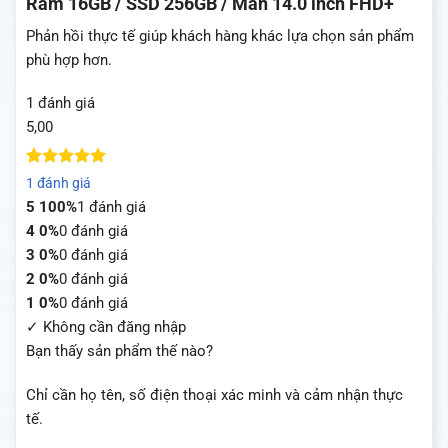
Ram 16GB / SSD 256GB / Màn 14.0 inch FHD+
Phản hồi thực tế giúp khách hàng khác lựa chọn sản phẩm
phù hợp hơn.
1 đánh giá
5,00
5
1
trên 5
1 đánh giá
dựa trên
5
100%
1 đánh giá
đánh giá
4
0%
0 đánh giá
3
0%
0 đánh giá
2
0%
0 đánh giá
1
0%
0 đánh giá
✓ Không cần đăng nhập
Bạn thấy sản phẩm thế nào?
Chỉ cần họ tên, số điện thoại xác minh và cảm nhận thực
tế.