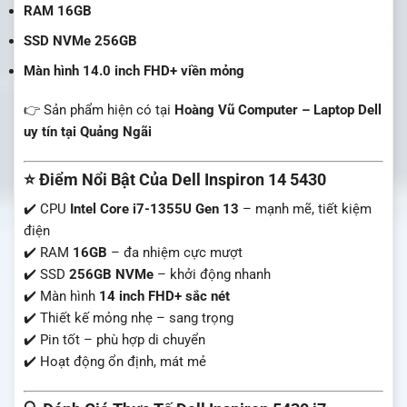
RAM 16GB
SSD NVMe 256GB
Màn hình 14.0 inch FHD+ viền mỏng
👉 Sản phẩm hiện có tại
Hoàng Vũ Computer – Laptop Dell
uy tín tại Quảng Ngãi
⭐ Điểm Nổi Bật Của Dell Inspiron 14 5430
✔️ CPU
Intel Core i7-1355U Gen 13
– mạnh mẽ, tiết kiệm
điện
✔️ RAM
16GB
– đa nhiệm cực mượt
✔️ SSD
256GB NVMe
– khởi động nhanh
✔️ Màn hình
14 inch FHD+ sắc nét
✔️ Thiết kế mỏng nhẹ – sang trọng
✔️ Pin tốt – phù hợp di chuyển
✔️ Hoạt động ổn định, mát mẻ