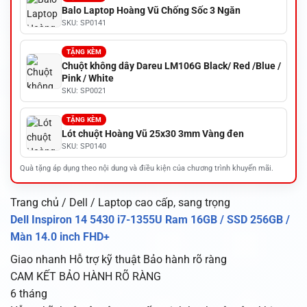
Balo Laptop Hoàng Vũ Chống Sốc 3 Ngăn
SKU: SP0141
TẶNG KÈM
Chuột không dây Dareu LM106G Black/ Red /Blue /
Pink / White
SKU: SP0021
TẶNG KÈM
Lót chuột Hoàng Vũ 25x30 3mm Vàng đen
SKU: SP0140
Quà tặng áp dụng theo nội dung và điều kiện của chương trình khuyến mãi.
Trang chủ / Dell / Laptop cao cấp, sang trọng
Dell Inspiron 14 5430 i7-1355U Ram 16GB / SSD 256GB /
Màn 14.0 inch FHD+
Giao nhanh
Hỗ trợ kỹ thuật
Bảo hành rõ ràng
CAM KẾT BẢO HÀNH RÕ RÀNG
6 tháng