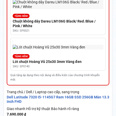
TẶNG KÈM
Chuột không dây Dareu LM106G Black/ Red /Blue /
Pink / White
SKU: SP0021
TẶNG KÈM
Lót chuột Hoàng Vũ 25x30 3mm Vàng đen
SKU: SP0140
Quà tặng áp dụng theo nội dung và điều kiện của chương trình khuyến
mãi.
Trang chủ / Dell / Laptop cao cấp, sang trọng
Dell Latitude 7320 I5-1145G7 Ram 16GB SSD 256GB Màn 13.3
inch FHD
Giao nhanh
Hỗ trợ kỹ thuật
Bảo hành rõ ràng
7.690.000
₫