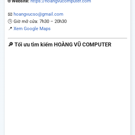
🌐
Website:
https://hoangvucomputer.com
📧
hoangvucso@gmail.com
🕒 Giờ mở cửa: 7h30 – 20h30
📍
Xem Google Maps
🔎
Tối ưu tìm kiếm HOÀNG VŨ COMPUTER