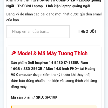
Khám phá thêm từ HOÀNG VŨ COMPUTER - Laptop Quảng
Ngãi - Thế Giới Laptop - Linh kiện laptop quảng ngãi
Đăng ký để nhận các bài đăng mới nhất được gửi đến email
của bạn.
Nhập email của bạn…
THEO DÕI
🔎 Model & Mã Máy Tương Thích
Sản phẩm
Dell Inspiron 14 5430 i7-1355U Ram
16GB / SSD 256GB / Màn 14.0 inch FHD+
tại
Hoàng
Vũ Computer
được kiểm tra kỹ trước khi thay thế,
đảm bảo đúng chuẩn linh kiện và tương thích với từng
dòng máy.
Mã sản phẩm / SKU:
SP0189