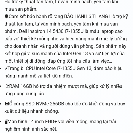
Hỗ trợ kỹ thuật tận tâm, tư vấn minh bạch, yên tâm khi
mua sản phẩm.
🛡️Cam kết bảo hành rõ ràng BẢO HÀNH 6 THÁNG Hỗ trợ kỹ
thuật tận tâm, tư vấn minh bạch, yên tâm khi mua sản
phẩm. Dell Inspiron 14 5430 i7-1355U là mẫu laptop cao
cấp với thiết kế mỏng nhẹ và hiệu năng mạnh mẽ, lý tưởng
cho doanh nhân và người dùng văn phòng. Sản phẩm này
kết hợp giữa sức mạnh của Intel Gen 13 và sự tiện lợi của
một thiết bị di động, đáp ứng tốt nhu cầu làm việc…
⚡Trang bị CPU Intel Core i7-1355U Gen 13, đảm bảo hiệu
năng mạnh mẽ và tiết kiệm điện.
🚀RAM 16GB hỗ trợ đa nhiệm mượt mà, giúp xử lý nhiều
ứng dụng cùng lúc.
💾Ổ cứng SSD NVMe 256GB cho tốc độ khởi động và truy
xuất dữ liệu nhanh chóng.
🖥️Màn hình 14 inch FHD+ với viền mỏng, mang lại trải
nghiệm hình ảnh sắc nét.