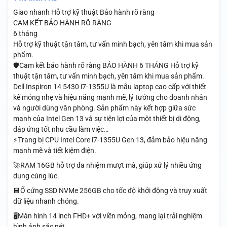
Giao nhanh
Hỗ trợ kỹ thuật
Bảo hành rõ ràng
CAM KẾT BẢO HÀNH RÕ RÀNG
6 tháng
Hỗ trợ kỹ thuật tận tâm, tư vấn minh bạch, yên tâm khi mua sản
phẩm.
🛡️Cam kết bảo hành rõ ràng BẢO HÀNH 6 THÁNG Hỗ trợ kỹ
thuật tận tâm, tư vấn minh bạch, yên tâm khi mua sản phẩm.
Dell Inspiron 14 5430 i7-1355U là mẫu laptop cao cấp với thiết
kế mỏng nhẹ và hiệu năng mạnh mẽ, lý tưởng cho doanh nhân
và người dùng văn phòng. Sản phẩm này kết hợp giữa sức
mạnh của Intel Gen 13 và sự tiện lợi của một thiết bị di động,
đáp ứng tốt nhu cầu làm việc…
⚡Trang bị CPU Intel Core i7-1355U Gen 13, đảm bảo hiệu năng
mạnh mẽ và tiết kiệm điện.
🚀RAM 16GB hỗ trợ đa nhiệm mượt mà, giúp xử lý nhiều ứng
dụng cùng lúc.
💾Ổ cứng SSD NVMe 256GB cho tốc độ khởi động và truy xuất
dữ liệu nhanh chóng.
🖥️Màn hình 14 inch FHD+ với viền mỏng, mang lại trải nghiệm
hình ảnh sắc nét.