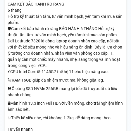
CAM KẾT BẢO HÀNH RÕ RÀNG
6 tháng
Hỗ trợ kỹ thuật tận tâm, tư vấn minh bạch, yên tâm khi mua sản
phẩm.
🛡️Cam kết bảo hành rõ ràng BẢO HÀNH 6 THÁNG Hỗ trợ kỹ
thuật tận tâm, tư vấn minh bạch, yên tâm khi mua sản phẩm.
Dell Latitude 7320 là dòng laptop doanh nhân cao cấp, nổi bật
với thiết kế siêu mỏng nhẹ và hiệu năng ổn định. Đây là lựa chọn
lý tưởng cho doanh nhân, nhân viên văn phòng cao cấp, IT,
quản lý cần một chiếc máy nhanh, nhẹ, sang trọng và linh hoạt
trong công việc. ⚡CP…
⚡CPU Intel Core i5-1145G7 thế hệ 11 cho hiệu năng cao.
🚀RAM 16GB giúp đa nhiệm mượt mà, không giật lag.
💾Ổ cứng SSD NVMe 256GB mang lại tốc độ truy xuất dữ liệu
nhanh chóng.
🖥️Màn hình 13.3 inch Full HD với viền mỏng, cho trải nghiệm hình
ảnh sắc nét.
✨Thiết kế siêu nhẹ, chỉ khoảng 1.2kg, dễ dàng mang theo.
Tư vấn nhanh