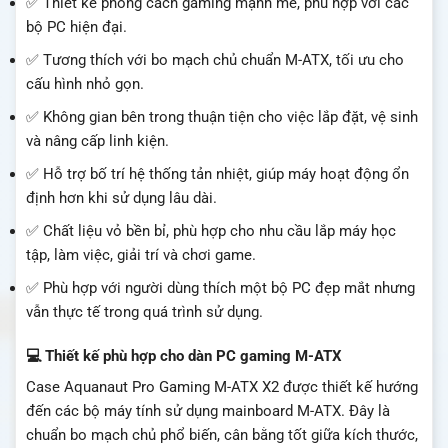
✅ Thiết kế phong cách gaming mạnh mẽ, phù hợp với các
bộ PC hiện đại.
✅ Tương thích với bo mạch chủ chuẩn M-ATX, tối ưu cho
cấu hình nhỏ gọn.
✅ Không gian bên trong thuận tiện cho việc lắp đặt, vệ sinh
và nâng cấp linh kiện.
✅ Hỗ trợ bố trí hệ thống tản nhiệt, giúp máy hoạt động ổn
định hơn khi sử dụng lâu dài.
✅ Chất liệu vỏ bền bỉ, phù hợp cho nhu cầu lắp máy học
tập, làm việc, giải trí và chơi game.
✅ Phù hợp với người dùng thích một bộ PC đẹp mắt nhưng
vẫn thực tế trong quá trình sử dụng.
💻 Thiết kế phù hợp cho dàn PC gaming M-ATX
Case Aquanaut Pro Gaming M-ATX X2 được thiết kế hướng
đến các bộ máy tính sử dụng mainboard M-ATX. Đây là
chuẩn bo mạch chủ phổ biến, cân bằng tốt giữa kích thước,