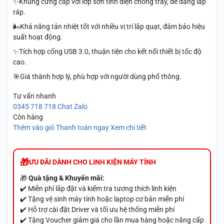
✨Khung cứng cáp với lớp sơn tĩnh điện chống trầy, dễ dàng lắp
ráp.
🌬️Khả năng tản nhiệt tốt với nhiều vị trí lắp quạt, đảm bảo hiệu
suất hoạt động.
✨Tích hợp cổng USB 3.0, thuận tiện cho kết nối thiết bị tốc độ
cao.
🎯Giá thành hợp lý, phù hợp với người dùng phổ thông.
Tư vấn nhanh
0345 718 718
Chat Zalo
Còn hàng
Thêm vào giỏ
Thanh toán ngay
Xem chi tiết
ƯU ĐÃI DÀNH CHO LINH KIỆN MÁY TÍNH
🎁
Quà tặng & Khuyến mãi:
✔️ Miễn phí lắp đặt và kiểm tra tương thích linh kiện
✔️ Tặng vệ sinh máy tính hoặc laptop cơ bản miễn phí
✔️ Hỗ trợ cài đặt Driver và tối ưu hệ thống miễn phí
✔️ Tặng Voucher giảm giá cho lần mua hàng hoặc nâng cấp