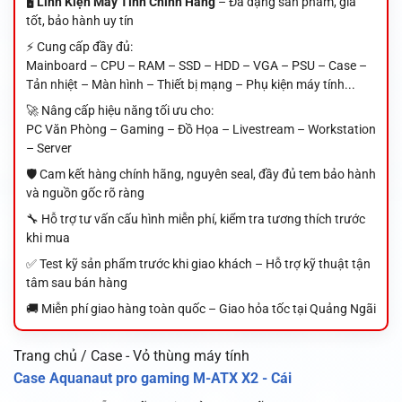
🖥️
Linh Kiện Máy Tính Chính Hãng
– Đa dạng sản phẩm, giá
tốt, bảo hành uy tín
⚡ Cung cấp đầy đủ:
Mainboard – CPU – RAM – SSD – HDD – VGA – PSU – Case –
Tản nhiệt – Màn hình – Thiết bị mạng – Phụ kiện máy tính...
🚀 Nâng cấp hiệu năng tối ưu cho:
PC Văn Phòng – Gaming – Đồ Họa – Livestream – Workstation
– Server
🛡️ Cam kết hàng chính hãng, nguyên seal, đầy đủ tem bảo hành
và nguồn gốc rõ ràng
🔧 Hỗ trợ tư vấn cấu hình miễn phí, kiểm tra tương thích trước
khi mua
✅ Test kỹ sản phẩm trước khi giao khách – Hỗ trợ kỹ thuật tận
tâm sau bán hàng
🚚 Miễn phí giao hàng toàn quốc – Giao hỏa tốc tại Quảng Ngãi
Trang chủ / Case - Vỏ thùng máy tính
Case Aquanaut pro gaming M-ATX X2 - Cái