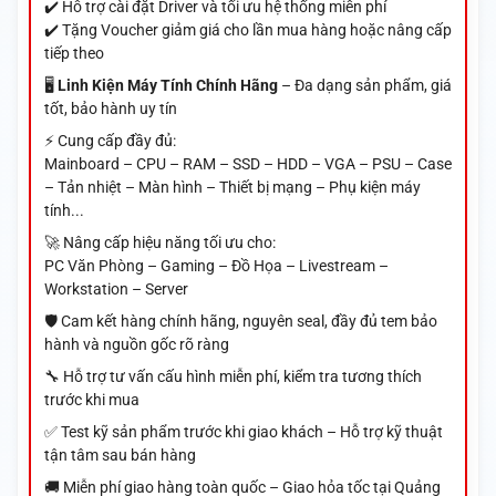
✔️ Hỗ trợ cài đặt Driver và tối ưu hệ thống miễn phí
✔️ Tặng Voucher giảm giá cho lần mua hàng hoặc nâng cấp
tiếp theo
🖥️
Linh Kiện Máy Tính Chính Hãng
– Đa dạng sản phẩm, giá
tốt, bảo hành uy tín
⚡ Cung cấp đầy đủ:
Mainboard – CPU – RAM – SSD – HDD – VGA – PSU – Case
– Tản nhiệt – Màn hình – Thiết bị mạng – Phụ kiện máy
tính...
🚀 Nâng cấp hiệu năng tối ưu cho:
PC Văn Phòng – Gaming – Đồ Họa – Livestream –
Workstation – Server
🛡️ Cam kết hàng chính hãng, nguyên seal, đầy đủ tem bảo
hành và nguồn gốc rõ ràng
🔧 Hỗ trợ tư vấn cấu hình miễn phí, kiểm tra tương thích
trước khi mua
✅ Test kỹ sản phẩm trước khi giao khách – Hỗ trợ kỹ thuật
tận tâm sau bán hàng
🚚 Miễn phí giao hàng toàn quốc – Giao hỏa tốc tại Quảng