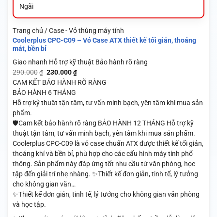
Ngãi
Trang chủ / Case - Vỏ thùng máy tính
Coolerplus CPC-C09 – Vỏ Case ATX thiết kế tối giản, thoáng
mát, bền bỉ
Giao nhanh
Hỗ trợ kỹ thuật
Bảo hành rõ ràng
Giá
Giá
290.000
230.000
₫
₫
gốc
hiện
CAM KẾT BẢO HÀNH RÕ RÀNG
là:
tại
BẢO HÀNH 6 THÁNG
290.000₫.
là:
Hỗ trợ kỹ thuật tận tâm, tư vấn minh bạch, yên tâm khi mua sản
230.000₫.
phẩm.
🛡️Cam kết bảo hành rõ ràng BẢO HÀNH 12 THÁNG Hỗ trợ kỹ
thuật tận tâm, tư vấn minh bạch, yên tâm khi mua sản phẩm.
Coolerplus CPC-C09 là vỏ case chuẩn ATX được thiết kế tối giản,
thoáng khí và bền bỉ, phù hợp cho các cấu hình máy tính phổ
thông. Sản phẩm này đáp ứng tốt nhu cầu từ văn phòng, học
tập đến giải trí nhẹ nhàng. ✨Thiết kế đơn giản, tinh tế, lý tưởng
cho không gian văn…
✨Thiết kế đơn giản, tinh tế, lý tưởng cho không gian văn phòng
và học tập.