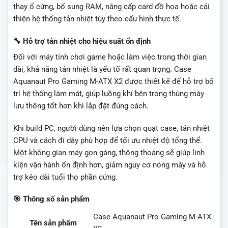
thay ổ cứng, bổ sung RAM, nâng cấp card đồ họa hoặc cải
thiện hệ thống tản nhiệt tùy theo cấu hình thực tế.
🔧 Hỗ trợ tản nhiệt cho hiệu suất ổn định
Đối với máy tính chơi game hoặc làm việc trong thời gian
dài, khả năng tản nhiệt là yếu tố rất quan trọng. Case
Aquanaut Pro Gaming M-ATX X2 được thiết kế để hỗ trợ bố
trí hệ thống làm mát, giúp luồng khí bên trong thùng máy
lưu thông tốt hơn khi lắp đặt đúng cách.
Khi build PC, người dùng nên lựa chọn quạt case, tản nhiệt
CPU và cách đi dây phù hợp để tối ưu nhiệt độ tổng thể.
Một không gian máy gọn gàng, thông thoáng sẽ giúp linh
kiện vận hành ổn định hơn, giảm nguy cơ nóng máy và hỗ
trợ kéo dài tuổi thọ phần cứng.
🎯 Thông số sản phẩm
Case Aquanaut Pro Gaming M-ATX
Tên sản phẩm