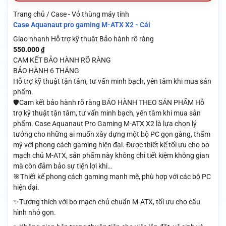
Trang chủ / Case - Vỏ thùng máy tính
Case Aquanaut pro gaming M-ATX X2 - Cái
Giao nhanh
Hỗ trợ kỹ thuật
Bảo hành rõ ràng
550.000
₫
CAM KẾT BẢO HÀNH RÕ RÀNG
BẢO HÀNH 6 THÁNG
Hỗ trợ kỹ thuật tận tâm, tư vấn minh bạch, yên tâm khi mua sản
phẩm.
🛡️Cam kết bảo hành rõ ràng BẢO HÀNH THEO SẢN PHẨM Hỗ
trợ kỹ thuật tận tâm, tư vấn minh bạch, yên tâm khi mua sản
phẩm. Case Aquanaut Pro Gaming M-ATX X2 là lựa chọn lý
tưởng cho những ai muốn xây dựng một bộ PC gọn gàng, thẩm
mỹ với phong cách gaming hiện đại. Được thiết kế tối ưu cho bo
mạch chủ M-ATX, sản phẩm này không chỉ tiết kiệm không gian
mà còn đảm bảo sự tiện lợi khi…
🎯Thiết kế phong cách gaming mạnh mẽ, phù hợp với các bộ PC
hiện đại.
✨Tương thích với bo mạch chủ chuẩn M-ATX, tối ưu cho cấu
hình nhỏ gọn.