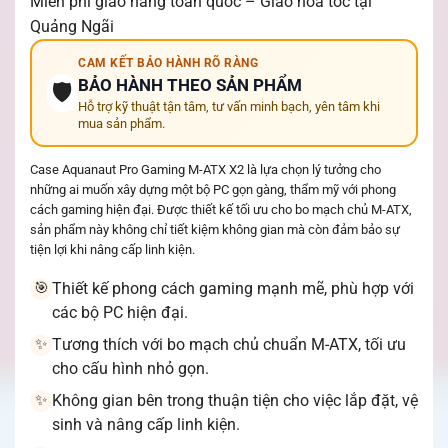
Miễn phí giao hàng toàn quốc – Giao hỏa tốc tại
Quảng Ngãi
CAM KẾT BẢO HÀNH RÕ RÀNG
BẢO HÀNH THEO SẢN PHẨM
🛡️
Hỗ trợ kỹ thuật tận tâm, tư vấn minh bạch, yên tâm khi
mua sản phẩm.
Case Aquanaut Pro Gaming M-ATX X2 là lựa chọn lý tưởng cho
những ai muốn xây dựng một bộ PC gọn gàng, thẩm mỹ với phong
cách gaming hiện đại. Được thiết kế tối ưu cho bo mạch chủ M-ATX,
sản phẩm này không chỉ tiết kiệm không gian mà còn đảm bảo sự
tiện lợi khi nâng cấp linh kiện.
Thiết kế phong cách gaming mạnh mẽ, phù hợp với
🎯
các bộ PC hiện đại.
Tương thích với bo mạch chủ chuẩn M-ATX, tối ưu
✨
cho cấu hình nhỏ gọn.
Không gian bên trong thuận tiện cho việc lắp đặt, vệ
✨
sinh và nâng cấp linh kiện.