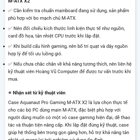
M-ATX X2
✅ Cần kiểm tra chuẩn mainboard đang sử dụng, sản phẩm
phù hợp với bo mạch chủ M-ATX.
✅ Nên đối chiếu kích thước linh kiện thực tế như nguồn,
card đồ họa, tản nhiệt CPU trước khi lắp đặt.
✅ Khi build cấu hình gaming, nên bố trí quạt và dây nguồn
hợp lý để tối ưu luồng gió.
✅ Nếu chưa chắc chắn về khả năng tương thích, nên liên hệ
kỹ thuật viên Hoàng Vũ Computer để được tư vấn trước khi
mua.
⭐ Nhận xét từ kỹ thuật viên
Case Aquanaut Pro Gaming M-ATX X2 là lựa chọn thực tế
cho các bộ PC dùng main M-ATX, đặc biệt phù hợp với
người dùng muốn có một vỏ case gaming hiện đại, dễ thao
tác và thuận tiện nâng cấp. Khi lắp đặt đúng kỹ thuật, case
giúp hệ thống bên trong gọn gàng hơn, hỗ trợ khả năng tản