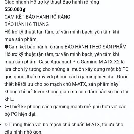
Giao nhanh
Hỗ trợ kỹ thuật
Bảo hành rõ ràng
550.000
₫
CAM KẾT BẢO HÀNH RÕ RÀNG
BẢO HÀNH 6 THÁNG
Hỗ trợ kỹ thuật tận tâm, tư vấn minh bạch, yên tâm khi
mua sản phẩm.
🛡️Cam kết bảo hành rõ ràng BẢO HÀNH THEO SẢN PHẨM
Hỗ trợ kỹ thuật tận tâm, tư vấn minh bạch, yên tâm khi
mua sản phẩm. Case Aquanaut Pro Gaming M-ATX X2 là
lựa chọn lý tưởng cho những ai muốn xây dựng một bộ PC
gọn gàng, thẩm mỹ với phong cách gaming hiện đại. Được
thiết kế tối ưu cho bo mạch chủ M-ATX, sản phẩm này
không chỉ tiết kiệm không gian mà còn đảm bảo sự tiện lợi
khi…
🎯Thiết kế phong cách gaming mạnh mẽ, phù hợp với các
bộ PC hiện đại.
✨Tương thích với bo mạch chủ chuẩn M-ATX, tối ưu cho
cấu hình nhỏ gọn.