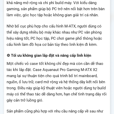
khả năng mở rộng và chi phí build máy. Với kiểu dáng
gaming, sản phẩm giúp bộ PC trở nên nổi bật hơn trên bàn
làm việc, góc học tập hoặc không gian giải trí cá nhân.
Nhờ bố cục phù hợp cho cấu hình M-ATX, người dùng có
thể xây dựng nhiều bộ máy khác nhau như PC văn phòng
hiệu năng tốt, PC học tập, PC chơi game phổ thông hoặc
cấu hình làm đồ họa cơ bản tùy theo linh kiện đi kèm.
⚙️ Tối ưu không gian lắp đặt và nâng cấp linh kiện
Một chiếc vỏ case tốt không chỉ đẹp mà còn cần dễ thao
tác khi lắp đặt. Case Aquanaut Pro Gaming M-ATX X2
mang lại sự thuận tiện cho quá trình bố trí mainboard,
nguồn, ổ lưu trữ, card mở rộng và hệ thống dây kết nối bên
trong. Điều này giúp kỹ thuật viên hoặc người dùng tự build
máy có thể thao tác dễ dàng hơn, hạn chế tình trạng dây rối
gây cản trở luồng gió.
Sản phẩm cũng phù hợp với nhu cầu nâng cấp về sau như