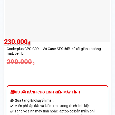
230.000
₫
Coolerplus CPC-C09 – Vỏ Case ATX thiết kế tối giản, thoáng
mát, bền bỉ
Giá
Giá
290.000
₫
gốc
hiện
là:
tại
290.000₫.
là:
230.000₫.
ƯU ĐÃI DÀNH CHO LINH KIỆN MÁY TÍNH
🎁
Quà tặng & Khuyến mãi:
✔️ Miễn phí lắp đặt và kiểm tra tương thích linh kiện
✔️ Tặng vệ sinh máy tính hoặc laptop cơ bản miễn phí