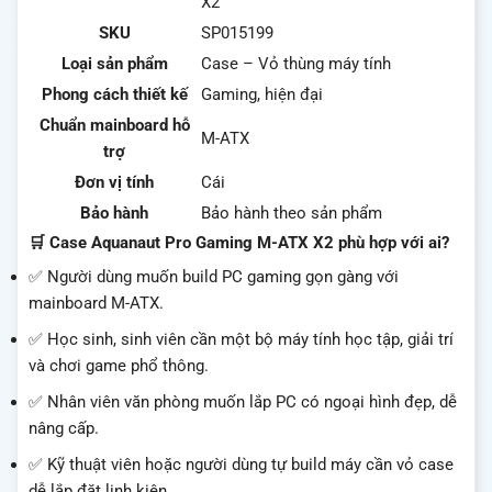
X2
SKU
SP015199
Loại sản phẩm
Case – Vỏ thùng máy tính
Phong cách thiết kế
Gaming, hiện đại
Chuẩn mainboard hỗ
M-ATX
trợ
Đơn vị tính
Cái
Bảo hành
Bảo hành theo sản phẩm
🛒 Case Aquanaut Pro Gaming M-ATX X2 phù hợp với ai?
✅ Người dùng muốn build PC gaming gọn gàng với
mainboard M-ATX.
✅ Học sinh, sinh viên cần một bộ máy tính học tập, giải trí
và chơi game phổ thông.
✅ Nhân viên văn phòng muốn lắp PC có ngoại hình đẹp, dễ
nâng cấp.
✅ Kỹ thuật viên hoặc người dùng tự build máy cần vỏ case
dễ lắp đặt linh kiện.