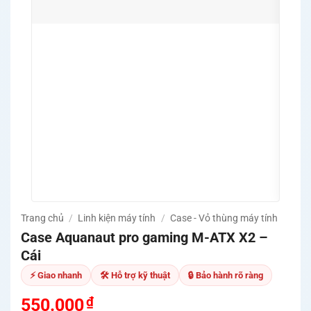
🚀 Nâ
PC V
Work
🛡️ C
bảo 
🔧 Hỗ
thích
✅ Tes
thuậ
🚚 Mi
Quản
Trang chủ
/
Linh kiện máy tính
/
Case - Vỏ thùng máy tính
Case Aquanaut pro gaming M-ATX X2 –
Cái
⚡ Giao nhanh
🛠 Hỗ trợ kỹ thuật
🔒 Bảo hành rõ ràng
₫
550.000