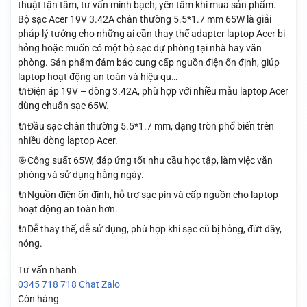
thuật tận tâm, tư vấn minh bạch, yên tâm khi mua sản phẩm.
Bộ sạc Acer 19V 3.42A chân thường 5.5*1.7 mm 65W là giải
pháp lý tưởng cho những ai cần thay thế adapter laptop Acer bị
hỏng hoặc muốn có một bộ sạc dự phòng tại nhà hay văn
phòng. Sản phẩm đảm bảo cung cấp nguồn điện ổn định, giúp
laptop hoạt động an toàn và hiệu qu…
🔌Điện áp 19V – dòng 3.42A, phù hợp với nhiều mẫu laptop Acer
dùng chuẩn sạc 65W.
🔌Đầu sạc chân thường 5.5*1.7 mm, dạng tròn phổ biến trên
nhiều dòng laptop Acer.
🎯Công suất 65W, đáp ứng tốt nhu cầu học tập, làm việc văn
phòng và sử dụng hằng ngày.
🔌Nguồn điện ổn định, hỗ trợ sạc pin và cấp nguồn cho laptop
hoạt động an toàn hơn.
🔌Dễ thay thế, dễ sử dụng, phù hợp khi sạc cũ bị hỏng, đứt dây,
nóng.
Tư vấn nhanh
0345 718 718
Chat Zalo
Còn hàng