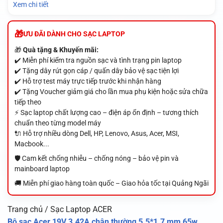
Xem chi tiết
ƯU ĐÃI DÀNH CHO SẠC LAPTOP
🎁
Quà tặng & Khuyến mãi:
✔️ Miễn phí kiểm tra nguồn sạc và tình trạng pin laptop
✔️ Tặng dây rút gọn cáp / quấn dây bảo vệ sạc tiện lợi
✔️ Hỗ trợ test máy trực tiếp trước khi nhận hàng
✔️ Tặng Voucher giảm giá cho lần mua phụ kiện hoặc sửa chữa
tiếp theo
⚡ Sạc laptop chất lượng cao – điện áp ổn định – tương thích
chuẩn theo từng model máy
🔌 Hỗ trợ nhiều dòng Dell, HP, Lenovo, Asus, Acer, MSI,
Macbook...
🛡️ Cam kết chống nhiễu – chống nóng – bảo vệ pin và
mainboard laptop
🚚 Miễn phí giao hàng toàn quốc – Giao hỏa tốc tại Quảng Ngãi
Trang chủ / Sạc Laptop ACER
Bộ sạc Acer 19V 3.42A chân thường 5.5*1.7 mm 65w