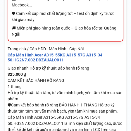
Macbook...
🛡️ Cam kết cáp mới chất lượng tốt – test ổn định kỹ trước
khi giao máy
🚚 Miễn phí giao hàng toàn quốc – Giao hỏa tốc tại Quảng
Ngãi
Trang chủ / Cáp HDD - Màn Hình - Cáp Nối
Cáp Màn Hình Acer A315-55KG A315-57G A315-34
50.HG2N7.002 DDZAUALC011
Giao nhanh
Hỗ trợ kỹ thuật
Bảo hành rõ ràng
325.000
₫
CAM KẾT BẢO HÀNH RÕ RÀNG
1 tháng
Hỗ trợ kỹ thuật tận tâm, tư vấn minh bạch, yên tâm khi mua sản
phẩm.
🛡️Cam kết bảo hành rõ ràng BẢO HÀNH 1 THÁNG Hỗ trợ kỹ
thuật tận tâm, tư vấn minh bạch, yên tâm khi mua sản phẩm.
Cáp Màn Hình Acer A315-55KG A315-57G A315-34
50.HG2N7.002 DDZAUALC011 là linh kiện chất lượng cao, được
thiết kế để kết nối giữa mainboard và màn hình LCD trên các