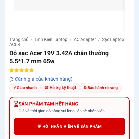
🛡️ C
và m
🚚 Mi
Quản
Trang chủ
/
Linh Kiện Laptop
/
AC Adapter
/
Sạc Laptop
ACER
Bộ sạc Acer 19V 3.42A chân thường
5.5*1.7 mm 65w
4.67
3
trên
(3 đánh giá của khách hàng)
5 dựa trên
đánh giá
⚡ Giao nhanh
🛠 Hỗ trợ kỹ thuật
🔒 Bảo hành rõ ràng
⏳
SẢN PHẨM TẠM HẾT HÀNG
Giá và thời gian có hàng vui lòng liên hệ nhân viên.
💬 HỎI NHÂN VIÊN VỀ SẢN PHẨM