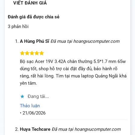
VIẾT ĐÁNH GIÁ
Đánh giá đã được chia sẻ
3 phản hồi
A Hùng Phú Sĩ
Đã mua tại hoangvucomputer.com
Được xếp
Bộ sạc Acer 19V 3.42A chân thường 5.5*1.7 mm 65w
hạng
5
5
dùng tốt, shop hỗ trợ cài đặt đầy đủ, bảo hành rõ
sao
ràng, rất hài lòng. Tìm tại mua laptop Quảng Ngãi khá
yên tâm.
Đang tải...
Thảo luận
•
21/06/2026
Huya Techcare
Đã mua tại hoangvucomputer.com