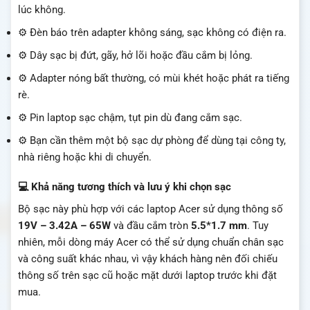
lúc không.
⚙️ Đèn báo trên adapter không sáng, sạc không có điện ra.
⚙️ Dây sạc bị đứt, gãy, hở lõi hoặc đầu cắm bị lỏng.
⚙️ Adapter nóng bất thường, có mùi khét hoặc phát ra tiếng
rè.
⚙️ Pin laptop sạc chậm, tụt pin dù đang cắm sạc.
⚙️ Bạn cần thêm một bộ sạc dự phòng để dùng tại công ty,
nhà riêng hoặc khi di chuyển.
💻 Khả năng tương thích và lưu ý khi chọn sạc
Bộ sạc này phù hợp với các laptop Acer sử dụng thông số
19V – 3.42A – 65W
và đầu cắm tròn
5.5*1.7 mm
. Tuy
nhiên, mỗi dòng máy Acer có thể sử dụng chuẩn chân sạc
và công suất khác nhau, vì vậy khách hàng nên đối chiếu
thông số trên sạc cũ hoặc mặt dưới laptop trước khi đặt
mua.