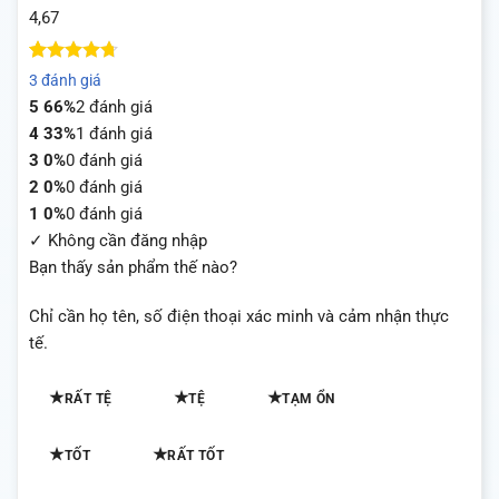
4,67
4.67
3
trên
3 đánh giá
5 dựa trên
5
66%
2 đánh giá
đánh giá
4
33%
1 đánh giá
3
0%
0 đánh giá
2
0%
0 đánh giá
1
0%
0 đánh giá
✓ Không cần đăng nhập
Bạn thấy sản phẩm thế nào?
Chỉ cần họ tên, số điện thoại xác minh và cảm nhận thực
tế.
★
★
★
RẤT TỆ
TỆ
TẠM ỔN
★
★
TỐT
RẤT TỐT