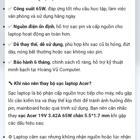
✅
Công suất 65W
, đáp ứng tốt nhu cầu học tập, làm việc
văn phòng và sử dụng hằng ngày.
✅
Nguồn điện ổn định
, hỗ trợ sạc pin và cấp nguồn cho
laptop hoạt động an toàn hơn.
✅
Dễ thay thế, dễ sử dụng
, phù hợp khi sạc cũ bị hỏng, đứt
dây, nóng bất thường hoặc sạc không vào pin.
✅
Bảo hành 6 tháng
, chính sách rõ ràng, hỗ trợ kỹ thuật
minh bạch tại Hoàng Vũ Computer.
🔧 Khi nào nên thay bộ sạc laptop Acer?
Sạc laptop là bộ phận cấp nguồn trực tiếp cho máy, nếu gặp
lỗi cần kiểm tra và thay thế kịp thời để tránh ảnh hưởng đến
pin, mainboard hoặc quá trình sử dụng. Bạn nên cân nhắc
thay
sạc Acer 19V 3.42A 65W chân 5.5*1.7 mm
khi gặp
các dấu hiệu sau:
⚙️ Laptop cắm sạc nhưng không nhận nguồn hoặc lúc nhận