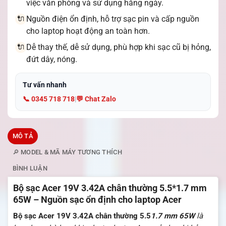
việc văn phòng và sử dụng hằng ngày.
Nguồn điện ổn định, hỗ trợ sạc pin và cấp nguồn
🔌
cho laptop hoạt động an toàn hơn.
Dễ thay thế, dễ sử dụng, phù hợp khi sạc cũ bị hỏng,
🔌
đứt dây, nóng.
Tư vấn nhanh
📞 0345 718 718
|
💬 Chat Zalo
MÔ TẢ
🔎 MODEL & MÃ MÁY TƯƠNG THÍCH
BÌNH LUẬN
Bộ sạc Acer 19V 3.42A chân thường 5.5*1.7 mm
65W – Nguồn sạc ổn định cho laptop Acer
Bộ sạc Acer 19V 3.42A chân thường 5.5
1.7 mm 65W
là