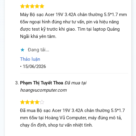
Được xếp
Máy Bộ sạc Acer 19V 3.42A chân thường 5.5*1.7 mm
hạng
5
5
65w ngoại hình đúng như tư vấn, pin và hiệu năng
sao
được test kỹ trước khi giao. Tìm tại laptop Quảng
Ngãi khá yên tâm.
Đang tải...
Thảo luận
•
15/06/2026
Phạm Thị Tuyết Thoa
Đã mua tại
hoangvucomputer.com
Được
Đã mua Bộ sạc Acer 19V 3.42A chân thường 5.5*1.7
xếp hạng
mm 65w tại Hoàng Vũ Computer, máy đúng mô tả,
4
5 sao
chạy ổn định, shop tư vấn nhiệt tình.