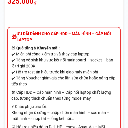
325.000
₫
ƯU ĐÃI DÀNH CHO CÁP HDD – MÀN HÌNH – CÁP NỐI
LAPTOP
🎁
Quà tặng & Khuyến mãi:
✔️ Miễn phí công kiểm tra và thay cáp laptop
✔️ Tặng vệ sinh khu vực kết nối mainboard – socket – bản
lề trị giá 200K
✔️ Hỗ trợ test tín hiệu trước khi giao máy miễn phí
✔️ Tặng Voucher giảm giá cho lần sửa chữa hoặc nâng cấp
tiếp theo
🔌 Cáp HDD – Cáp màn hình – Cáp nối laptop chất lượng
cao, tương thích chuẩn theo từng model máy
⚡ Khắc phục các lỗi:
Không nhận ổ cứng – chập chờn màn hình – sọc màn –
mất hình – chớp tắt – lỏng kết nối...
💻 Hỗ trợ nhiều dòng Dell, HP, Lenovo, Asus, Acer, MSI,