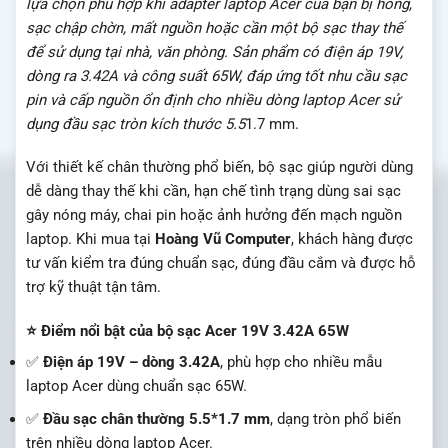
lựa chọn phù hợp khi adapter laptop Acer của bạn bị hỏng,
sạc chập chờn, mất nguồn hoặc cần một bộ sạc thay thế
để sử dụng tại nhà, văn phòng. Sản phẩm có điện áp 19V,
dòng ra 3.42A và công suất 65W, đáp ứng tốt nhu cầu sạc
pin và cấp nguồn ổn định cho nhiều dòng laptop Acer sử
dụng đầu sạc tròn kích thước 5.5
1.7 mm.
Với thiết kế chân thường phổ biến, bộ sạc giúp người dùng
dễ dàng thay thế khi cần, hạn chế tình trạng dùng sai sạc
gây nóng máy, chai pin hoặc ảnh hưởng đến mạch nguồn
laptop. Khi mua tại
Hoàng Vũ Computer
, khách hàng được
tư vấn kiểm tra đúng chuẩn sạc, đúng đầu cắm và được hỗ
trợ kỹ thuật tận tâm.
⭐ Điểm nổi bật của bộ sạc Acer 19V 3.42A 65W
✅
Điện áp 19V – dòng 3.42A
, phù hợp cho nhiều mẫu
laptop Acer dùng chuẩn sạc 65W.
✅
Đầu sạc chân thường 5.5*1.7 mm
, dạng tròn phổ biến
trên nhiều dòng laptop Acer.