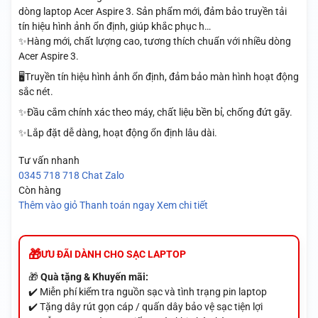
dòng laptop Acer Aspire 3. Sản phẩm mới, đảm bảo truyền tải
tín hiệu hình ảnh ổn định, giúp khắc phục h…
✨Hàng mới, chất lượng cao, tương thích chuẩn với nhiều dòng
Acer Aspire 3.
🖥️Truyền tín hiệu hình ảnh ổn định, đảm bảo màn hình hoạt động
sắc nét.
✨Đầu cắm chính xác theo máy, chất liệu bền bỉ, chống đứt gãy.
✨Lắp đặt dễ dàng, hoạt động ổn định lâu dài.
Tư vấn nhanh
0345 718 718
Chat Zalo
Còn hàng
Thêm vào giỏ
Thanh toán ngay
Xem chi tiết
ƯU ĐÃI DÀNH CHO SẠC LAPTOP
🎁
Quà tặng & Khuyến mãi:
✔️ Miễn phí kiểm tra nguồn sạc và tình trạng pin laptop
✔️ Tặng dây rút gọn cáp / quấn dây bảo vệ sạc tiện lợi