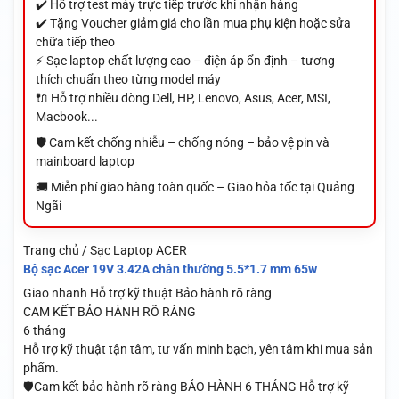
✔️ Hỗ trợ test máy trực tiếp trước khi nhận hàng
✔️ Tặng Voucher giảm giá cho lần mua phụ kiện hoặc sửa
chữa tiếp theo
⚡ Sạc laptop chất lượng cao – điện áp ổn định – tương
thích chuẩn theo từng model máy
🔌 Hỗ trợ nhiều dòng Dell, HP, Lenovo, Asus, Acer, MSI,
Macbook...
🛡️ Cam kết chống nhiễu – chống nóng – bảo vệ pin và
mainboard laptop
🚚 Miễn phí giao hàng toàn quốc – Giao hỏa tốc tại Quảng
Ngãi
Trang chủ / Sạc Laptop ACER
Bộ sạc Acer 19V 3.42A chân thường 5.5*1.7 mm 65w
Giao nhanh
Hỗ trợ kỹ thuật
Bảo hành rõ ràng
CAM KẾT BẢO HÀNH RÕ RÀNG
6 tháng
Hỗ trợ kỹ thuật tận tâm, tư vấn minh bạch, yên tâm khi mua sản
phẩm.
🛡️Cam kết bảo hành rõ ràng BẢO HÀNH 6 THÁNG Hỗ trợ kỹ