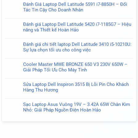
có
Đánh
Đánh Giá Laptop Dell Latitude 5591 i7-8850H – Đối
bình
Giá
Tác Tin Cậy Cho Doanh Nhân
luận
Chi
Không
ở
Tiết
có
Đánh
Đánh giá Laptop Dell Latitude 5420 i7-1185G7 – Hiệu
Laptop
bình
Giá
năng và Thiết kế Hoàn Hảo
HP
luận
Cáp
Không
ProBook
ở
Màn
có
650
Đánh
Đánh giá chi tiết laptop Dell Latitude 3410 i5-10210U:
Hình
bình
G9
Giá
Sự lựa chọn tối ưu cho công việc
Dell
luận
–
Laptop
Không
Latitude
ở
Hiệu
Dell
có
5300
Đánh
Năng
Cooler Master MWE BRONZE 650 V3 230V 650W –
Latitude
bình
E5300
giá
Mạnh
Giải Pháp Tối Ưu Cho Máy Tính
5591
luận
450.0G301.0001
Laptop
Mẽ
Không
i7-
ở
30
Dell
Cho
có
8850H
Đánh
Pin
Sửa Laptop Dell Inspiron 3515 Bị Lỗi Pin Cho Khách
Latitude
Doanh
bình
–
giá
–
Hàng Thu Hương
5420
Nghiệp
luận
Đối
chi
Giải
Không
i7-
ở
Tác
tiết
Pháp
có
1185G7
Cooler
Tin
Sạc Laptop Asus Vuông 19V – 3.42A 65W Chân Kim
laptop
Hiển
bình
–
Master
Cậy
Nhỏ: Giải Pháp Nguồn Điện Hoàn Hảo
Dell
Thị
luận
Hiệu
MWE
Cho
Không
Latitude
Tối
ở
năng
BRONZE
Doanh
có
3410
Ưu
Sửa
và
650
Nhân
bình
i5-
Laptop
Thiết
V3
luận
10210U:
Dell
kế
230V
ở