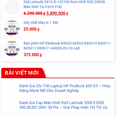
Dell Latitude 3410 i5-10210U Ram 8GB SSD 256GB
Màn hình 14.0 inch FHD
6.290.000
5.890.000
₫
₫
Dây USB Máy in 1.5M
25.000
₫
Bàn phím HP Elitebook 840G9 845G9 840G10 840G11
845G11 830G11 440G9 Zin Có Led
375.000
₫
BÀI VIẾT MỚI
Đánh Giá Chi Tiết Laptop HP ProBook 650 G9 – Hiệu
Năng Mạnh Mẽ Cho Doanh Nghiệp
Không
có
Đánh Giá Cáp Màn Hình Dell Latitude 5300 E5300
bình
450.0G301.0001 30 Pin – Giải Pháp Hiển Thị Tối Ưu
luận
Không
ở