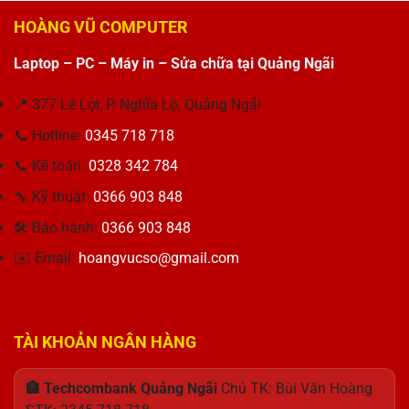
Sự
Inspiron
Hoàn
650W
Sạc
lựa
3515
Hảo
HOÀNG VŨ COMPUTER
–
Laptop
chọn
Bị
Giải
Asus
tối
Lỗi
Pháp
Laptop – PC – Máy in – Sửa chữa tại Quảng Ngãi
Vuông
ưu
Pin
Tối
19V
cho
Cho
Ưu
–
công
Khách
📍 377 Lê Lợi, P. Nghĩa Lộ, Quảng Ngãi
Cho
3.42A
việc
Hàng
Máy
65W
📞 Hotline:
0345 718 718
Thu
Tính
Chân
Hương
Kim
📞 Kế toán:
0328 342 784
Nhỏ:
Giải
🔧 Kỹ thuật:
0366 903 848
Pháp
🛠 Bảo hành:
0366 903 848
Nguồn
Điện
✉️ Email:
hoangvucso@gmail.com
Hoàn
Hảo
TÀI KHOẢN NGÂN HÀNG
🏦 Techcombank Quảng Ngãi
Chủ TK: Bùi Văn Hoàng