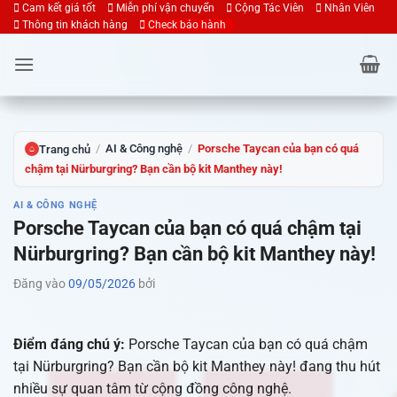
Bỏ
Cam kết giá tốt
Miễn phí vận chuyển
Cộng Tác Viên
Nhân Viên
Thông tin khách hàng
Check bảo hành
qua
nội
dung
/
AI & Công nghệ
/
Porsche Taycan của bạn có quá
Trang chủ
⌂
chậm tại Nürburgring? Bạn cần bộ kit Manthey này!
AI & CÔNG NGHỆ
Porsche Taycan của bạn có quá chậm tại
Nürburgring? Bạn cần bộ kit Manthey này!
Đăng vào
09/05/2026
bởi
Điểm đáng chú ý:
Porsche Taycan của bạn có quá chậm
tại Nürburgring? Bạn cần bộ kit Manthey này! đang thu hút
nhiều sự quan tâm từ cộng đồng công nghệ.