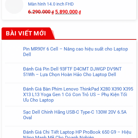
Màn hình 14.0 inch FHD
6.290.000
5.890.000
₫
₫
BÀI VIẾT MỚI
Pin MR90Y 6 Cell – Nâng cao hiệu suất cho Laptop
Dell
Không
có
Đánh Giá Pin Dell 93FTF D4CMT DJWGP DV9NT
bình
51Wh – Lựa Chọn Hoàn Hảo Cho Laptop Dell
luận
Không
ở
có
Pin
Đánh Giá Bàn Phím Lenovo ThinkPad X280 X390 X395
bình
MR90Y
X13 L13 Yoga Gen 1 Có Con Trỏ US – Phụ Kiện Tối
luận
6
Ưu Cho Laptop
ở
Cell
Không
Đánh
–
có
Sạc Dell Chính Hãng USB-C Type-C 130W 20V 6.5A
Giá
Nâng
bình
Oval
Pin
cao
luận
Không
Dell
hiệu
ở
có
93FTF
suất
Đánh Giá Chi Tiết Laptop HP ProBook 650 G9 – Hiệu
Đánh
bình
D4CMT
cho
Năng Mạnh Mẽ Cho Doanh Nghiệp