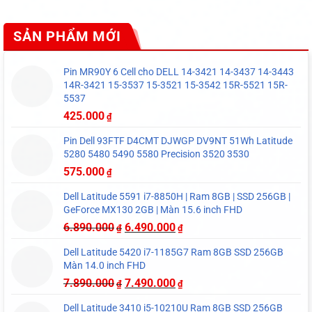
SẢN PHẨM MỚI
Pin MR90Y 6 Cell cho DELL 14-3421 14-3437 14-3443
14R-3421 15-3537 15-3521 15-3542 15R-5521 15R-
5537
425.000
₫
Pin Dell 93FTF D4CMT DJWGP DV9NT 51Wh Latitude
5280 5480 5490 5580 Precision 3520 3530
575.000
₫
Dell Latitude 5591 i7-8850H | Ram 8GB | SSD 256GB |
GeForce MX130 2GB | Màn 15.6 inch FHD
6.890.000
6.490.000
₫
₫
Dell Latitude 5420 i7-1185G7 Ram 8GB SSD 256GB
Màn 14.0 inch FHD
7.890.000
7.490.000
₫
₫
Dell Latitude 3410 i5-10210U Ram 8GB SSD 256GB