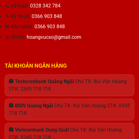
Cậy
Thị
Hiệu
📞 Kế toán:
0328 342 784
Cho
Tối
năng
Doanh
Ưu
và
🔧 Kỹ thuật:
0366 903 848
Nhân
Thiết
🛠 Bảo hành:
0366 903 848
kế
Hoàn
✉️ Email:
hoangvucso@gmail.com
Hảo
TÀI KHOẢN NGÂN HÀNG
🏦 Techcombank Quảng Ngãi
Chủ TK: Bùi Văn Hoàng
STK: 2345 718 718
🏦 BIDV Quảng Ngãi
Chủ TK: Bùi Văn Hoàng STK: 0345
718 718
🏦 Vietcombank Dung Quất
Chủ TK: Bùi Văn Hoàng
STK: 9345 718 718