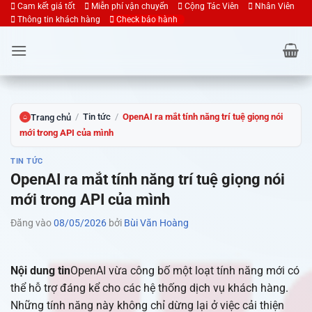
Bỏ
Cam kết giá tốt
Miễn phí vận chuyển
Cộng Tác Viên
Nhân Viên
Thông tin khách hàng
Check bảo hành
qua
nội
dung
/
Tin tức
/
OpenAI ra mắt tính năng trí tuệ giọng nói
Trang chủ
⌂
mới trong API của mình
TIN TỨC
OpenAI ra mắt tính năng trí tuệ giọng nói
mới trong API của mình
Đăng vào
08/05/2026
bởi
Bùi Văn Hoàng
Nội dung tin
OpenAI vừa công bố một loạt tính năng mới có
thể hỗ trợ đáng kể cho các hệ thống dịch vụ khách hàng.
Những tính năng này không chỉ dừng lại ở việc cải thiện