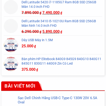
Dell Latitude 5420 i7-1185G7 Ram 8GB SSD 256GB
Màn 14.0 inch FHD
7.890.000
7.490.000
₫
₫
Dell Latitude 3410 i5-10210U Ram 8GB SSD 256GB
Màn hình 14.0 inch FHD
6.290.000
5.890.000
₫
₫
Dây USB Máy in 1.5M
25.000
₫
Bàn phím HP Elitebook 840G9 845G9 840G10 840G11
845G11 830G11 440G9 Zin Có Led
375.000
₫
BÀI VIẾT MỚI
Sạc Dell Chính Hãng USB-C Type-C 130W 20V 6.5A
Oval