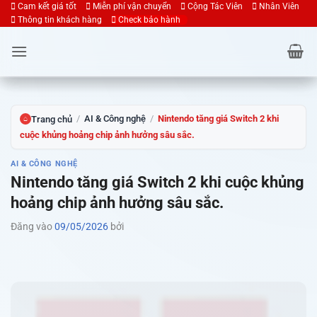
Bỏ
Cam kết giá tốt
Miễn phí vận chuyển
Cộng Tác Viên
Nhân Viên
Thông tin khách hàng
Check bảo hành
qua
nội
dung
/
AI & Công nghệ
/
Nintendo tăng giá Switch 2 khi
Trang chủ
⌂
cuộc khủng hoảng chip ảnh hưởng sâu sắc.
AI & CÔNG NGHỆ
Nintendo tăng giá Switch 2 khi cuộc khủng
hoảng chip ảnh hưởng sâu sắc.
Đăng vào
09/05/2026
bởi