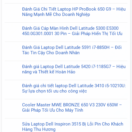
Không
có
Đánh Giá Chi Tiết Laptop HP ProBook 650 G9 – Hiệu
bình
Năng Mạnh Mẽ Cho Doanh Nghiệp
luận
Không
ở
có
Sạc
Đánh Giá Cáp Màn Hình Dell Latitude 5300 E5300
bình
Dell
450.0G301.0001 30 Pin – Giải Pháp Hiển Thị Tối Ưu
luận
Chính
Không
ở
Hãng
có
Đánh
Đánh Giá Laptop Dell Latitude 5591 i7-8850H – Đối
USB-
bình
Giá
Tác Tin Cậy Cho Doanh Nhân
C
luận
Chi
Không
Type-
ở
Tiết
có
C
Đánh
Đánh giá Laptop Dell Latitude 5420 i7-1185G7 – Hiệu
Laptop
bình
130W
Giá
năng và Thiết kế Hoàn Hảo
HP
luận
20V
Cáp
Không
ProBook
ở
6.5A
Màn
có
650
Đánh
Oval
Đánh giá chi tiết laptop Dell Latitude 3410 i5-10210U:
Hình
bình
G9
Giá
Sự lựa chọn tối ưu cho công việc
Dell
luận
–
Laptop
Không
Latitude
ở
Hiệu
Dell
có
5300
Đánh
Năng
Cooler Master MWE BRONZE 650 V3 230V 650W –
Latitude
bình
E5300
giá
Mạnh
Giải Pháp Tối Ưu Cho Máy Tính
5591
luận
450.0G301.0001
Laptop
Mẽ
Không
i7-
ở
30
Dell
Cho
có
8850H
Đánh
Pin
Sửa Laptop Dell Inspiron 3515 Bị Lỗi Pin Cho Khách
Latitude
Doanh
bình
–
giá
–
Hàng Thu Hương
5420
Nghiệp
luận
Đối