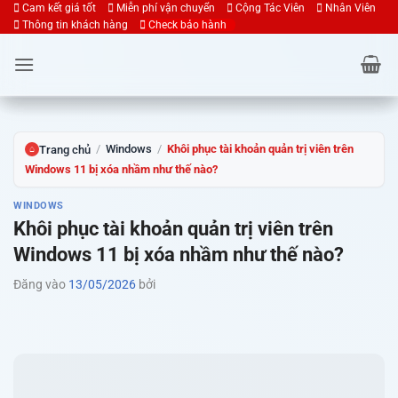
Bỏ
Cam kết giá tốt
Miễn phí vận chuyển
Cộng Tác Viên
Nhân Viên
Thông tin khách hàng
Check bảo hành
qua
nội
dung
/
Windows
/
Khôi phục tài khoản quản trị viên trên
Trang chủ
⌂
Windows 11 bị xóa nhầm như thế nào?
WINDOWS
Khôi phục tài khoản quản trị viên trên
Windows 11 bị xóa nhầm như thế nào?
Đăng vào
13/05/2026
bởi