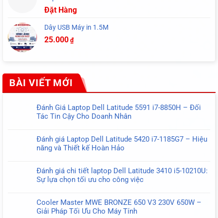
Đặt Hàng
Dây USB Máy in 1.5M
25.000
₫
BÀI VIẾT MỚI
Đánh Giá Laptop Dell Latitude 5591 i7-8850H – Đối
Tác Tin Cậy Cho Doanh Nhân
Không
có
Đánh giá Laptop Dell Latitude 5420 i7-1185G7 – Hiệu
bình
năng và Thiết kế Hoàn Hảo
luận
Không
ở
có
Đánh
Đánh giá chi tiết laptop Dell Latitude 3410 i5-10210U:
bình
Giá
Sự lựa chọn tối ưu cho công việc
luận
Laptop
Không
ở
Dell
có
Đánh
Cooler Master MWE BRONZE 650 V3 230V 650W –
Latitude
bình
giá
Giải Pháp Tối Ưu Cho Máy Tính
5591
luận
Laptop