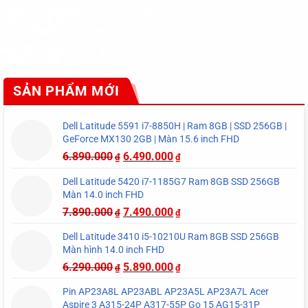
SẢN PHẨM MỚI
Dell Latitude 5591 i7-8850H | Ram 8GB | SSD 256GB |
GeForce MX130 2GB | Màn 15.6 inch FHD
6.890.000
6.490.000
₫
₫
Dell Latitude 5420 i7-1185G7 Ram 8GB SSD 256GB
Màn 14.0 inch FHD
7.890.000
7.490.000
₫
₫
Dell Latitude 3410 i5-10210U Ram 8GB SSD 256GB
Màn hình 14.0 inch FHD
6.290.000
5.890.000
₫
₫
Pin AP23A8L AP23ABL AP23A5L AP23A7L Acer
Aspire 3 A315-24P A317-55P Go 15 AG15-31P