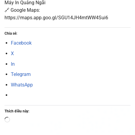
Máy In Quảng Ngãi
🔗 Google Maps:
https://maps.app.goo.gl/SGU14JH4mtWW4Sui6
Chia sẻ:
Facebook
X
In
Telegram
WhatsApp
Thích điều này:
Đang
tải...