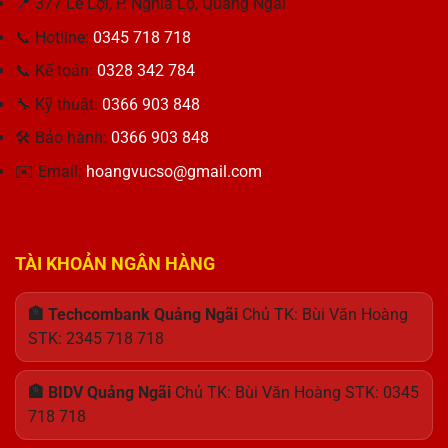
Hiệu
📍 377 Lê Lợi, P. Nghĩa Lộ, Quảng Ngãi
Nguồn
BG5
Năng
Điện
KBG50ZNT256G
📞 Hotline:
0345 718 718
Tối
Hoàn
PCIe4
Ưu
Hảo
x4
📞 Kế toán:
0328 342 784
Cho
NVMe
Doanh
M.2
🔧 Kỹ thuật:
0366 903 848
Nhân
2242
🛠 Bảo hành:
0366 903 848
✉️ Email:
hoangvucso@gmail.com
TÀI KHOẢN NGÂN HÀNG
🏦 Techcombank Quảng Ngãi
Chủ TK: Bùi Văn Hoàng
STK: 2345 718 718
🏦 BIDV Quảng Ngãi
Chủ TK: Bùi Văn Hoàng STK: 0345
718 718