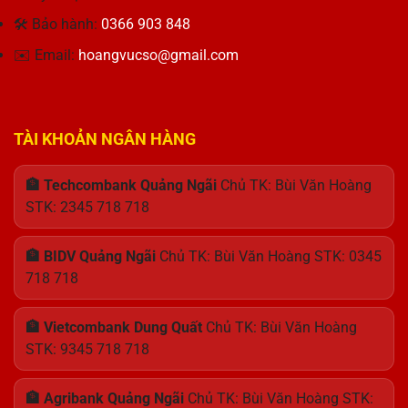
Thiết
🛠 Bảo hành:
0366 903 848
kế
Hoàn
✉️ Email:
hoangvucso@gmail.com
Hảo
TÀI KHOẢN NGÂN HÀNG
🏦 Techcombank Quảng Ngãi
Chủ TK: Bùi Văn Hoàng
STK: 2345 718 718
🏦 BIDV Quảng Ngãi
Chủ TK: Bùi Văn Hoàng STK: 0345
718 718
🏦 Vietcombank Dung Quất
Chủ TK: Bùi Văn Hoàng
STK: 9345 718 718
🏦 Agribank Quảng Ngãi
Chủ TK: Bùi Văn Hoàng STK: