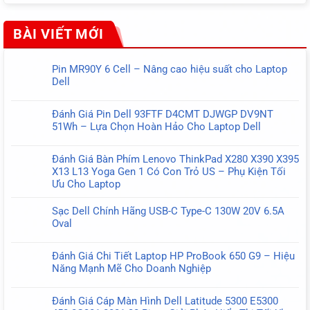
BÀI VIẾT MỚI
Pin MR90Y 6 Cell – Nâng cao hiệu suất cho Laptop
Dell
Không
có
Đánh Giá Pin Dell 93FTF D4CMT DJWGP DV9NT
bình
51Wh – Lựa Chọn Hoàn Hảo Cho Laptop Dell
luận
Không
ở
có
Pin
Đánh Giá Bàn Phím Lenovo ThinkPad X280 X390 X395
bình
MR90Y
X13 L13 Yoga Gen 1 Có Con Trỏ US – Phụ Kiện Tối
luận
6
Ưu Cho Laptop
ở
Cell
Không
Đánh
–
có
Sạc Dell Chính Hãng USB-C Type-C 130W 20V 6.5A
Giá
Nâng
bình
Oval
Pin
cao
luận
Không
Dell
hiệu
ở
có
93FTF
suất
Đánh Giá Chi Tiết Laptop HP ProBook 650 G9 – Hiệu
Đánh
bình
D4CMT
cho
Năng Mạnh Mẽ Cho Doanh Nghiệp
Giá
luận
DJWGP
Laptop
Không
Bàn
ở
DV9NT
Dell
có
Phím
Sạc
51Wh
Đánh Giá Cáp Màn Hình Dell Latitude 5300 E5300
bình
Lenovo
Dell