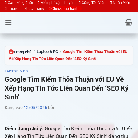
Bỏ
Cam kết giá tốt
Miễn phí vận chuyển
Cộng Tác Viên
Nhân Viên
Thông tin khách hàng
Check bảo hành
qua
nội
dung
/
Laptop & PC
/
Google Tìm Kiếm Thỏa Thuận với EU
Trang chủ
⌂
Về Xếp Hạng Tin Tức Liên Quan Đến ‘SEO Ký Sinh’
LAPTOP & PC
Google Tìm Kiếm Thỏa Thuận với EU Về
Xếp Hạng Tin Tức Liên Quan Đến ‘SEO Ký
Sinh’
Đăng vào
12/05/2026
bởi
Điểm đáng chú ý:
Google Tìm Kiếm Thỏa Thuận với EU Về
Xếp Hạng Tin Tức Liên Quan Đến 'SEO Ký Sinh' đang thu